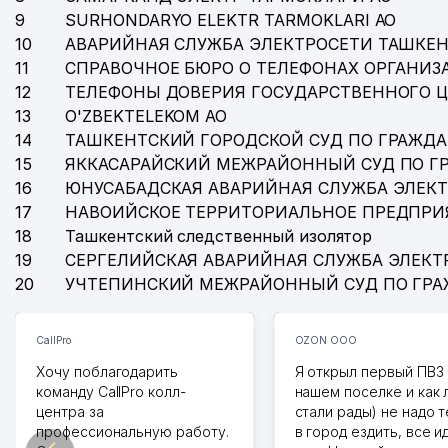
9
SURHONDARYO ELEKTR TARMOKLARI АО
10
АВАРИЙНАЯ СЛУЖБА ЭЛЕКТРОСЕТИ ТАШКЕН
11
СПРАВОЧНОЕ БЮРО О ТЕЛЕФОНАХ ОРГАНИЗА
12
ТЕЛЕФОНЫ ДОВЕРИЯ ГОСУДАРСТВЕННОГО 
13
O'ZBEKTELEKOM АО
14
ТАШКЕНТСКИЙ ГОРОДСКОЙ СУД ПО ГРАЖД
15
ЯККАСАРАЙСКИЙ МЕЖРАЙОННЫЙ СУД ПО Г
16
ЮНУСАБАДСКАЯ АВАРИЙНАЯ СЛУЖБА ЭЛЕК
17
НАВОИЙСКОЕ ТЕРРИТОРИАЛЬНОЕ ПРЕДПРИ
18
Ташкентский следственный изолятор
19
СЕРГЕЛИЙСКАЯ АВАРИЙНАЯ СЛУЖБА ЭЛЕКТ
20
УЧТЕПИНСКИЙ МЕЖРАЙОННЫЙ СУД ПО ГР
CallPro
OZON ООО
Хочу поблагодарить
Я открыл первый ПВЗ 
команду CallPro колл-
нашем поселке и как
центра за
стали рады) не надо 
профессиональную работу.
в город ездить, все и