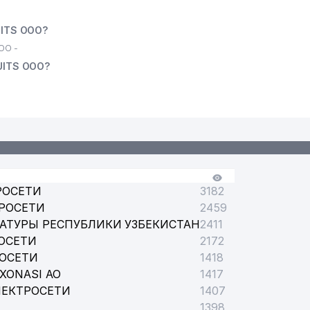
UITS ООО?
ОО -
UITS ООО?
РОСЕТИ
3182
РОСЕТИ
2459
АТУРЫ РЕСПУБЛИКИ УЗБЕКИСТАН
2411
ОСЕТИ
2172
РОСЕТИ
1418
XONASI АО
1417
ЛЕКТРОСЕТИ
1407
1398