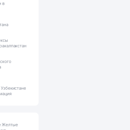
н в
тана
ексы
ракалпакстан
ского
а
 Узбекистане
мация
ге Желтые