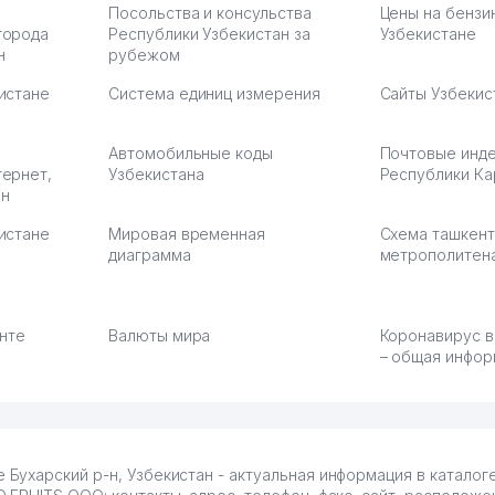
Посольства и консульства
Цены на бензи
города
Республики Узбекистан за
Узбекистане
н
рубежом
истане
Система единиц измерения
Сайты Узбекис
Автомобильные коды
Почтовые инд
тернет,
Узбекистана
Республики Ка
ан
истане
Мировая временная
Схема ташкент
диаграмма
метрополитен
енте
Валюты мира
Коронавирус в
– общая инфор
Бухарский р-н, Узбекистан - актуальная информация в катало