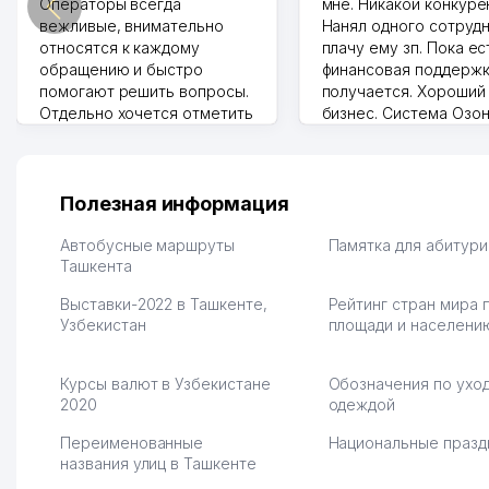
Операторы всегда
мне. Никакой конкуре
вежливые, внимательно
Нанял одного сотрудн
относятся к каждому
плачу ему зп. Пока ес
обращению и быстро
финансовая поддержк
помогают решить вопросы.
получается. Хороший
Отдельно хочется отметить
бизнес. Система Озо
грамотную речь,
сама делает отчеты.
ответственность и
Другой конкурент в 
оперативность. Благодаря
поселке вряд ли откр
их работе значительно
потому что видно на 
Полезная информация
улучшилось качество
Озона для Узбекистан
обслуживания клиентов.
тут у нас уже есть ПВ
Автобусные маршруты
Памятка для абитур
Рекомендую этот колл-
Ташкента
Выгодное дело и
центр как надежного
спокойное.
Выставки-2022 в Ташкенте,
Рейтинг стран мира 
партнера для бизнеса.
Марат 27.07.2026 08:00
Узбекистан
площади и населени
Vip Brand 31.07.2026 11:43:39
Курсы валют в Узбекистане
Обозначения по уход
2020
одеждой
Переименованные
Национальные празд
названия улиц в Ташкенте