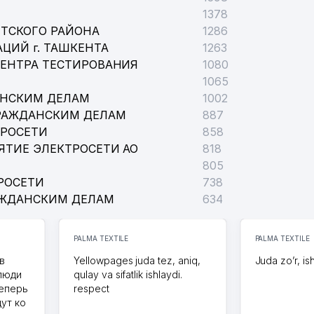
1378
ТСКОГО РАЙОНА
1286
ЦИЙ г. ТАШКЕНТА
1263
ЦЕНТРА ТЕСТИРОВАНИЯ
1080
1065
АНСКИМ ДЕЛАМ
1002
РАЖДАНСКИМ ДЕЛАМ
887
ТРОСЕТИ
858
ЯТИЕ ЭЛЕКТРОСЕТИ АО
818
805
РОСЕТИ
738
АЖДАНСКИМ ДЕЛАМ
634
PALMA TEXTILE
PALMA TEXTILE
в
Yellowpages juda tez, aniq,
Juda zo’r, is
 люди
qulay va sifatlik ishlaydi.
теперь
respect
дут ко