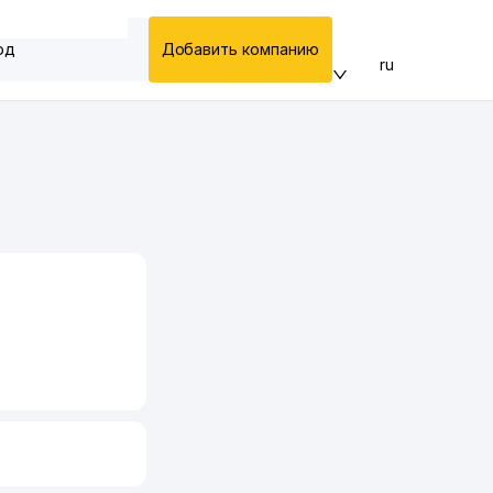
од
Добавить компанию
ru