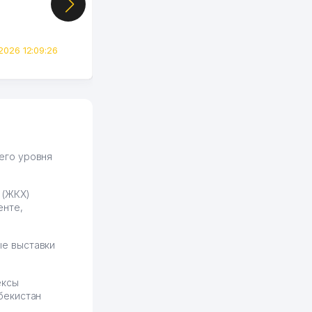
цифры, так что я буквально
сразу загорелся этой
идеей. Регистрация заняла
всего вечер, а договор там
2026 12:09:26
вполне понятный и нет этих
всяких замудреных
юридических
формулировок. Первое
время сильно тупил с
продвижением, но в итоге
разобрался. Озон как раз
получает свои 50 кликов на
его уровня
обучение и цена потом
держится ровно около
 (ЖКХ)
ставки. Работать на
енте,
площадке нравится, здесь
рынок сбыта шире и заказы
идут стабильно.
е выставки
Урад 21.07.2026 08:47:51
ексы
бекистан