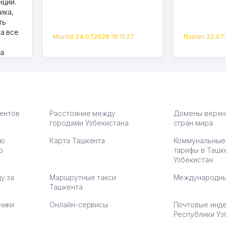
нции.
ика,
ть
а все
Murod 24.07.2026 19:11:27
Ruslan 22.07.
на
моем
оется,
карте
а что
З.
иентов
Расстояние между
Домены верхн
городами Узбекистана
стран мира
по
Карта Ташкента
Коммунальные
:37
ю
тарифы в Ташк
Узбекистан
у за
Маршрутные такси
Международны
Ташкента
ники
Онлайн-сервисы
Почтовые инд
Республики Уз