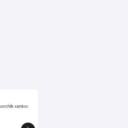
OZON ООО
honchlik xamkor.
Зашел на Озон в
Узбекистане почти
случайно, когда коллега
показал свой кабинет и