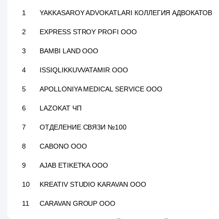
1
YAKKASAROY ADVOKATLARI КОЛЛЕГИЯ АДВОКАТОВ
2
EXPRESS STROY PROFI ООО
3
BAMBI LAND ООО
4
ISSIQLIKKUVVATAMIR ООО
5
APOLLONIYA MEDICAL SERVICE ООО
6
LAZOKAT ЧП
7
ОТДЕЛЕНИЕ СВЯЗИ №100
8
CABONO ООО
9
AJAB ETIKETKA ООО
10
KREATIV STUDIO KARAVAN ООО
11
CARAVAN GROUP ООО