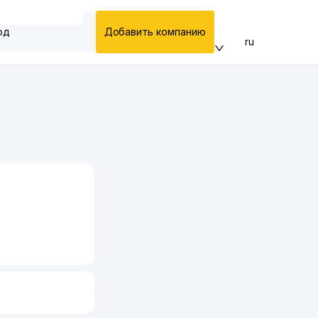
од
Добавить компанию
ru