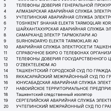
3
ТЕЛЕФОНЫ ДОВЕРИЯ ГЕНЕРАЛЬНОЙ ПРОКУР
35
MAGIC CINEMA STUDIO ООО
4
АЛМАЗАРСКАЯ АВАРИЙНАЯ СЛУЖБА ЭЛЕКТР
36
DREAM DIZAYN GROUP ООО
5
УЧТЕПИНСКАЯ АВАРИЙНАЯ СЛУЖБА ЭЛЕКТ
6
TOSHKENT SHAHAR ELEKTR TARMOQLARI KOR
37
GARANT TRAVEL ООО
7
ШАЙХАНТАХУРСКАЯ АВАРИЙНАЯ СЛУЖБА Э
8
САМАРКАНД ЭЛЕКТР ТАРМОКЛАРИ АО
38
PREMIUM COFFEE PROJECT ООО
9
SURHONDARYO ELEKTR TARMOKLARI АО
39
KATTA TANAFFUS BILIMDON НОУ
10
АВАРИЙНАЯ СЛУЖБА ЭЛЕКТРОСЕТИ ТАШКЕН
11
СПРАВОЧНОЕ БЮРО О ТЕЛЕФОНАХ ОРГАНИЗА
40
BORDUR TECHLONOLOGIES ООО
12
ТЕЛЕФОНЫ ДОВЕРИЯ ГОСУДАРСТВЕННОГО 
13
O'ZBEKTELEKOM АО
14
ТАШКЕНТСКИЙ ГОРОДСКОЙ СУД ПО ГРАЖД
15
ЯККАСАРАЙСКИЙ МЕЖРАЙОННЫЙ СУД ПО Г
16
ЮНУСАБАДСКАЯ АВАРИЙНАЯ СЛУЖБА ЭЛЕК
17
НАВОИЙСКОЕ ТЕРРИТОРИАЛЬНОЕ ПРЕДПРИ
18
Ташкентский следственный изолятор
19
СЕРГЕЛИЙСКАЯ АВАРИЙНАЯ СЛУЖБА ЭЛЕКТ
20
УЧТЕПИНСКИЙ МЕЖРАЙОННЫЙ СУД ПО ГР