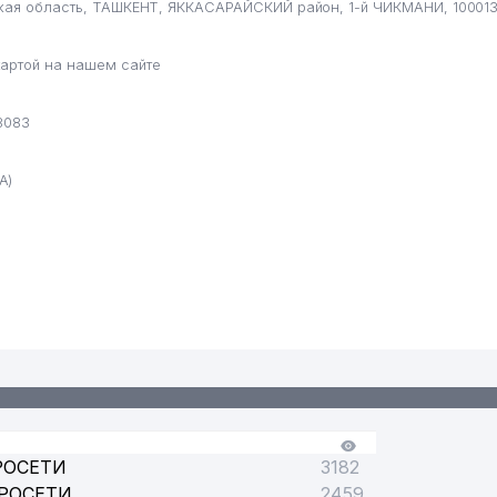
ская область, ТАШКЕНТ, ЯККАСАРАЙСКИЙ район, 1-й ЧИКМАНИ, 100013
артой на нашем сайте
8083
Ж
А)
ОММУНАЛЬНО-ЭКСПЛУАТАЦИОННОЕ ОБЪЕДИНЕНИЕ
РОСЕТИ
3182
РОСЕТИ
2459