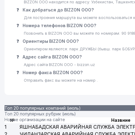
BIZZON ООО находится по адресу: Узбекистан, Ташкент
24
ЭЛЕКТРТАРМОККУРИЛИШ АО
❓
Как добраться до BIZZON ООО?
Для построения маршрута вы можете воспользоваться к
25
CRONOS GROUP ООО
❓
Номера телефонов BIZZON ООО?
26
DIAMOND TOURS ООО
Позвонить в BIZZON ООО вы можете по номерам: 90 918
❓
Ориентиры BIZZON ООО?
27
РЕСПУБЛИКАНСКИЙ ЭСТРАДНО-ЦИРКОВОЙ КОЛЛЕД
Ориентиром являются: парк ДРУЖБЫ (бывш. парк БОБУР
ТАШКЕНТСКОЕ ГОРОДСКОЕ ТЕРРИТОРИАЛЬНОЕ К
❓
Адрес сайта BIZZON ООО?
28
ОБЪЕДИНЕНИЕ
Адрес сайта BIZZON ООО - bizzon.uz
❓
Номер факса BIZZON ООО?
29
ART VITRAJ ООО
Отправить факс вы можете на номер .
30
INTERNATIONAL LOGISTIC SERVICE ООО
31
ORKHIDEYEVS ООО
Топ 20 популярных компаний (июль)
32
JET'AIME CLASSIC ЧП
Топ 20 популярных рубрик (июль)
Новые организации на сайте
33
VET-PROFI ООО
№
Назвние
1
ЯШНАБАДСКАЯ АВАРИЙНАЯ СЛУЖБА ЭЛЕКТ
34
ТАШЭЛЕКТРОНИК ООО
2
ЧИЛАНЗАРСКАЯ АВАРИЙНАЯ СЛУЖБА ЭЛЕКТ