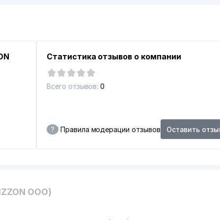
ИХ ТАТАР г. ТАШКЕНТА
ЗБЕКИСТАНА
ON
Статистика отзывов о компании
Всего отзывов:
0
ЕКА
 ПРОМЫШЛЕННОСТИ (ТИТЛП)
?
Правила модерации отзывов
Оставить отзы
BIZZON ООО)