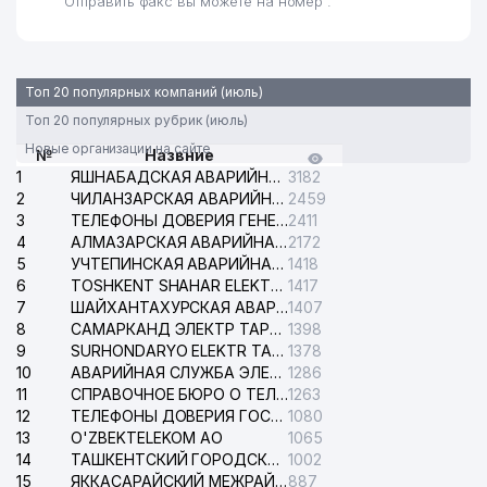
Отправить факс вы можете на номер .
Топ 20 популярных компаний (июль)
Топ 20 популярных рубрик (июль)
Новые организации на сайте
№
Назвние
1
ЯШНАБАДСКАЯ АВАРИЙНАЯ СЛУЖБА ЭЛЕКТРОСЕТИ
3182
2
ЧИЛАНЗАРСКАЯ АВАРИЙНАЯ СЛУЖБА ЭЛЕКТРОСЕТИ
2459
3
ТЕЛЕФОНЫ ДОВЕРИЯ ГЕНЕРАЛЬНОЙ ПРОКУРАТУРЫ РЕСПУБЛИКИ УЗБЕКИСТАН
2411
4
АЛМАЗАРСКАЯ АВАРИЙНАЯ СЛУЖБА ЭЛЕКТРОСЕТИ
2172
5
УЧТЕПИНСКАЯ АВАРИЙНАЯ СЛУЖБА ЭЛЕКТРОСЕТИ
1418
6
TOSHKENT SHAHAR ELEKTR TARMOQLARI KORXONASI АО
1417
7
ШАЙХАНТАХУРСКАЯ АВАРИЙНАЯ СЛУЖБА ЭЛЕКТРОСЕТИ
1407
8
САМАРКАНД ЭЛЕКТР ТАРМОКЛАРИ АО
1398
9
SURHONDARYO ELEKTR TARMOKLARI АО
1378
10
АВАРИЙНАЯ СЛУЖБА ЭЛЕКТРОСЕТИ ТАШКЕНТСКОГО РАЙОНА
1286
11
СПРАВОЧНОЕ БЮРО О ТЕЛЕФОНАХ ОРГАНИЗАЦИЙ г. ТАШКЕНТА
1263
12
ТЕЛЕФОНЫ ДОВЕРИЯ ГОСУДАРСТВЕННОГО ЦЕНТРА ТЕСТИРОВАНИЯ
1080
13
O'ZBEKTELEKOM АО
1065
14
ТАШКЕНТСКИЙ ГОРОДСКОЙ СУД ПО ГРАЖДАНСКИМ ДЕЛАМ
1002
15
ЯККАСАРАЙСКИЙ МЕЖРАЙОННЫЙ СУД ПО ГРАЖДАНСКИМ ДЕЛАМ
887