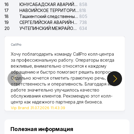
16
ЮНУСАБАДСКАЯ АВАРИЙНАЯ СЛУЖБА ЭЛЕКТРОСЕТИ
858
17
НАВОИЙСКОЕ ТЕРРИТОРИАЛЬНОЕ ПРЕДПРИЯТИЕ ЭЛЕКТРОСЕТИ АО
818
18
Ташкентский следственный изолятор
805
19
СЕРГЕЛИЙСКАЯ АВАРИЙНАЯ СЛУЖБА ЭЛЕКТРОСЕТИ
738
20
УЧТЕПИНСКИЙ МЕЖРАЙОННЫЙ СУД ПО ГРАЖДАНСКИМ ДЕЛАМ
634
CallPro
Хочу поблагодарить команду CallPro колл-центра
за профессиональную работу. Операторы всегда
вежливые, внимательно относятся к каждому
обращению и быстро помогают решить вопросы.
Отдельно хочется отметить грамотную речь,
ответственность и оперативность. Благодаря их
работе значительно улучшилось качество
обслуживания клиентов. Рекомендую этот колл-
центр как надежного партнера для бизнеса.
Vip Brand 31.07.2026 11:43:39
Полезная информация