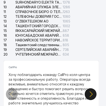
9
SURHONDARYO ELEKTR TARMOKLARI АО
1378
10
АВАРИЙНАЯ СЛУЖБА ЭЛЕКТРОСЕТИ ТАШКЕНТСКОГО РАЙОНА
1286
11
СПРАВОЧНОЕ БЮРО О ТЕЛЕФОНАХ ОРГАНИЗАЦИЙ г. ТАШКЕНТА
1263
12
ТЕЛЕФОНЫ ДОВЕРИЯ ГОСУДАРСТВЕННОГО ЦЕНТРА ТЕСТИРОВАНИЯ
1080
13
O'ZBEKTELEKOM АО
1065
14
ТАШКЕНТСКИЙ ГОРОДСКОЙ СУД ПО ГРАЖДАНСКИМ ДЕЛАМ
1002
15
ЯККАСАРАЙСКИЙ МЕЖРАЙОННЫЙ СУД ПО ГРАЖДАНСКИМ ДЕЛАМ
887
16
ЮНУСАБАДСКАЯ АВАРИЙНАЯ СЛУЖБА ЭЛЕКТРОСЕТИ
858
17
НАВОИЙСКОЕ ТЕРРИТОРИАЛЬНОЕ ПРЕДПРИЯТИЕ ЭЛЕКТРОСЕТИ АО
818
18
Ташкентский следственный изолятор
805
19
СЕРГЕЛИЙСКАЯ АВАРИЙНАЯ СЛУЖБА ЭЛЕКТРОСЕТИ
738
20
УЧТЕПИНСКИЙ МЕЖРАЙОННЫЙ СУД ПО ГРАЖДАНСКИМ ДЕЛАМ
634
CallPro
Хочу поблагодарить команду CallPro колл-центра
за профессиональную работу. Операторы всегда
вежливые, внимательно относятся к каждому
обращению и быстро помогают решить вопросы.
Отдельно хочется отметить грамотную речь,
ответственность и оперативность. Благодаря их
работе значительно улучшилось качество