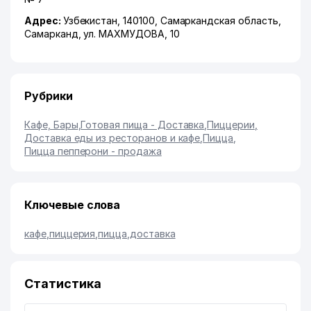
Адрес:
Узбекистан, 140100,
Самаркандская область
,
Самарканд
,
ул. МАХМУДОВА
, 10
Рубрики
Кафе, Бары
,
Готовая пища - Доставка
,
Пиццерии
,
Доставка еды из ресторанов и кафе
,
Пицца
,
Пицца пепперони - продажа
Ключевые слова
кафе
,
пиццерия
,
пицца
,
доставка
Статистика