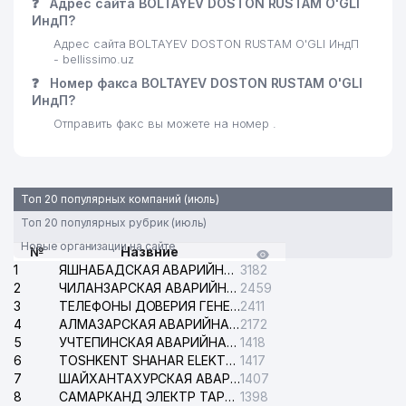
❓
Адрес сайта BOLTAYEV DOSTON RUSTAM O'GLI
ИндП?
Адрес сайта BOLTAYEV DOSTON RUSTAM O'GLI ИндП
- bellissimo.uz
❓
Номер факса BOLTAYEV DOSTON RUSTAM O'GLI
ИндП?
Отправить факс вы можете на номер .
Топ 20 популярных компаний (июль)
Топ 20 популярных рубрик (июль)
Новые организации на сайте
№
Назвние
1
ЯШНАБАДСКАЯ АВАРИЙНАЯ СЛУЖБА ЭЛЕКТРОСЕТИ
3182
2
ЧИЛАНЗАРСКАЯ АВАРИЙНАЯ СЛУЖБА ЭЛЕКТРОСЕТИ
2459
3
ТЕЛЕФОНЫ ДОВЕРИЯ ГЕНЕРАЛЬНОЙ ПРОКУРАТУРЫ РЕСПУБЛИКИ УЗБЕКИСТАН
2411
4
АЛМАЗАРСКАЯ АВАРИЙНАЯ СЛУЖБА ЭЛЕКТРОСЕТИ
2172
5
УЧТЕПИНСКАЯ АВАРИЙНАЯ СЛУЖБА ЭЛЕКТРОСЕТИ
1418
6
TOSHKENT SHAHAR ELEKTR TARMOQLARI KORXONASI АО
1417
7
ШАЙХАНТАХУРСКАЯ АВАРИЙНАЯ СЛУЖБА ЭЛЕКТРОСЕТИ
1407
8
САМАРКАНД ЭЛЕКТР ТАРМОКЛАРИ АО
1398