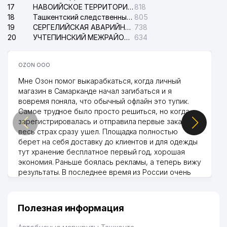
17
НАВОИЙСКОЕ ТЕРРИТОРИАЛЬНОЕ ПРЕДПРИЯТИЕ ЭЛЕКТРОСЕТИ АО
818
18
Ташкентский следственный изолятор
805
19
СЕРГЕЛИЙСКАЯ АВАРИЙНАЯ СЛУЖБА ЭЛЕКТРОСЕТИ
738
20
УЧТЕПИНСКИЙ МЕЖРАЙОННЫЙ СУД ПО ГРАЖДАНСКИМ ДЕЛАМ
634
OZON ООО
Мне Озон помог выкарабкаться, когда личный
магазин в Самарканде начал загибаться и я
вовремя поняла, что обычный офлайн это тупик.
Самое трудное было просто решиться, но когда
зарегистрировалась и отправила первые заказы,
весь страх сразу ушел. Площадка полностью
берет на себя доставку до клиентов и для одежды
тут хранение бесплатное первый год, хорошая
экономия. Раньше боялась рекламы, а теперь вижу
результаты. В последнее время из России очень
много заказывают, а вначале только по
Узбекистану брали, но вяло. Удалось раскрутиться,
дальше развиваюсь потихоньку😊
Полезная информация
Hamida 03.08.2026 12:45:39