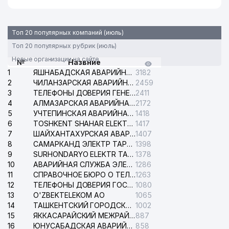
Топ 20 популярных компаний (июль)
Топ 20 популярных рубрик (июль)
Новые организации на сайте
№
Назвние
1
ЯШНАБАДСКАЯ АВАРИЙНАЯ СЛУЖБА ЭЛЕКТРОСЕТИ
3182
2
ЧИЛАНЗАРСКАЯ АВАРИЙНАЯ СЛУЖБА ЭЛЕКТРОСЕТИ
2459
3
ТЕЛЕФОНЫ ДОВЕРИЯ ГЕНЕРАЛЬНОЙ ПРОКУРАТУРЫ РЕСПУБЛИКИ УЗБЕКИСТАН
2411
4
АЛМАЗАРСКАЯ АВАРИЙНАЯ СЛУЖБА ЭЛЕКТРОСЕТИ
2172
5
УЧТЕПИНСКАЯ АВАРИЙНАЯ СЛУЖБА ЭЛЕКТРОСЕТИ
1418
6
TOSHKENT SHAHAR ELEKTR TARMOQLARI KORXONASI АО
1417
7
ШАЙХАНТАХУРСКАЯ АВАРИЙНАЯ СЛУЖБА ЭЛЕКТРОСЕТИ
1407
8
САМАРКАНД ЭЛЕКТР ТАРМОКЛАРИ АО
1398
9
SURHONDARYO ELEKTR TARMOKLARI АО
1378
10
АВАРИЙНАЯ СЛУЖБА ЭЛЕКТРОСЕТИ ТАШКЕНТСКОГО РАЙОНА
1286
11
СПРАВОЧНОЕ БЮРО О ТЕЛЕФОНАХ ОРГАНИЗАЦИЙ г. ТАШКЕНТА
1263
12
ТЕЛЕФОНЫ ДОВЕРИЯ ГОСУДАРСТВЕННОГО ЦЕНТРА ТЕСТИРОВАНИЯ
1080
13
O'ZBEKTELEKOM АО
1065
14
ТАШКЕНТСКИЙ ГОРОДСКОЙ СУД ПО ГРАЖДАНСКИМ ДЕЛАМ
1002
15
ЯККАСАРАЙСКИЙ МЕЖРАЙОННЫЙ СУД ПО ГРАЖДАНСКИМ ДЕЛАМ
887
16
ЮНУСАБАДСКАЯ АВАРИЙНАЯ СЛУЖБА ЭЛЕКТРОСЕТИ
858