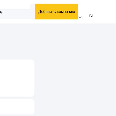
од
Добавить компанию
ru