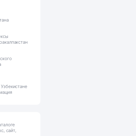
тана
ексы
ракалпакстан
ского
а
 Узбекистане
мация
аталоге
, сайт,