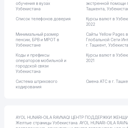
обучения в вузах
экстренной помощи 
Узбекистана
Ташкента, Узбекиста
Список телефонов доверия
Курсы валют в Узбек
2022
Минимальный размер
Сайты Yellow Pages в
пенсии, БРВ и МРОТ в
Глобальной Сети Ин
Узбекистане
г. Ташкент, Узбекист
Коды и префиксы
Курсы валют в Узбек
операторов мобильной и
2021
городской связи
Узбекистана
Система штрихового
Смена АТС в г. Ташк
кодирования
AYOL HUNARI-OILA RAVNAQI ЦЕНТР ПОДДЕРЖКИ ЖЕНЩИН в
Желтые страницы Узбекистана. AYOL HUNARI-OILA RAVN