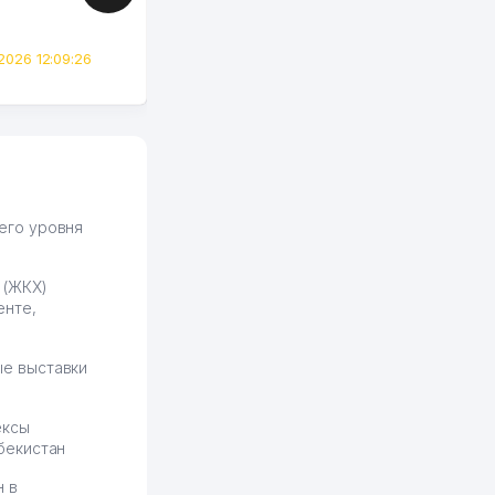
сразу загорелся этой
идеей. Регистрация заняла
всего вечер, а договор там
2026 12:09:26
вполне понятный и нет этих
всяких замудреных
юридических
формулировок. Первое
время сильно тупил с
продвижением, но в итоге
разобрался. Озон как раз
получает свои 50 кликов на
его уровня
обучение и цена потом
держится ровно около
 (ЖКХ)
ставки. Работать на
енте,
площадке нравится, здесь
рынок сбыта шире и заказы
идут стабильно.
е выставки
Урад 21.07.2026 08:47:51
ексы
бекистан
н в