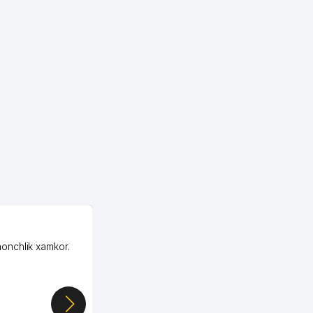
OZON ООО
honchlik xamkor.
Зашел на Озон в
Узбекистане почти
случайно, когда коллега
показал свой кабинет и
цифры, так что я буквально