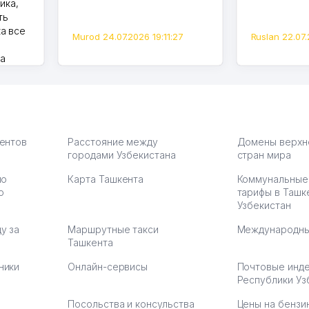
ика,
ть
а все
Murod 24.07.2026 19:11:27
Ruslan 22.07.
на
моем
оется,
карте
а что
З.
иентов
Расстояние между
Домены верхн
городами Узбекистана
стран мира
по
Карта Ташкента
Коммунальные
:37
ю
тарифы в Ташк
Узбекистан
у за
Маршрутные такси
Международны
Ташкента
ники
Онлайн-сервисы
Почтовые инд
Республики Уз
Посольства и консульства
Цены на бензи