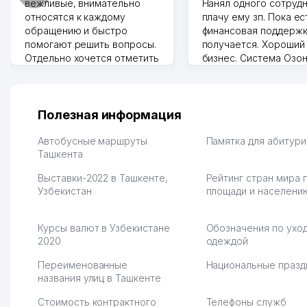
вежливые, внимательно
Нанял одного сотрудн
относятся к каждому
плачу ему зп. Пока ес
обращению и быстро
финансовая поддержк
помогают решить вопросы.
получается. Хороший
Отдельно хочется отметить
бизнес. Система Озо
грамотную речь,
сама делает отчеты.
ответственность и
Другой конкурент в 
оперативность. Благодаря
поселке вряд ли откр
их работе значительно
потому что видно на 
Полезная информация
улучшилось качество
Озона для Узбекистан
обслуживания клиентов.
тут у нас уже есть ПВ
Автобусные маршруты
Памятка для абитур
Рекомендую этот колл-
Ташкента
Выгодное дело и
центр как надежного
спокойное.
Выставки-2022 в Ташкенте,
Рейтинг стран мира 
партнера для бизнеса.
Марат 27.07.2026 08:00
Узбекистан
площади и населени
Vip Brand 31.07.2026 11:43:39
Курсы валют в Узбекистане
Обозначения по уход
2020
одеждой
Переименованные
Национальные празд
названия улиц в Ташкенте
Стоимость контрактного
Телефоны служб