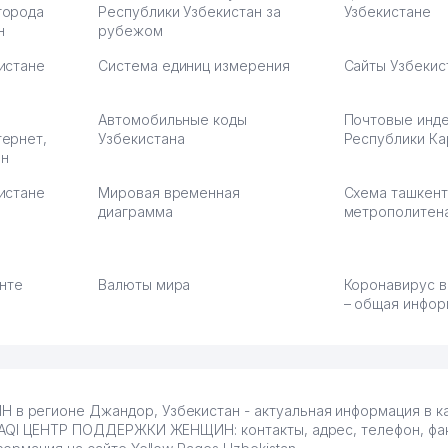
города
Республики Узбекистан за
Узбекистане
н
рубежом
истане
Система единиц измерения
Сайты Узбекис
Автомобильные коды
Почтовые инд
тернет,
Узбекистана
Республики Ка
ан
истане
Мировая временная
Схема ташкент
диаграмма
метрополитен
енте
Валюты мира
Коронавирус в
– общая инфор
 регионе Джандор, Узбекистан - актуальная информация в к
AQI ЦЕНТР ПОДДЕРЖКИ ЖЕНЩИН: контакты, адрес, телефон, факс