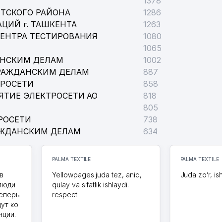
1378
ТСКОГО РАЙОНА
1286
ЦИЙ г. ТАШКЕНТА
1263
ЦЕНТРА ТЕСТИРОВАНИЯ
1080
1065
АНСКИМ ДЕЛАМ
1002
РАЖДАНСКИМ ДЕЛАМ
887
ТРОСЕТИ
858
ЯТИЕ ЭЛЕКТРОСЕТИ АО
818
805
РОСЕТИ
738
АЖДАНСКИМ ДЕЛАМ
634
PALMA TEXTILE
PALMA TEXTILE
в
Yellowpages juda tez, aniq,
Juda zo’r, is
 люди
qulay va sifatlik ishlaydi.
теперь
respect
дут ко
нции.