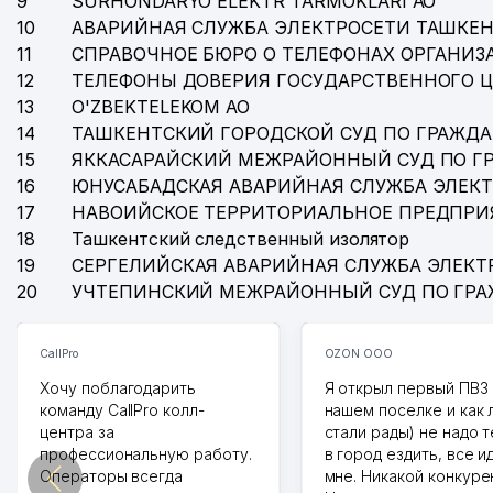
9
SURHONDARYO ELEKTR TARMOKLARI АО
10
АВАРИЙНАЯ СЛУЖБА ЭЛЕКТРОСЕТИ ТАШКЕН
11
СПРАВОЧНОЕ БЮРО О ТЕЛЕФОНАХ ОРГАНИЗА
12
ТЕЛЕФОНЫ ДОВЕРИЯ ГОСУДАРСТВЕННОГО 
13
O'ZBEKTELEKOM АО
14
ТАШКЕНТСКИЙ ГОРОДСКОЙ СУД ПО ГРАЖД
15
ЯККАСАРАЙСКИЙ МЕЖРАЙОННЫЙ СУД ПО Г
16
ЮНУСАБАДСКАЯ АВАРИЙНАЯ СЛУЖБА ЭЛЕК
17
НАВОИЙСКОЕ ТЕРРИТОРИАЛЬНОЕ ПРЕДПРИ
18
Ташкентский следственный изолятор
19
СЕРГЕЛИЙСКАЯ АВАРИЙНАЯ СЛУЖБА ЭЛЕКТ
20
УЧТЕПИНСКИЙ МЕЖРАЙОННЫЙ СУД ПО ГР
CallPro
OZON ООО
Хочу поблагодарить
Я открыл первый ПВЗ 
команду CallPro колл-
нашем поселке и как
центра за
стали рады) не надо 
профессиональную работу.
в город ездить, все и
Операторы всегда
мне. Никакой конкуре