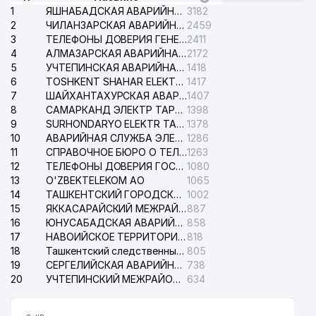
1
ЯШНАБАДСКАЯ АВАРИЙНАЯ СЛУЖБА ЭЛЕКТРОСЕТИ
3182
2
ЧИЛАНЗАРСКАЯ АВАРИЙНАЯ СЛУЖБА ЭЛЕКТРОСЕТИ
2459
3
ТЕЛЕФОНЫ ДОВЕРИЯ ГЕНЕРАЛЬНОЙ ПРОКУРАТУРЫ РЕСПУБЛИКИ УЗБЕКИСТАН
2411
4
АЛМАЗАРСКАЯ АВАРИЙНАЯ СЛУЖБА ЭЛЕКТРОСЕТИ
2172
5
УЧТЕПИНСКАЯ АВАРИЙНАЯ СЛУЖБА ЭЛЕКТРОСЕТИ
1418
6
TOSHKENT SHAHAR ELEKTR TARMOQLARI KORXONASI АО
1417
7
ШАЙХАНТАХУРСКАЯ АВАРИЙНАЯ СЛУЖБА ЭЛЕКТРОСЕТИ
1407
8
САМАРКАНД ЭЛЕКТР ТАРМОКЛАРИ АО
1398
9
SURHONDARYO ELEKTR TARMOKLARI АО
1378
10
АВАРИЙНАЯ СЛУЖБА ЭЛЕКТРОСЕТИ ТАШКЕНТСКОГО РАЙОНА
1286
11
СПРАВОЧНОЕ БЮРО О ТЕЛЕФОНАХ ОРГАНИЗАЦИЙ г. ТАШКЕНТА
1263
12
ТЕЛЕФОНЫ ДОВЕРИЯ ГОСУДАРСТВЕННОГО ЦЕНТРА ТЕСТИРОВАНИЯ
1080
13
O'ZBEKTELEKOM АО
1065
14
ТАШКЕНТСКИЙ ГОРОДСКОЙ СУД ПО ГРАЖДАНСКИМ ДЕЛАМ
1002
15
ЯККАСАРАЙСКИЙ МЕЖРАЙОННЫЙ СУД ПО ГРАЖДАНСКИМ ДЕЛАМ
887
16
ЮНУСАБАДСКАЯ АВАРИЙНАЯ СЛУЖБА ЭЛЕКТРОСЕТИ
858
17
НАВОИЙСКОЕ ТЕРРИТОРИАЛЬНОЕ ПРЕДПРИЯТИЕ ЭЛЕКТРОСЕТИ АО
818
18
Ташкентский следственный изолятор
805
19
СЕРГЕЛИЙСКАЯ АВАРИЙНАЯ СЛУЖБА ЭЛЕКТРОСЕТИ
738
20
УЧТЕПИНСКИЙ МЕЖРАЙОННЫЙ СУД ПО ГРАЖДАНСКИМ ДЕЛАМ
634