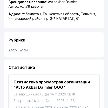
Брендовое название:
Avtoakbar Daimler
Автошкола19 квартал
Адрес:
Узбекистан,
Ташкентская область
,
Ташкент
,
Чиланзарский район
,
пр. 2-й КАТАРТАЛ
, 61
Рубрики
Автошколы
Статистика
Статистика просмотров организации
"Avto Akbar Daimler ООО"
За текущий месяц (август 2026 г.): 18
За прошлый месяц (июль 2026 г.): 78
За 3 месяца (июнь 2026 г. - июль 2026 г.): 174