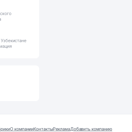
ского
а
 Узбекистане
мация
ы
брики
О компании
Контакты
Реклама
Добавить компанию