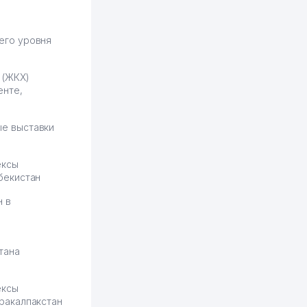
продвижением, но в итоге
разобрался. Озон как раз
получает свои 50 кликов на
его уровня
обучение и цена потом
держится ровно около
 (ЖКХ)
ставки. Работать на
енте,
площадке нравится, здесь
рынок сбыта шире и заказы
идут стабильно.
е выставки
Урад 21.07.2026 08:47:51
ексы
бекистан
н в
тана
ексы
ракалпакстан