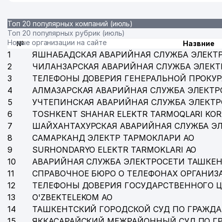
Топ 20 популярных компаний (июль)
Топ 20 популярных рубрик (июль)
Новые организации на сайте
№
Назвние
1
ЯШНАБАДСКАЯ АВАРИЙНАЯ СЛУЖБА ЭЛЕКТ
2
ЧИЛАНЗАРСКАЯ АВАРИЙНАЯ СЛУЖБА ЭЛЕКТ
3
ТЕЛЕФОНЫ ДОВЕРИЯ ГЕНЕРАЛЬНОЙ ПРОКУР
4
АЛМАЗАРСКАЯ АВАРИЙНАЯ СЛУЖБА ЭЛЕКТР
5
УЧТЕПИНСКАЯ АВАРИЙНАЯ СЛУЖБА ЭЛЕКТ
6
TOSHKENT SHAHAR ELEKTR TARMOQLARI KOR
7
ШАЙХАНТАХУРСКАЯ АВАРИЙНАЯ СЛУЖБА Э
8
САМАРКАНД ЭЛЕКТР ТАРМОКЛАРИ АО
9
SURHONDARYO ELEKTR TARMOKLARI АО
10
АВАРИЙНАЯ СЛУЖБА ЭЛЕКТРОСЕТИ ТАШКЕН
11
СПРАВОЧНОЕ БЮРО О ТЕЛЕФОНАХ ОРГАНИЗА
12
ТЕЛЕФОНЫ ДОВЕРИЯ ГОСУДАРСТВЕННОГО 
13
O'ZBEKTELEKOM АО
14
ТАШКЕНТСКИЙ ГОРОДСКОЙ СУД ПО ГРАЖД
15
ЯККАСАРАЙСКИЙ МЕЖРАЙОННЫЙ СУД ПО Г