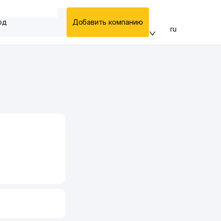
од
Добавить компанию
ru