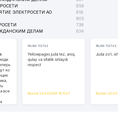
ТРОСЕТИ
858
ЯТИЕ ЭЛЕКТРОСЕТИ АО
818
805
РОСЕТИ
738
АЖДАНСКИМ ДЕЛАМ
634
PALMA TEXTILE
PALMA TEXTILE
в
Yellowpages juda tez, aniq,
Juda zo’r, is
 люди
qulay va sifatlik ishlaydi.
теперь
respect
дут ко
нции.
ика,
ть
а все
Murod 24.07.2026 19:11:27
Ruslan 22.07.
на
моем
оется,