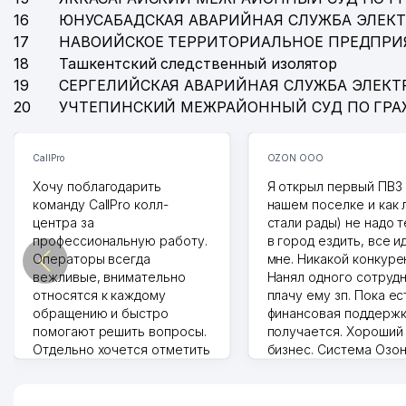
16
ЮНУСАБАДСКАЯ АВАРИЙНАЯ СЛУЖБА ЭЛЕК
17
НАВОИЙСКОЕ ТЕРРИТОРИАЛЬНОЕ ПРЕДПРИ
18
Ташкентский следственный изолятор
19
СЕРГЕЛИЙСКАЯ АВАРИЙНАЯ СЛУЖБА ЭЛЕКТ
20
УЧТЕПИНСКИЙ МЕЖРАЙОННЫЙ СУД ПО ГР
CallPro
OZON ООО
Хочу поблагодарить
Я открыл первый ПВЗ 
команду CallPro колл-
нашем поселке и как
центра за
стали рады) не надо 
профессиональную работу.
в город ездить, все и
Операторы всегда
мне. Никакой конкуре
вежливые, внимательно
Нанял одного сотрудн
относятся к каждому
плачу ему зп. Пока ес
обращению и быстро
финансовая поддержк
помогают решить вопросы.
получается. Хороший
Отдельно хочется отметить
бизнес. Система Озо
грамотную речь,
сама делает отчеты.
ответственность и
Другой конкурент в 
оперативность. Благодаря
поселке вряд ли откр