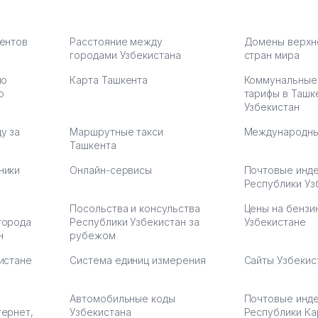
карте
а что
З.
иентов
Расстояние между
Домены верхн
городами Узбекистана
стран мира
по
Карта Ташкента
Коммунальные
:37
ю
тарифы в Ташк
Узбекистан
у за
Маршрутные такси
Международны
Ташкента
ники
Онлайн-сервисы
Почтовые инд
Республики Уз
Посольства и консульства
Цены на бензи
города
Республики Узбекистан за
Узбекистане
н
рубежом
истане
Система единиц измерения
Сайты Узбекис
Автомобильные коды
Почтовые инд
тернет,
Узбекистана
Республики Ка