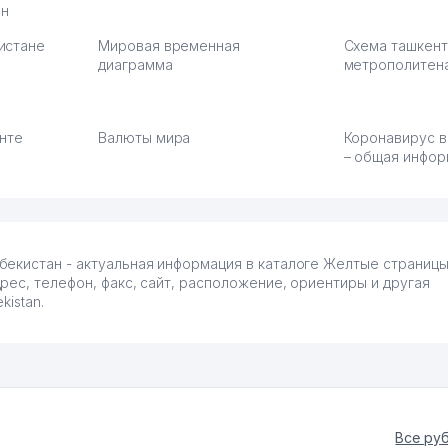
ан
истане
Мировая временная
Схема ташкент
диаграмма
метрополитен
енте
Валюты мира
Коронавирус в
– общая инфор
бекистан - актуальная информация в каталоге Желтые страниц
ес, телефон, факс, сайт, расположение, ориентиры и другая
istan.
Все ру