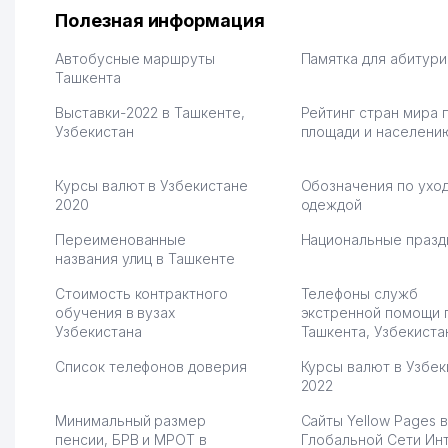
их работе значительно
потому что видно на 
Полезная информация
улучшилось качество
Озона для Узбекистан
обслуживания клиентов.
тут у нас уже есть ПВ
Автобусные маршруты
Памятка для абитур
Рекомендую этот колл-
Ташкента
Выгодное дело и
центр как надежного
спокойное.
Выставки-2022 в Ташкенте,
Рейтинг стран мира 
партнера для бизнеса.
Марат 27.07.2026 08:00
Узбекистан
площади и населени
Vip Brand 31.07.2026 11:43:39
Курсы валют в Узбекистане
Обозначения по уход
2020
одеждой
Переименованные
Национальные празд
названия улиц в Ташкенте
Стоимость контрактного
Телефоны служб
обучения в вузах
экстренной помощи 
Узбекистана
Ташкента, Узбекиста
Список телефонов доверия
Курсы валют в Узбек
2022
Минимальный размер
Сайты Yellow Pages в
пенсии, БРВ и МРОТ в
Глобальной Сети Ин