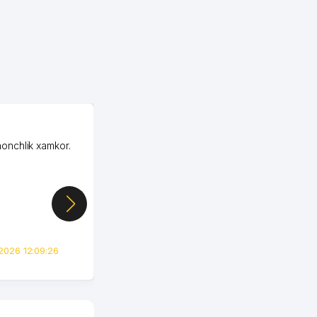
OZON ООО
honchlik xamkor.
Зашел на Озон в
Узбекистане почти
случайно, когда коллега
показал свой кабинет и
цифры, так что я буквально
сразу загорелся этой
идеей. Регистрация заняла
всего вечер, а договор там
2026 12:09:26
вполне понятный и нет этих
всяких замудреных
юридических
формулировок. Первое
время сильно тупил с