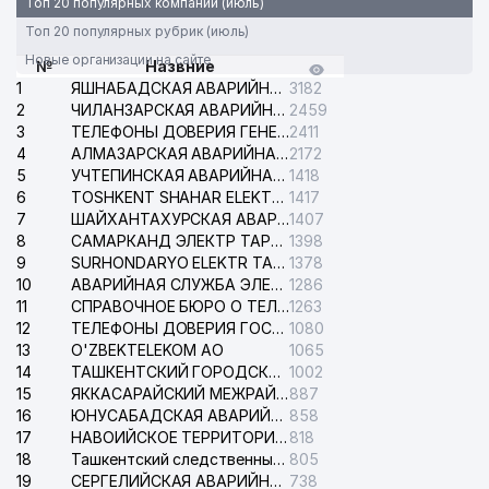
Топ 20 популярных компаний (июль)
Топ 20 популярных рубрик (июль)
Новые организации на сайте
№
Назвние
1
ЯШНАБАДСКАЯ АВАРИЙНАЯ СЛУЖБА ЭЛЕКТРОСЕТИ
3182
2
ЧИЛАНЗАРСКАЯ АВАРИЙНАЯ СЛУЖБА ЭЛЕКТРОСЕТИ
2459
3
ТЕЛЕФОНЫ ДОВЕРИЯ ГЕНЕРАЛЬНОЙ ПРОКУРАТУРЫ РЕСПУБЛИКИ УЗБЕКИСТАН
2411
4
АЛМАЗАРСКАЯ АВАРИЙНАЯ СЛУЖБА ЭЛЕКТРОСЕТИ
2172
5
УЧТЕПИНСКАЯ АВАРИЙНАЯ СЛУЖБА ЭЛЕКТРОСЕТИ
1418
6
TOSHKENT SHAHAR ELEKTR TARMOQLARI KORXONASI АО
1417
7
ШАЙХАНТАХУРСКАЯ АВАРИЙНАЯ СЛУЖБА ЭЛЕКТРОСЕТИ
1407
8
САМАРКАНД ЭЛЕКТР ТАРМОКЛАРИ АО
1398
9
SURHONDARYO ELEKTR TARMOKLARI АО
1378
10
АВАРИЙНАЯ СЛУЖБА ЭЛЕКТРОСЕТИ ТАШКЕНТСКОГО РАЙОНА
1286
11
СПРАВОЧНОЕ БЮРО О ТЕЛЕФОНАХ ОРГАНИЗАЦИЙ г. ТАШКЕНТА
1263
12
ТЕЛЕФОНЫ ДОВЕРИЯ ГОСУДАРСТВЕННОГО ЦЕНТРА ТЕСТИРОВАНИЯ
1080
13
O'ZBEKTELEKOM АО
1065
14
ТАШКЕНТСКИЙ ГОРОДСКОЙ СУД ПО ГРАЖДАНСКИМ ДЕЛАМ
1002
15
ЯККАСАРАЙСКИЙ МЕЖРАЙОННЫЙ СУД ПО ГРАЖДАНСКИМ ДЕЛАМ
887
16
ЮНУСАБАДСКАЯ АВАРИЙНАЯ СЛУЖБА ЭЛЕКТРОСЕТИ
858
17
НАВОИЙСКОЕ ТЕРРИТОРИАЛЬНОЕ ПРЕДПРИЯТИЕ ЭЛЕКТРОСЕТИ АО
818
18
Ташкентский следственный изолятор
805
19
СЕРГЕЛИЙСКАЯ АВАРИЙНАЯ СЛУЖБА ЭЛЕКТРОСЕТИ
738