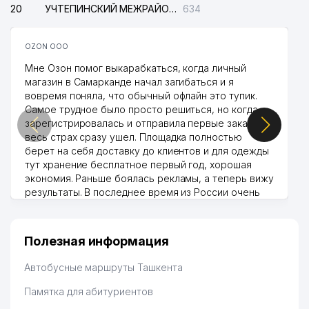
20
УЧТЕПИНСКИЙ МЕЖРАЙОННЫЙ СУД ПО ГРАЖДАНСКИМ ДЕЛАМ
634
OZON ООО
Мне Озон помог выкарабкаться, когда личный
магазин в Самарканде начал загибаться и я
вовремя поняла, что обычный офлайн это тупик.
Самое трудное было просто решиться, но когда
зарегистрировалась и отправила первые заказы,
весь страх сразу ушел. Площадка полностью
берет на себя доставку до клиентов и для одежды
тут хранение бесплатное первый год, хорошая
экономия. Раньше боялась рекламы, а теперь вижу
результаты. В последнее время из России очень
много заказывают, а вначале только по
Узбекистану брали, но вяло. Удалось раскрутиться,
дальше развиваюсь потихоньку😊
Полезная информация
Hamida 03.08.2026 12:45:39
Автобусные маршруты Ташкента
Памятка для абитуриентов