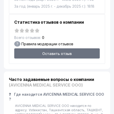
ХОКИМИЯТ ЯККАСАРАЙСКОГО
10
За год (январь 2025 г. - декабрь 2025 г.): 1818
651 м
РАЙОНА
ГЛАВНОЕ УПРАВЛЕНИЕ
Статистика отзывов о компании
11
АРХИТЕКТУРЫ И
750 м
СТРОИТЕЛЬСТВА г. ТАШКЕНТА
Всего отзывов:
0
ANVAR'S GUESTS СЕМЕЙНОЕ
12
757 м
ПРЕДПРИЯТИЕ
?
Правила модерации отзывов
13
ИСТИКЛОЛ ДВОРЕЦ ИСКУССТВ
819 м
Оставить отзыв
14
PANDASOFT ЧП
824 м
15
MIR SVETA ООО
905 м
Часто задаваемые вопросы о компании
INTERCONCEPTS
(AVICENNA MEDICAL SERVICE ООО)
16
INTERCORPORATED
934 м
ПРЕДСТАВИТЕЛЬСТВО
❓
Где находится AVICENNA MEDICAL SERVICE ООО
?
AVICENNA MEDICAL SERVICE ООО находится по
адресу: Узбекистан, Ташкентская область, ТАШКЕНТ,