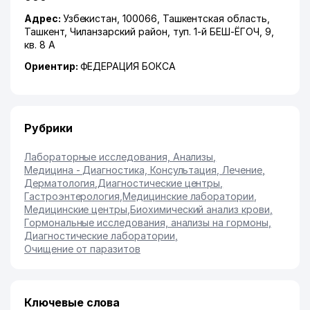
Адрес:
Узбекистан, 100066,
Ташкентская область
,
Ташкент
,
Чиланзарский район
,
туп. 1-й БЕШ-ЁГОЧ
, 9,
кв. 8 А
Ориентир:
ФЕДЕРАЦИЯ БОКСА
Рубрики
Лабораторные исследования, Анализы
,
Медицина - Диагностика, Консультация, Лечение
,
Дерматология
,
Диагностические центры
,
Гастроэнтерология
,
Медицинские лаборатории
,
Медицинские центры
,
Биохимический анализ крови
,
Гормональные исследования, анализы на гормоны
,
Диагностические лаборатории
,
Очищение от паразитов
Ключевые слова