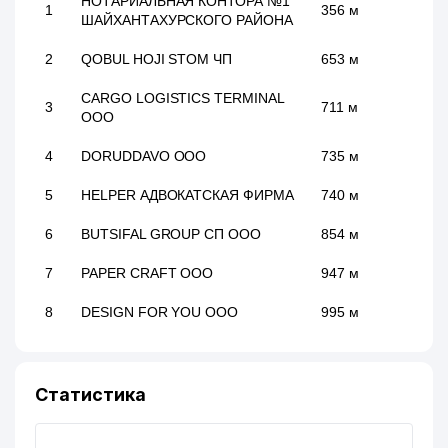
НОТАРИАЛЬНАЯ КОНТОРА №1
1
356 м
ШАЙХАНТАХУРСКОГО РАЙОНА
2
QOBUL HOJI STOM ЧП
653 м
CARGO LOGISTICS TERMINAL
3
711 м
ООО
4
DORUDDAVO ООО
735 м
5
HELPER АДВОКАТСКАЯ ФИРМА
740 м
6
BUTSIFAL GROUP СП ООО
854 м
7
PAPER CRAFT ООО
947 м
8
DESIGN FOR YOU ООО
995 м
Статистика