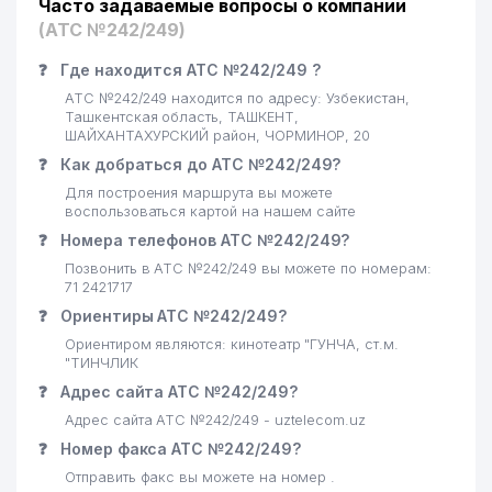
Часто задаваемые вопросы о компании
(АТС №242/249)
❓
Где находится АТС №242/249 ?
АТС №242/249 находится по адресу: Узбекистан,
Ташкентская область, ТАШКЕНТ,
ШАЙХАНТАХУРСКИЙ район, ЧОРМИНОР, 20
❓
Как добраться до АТС №242/249?
Для построения маршрута вы можете
воспользоваться картой на нашем сайте
❓
Номера телефонов АТС №242/249?
Позвонить в АТС №242/249 вы можете по номерам:
71 2421717
❓
Ориентиры АТС №242/249?
Ориентиром являются: кинотеатр "ГУНЧА, ст.м.
"ТИНЧЛИК
❓
Адрес сайта АТС №242/249?
Адрес сайта АТС №242/249 - uztelecom.uz
❓
Номер факса АТС №242/249?
Отправить факс вы можете на номер .