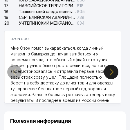
17
НАВОИЙСКОЕ ТЕРРИТОРИАЛЬНОЕ ПРЕДПРИЯТИЕ ЭЛЕКТРОСЕТИ АО
818
18
Ташкентский следственный изолятор
805
19
СЕРГЕЛИЙСКАЯ АВАРИЙНАЯ СЛУЖБА ЭЛЕКТРОСЕТИ
738
20
УЧТЕПИНСКИЙ МЕЖРАЙОННЫЙ СУД ПО ГРАЖДАНСКИМ ДЕЛАМ
634
OZON ООО
Мне Озон помог выкарабкаться, когда личный
магазин в Самарканде начал загибаться и я
вовремя поняла, что обычный офлайн это тупик.
Самое трудное было просто решиться, но когда
зарегистрировалась и отправила первые заказы,
весь страх сразу ушел. Площадка полностью
берет на себя доставку до клиентов и для одежды
тут хранение бесплатное первый год, хорошая
экономия. Раньше боялась рекламы, а теперь вижу
результаты. В последнее время из России очень
много заказывают, а вначале только по
Узбекистану брали, но вяло. Удалось раскрутиться,
дальше развиваюсь потихоньку😊
Полезная информация
Hamida 03.08.2026 12:45:39