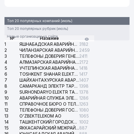
Топ 20 популярных компаний (июль)
Топ 20 популярных рубрик (июль)
Новые организации на сайте
№
Назвние
1
ЯШНАБАДСКАЯ АВАРИЙНАЯ СЛУЖБА ЭЛЕКТРОСЕТИ
3182
2
ЧИЛАНЗАРСКАЯ АВАРИЙНАЯ СЛУЖБА ЭЛЕКТРОСЕТИ
2459
3
ТЕЛЕФОНЫ ДОВЕРИЯ ГЕНЕРАЛЬНОЙ ПРОКУРАТУРЫ РЕСПУБЛИКИ УЗБЕКИСТАН
2411
4
АЛМАЗАРСКАЯ АВАРИЙНАЯ СЛУЖБА ЭЛЕКТРОСЕТИ
2172
5
УЧТЕПИНСКАЯ АВАРИЙНАЯ СЛУЖБА ЭЛЕКТРОСЕТИ
1418
6
TOSHKENT SHAHAR ELEKTR TARMOQLARI KORXONASI АО
1417
7
ШАЙХАНТАХУРСКАЯ АВАРИЙНАЯ СЛУЖБА ЭЛЕКТРОСЕТИ
1407
8
САМАРКАНД ЭЛЕКТР ТАРМОКЛАРИ АО
1398
9
SURHONDARYO ELEKTR TARMOKLARI АО
1378
10
АВАРИЙНАЯ СЛУЖБА ЭЛЕКТРОСЕТИ ТАШКЕНТСКОГО РАЙОНА
1286
11
СПРАВОЧНОЕ БЮРО О ТЕЛЕФОНАХ ОРГАНИЗАЦИЙ г. ТАШКЕНТА
1263
12
ТЕЛЕФОНЫ ДОВЕРИЯ ГОСУДАРСТВЕННОГО ЦЕНТРА ТЕСТИРОВАНИЯ
1080
13
O'ZBEKTELEKOM АО
1065
14
ТАШКЕНТСКИЙ ГОРОДСКОЙ СУД ПО ГРАЖДАНСКИМ ДЕЛАМ
1002
15
ЯККАСАРАЙСКИЙ МЕЖРАЙОННЫЙ СУД ПО ГРАЖДАНСКИМ ДЕЛАМ
887
16
ЮНУСАБАДСКАЯ АВАРИЙНАЯ СЛУЖБА ЭЛЕКТРОСЕТИ
858