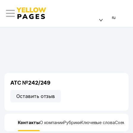
ru
АТС №242/249
Оставить отзыв
Контакты
О компании
Рубрики
Ключевые слова
Схема п