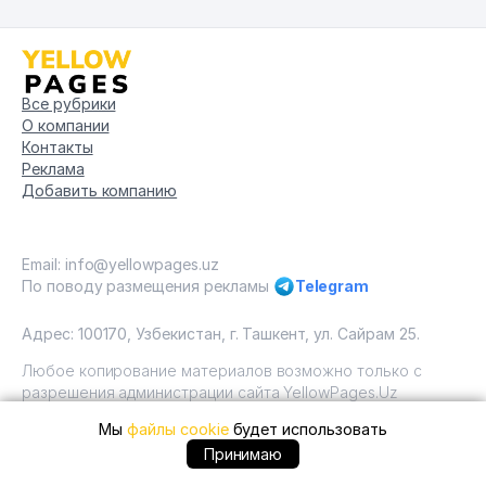
Все рубрики
О компании
Контакты
Реклама
Добавить компанию
Email: info@yellowpages.uz
По поводу размещения рекламы
Telegram
Адрес: 100170, Узбекистан, г. Ташкент, ул. Сайрам 25.
Любое копирование материалов возможно только с
разрешения администрации сайта YellowPages.Uz
Мы
файлы cookie
будет использовать
Copyright © Yellow Pages Uzbekistan, 2009 - 2026 / ООО
"Yellow Pages". Все права защищены All rights reserved.
+998900... позвонить
Принимаю