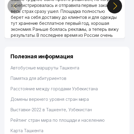
зарегистрировалась и отправила первые заказы,
весь страх сразу ушел. Площадка полностью
берет на себя доставку до клиентов и для одежды
тут хранение бесплатное первый год, хорошая
экономия. Раньше боялась рекламы, а теперь вижу
результаты. В последнее время из России очень
много заказывают, а вначале только по
Узбекистану брали, но вяло. Удалось раскрутиться,
дальше развиваюсь потихоньку😊
Полезная информация
Hamida 03.08.2026 12:45:39
Автобусные маршруты Ташкента
Памятка для абитуриентов
Расстояние между городами Узбекистана
Домены верхнего уровня стран мира
Выставки-2022 в Ташкенте, Узбекистан
Рейтинг стран мира по площади и населению
Карта Ташкента