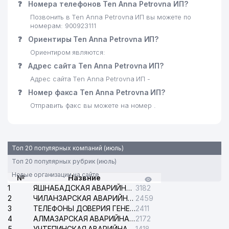
❓
Номера телефонов Ten Anna Petrovna ИП?
Позвонить в Ten Anna Petrovna ИП вы можете по
номерам: 900923111
❓
Ориентиры Ten Anna Petrovna ИП?
Ориентиром являются:
❓
Адрес сайта Ten Anna Petrovna ИП?
Адрес сайта Ten Anna Petrovna ИП -
❓
Номер факса Ten Anna Petrovna ИП?
Отправить факс вы можете на номер .
Топ 20 популярных компаний (июль)
Топ 20 популярных рубрик (июль)
Новые организации на сайте
№
Назвние
1
ЯШНАБАДСКАЯ АВАРИЙНАЯ СЛУЖБА ЭЛЕКТРОСЕТИ
3182
2
ЧИЛАНЗАРСКАЯ АВАРИЙНАЯ СЛУЖБА ЭЛЕКТРОСЕТИ
2459
3
ТЕЛЕФОНЫ ДОВЕРИЯ ГЕНЕРАЛЬНОЙ ПРОКУРАТУРЫ РЕСПУБЛИКИ УЗБЕКИСТАН
2411
4
АЛМАЗАРСКАЯ АВАРИЙНАЯ СЛУЖБА ЭЛЕКТРОСЕТИ
2172
5
УЧТЕПИНСКАЯ АВАРИЙНАЯ СЛУЖБА ЭЛЕКТРОСЕТИ
1418