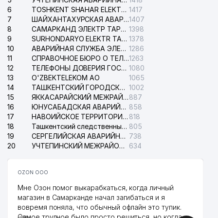
6
TOSHKENT SHAHAR ELEKTR TARMOQLARI KORXONASI АО
1417
7
ШАЙХАНТАХУРСКАЯ АВАРИЙНАЯ СЛУЖБА ЭЛЕКТРОСЕТИ
1407
8
САМАРКАНД ЭЛЕКТР ТАРМОКЛАРИ АО
1398
9
SURHONDARYO ELEKTR TARMOKLARI АО
1378
10
АВАРИЙНАЯ СЛУЖБА ЭЛЕКТРОСЕТИ ТАШКЕНТСКОГО РАЙОНА
1286
11
СПРАВОЧНОЕ БЮРО О ТЕЛЕФОНАХ ОРГАНИЗАЦИЙ г. ТАШКЕНТА
1263
12
ТЕЛЕФОНЫ ДОВЕРИЯ ГОСУДАРСТВЕННОГО ЦЕНТРА ТЕСТИРОВАНИЯ
1080
13
O'ZBEKTELEKOM АО
1065
14
ТАШКЕНТСКИЙ ГОРОДСКОЙ СУД ПО ГРАЖДАНСКИМ ДЕЛАМ
1002
15
ЯККАСАРАЙСКИЙ МЕЖРАЙОННЫЙ СУД ПО ГРАЖДАНСКИМ ДЕЛАМ
887
16
ЮНУСАБАДСКАЯ АВАРИЙНАЯ СЛУЖБА ЭЛЕКТРОСЕТИ
858
17
НАВОИЙСКОЕ ТЕРРИТОРИАЛЬНОЕ ПРЕДПРИЯТИЕ ЭЛЕКТРОСЕТИ АО
818
18
Ташкентский следственный изолятор
805
19
СЕРГЕЛИЙСКАЯ АВАРИЙНАЯ СЛУЖБА ЭЛЕКТРОСЕТИ
738
20
УЧТЕПИНСКИЙ МЕЖРАЙОННЫЙ СУД ПО ГРАЖДАНСКИМ ДЕЛАМ
634
OZON ООО
Мне Озон помог выкарабкаться, когда личный
магазин в Самарканде начал загибаться и я
вовремя поняла, что обычный офлайн это тупик.
Самое трудное было просто решиться, но когда