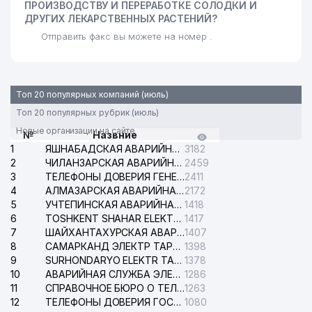
ПРОИЗВОДСТВУ И ПЕРЕРАБОТКЕ СОЛОДКИ И
ДРУГИХ ЛЕКАРСТВЕННЫХ РАСТЕНИЙ?
Отправить факс вы можете на номер .
Топ 20 популярных компаний (июль)
Топ 20 популярных рубрик (июль)
Новые организации на сайте
№
Назвние
1
ЯШНАБАДСКАЯ АВАРИЙНАЯ СЛУЖБА ЭЛЕКТРОСЕТИ
3182
2
ЧИЛАНЗАРСКАЯ АВАРИЙНАЯ СЛУЖБА ЭЛЕКТРОСЕТИ
2459
3
ТЕЛЕФОНЫ ДОВЕРИЯ ГЕНЕРАЛЬНОЙ ПРОКУРАТУРЫ РЕСПУБЛИКИ УЗБЕКИСТАН
2411
4
АЛМАЗАРСКАЯ АВАРИЙНАЯ СЛУЖБА ЭЛЕКТРОСЕТИ
2172
5
УЧТЕПИНСКАЯ АВАРИЙНАЯ СЛУЖБА ЭЛЕКТРОСЕТИ
1418
6
TOSHKENT SHAHAR ELEKTR TARMOQLARI KORXONASI АО
1417
7
ШАЙХАНТАХУРСКАЯ АВАРИЙНАЯ СЛУЖБА ЭЛЕКТРОСЕТИ
1407
8
САМАРКАНД ЭЛЕКТР ТАРМОКЛАРИ АО
1398
9
SURHONDARYO ELEKTR TARMOKLARI АО
1378
10
АВАРИЙНАЯ СЛУЖБА ЭЛЕКТРОСЕТИ ТАШКЕНТСКОГО РАЙОНА
1286
11
СПРАВОЧНОЕ БЮРО О ТЕЛЕФОНАХ ОРГАНИЗАЦИЙ г. ТАШКЕНТА
1263
12
ТЕЛЕФОНЫ ДОВЕРИЯ ГОСУДАРСТВЕННОГО ЦЕНТРА ТЕСТИРОВАНИЯ
1080