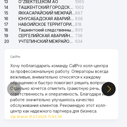
13
O'ZBEKTELEKOM АО
1065
14
ТАШКЕНТСКИЙ ГОРОДСКОЙ СУД ПО ГРАЖДАНСКИМ ДЕЛАМ
1002
15
ЯККАСАРАЙСКИЙ МЕЖРАЙОННЫЙ СУД ПО ГРАЖДАНСКИМ ДЕЛАМ
887
16
ЮНУСАБАДСКАЯ АВАРИЙНАЯ СЛУЖБА ЭЛЕКТРОСЕТИ
858
17
НАВОИЙСКОЕ ТЕРРИТОРИАЛЬНОЕ ПРЕДПРИЯТИЕ ЭЛЕКТРОСЕТИ АО
818
18
Ташкентский следственный изолятор
805
19
СЕРГЕЛИЙСКАЯ АВАРИЙНАЯ СЛУЖБА ЭЛЕКТРОСЕТИ
738
20
УЧТЕПИНСКИЙ МЕЖРАЙОННЫЙ СУД ПО ГРАЖДАНСКИМ ДЕЛАМ
634
CallPro
Хочу поблагодарить команду CallPro колл-центра
за профессиональную работу. Операторы всегда
вежливые, внимательно относятся к каждому
обращению и быстро помогают решить вопросы.
Отдельно хочется отметить грамотную речь,
ответственность и оперативность. Благодаря их
работе значительно улучшилось качество
обслуживания клиентов. Рекомендую этот колл-
центр как надежного партнера для бизнеса.
Vip Brand 31.07.2026 11:43:39