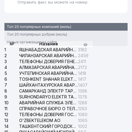
Отправить факс вы можете на номер .
Топ 20 популярных компаний (июль)
Топ 20 популярных рубрик (июль)
Новые организации на сайте
№
Назвние
1
ЯШНАБАДСКАЯ АВАРИЙНАЯ СЛУЖБА ЭЛЕКТРОСЕТИ
3182
2
ЧИЛАНЗАРСКАЯ АВАРИЙНАЯ СЛУЖБА ЭЛЕКТРОСЕТИ
2459
3
ТЕЛЕФОНЫ ДОВЕРИЯ ГЕНЕРАЛЬНОЙ ПРОКУРАТУРЫ РЕСПУБЛИКИ УЗБЕКИСТАН
2411
4
АЛМАЗАРСКАЯ АВАРИЙНАЯ СЛУЖБА ЭЛЕКТРОСЕТИ
2172
5
УЧТЕПИНСКАЯ АВАРИЙНАЯ СЛУЖБА ЭЛЕКТРОСЕТИ
1418
6
TOSHKENT SHAHAR ELEKTR TARMOQLARI KORXONASI АО
1417
7
ШАЙХАНТАХУРСКАЯ АВАРИЙНАЯ СЛУЖБА ЭЛЕКТРОСЕТИ
1407
8
САМАРКАНД ЭЛЕКТР ТАРМОКЛАРИ АО
1398
9
SURHONDARYO ELEKTR TARMOKLARI АО
1378
10
АВАРИЙНАЯ СЛУЖБА ЭЛЕКТРОСЕТИ ТАШКЕНТСКОГО РАЙОНА
1286
11
СПРАВОЧНОЕ БЮРО О ТЕЛЕФОНАХ ОРГАНИЗАЦИЙ г. ТАШКЕНТА
1263
12
ТЕЛЕФОНЫ ДОВЕРИЯ ГОСУДАРСТВЕННОГО ЦЕНТРА ТЕСТИРОВАНИЯ
1080
13
O'ZBEKTELEKOM АО
1065
14
ТАШКЕНТСКИЙ ГОРОДСКОЙ СУД ПО ГРАЖДАНСКИМ ДЕЛАМ
1002