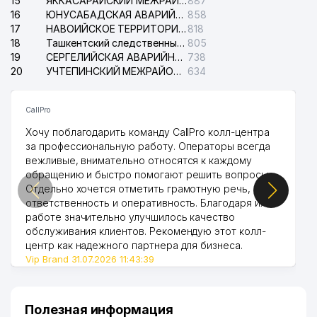
15
ЯККАСАРАЙСКИЙ МЕЖРАЙОННЫЙ СУД ПО ГРАЖДАНСКИМ ДЕЛАМ
887
16
ЮНУСАБАДСКАЯ АВАРИЙНАЯ СЛУЖБА ЭЛЕКТРОСЕТИ
858
17
НАВОИЙСКОЕ ТЕРРИТОРИАЛЬНОЕ ПРЕДПРИЯТИЕ ЭЛЕКТРОСЕТИ АО
818
18
Ташкентский следственный изолятор
805
19
СЕРГЕЛИЙСКАЯ АВАРИЙНАЯ СЛУЖБА ЭЛЕКТРОСЕТИ
738
20
УЧТЕПИНСКИЙ МЕЖРАЙОННЫЙ СУД ПО ГРАЖДАНСКИМ ДЕЛАМ
634
CallPro
Хочу поблагодарить команду CallPro колл-центра
за профессиональную работу. Операторы всегда
вежливые, внимательно относятся к каждому
обращению и быстро помогают решить вопросы.
Отдельно хочется отметить грамотную речь,
ответственность и оперативность. Благодаря их
работе значительно улучшилось качество
обслуживания клиентов. Рекомендую этот колл-
центр как надежного партнера для бизнеса.
Vip Brand 31.07.2026 11:43:39
Полезная информация