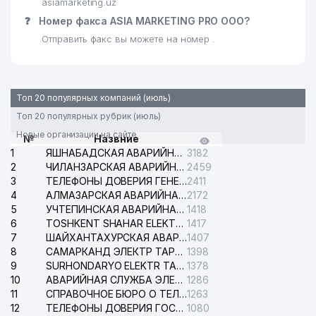
asiamarketing.uz
❓
Номер факса ASIA MARKETING PRO ООО?
Отправить факс вы можете на номер .
Топ 20 популярных компаний (июль)
Топ 20 популярных рубрик (июль)
Новые организации на сайте
№
Назвние
1
ЯШНАБАДСКАЯ АВАРИЙНАЯ СЛУЖБА ЭЛЕКТРОСЕТИ
3182
2
ЧИЛАНЗАРСКАЯ АВАРИЙНАЯ СЛУЖБА ЭЛЕКТРОСЕТИ
2459
3
ТЕЛЕФОНЫ ДОВЕРИЯ ГЕНЕРАЛЬНОЙ ПРОКУРАТУРЫ РЕСПУБЛИКИ УЗБЕКИСТАН
2411
4
АЛМАЗАРСКАЯ АВАРИЙНАЯ СЛУЖБА ЭЛЕКТРОСЕТИ
2172
5
УЧТЕПИНСКАЯ АВАРИЙНАЯ СЛУЖБА ЭЛЕКТРОСЕТИ
1418
6
TOSHKENT SHAHAR ELEKTR TARMOQLARI KORXONASI АО
1417
7
ШАЙХАНТАХУРСКАЯ АВАРИЙНАЯ СЛУЖБА ЭЛЕКТРОСЕТИ
1407
8
САМАРКАНД ЭЛЕКТР ТАРМОКЛАРИ АО
1398
9
SURHONDARYO ELEKTR TARMOKLARI АО
1378
10
АВАРИЙНАЯ СЛУЖБА ЭЛЕКТРОСЕТИ ТАШКЕНТСКОГО РАЙОНА
1286
11
СПРАВОЧНОЕ БЮРО О ТЕЛЕФОНАХ ОРГАНИЗАЦИЙ г. ТАШКЕНТА
1263
12
ТЕЛЕФОНЫ ДОВЕРИЯ ГОСУДАРСТВЕННОГО ЦЕНТРА ТЕСТИРОВАНИЯ
1080