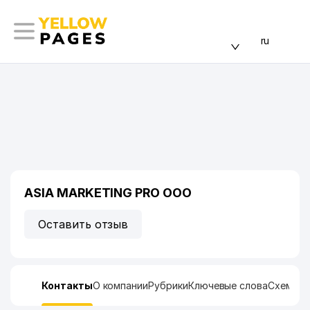
ru
ASIA MARKETING PRO ООО
Оставить отзыв
Контакты
О компании
Рубрики
Ключевые слова
Схема п