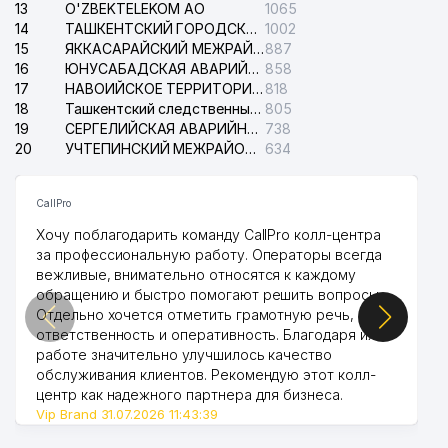
13
O'ZBEKTELEKOM АО
1065
14
ТАШКЕНТСКИЙ ГОРОДСКОЙ СУД ПО ГРАЖДАНСКИМ ДЕЛАМ
1002
15
ЯККАСАРАЙСКИЙ МЕЖРАЙОННЫЙ СУД ПО ГРАЖДАНСКИМ ДЕЛАМ
887
16
ЮНУСАБАДСКАЯ АВАРИЙНАЯ СЛУЖБА ЭЛЕКТРОСЕТИ
858
17
НАВОИЙСКОЕ ТЕРРИТОРИАЛЬНОЕ ПРЕДПРИЯТИЕ ЭЛЕКТРОСЕТИ АО
818
18
Ташкентский следственный изолятор
805
19
СЕРГЕЛИЙСКАЯ АВАРИЙНАЯ СЛУЖБА ЭЛЕКТРОСЕТИ
738
20
УЧТЕПИНСКИЙ МЕЖРАЙОННЫЙ СУД ПО ГРАЖДАНСКИМ ДЕЛАМ
634
CallPro
Хочу поблагодарить команду CallPro колл-центра
за профессиональную работу. Операторы всегда
вежливые, внимательно относятся к каждому
обращению и быстро помогают решить вопросы.
Отдельно хочется отметить грамотную речь,
ответственность и оперативность. Благодаря их
работе значительно улучшилось качество
обслуживания клиентов. Рекомендую этот колл-
центр как надежного партнера для бизнеса.
Vip Brand 31.07.2026 11:43:39