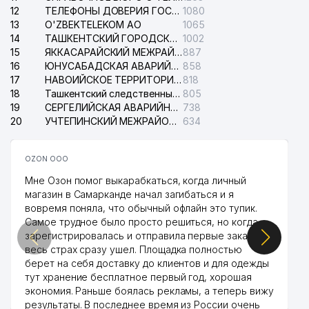
12
ТЕЛЕФОНЫ ДОВЕРИЯ ГОСУДАРСТВЕННОГО ЦЕНТРА ТЕСТИРОВАНИЯ
1080
13
O'ZBEKTELEKOM АО
1065
14
ТАШКЕНТСКИЙ ГОРОДСКОЙ СУД ПО ГРАЖДАНСКИМ ДЕЛАМ
1002
15
ЯККАСАРАЙСКИЙ МЕЖРАЙОННЫЙ СУД ПО ГРАЖДАНСКИМ ДЕЛАМ
887
16
ЮНУСАБАДСКАЯ АВАРИЙНАЯ СЛУЖБА ЭЛЕКТРОСЕТИ
858
17
НАВОИЙСКОЕ ТЕРРИТОРИАЛЬНОЕ ПРЕДПРИЯТИЕ ЭЛЕКТРОСЕТИ АО
818
18
Ташкентский следственный изолятор
805
19
СЕРГЕЛИЙСКАЯ АВАРИЙНАЯ СЛУЖБА ЭЛЕКТРОСЕТИ
738
20
УЧТЕПИНСКИЙ МЕЖРАЙОННЫЙ СУД ПО ГРАЖДАНСКИМ ДЕЛАМ
634
OZON ООО
Мне Озон помог выкарабкаться, когда личный
магазин в Самарканде начал загибаться и я
вовремя поняла, что обычный офлайн это тупик.
Самое трудное было просто решиться, но когда
зарегистрировалась и отправила первые заказы,
весь страх сразу ушел. Площадка полностью
берет на себя доставку до клиентов и для одежды
тут хранение бесплатное первый год, хорошая
экономия. Раньше боялась рекламы, а теперь вижу
результаты. В последнее время из России очень