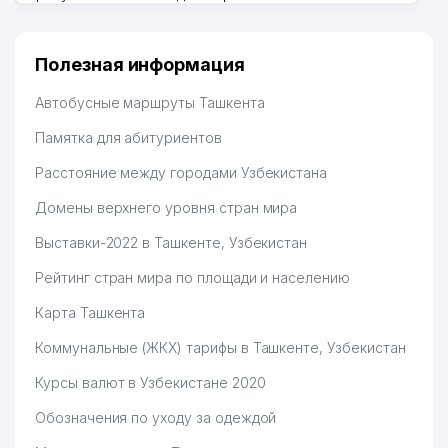
много заказывают, а вначале только по
Узбекистану брали, но вяло. Удалось раскрутиться,
дальше развиваюсь потихоньку😊
Полезная информация
Hamida 03.08.2026 12:45:39
Автобусные маршруты Ташкента
Памятка для абитуриентов
Расстояние между городами Узбекистана
Домены верхнего уровня стран мира
Выставки-2022 в Ташкенте, Узбекистан
Рейтинг стран мира по площади и населению
Карта Ташкента
Коммунальные (ЖКХ) тарифы в Ташкенте, Узбекистан
Курсы валют в Узбекистане 2020
Обозначения по уходу за одеждой