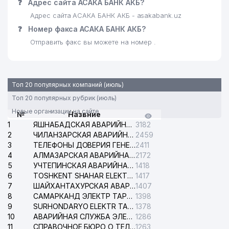
❓
Адрес сайта АСАКА БАНК АКБ?
Адрес сайта АСАКА БАНК АКБ - asakabank.uz
❓
Номер факса АСАКА БАНК АКБ?
Отправить факс вы можете на номер .
Топ 20 популярных компаний (июль)
Топ 20 популярных рубрик (июль)
Новые организации на сайте
№
Назвние
1
ЯШНАБАДСКАЯ АВАРИЙНАЯ СЛУЖБА ЭЛЕКТРОСЕТИ
3182
2
ЧИЛАНЗАРСКАЯ АВАРИЙНАЯ СЛУЖБА ЭЛЕКТРОСЕТИ
2459
3
ТЕЛЕФОНЫ ДОВЕРИЯ ГЕНЕРАЛЬНОЙ ПРОКУРАТУРЫ РЕСПУБЛИКИ УЗБЕКИСТАН
2411
4
АЛМАЗАРСКАЯ АВАРИЙНАЯ СЛУЖБА ЭЛЕКТРОСЕТИ
2172
5
УЧТЕПИНСКАЯ АВАРИЙНАЯ СЛУЖБА ЭЛЕКТРОСЕТИ
1418
6
TOSHKENT SHAHAR ELEKTR TARMOQLARI KORXONASI АО
1417
7
ШАЙХАНТАХУРСКАЯ АВАРИЙНАЯ СЛУЖБА ЭЛЕКТРОСЕТИ
1407
8
САМАРКАНД ЭЛЕКТР ТАРМОКЛАРИ АО
1398
9
SURHONDARYO ELEKTR TARMOKLARI АО
1378
10
АВАРИЙНАЯ СЛУЖБА ЭЛЕКТРОСЕТИ ТАШКЕНТСКОГО РАЙОНА
1286
11
СПРАВОЧНОЕ БЮРО О ТЕЛЕФОНАХ ОРГАНИЗАЦИЙ г. ТАШКЕНТА
1263