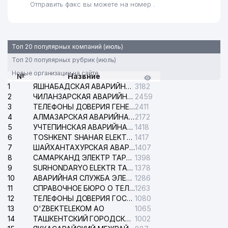
Отправить факс вы можете на номер .
Топ 20 популярных компаний (июль)
Топ 20 популярных рубрик (июль)
Новые организации на сайте
№
Назвние
1
ЯШНАБАДСКАЯ АВАРИЙНАЯ СЛУЖБА ЭЛЕКТРОСЕТИ
3182
2
ЧИЛАНЗАРСКАЯ АВАРИЙНАЯ СЛУЖБА ЭЛЕКТРОСЕТИ
2459
3
ТЕЛЕФОНЫ ДОВЕРИЯ ГЕНЕРАЛЬНОЙ ПРОКУРАТУРЫ РЕСПУБЛИКИ УЗБЕКИСТАН
2411
4
АЛМАЗАРСКАЯ АВАРИЙНАЯ СЛУЖБА ЭЛЕКТРОСЕТИ
2172
5
УЧТЕПИНСКАЯ АВАРИЙНАЯ СЛУЖБА ЭЛЕКТРОСЕТИ
1418
6
TOSHKENT SHAHAR ELEKTR TARMOQLARI KORXONASI АО
1417
7
ШАЙХАНТАХУРСКАЯ АВАРИЙНАЯ СЛУЖБА ЭЛЕКТРОСЕТИ
1407
8
САМАРКАНД ЭЛЕКТР ТАРМОКЛАРИ АО
1398
9
SURHONDARYO ELEKTR TARMOKLARI АО
1378
10
АВАРИЙНАЯ СЛУЖБА ЭЛЕКТРОСЕТИ ТАШКЕНТСКОГО РАЙОНА
1286
11
СПРАВОЧНОЕ БЮРО О ТЕЛЕФОНАХ ОРГАНИЗАЦИЙ г. ТАШКЕНТА
1263
12
ТЕЛЕФОНЫ ДОВЕРИЯ ГОСУДАРСТВЕННОГО ЦЕНТРА ТЕСТИРОВАНИЯ
1080
13
O'ZBEKTELEKOM АО
1065
14
ТАШКЕНТСКИЙ ГОРОДСКОЙ СУД ПО ГРАЖДАНСКИМ ДЕЛАМ
1002