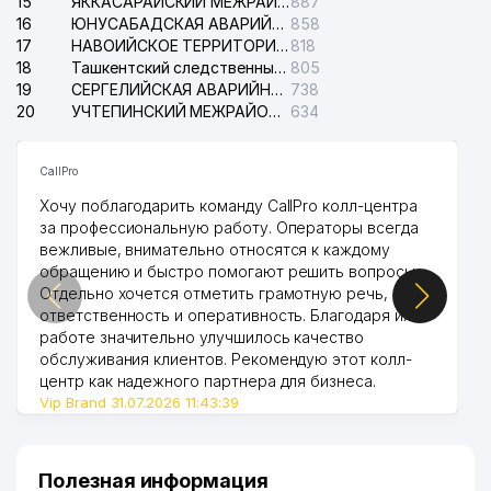
15
ЯККАСАРАЙСКИЙ МЕЖРАЙОННЫЙ СУД ПО ГРАЖДАНСКИМ ДЕЛАМ
887
16
ЮНУСАБАДСКАЯ АВАРИЙНАЯ СЛУЖБА ЭЛЕКТРОСЕТИ
858
17
НАВОИЙСКОЕ ТЕРРИТОРИАЛЬНОЕ ПРЕДПРИЯТИЕ ЭЛЕКТРОСЕТИ АО
818
18
Ташкентский следственный изолятор
805
19
СЕРГЕЛИЙСКАЯ АВАРИЙНАЯ СЛУЖБА ЭЛЕКТРОСЕТИ
738
20
УЧТЕПИНСКИЙ МЕЖРАЙОННЫЙ СУД ПО ГРАЖДАНСКИМ ДЕЛАМ
634
CallPro
Хочу поблагодарить команду CallPro колл-центра
за профессиональную работу. Операторы всегда
вежливые, внимательно относятся к каждому
обращению и быстро помогают решить вопросы.
Отдельно хочется отметить грамотную речь,
ответственность и оперативность. Благодаря их
работе значительно улучшилось качество
обслуживания клиентов. Рекомендую этот колл-
центр как надежного партнера для бизнеса.
Vip Brand 31.07.2026 11:43:39
Полезная информация