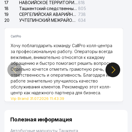
17
НАВОИЙСКОЕ ТЕРРИТОРИАЛЬНОЕ ПРЕДПРИЯТИЕ ЭЛЕКТРОСЕТИ АО
818
18
Ташкентский следственный изолятор
805
19
СЕРГЕЛИЙСКАЯ АВАРИЙНАЯ СЛУЖБА ЭЛЕКТРОСЕТИ
738
20
УЧТЕПИНСКИЙ МЕЖРАЙОННЫЙ СУД ПО ГРАЖДАНСКИМ ДЕЛАМ
634
CallPro
Хочу поблагодарить команду CallPro колл-центра
за профессиональную работу. Операторы всегда
вежливые, внимательно относятся к каждому
обращению и быстро помогают решить вопросы.
Отдельно хочется отметить грамотную речь,
ответственность и оперативность. Благодаря их
работе значительно улучшилось качество
обслуживания клиентов. Рекомендую этот колл-
центр как надежного партнера для бизнеса.
Vip Brand 31.07.2026 11:43:39
Полезная информация
Автобусные маршруты Ташкента