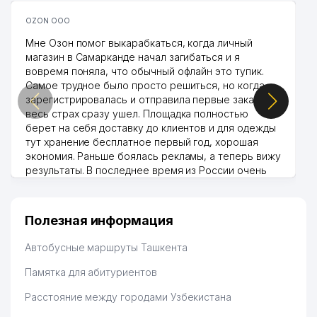
OZON ООО
Мне Озон помог выкарабкаться, когда личный
магазин в Самарканде начал загибаться и я
вовремя поняла, что обычный офлайн это тупик.
Самое трудное было просто решиться, но когда
зарегистрировалась и отправила первые заказы,
весь страх сразу ушел. Площадка полностью
берет на себя доставку до клиентов и для одежды
тут хранение бесплатное первый год, хорошая
экономия. Раньше боялась рекламы, а теперь вижу
результаты. В последнее время из России очень
много заказывают, а вначале только по
Узбекистану брали, но вяло. Удалось раскрутиться,
дальше развиваюсь потихоньку😊
Полезная информация
Hamida 03.08.2026 12:45:39
Автобусные маршруты Ташкента
Памятка для абитуриентов
Расстояние между городами Узбекистана