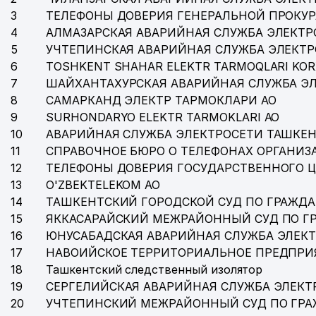
3
ТЕЛЕФОНЫ ДОВЕРИЯ ГЕНЕРАЛЬНОЙ ПРОКУР
4
АЛМАЗАРСКАЯ АВАРИЙНАЯ СЛУЖБА ЭЛЕКТР
5
УЧТЕПИНСКАЯ АВАРИЙНАЯ СЛУЖБА ЭЛЕКТ
6
TOSHKENT SHAHAR ELEKTR TARMOQLARI KOR
7
ШАЙХАНТАХУРСКАЯ АВАРИЙНАЯ СЛУЖБА Э
8
САМАРКАНД ЭЛЕКТР ТАРМОКЛАРИ АО
9
SURHONDARYO ELEKTR TARMOKLARI АО
10
АВАРИЙНАЯ СЛУЖБА ЭЛЕКТРОСЕТИ ТАШКЕН
11
СПРАВОЧНОЕ БЮРО О ТЕЛЕФОНАХ ОРГАНИЗА
12
ТЕЛЕФОНЫ ДОВЕРИЯ ГОСУДАРСТВЕННОГО 
13
O'ZBEKTELEKOM АО
14
ТАШКЕНТСКИЙ ГОРОДСКОЙ СУД ПО ГРАЖД
15
ЯККАСАРАЙСКИЙ МЕЖРАЙОННЫЙ СУД ПО Г
16
ЮНУСАБАДСКАЯ АВАРИЙНАЯ СЛУЖБА ЭЛЕК
17
НАВОИЙСКОЕ ТЕРРИТОРИАЛЬНОЕ ПРЕДПРИ
18
Ташкентский следственный изолятор
19
СЕРГЕЛИЙСКАЯ АВАРИЙНАЯ СЛУЖБА ЭЛЕКТ
20
УЧТЕПИНСКИЙ МЕЖРАЙОННЫЙ СУД ПО ГР