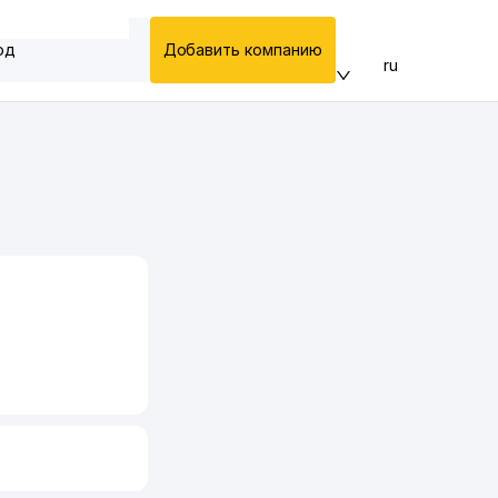
од
Добавить компанию
ru