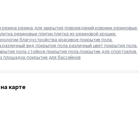
я резина
,
резина для закрытия повреждений
,
коврики резиновые
,
плитка
,
резиновые плитки
,
плитка из резиновой крошки
,
хнологии благоустройства
,
красивое покрытие пола
,
а
,
различный вид покрытия пола
,
различный цвет покрытия пола
,
крытие пола
,
стойкое покрытие пола
,
покрытие для спортзалов
,
их площадок
,
покрытие для бассейнов
на карте