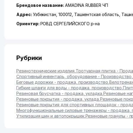
Брендовое название:
AMADINA RUBBER ЧП
Адрес:
Узбекистан, 100012,
Ташкентская область
,
Ташк
Ориентир:
РОВД СЕРГЕЛИЙСКОГО р-на
Рубрики
Резинотехнические изделия
,
Тротуарная плитка - Прод
Спортивный инвентарь, оборудование - Производство
Беговые дорожки - продажа, производство
,
Велотрена
Гибкие шланги для воды - продажа, производство
,
Плит
Резиновая брусчатка - продажа, укладка
,
Резиновые на
Резиновые покрытия - продажа, уклада
,
Резиновые покр
Резиновые покрытия для спортивных площадок - прода
Многофункциональные силовые тренажеры - продажа, 
Утилизация шин и автопокрышек
,
Резиновые гранулы - 