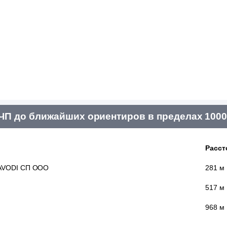
П до ближайших ориентиров в пределах 1000
Расст
AVODI СП ООО
281 м
517 м
968 м