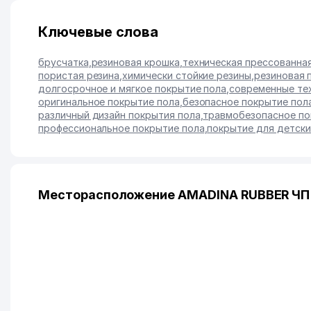
Ключевые слова
брусчатка
,
резиновая крошка
,
техническая прессованна
пористая резина
,
химически стойкие резины
,
резиновая 
долгосрочное и мягкое покрытие пола
,
современные те
оригинальное покрытие пола
,
безопасное покрытие пол
различный дизайн покрытия пола
,
травмобезопасное по
профессиональное покрытие пола
,
покрытие для детск
Месторасположение AMADINA RUBBER ЧП 