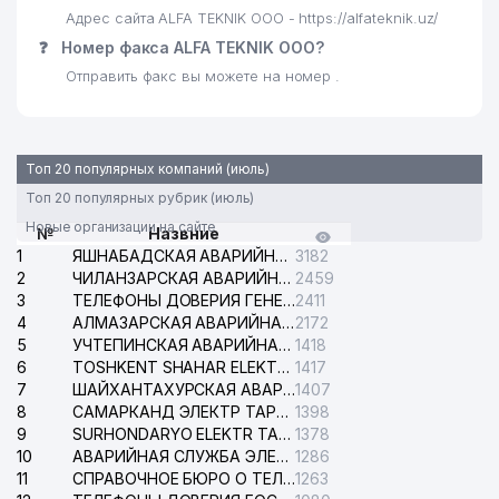
Адрес сайта ALFA TEKNIK ООО - https://alfateknik.uz/
❓
Номер факса ALFA TEKNIK ООО?
Отправить факс вы можете на номер .
Топ 20 популярных компаний (июль)
Топ 20 популярных рубрик (июль)
Новые организации на сайте
№
Назвние
1
ЯШНАБАДСКАЯ АВАРИЙНАЯ СЛУЖБА ЭЛЕКТРОСЕТИ
3182
2
ЧИЛАНЗАРСКАЯ АВАРИЙНАЯ СЛУЖБА ЭЛЕКТРОСЕТИ
2459
3
ТЕЛЕФОНЫ ДОВЕРИЯ ГЕНЕРАЛЬНОЙ ПРОКУРАТУРЫ РЕСПУБЛИКИ УЗБЕКИСТАН
2411
4
АЛМАЗАРСКАЯ АВАРИЙНАЯ СЛУЖБА ЭЛЕКТРОСЕТИ
2172
5
УЧТЕПИНСКАЯ АВАРИЙНАЯ СЛУЖБА ЭЛЕКТРОСЕТИ
1418
6
TOSHKENT SHAHAR ELEKTR TARMOQLARI KORXONASI АО
1417
7
ШАЙХАНТАХУРСКАЯ АВАРИЙНАЯ СЛУЖБА ЭЛЕКТРОСЕТИ
1407
8
САМАРКАНД ЭЛЕКТР ТАРМОКЛАРИ АО
1398
9
SURHONDARYO ELEKTR TARMOKLARI АО
1378
10
АВАРИЙНАЯ СЛУЖБА ЭЛЕКТРОСЕТИ ТАШКЕНТСКОГО РАЙОНА
1286
11
СПРАВОЧНОЕ БЮРО О ТЕЛЕФОНАХ ОРГАНИЗАЦИЙ г. ТАШКЕНТА
1263