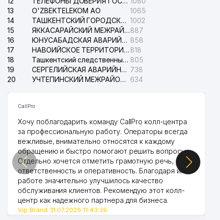
12
ТЕЛЕФОНЫ ДОВЕРИЯ ГОСУДАРСТВЕННОГО ЦЕНТРА ТЕСТИРОВАНИЯ
1080
13
O'ZBEKTELEKOM АО
1065
14
ТАШКЕНТСКИЙ ГОРОДСКОЙ СУД ПО ГРАЖДАНСКИМ ДЕЛАМ
1002
15
ЯККАСАРАЙСКИЙ МЕЖРАЙОННЫЙ СУД ПО ГРАЖДАНСКИМ ДЕЛАМ
887
16
ЮНУСАБАДСКАЯ АВАРИЙНАЯ СЛУЖБА ЭЛЕКТРОСЕТИ
858
17
НАВОИЙСКОЕ ТЕРРИТОРИАЛЬНОЕ ПРЕДПРИЯТИЕ ЭЛЕКТРОСЕТИ АО
818
18
Ташкентский следственный изолятор
805
19
СЕРГЕЛИЙСКАЯ АВАРИЙНАЯ СЛУЖБА ЭЛЕКТРОСЕТИ
738
20
УЧТЕПИНСКИЙ МЕЖРАЙОННЫЙ СУД ПО ГРАЖДАНСКИМ ДЕЛАМ
634
CallPro
Хочу поблагодарить команду CallPro колл-центра
за профессиональную работу. Операторы всегда
вежливые, внимательно относятся к каждому
обращению и быстро помогают решить вопросы.
Отдельно хочется отметить грамотную речь,
ответственность и оперативность. Благодаря их
работе значительно улучшилось качество
обслуживания клиентов. Рекомендую этот колл-
центр как надежного партнера для бизнеса.
Vip Brand 31.07.2026 11:43:39