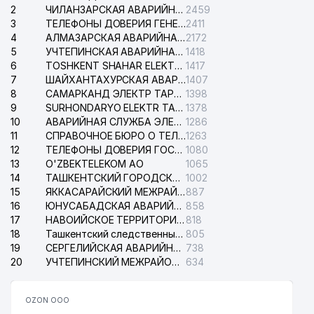
2
ЧИЛАНЗАРСКАЯ АВАРИЙНАЯ СЛУЖБА ЭЛЕКТРОСЕТИ
2459
3
ТЕЛЕФОНЫ ДОВЕРИЯ ГЕНЕРАЛЬНОЙ ПРОКУРАТУРЫ РЕСПУБЛИКИ УЗБЕКИСТАН
2411
4
АЛМАЗАРСКАЯ АВАРИЙНАЯ СЛУЖБА ЭЛЕКТРОСЕТИ
2172
5
УЧТЕПИНСКАЯ АВАРИЙНАЯ СЛУЖБА ЭЛЕКТРОСЕТИ
1418
6
TOSHKENT SHAHAR ELEKTR TARMOQLARI KORXONASI АО
1417
7
ШАЙХАНТАХУРСКАЯ АВАРИЙНАЯ СЛУЖБА ЭЛЕКТРОСЕТИ
1407
8
САМАРКАНД ЭЛЕКТР ТАРМОКЛАРИ АО
1398
9
SURHONDARYO ELEKTR TARMOKLARI АО
1378
10
АВАРИЙНАЯ СЛУЖБА ЭЛЕКТРОСЕТИ ТАШКЕНТСКОГО РАЙОНА
1286
11
СПРАВОЧНОЕ БЮРО О ТЕЛЕФОНАХ ОРГАНИЗАЦИЙ г. ТАШКЕНТА
1263
12
ТЕЛЕФОНЫ ДОВЕРИЯ ГОСУДАРСТВЕННОГО ЦЕНТРА ТЕСТИРОВАНИЯ
1080
13
O'ZBEKTELEKOM АО
1065
14
ТАШКЕНТСКИЙ ГОРОДСКОЙ СУД ПО ГРАЖДАНСКИМ ДЕЛАМ
1002
15
ЯККАСАРАЙСКИЙ МЕЖРАЙОННЫЙ СУД ПО ГРАЖДАНСКИМ ДЕЛАМ
887
16
ЮНУСАБАДСКАЯ АВАРИЙНАЯ СЛУЖБА ЭЛЕКТРОСЕТИ
858
17
НАВОИЙСКОЕ ТЕРРИТОРИАЛЬНОЕ ПРЕДПРИЯТИЕ ЭЛЕКТРОСЕТИ АО
818
18
Ташкентский следственный изолятор
805
19
СЕРГЕЛИЙСКАЯ АВАРИЙНАЯ СЛУЖБА ЭЛЕКТРОСЕТИ
738
20
УЧТЕПИНСКИЙ МЕЖРАЙОННЫЙ СУД ПО ГРАЖДАНСКИМ ДЕЛАМ
634
OZON ООО