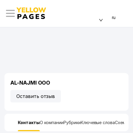
ru
AL-NAJMI ООО
Оставить отзыв
Контакты
О компании
Рубрики
Ключевые слова
Схема п