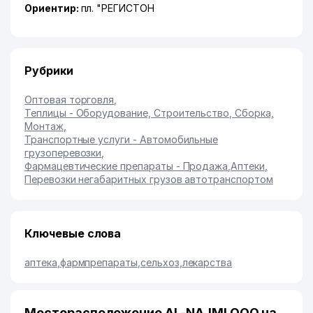
Ориентир:
пл. "РЕГИСТОН
Рубрики
Оптовая торговля
,
Теплицы - Оборудование, Строительство, Сборка,
Монтаж
,
Транспортные услуги - Автомобильные
грузоперевозки
,
Фармацевтические препараты - Продажа
,
Аптеки
,
Перевозки негабаритных грузов автотранспортом
Ключевые слова
аптека
,
фармпрепараты
,
сельхоз
,
лекарства
Месторасположение AL-NAJMI ООО на