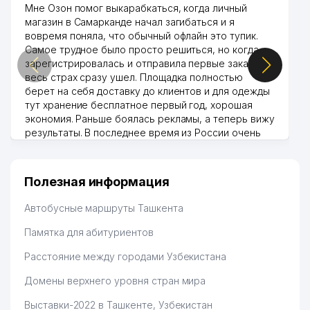
Мне Озон помог выкарабкаться, когда личный
магазин в Самарканде начал загибаться и я
вовремя поняла, что обычный офлайн это тупик.
Самое трудное было просто решиться, но когда
зарегистрировалась и отправила первые заказы,
весь страх сразу ушел. Площадка полностью
берет на себя доставку до клиентов и для одежды
тут хранение бесплатное первый год, хорошая
экономия. Раньше боялась рекламы, а теперь вижу
результаты. В последнее время из России очень
много заказывают, а вначале только по
Узбекистану брали, но вяло. Удалось раскрутиться,
дальше развиваюсь потихоньку😊
Полезная информация
Hamida 03.08.2026 12:45:39
Автобусные маршруты Ташкента
Памятка для абитуриентов
Расстояние между городами Узбекистана
Домены верхнего уровня стран мира
Выставки-2022 в Ташкенте, Узбекистан