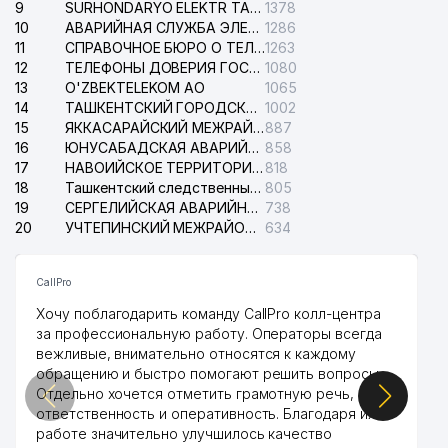
9
SURHONDARYO ELEKTR TARMOKLARI АО
1378
10
АВАРИЙНАЯ СЛУЖБА ЭЛЕКТРОСЕТИ ТАШКЕНТСКОГО РАЙОНА
1286
11
СПРАВОЧНОЕ БЮРО О ТЕЛЕФОНАХ ОРГАНИЗАЦИЙ г. ТАШКЕНТА
1263
12
ТЕЛЕФОНЫ ДОВЕРИЯ ГОСУДАРСТВЕННОГО ЦЕНТРА ТЕСТИРОВАНИЯ
1080
13
O'ZBEKTELEKOM АО
1065
14
ТАШКЕНТСКИЙ ГОРОДСКОЙ СУД ПО ГРАЖДАНСКИМ ДЕЛАМ
1002
15
ЯККАСАРАЙСКИЙ МЕЖРАЙОННЫЙ СУД ПО ГРАЖДАНСКИМ ДЕЛАМ
887
16
ЮНУСАБАДСКАЯ АВАРИЙНАЯ СЛУЖБА ЭЛЕКТРОСЕТИ
858
17
НАВОИЙСКОЕ ТЕРРИТОРИАЛЬНОЕ ПРЕДПРИЯТИЕ ЭЛЕКТРОСЕТИ АО
818
18
Ташкентский следственный изолятор
805
19
СЕРГЕЛИЙСКАЯ АВАРИЙНАЯ СЛУЖБА ЭЛЕКТРОСЕТИ
738
20
УЧТЕПИНСКИЙ МЕЖРАЙОННЫЙ СУД ПО ГРАЖДАНСКИМ ДЕЛАМ
634
CallPro
Хочу поблагодарить команду CallPro колл-центра
за профессиональную работу. Операторы всегда
вежливые, внимательно относятся к каждому
обращению и быстро помогают решить вопросы.
Отдельно хочется отметить грамотную речь,
ответственность и оперативность. Благодаря их
работе значительно улучшилось качество