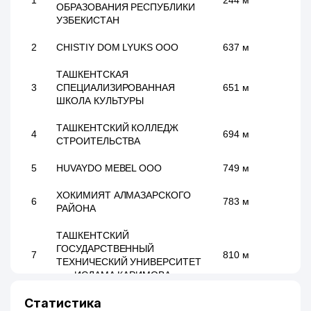
1
244 м
ОБРАЗОВАНИЯ РЕСПУБЛИКИ
УЗБЕКИСТАН
2
CHISTIY DOM LYUKS ООО
637 м
ТАШКЕНТСКАЯ
3
СПЕЦИАЛИЗИРОВАННАЯ
651 м
ШКОЛА КУЛЬТУРЫ
ТАШКЕНТСКИЙ КОЛЛЕДЖ
4
694 м
СТРОИТЕЛЬСТВА
5
HUVAYDO MEBEL ООО
749 м
ХОКИМИЯТ АЛМАЗАРСКОГО
6
783 м
РАЙОНА
ТАШКЕНТСКИЙ
ГОСУДАРСТВЕННЫЙ
7
810 м
ТЕХНИЧЕСКИЙ УНИВЕРСИТЕТ
им. ИСЛАМА КАРИМОВА
Статистика
8
DEHKONSAVDO ГУП
896 м