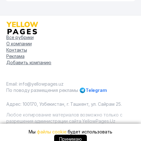
Все рубрики
О компании
Контакты
Реклама
Добавить компанию
Email: info@yellowpages.uz
По поводу размещения рекламы
Telegram
Адрес: 100170, Узбекистан, г. Ташкент, ул. Сайрам 25.
Любое копирование материалов возможно только с
разрешения администрации сайта YellowPages.Uz
Мы
файлы cookie
будет использовать
Copyright © Yellow Pages Uzbekistan, 2009 - 2026 / ООО
"Yellow Pages". Все права защищены All rights reserved.
+99871 ... позвонить
Принимаю