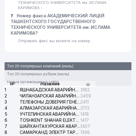
ТЕХНИЧЕСКОГО УНИВЕРСИТЕТА им. ИСЛАМА
КАРИМОВА -
❓
Номер факса АКАДЕМИЧЕСКИЙ ЛИЦЕЙ
ТАШКЕНТСКОГО ГОСУДАРСТВЕННОГО
ТЕХНИЧЕСКОГО УНИВЕРСИТЕТА им. ИСЛАМА
КАРИМОВА?
Отправить факс вы можете на номер .
Топ 20 популярных компаний (июль)
Топ 20 популярных рубрик (июль)
Новые организации на сайте
№
Назвние
1
ЯШНАБАДСКАЯ АВАРИЙНАЯ СЛУЖБА ЭЛЕКТРОСЕТИ
3182
2
ЧИЛАНЗАРСКАЯ АВАРИЙНАЯ СЛУЖБА ЭЛЕКТРОСЕТИ
2459
3
ТЕЛЕФОНЫ ДОВЕРИЯ ГЕНЕРАЛЬНОЙ ПРОКУРАТУРЫ РЕСПУБЛИКИ УЗБЕКИСТАН
2411
4
АЛМАЗАРСКАЯ АВАРИЙНАЯ СЛУЖБА ЭЛЕКТРОСЕТИ
2172
5
УЧТЕПИНСКАЯ АВАРИЙНАЯ СЛУЖБА ЭЛЕКТРОСЕТИ
1418
6
TOSHKENT SHAHAR ELEKTR TARMOQLARI KORXONASI АО
1417
7
ШАЙХАНТАХУРСКАЯ АВАРИЙНАЯ СЛУЖБА ЭЛЕКТРОСЕТИ
1407
8
САМАРКАНД ЭЛЕКТР ТАРМОКЛАРИ АО
1398