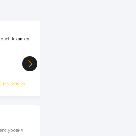
OZON ООО
honchlik xamkor.
Зашел на Озон в
Узбекистане почти
случайно, когда коллега
показал свой кабинет и
цифры, так что я буквально
сразу загорелся этой
идеей. Регистрация заняла
всего вечер, а договор там
2026 12:09:26
вполне понятный и нет этих
всяких замудреных
юридических
формулировок. Первое
время сильно тупил с
продвижением, но в итоге
разобрался. Озон как раз
получает свои 50 кликов на
его уровня
обучение и цена потом