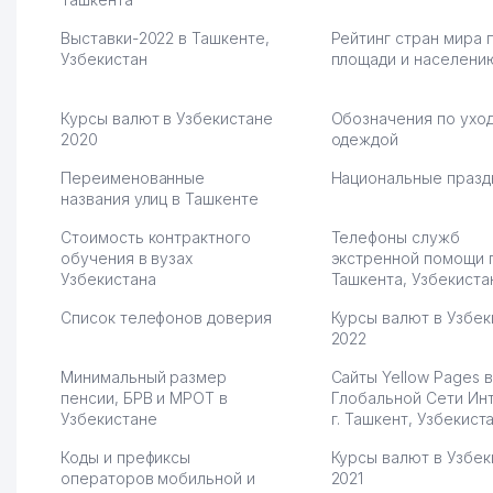
центр как надежного
спокойное.
Выставки-2022 в Ташкенте,
Рейтинг стран мира 
партнера для бизнеса.
Марат 27.07.2026 08:00
Узбекистан
площади и населени
Vip Brand 31.07.2026 11:43:39
Курсы валют в Узбекистане
Обозначения по уход
2020
одеждой
Переименованные
Национальные празд
названия улиц в Ташкенте
Стоимость контрактного
Телефоны служб
обучения в вузах
экстренной помощи 
Узбекистана
Ташкента, Узбекиста
Список телефонов доверия
Курсы валют в Узбек
2022
Минимальный размер
Сайты Yellow Pages в
пенсии, БРВ и МРОТ в
Глобальной Сети Ин
Узбекистане
г. Ташкент, Узбекист
Коды и префиксы
Курсы валют в Узбек
операторов мобильной и
2021