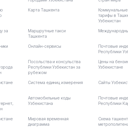
по
Карта Ташкента
Коммунальные
:37
ю
тарифы в Ташк
Узбекистан
у за
Маршрутные такси
Международны
Ташкента
ники
Онлайн-сервисы
Почтовые инд
Республики Уз
Посольства и консульства
Цены на бензи
города
Республики Узбекистан за
Узбекистане
н
рубежом
истане
Система единиц измерения
Сайты Узбекис
Автомобильные коды
Почтовые инд
тернет,
Узбекистана
Республики Ка
ан
истане
Мировая временная
Схема ташкент
диаграмма
метрополитен