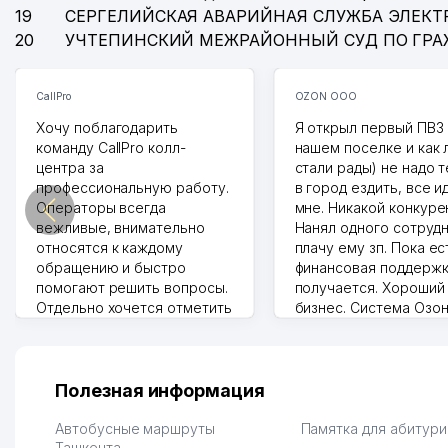
19
СЕРГЕЛИЙСКАЯ АВАРИЙНАЯ СЛУЖБА ЭЛЕКТ
20
УЧТЕПИНСКИЙ МЕЖРАЙОННЫЙ СУД ПО ГР
CallPro
OZON ООО
Хочу поблагодарить
Я открыл первый ПВЗ 
команду CallPro колл-
нашем поселке и как
центра за
стали рады) не надо 
профессиональную работу.
в город ездить, все и
Операторы всегда
мне. Никакой конкуре
вежливые, внимательно
Нанял одного сотрудн
относятся к каждому
плачу ему зп. Пока ес
обращению и быстро
финансовая поддержк
помогают решить вопросы.
получается. Хороший
Отдельно хочется отметить
бизнес. Система Озо
грамотную речь,
сама делает отчеты.
ответственность и
Другой конкурент в 
оперативность. Благодаря
поселке вряд ли откр
их работе значительно
потому что видно на 
Полезная информация
улучшилось качество
Озона для Узбекистан
обслуживания клиентов.
тут у нас уже есть ПВ
Автобусные маршруты
Памятка для абитур
Рекомендую этот колл-
Ташкента
Выгодное дело и