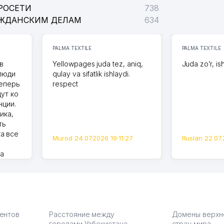
РОСЕТИ
738
АЖДАНСКИМ ДЕЛАМ
634
PALMA TEXTILE
PALMA TEXTILE
в
Yellowpages juda tez, aniq,
Juda zo’r, is
 люди
qulay va sifatlik ishlaydi.
теперь
respect
дут ко
нции.
ика,
ть
а все
Murod 24.07.2026 19:11:27
Ruslan 22.07.
на
моем
оется,
карте
а что
З.
иентов
Расстояние между
Домены верхн
городами Узбекистана
стран мира