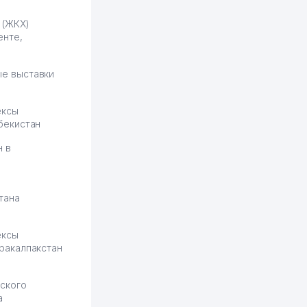
держится ровно около
 (ЖКХ)
ставки. Работать на
енте,
площадке нравится, здесь
рынок сбыта шире и заказы
идут стабильно.
е выставки
Урад 21.07.2026 08:47:51
ексы
бекистан
н в
тана
ексы
ракалпакстан
ского
а