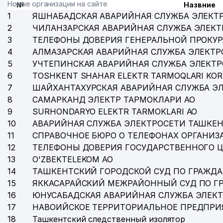
Новые организации на сайте
№
Назвние
1
ЯШНАБАДСКАЯ АВАРИЙНАЯ СЛУЖБА ЭЛЕКТ
2
ЧИЛАНЗАРСКАЯ АВАРИЙНАЯ СЛУЖБА ЭЛЕКТ
3
ТЕЛЕФОНЫ ДОВЕРИЯ ГЕНЕРАЛЬНОЙ ПРОКУР
4
АЛМАЗАРСКАЯ АВАРИЙНАЯ СЛУЖБА ЭЛЕКТР
5
УЧТЕПИНСКАЯ АВАРИЙНАЯ СЛУЖБА ЭЛЕКТ
6
TOSHKENT SHAHAR ELEKTR TARMOQLARI KOR
7
ШАЙХАНТАХУРСКАЯ АВАРИЙНАЯ СЛУЖБА Э
8
САМАРКАНД ЭЛЕКТР ТАРМОКЛАРИ АО
9
SURHONDARYO ELEKTR TARMOKLARI АО
10
АВАРИЙНАЯ СЛУЖБА ЭЛЕКТРОСЕТИ ТАШКЕН
11
СПРАВОЧНОЕ БЮРО О ТЕЛЕФОНАХ ОРГАНИЗА
12
ТЕЛЕФОНЫ ДОВЕРИЯ ГОСУДАРСТВЕННОГО 
13
O'ZBEKTELEKOM АО
14
ТАШКЕНТСКИЙ ГОРОДСКОЙ СУД ПО ГРАЖД
15
ЯККАСАРАЙСКИЙ МЕЖРАЙОННЫЙ СУД ПО Г
16
ЮНУСАБАДСКАЯ АВАРИЙНАЯ СЛУЖБА ЭЛЕК
17
НАВОИЙСКОЕ ТЕРРИТОРИАЛЬНОЕ ПРЕДПРИ
18
Ташкентский следственный изолятор