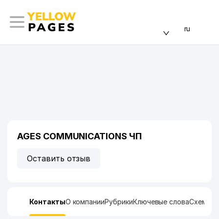
ru
AGES COMMUNICATIONS ЧП
Оставить отзыв
Контакты
О компании
Рубрики
Ключевые слова
Схема п