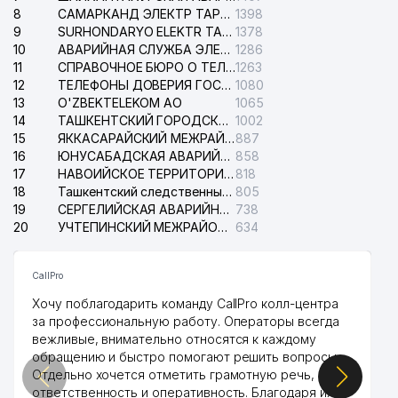
8
САМАРКАНД ЭЛЕКТР ТАРМОКЛАРИ АО
1398
9
SURHONDARYO ELEKTR TARMOKLARI АО
1378
10
АВАРИЙНАЯ СЛУЖБА ЭЛЕКТРОСЕТИ ТАШКЕНТСКОГО РАЙОНА
1286
11
СПРАВОЧНОЕ БЮРО О ТЕЛЕФОНАХ ОРГАНИЗАЦИЙ г. ТАШКЕНТА
1263
12
ТЕЛЕФОНЫ ДОВЕРИЯ ГОСУДАРСТВЕННОГО ЦЕНТРА ТЕСТИРОВАНИЯ
1080
13
O'ZBEKTELEKOM АО
1065
14
ТАШКЕНТСКИЙ ГОРОДСКОЙ СУД ПО ГРАЖДАНСКИМ ДЕЛАМ
1002
15
ЯККАСАРАЙСКИЙ МЕЖРАЙОННЫЙ СУД ПО ГРАЖДАНСКИМ ДЕЛАМ
887
16
ЮНУСАБАДСКАЯ АВАРИЙНАЯ СЛУЖБА ЭЛЕКТРОСЕТИ
858
17
НАВОИЙСКОЕ ТЕРРИТОРИАЛЬНОЕ ПРЕДПРИЯТИЕ ЭЛЕКТРОСЕТИ АО
818
18
Ташкентский следственный изолятор
805
19
СЕРГЕЛИЙСКАЯ АВАРИЙНАЯ СЛУЖБА ЭЛЕКТРОСЕТИ
738
20
УЧТЕПИНСКИЙ МЕЖРАЙОННЫЙ СУД ПО ГРАЖДАНСКИМ ДЕЛАМ
634
CallPro
Хочу поблагодарить команду CallPro колл-центра
за профессиональную работу. Операторы всегда
вежливые, внимательно относятся к каждому
обращению и быстро помогают решить вопросы.
Отдельно хочется отметить грамотную речь,
ответственность и оперативность. Благодаря их