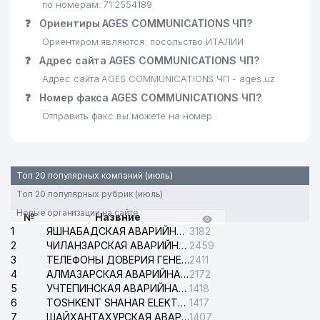
по номерам: 71 2554189
❓
Ориентиры AGES COMMUNICATIONS ЧП?
Ориентиром являются: посольство ИТАЛИИ
❓
Адрес сайта AGES COMMUNICATIONS ЧП?
Адрес сайта AGES COMMUNICATIONS ЧП - ages.uz
❓
Номер факса AGES COMMUNICATIONS ЧП?
Отправить факс вы можете на номер .
Топ 20 популярных компаний (июль)
Топ 20 популярных рубрик (июль)
Новые организации на сайте
№
Назвние
1
ЯШНАБАДСКАЯ АВАРИЙНАЯ СЛУЖБА ЭЛЕКТРОСЕТИ
3182
2
ЧИЛАНЗАРСКАЯ АВАРИЙНАЯ СЛУЖБА ЭЛЕКТРОСЕТИ
2459
3
ТЕЛЕФОНЫ ДОВЕРИЯ ГЕНЕРАЛЬНОЙ ПРОКУРАТУРЫ РЕСПУБЛИКИ УЗБЕКИСТАН
2411
4
АЛМАЗАРСКАЯ АВАРИЙНАЯ СЛУЖБА ЭЛЕКТРОСЕТИ
2172
5
УЧТЕПИНСКАЯ АВАРИЙНАЯ СЛУЖБА ЭЛЕКТРОСЕТИ
1418
6
TOSHKENT SHAHAR ELEKTR TARMOQLARI KORXONASI АО
1417
7
ШАЙХАНТАХУРСКАЯ АВАРИЙНАЯ СЛУЖБА ЭЛЕКТРОСЕТИ
1407