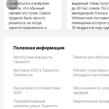
загибаться и я вовремя
выданный товар полу
поняла, что обычный
до 40 тыс сомов. По 
офлайн это тупик. Самое
менеджеров Озона в
трудное было просто
Узбекистане поставил
решиться, но когда
помещении которое у
зарегистрировалась и
30 квадратов еще од
отправила первые заказы,
прилавок под второй
весь страх сразу ушел.
бизнес. Так можно и э
Площадка полностью берет
раза увеличивает выр
на себя доставку до
Второй бизнес у нас 
Полезная информация
клиентов и для одежды тут
для телефонов, стекл
хранение бесплатное
мышки и вообще все 
Автобусные маршруты
Памятка для абитур
первый год, хорошая
Ташкента
людям часто надо
экономия. Раньше боялась
Камат 31.07.2026 17:50:
Выставки-2022 в Ташкенте,
Рейтинг стран мира 
рекламы, а теперь вижу
Узбекистан
площади и населени
результаты. В последнее
время из России очень
много заказывают, а
Курсы валют в Узбекистане
Обозначения по уход
вначале только по
2020
одеждой
Узбекистану брали, но
вяло. Удалось
Переименованные
Национальные празд
раскрутиться, дальше
названия улиц в Ташкенте