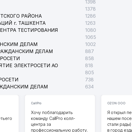
1398
1378
ТСКОГО РАЙОНА
1286
ЦИЙ г. ТАШКЕНТА
1263
ЦЕНТРА ТЕСТИРОВАНИЯ
1080
1065
АНСКИМ ДЕЛАМ
1002
РАЖДАНСКИМ ДЕЛАМ
887
ТРОСЕТИ
858
ЯТИЕ ЭЛЕКТРОСЕТИ АО
818
805
РОСЕТИ
738
АЖДАНСКИМ ДЕЛАМ
634
CallPro
OZON ООО
Хочу поблагодарить
Я открыл пе
етьего
команду CallPro колл-
нашем посе
центра за
стали рады)
профессиональную работу.
в город езд