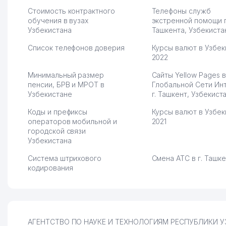
развиваюсь потихоньку😊
Стоимость контрактного
Телефоны служб
Hamida 03.08.2026 12:45:39
обучения в вузах
экстренной помощи 
Узбекистана
Ташкента, Узбекиста
Список телефонов доверия
Курсы валют в Узбек
2022
Минимальный размер
Сайты Yellow Pages в
пенсии, БРВ и МРОТ в
Глобальной Сети Ин
Узбекистане
г. Ташкент, Узбекист
Коды и префиксы
Курсы валют в Узбек
операторов мобильной и
2021
городской связи
Узбекистана
Система штрихового
Смена АТС в г. Ташк
кодирования
АГЕНТСТВО ПО НАУКЕ И ТЕХНОЛОГИЯМ РЕСПУБЛИКИ УЗБЕ