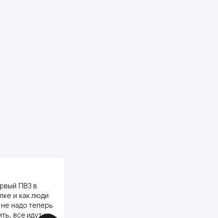
PALMA TEXTILE
рвый ПВЗ в
Yellowpages juda tez, aniq,
лке и как люди
qulay va sifatlik ishlaydi.
 не надо теперь
respect
ить, все идут ко