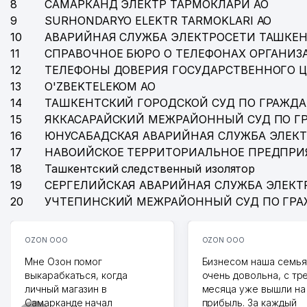
8
САМАРКАНД ЭЛЕКТР ТАРМОКЛАРИ АО
9
SURHONDARYO ELEKTR TARMOKLARI АО
10
АВАРИЙНАЯ СЛУЖБА ЭЛЕКТРОСЕТИ ТАШКЕН
11
СПРАВОЧНОЕ БЮРО О ТЕЛЕФОНАХ ОРГАНИЗА
12
ТЕЛЕФОНЫ ДОВЕРИЯ ГОСУДАРСТВЕННОГО 
13
O'ZBEKTELEKOM АО
14
ТАШКЕНТСКИЙ ГОРОДСКОЙ СУД ПО ГРАЖД
15
ЯККАСАРАЙСКИЙ МЕЖРАЙОННЫЙ СУД ПО Г
16
ЮНУСАБАДСКАЯ АВАРИЙНАЯ СЛУЖБА ЭЛЕК
17
НАВОИЙСКОЕ ТЕРРИТОРИАЛЬНОЕ ПРЕДПРИ
18
Ташкентский следственный изолятор
19
СЕРГЕЛИЙСКАЯ АВАРИЙНАЯ СЛУЖБА ЭЛЕКТ
20
УЧТЕПИНСКИЙ МЕЖРАЙОННЫЙ СУД ПО ГР
OZON ООО
OZON ООО
Мне Озон помог
Бизнесом наша семья
выкарабкаться, когда
очень довольна, с тр
личный магазин в
месяца уже вышли на
Самарканде начал
прибыль. За каждый