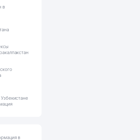
н в
тана
ексы
ракалпакстан
ского
а
 Узбекистане
мация
ормация в