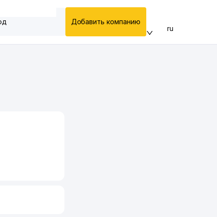
од
Добавить компанию
ru