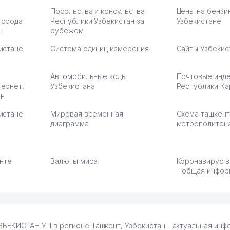
Посольства и консульства
Цены на бензи
города
Республики Узбекистан за
Узбекистане
н
рубежом
истане
Система единиц измерения
Сайты Узбекис
Автомобильные коды
Почтовые инд
тернет,
Узбекистана
Республики Ка
ан
истане
Мировая временная
Схема ташкент
диаграмма
метрополитен
енте
Валюты мира
Коронавирус в
– общая инфор
КИСТАН УП в регионе Ташкент, Узбекистан - актуальная инф