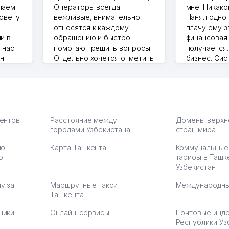
чаем
Операторы всегда
мне. Никако
совету
вежливые, внимательно
Нанял одног
относятся к каждому
плачу ему з
и в
обращению и быстро
финансовая
 нас
помогают решить вопросы.
получается
ин
Отдельно хочется отметить
бизнес. Си
грамотную речь,
сама делает
то в 2
ответственность и
Другой кон
учку.
оперативность. Благодаря
поселке вря
чехлы
их работе значительно
потому что 
а,
улучшилось качество
Озона для У
что
обслуживания клиентов.
тут у нас у
иентов
Расстояние между
Домены верхн
городами Узбекистана
Рекомендую этот колл-
стран мира
Выгодное д
36
центр как надежного
спокойное.
по
Карта Ташкента
Коммунальные
партнера для бизнеса.
Марат 27.07.
ю
тарифы в Ташк
Vip Brand 31.07.2026 11:43:39
Узбекистан
у за
Маршрутные такси
Международны
Ташкента
ники
Онлайн-сервисы
Почтовые инд
Республики Уз