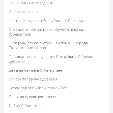
LOYIHALASH, EKSPERTIZA VA
66
788 м
Национальные праздники
BAHOLASH ООО
Онлайн-сервисы
67
VIKTORI GLASS ООО
788 м
Почтовые индексы Республики Узбекистан
68
ТАШМУХАММЕДОВ С. ИндП
788 м
Стоимость контрактного обучения в вузах
Узбекистана
69
ELEMENT FREYM TV-STUDIO ЧП
798 м
Телефоны служб экстренной помощи города
70
TURON PATRIOT ЧП
807 м
Ташкента, Узбекистан
УЗБЕКСКИЙ
Посольства и консульства Республики Узбекистан за
71
ГОСУДАРСТВЕННЫЙ
807 м
рубежом
ДРАМАТИЧЕСКИЙ ТЕАТР
Цены на бензин в Узбекистане
72
PAXTAKOR ЧП
815 м
Список телефонов доверия
VETERAN ОБЪЕДИНЕНИЕ
Курсы валют в Узбекистане 2022
ВОИНОВ-ВЕТЕРАНОВ
73
822 м
(ИНТЕРНАЦИОНАЛИСТОВ)
Система единиц измерения
ТАШКЕНТСКОЙ ОБЛАСТИ
Сайты Узбекистана
ХОКИМИЯТ
74
838 м
ШАЙХАНТАХУРСКОГО РАЙОНА