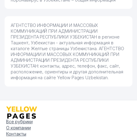
83
ANKA ООО ИИ
933 м
ТУРОН ИНФОРМАЦИОННО-
84
941 м
БИБЛИОТЕЧНЫЙ ЦЕНТР
АГЕНТСТВО ИНФОРМАЦИИ И МАССОВЫХ
КОММУНИКАЦИЙ ПРИ АДМИНИСТРАЦИИ
85
VSYA KANTSELYARIYA ООО
952 м
ПРЕЗИДЕНТА РЕСПУБЛИКИ УЗБЕКИСТАН в регионе
Ташкент, Узбекистан - актуальная информация в
86
KUDRAT STOMADENT ООО
966 м
каталоге Желтые страницы Узбекистана. АГЕНТСТВО
ИНФОРМАЦИИ И МАССОВЫХ КОММУНИКАЦИЙ ПРИ
87
WEB MEDIA GROUP ООО
968 м
АДМИНИСТРАЦИИ ПРЕЗИДЕНТА РЕСПУБЛИКИ
УЗБЕКИСТАН: контакты, адрес, телефон, факс, сайт,
88
AMAL HOLDING ООО
972 м
расположение, ориентиры и другая дополнительная
информация на сайте Yellow Pages Uzbekistan.
89
ЮСУПОВ Э.М. ЧП
973 м
90
JANGGOH NUR ТЧСЖ
973 м
91
SHIRIN SHAXLO ЧП
977 м
ГОСУДАРСТВЕННАЯ
Все рубрики
92
КОНСЕРВАТОРИЯ
981 м
О компании
УЗБЕКИСТАНА (ГКУз)
Контакты