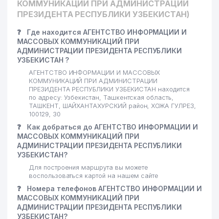
КОММУНИКАЦИЙ ПРИ АДМИНИСТРАЦИИ
ДРАМАТИЧЕСКИЙ ТЕАТР
ПРЕЗИДЕНТА РЕСПУБЛИКИ УЗБЕКИСТАН)
22
MAGDALINA ООО
382 м
❓
Где находится АГЕНТСТВО ИНФОРМАЦИИ И
МАССОВЫХ КОММУНИКАЦИЙ ПРИ
23
INOVA SOLUTION ООО
385 м
АДМИНИСТРАЦИИ ПРЕЗИДЕНТА РЕСПУБЛИКИ
УЗБЕКИСТАН ?
24
STAR INTER SERVIS ООО
389 м
АГЕНТСТВО ИНФОРМАЦИИ И МАССОВЫХ
КОММУНИКАЦИЙ ПРИ АДМИНИСТРАЦИИ
ГОСУДАРСТВЕННЫЙ ТЕАТР
25
398 м
ПРЕЗИДЕНТА РЕСПУБЛИКИ УЗБЕКИСТАН находится
ЮНОГО ЗРИТЕЛЯ
по адресу: Узбекистан, Ташкентская область,
ТАШКЕНТ, ШАЙХАНТАХУРСКИЙ район, ХОЖА ГУЛРЕЗ,
26
МУМИНОВ Ж.Х. ИндП
405 м
100129, 30
❓
Как добраться до АГЕНТСТВО ИНФОРМАЦИИ И
GLOBAL INSURANCE GROUP
27
420 м
МАССОВЫХ КОММУНИКАЦИЙ ПРИ
СО. ООО
АДМИНИСТРАЦИИ ПРЕЗИДЕНТА РЕСПУБЛИКИ
УЗБЕКИСТАН?
28
XAMKOR-KIMYOSERVIS ООО
430 м
Для построения маршрута вы можете
29
воспользоваться картой на нашем сайте
GIDROMAXSUSQURILISH АО
440 м
❓
Номера телефонов АГЕНТСТВО ИНФОРМАЦИИ И
30
BURGAZSTROYSERVIS ООО
454 м
МАССОВЫХ КОММУНИКАЦИЙ ПРИ
АДМИНИСТРАЦИИ ПРЕЗИДЕНТА РЕСПУБЛИКИ
ГОСТИНИЦА РО
УЗБЕКИСТАН?
31
458 м