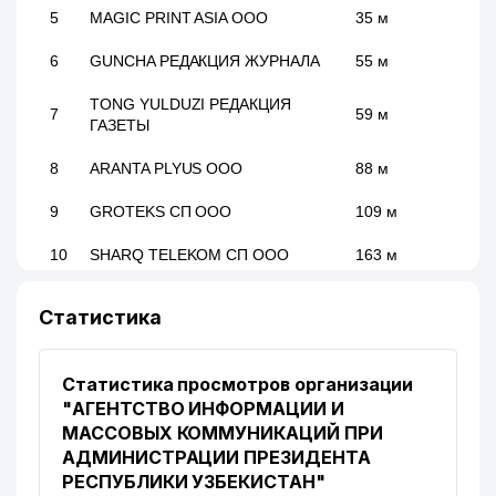
5
MAGIC PRINT ASIA ООО
35 м
6
GUNCHA РЕДАКЦИЯ ЖУРНАЛА
55 м
TONG YULDUZI РЕДАКЦИЯ
7
59 м
ГАЗЕТЫ
8
ARANTA PLYUS ООО
88 м
9
GROTEKS СП ООО
109 м
10
SHARQ TELEKOM СП ООО
163 м
ОТДЕЛ НАРОДНОГО
Статистика
11
ОБРАЗОВАНИЯ
205 м
ШАЙХАНТАХУРСКОГО РАЙОНА
Статистика просмотров организации
UZINFOCOM ЦЕНТР РАЗВИТИЯ
И ВНЕДРЕНИЯ
"АГЕНТСТВО ИНФОРМАЦИИ И
12
КОМПЬЮТЕРНЫХ И
245 м
МАССОВЫХ КОММУНИКАЦИЙ ПРИ
ИНФОРМАЦИОННЫХ
АДМИНИСТРАЦИИ ПРЕЗИДЕНТА
ТЕХНОЛОГИЙ ГУП
РЕСПУБЛИКИ УЗБЕКИСТАН"