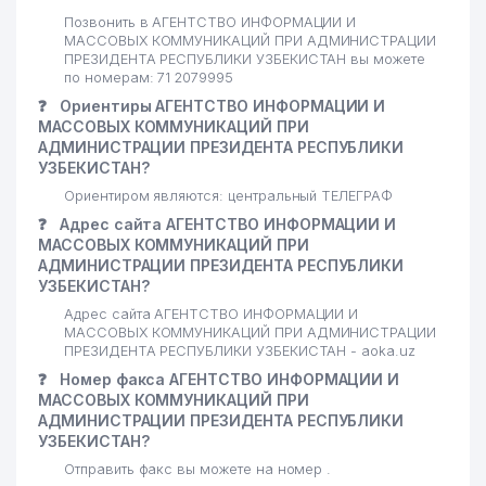
УЗБЕКГОСЦИРК
Позвонить в АГЕНТСТВО ИНФОРМАЦИИ И
МАССОВЫХ КОММУНИКАЦИЙ ПРИ АДМИНИСТРАЦИИ
АГЕНТСТВО ПО
ПРЕЗИДЕНТА РЕСПУБЛИКИ УЗБЕКИСТАН вы можете
РЕГУЛИРОВАНИЮ
по номерам: 71 2079995
32
АЛКОГОЛЬНОГО И ТАБАЧНОГО
480 м
❓
Ориентиры АГЕНТСТВО ИНФОРМАЦИИ И
РЫНКА И РАЗВИТИЮ
МАССОВЫХ КОММУНИКАЦИЙ ПРИ
ВИНОДЕЛИЯ
АДМИНИСТРАЦИИ ПРЕЗИДЕНТА РЕСПУБЛИКИ
УЗБЕКИСТАН?
МИНИСТЕРСТВО
Ориентиром являются: центральный ТЕЛЕГРАФ
33
СТРОИТЕЛЬСТВА РЕСПУБЛИКИ
485 м
УЗБЕКИСТАН
❓
Адрес сайта АГЕНТСТВО ИНФОРМАЦИИ И
МАССОВЫХ КОММУНИКАЦИЙ ПРИ
34
УЗБЕК УГОЛЬ АО
487 м
АДМИНИСТРАЦИИ ПРЕЗИДЕНТА РЕСПУБЛИКИ
УЗБЕКИСТАН?
35
LORICA LTD СП
489 м
Адрес сайта АГЕНТСТВО ИНФОРМАЦИИ И
МАССОВЫХ КОММУНИКАЦИЙ ПРИ АДМИНИСТРАЦИИ
АХМЕДОВ БАХОДИР
ПРЕЗИДЕНТА РЕСПУБЛИКИ УЗБЕКИСТАН - aoka.uz
36
499 м
БИЛЯЛОВИЧ ИндП
❓
Номер факса АГЕНТСТВО ИНФОРМАЦИИ И
МАССОВЫХ КОММУНИКАЦИЙ ПРИ
37
SPECTRUM SCOPE ООО
501 м
АДМИНИСТРАЦИИ ПРЕЗИДЕНТА РЕСПУБЛИКИ
УЗБЕКИСТАН?
38
NILUFAR STYLE ООО
514 м
Отправить факс вы можете на номер .