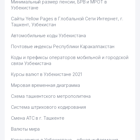
Минимальный размер пенсии, БРВ и МРОТ в
Узбекистане
LOGIX DISTRIBUTION
75
841 м
TECHNOLOGIES ООО
Сайты Yellow Pages в Глобальной Сети Интернет, г.
Ташкент, Узбекистан
76
BUILDING PRINT ООО
860 м
Автомобильные коды Узбекистана
77
HUMO SPORT SAVDO ООО
861 м
Почтовые индексы Республики Каракалпакстан
78
НИИ МИКРОБИОЛОГИИ АН РУз
871 м
Коды и префиксы операторов мобильной и городской
связи Узбекистана
79
FARMAKO ЧП
898 м
Курсы валют в Узбекистане 2021
РЕСПУБЛИКАНСКАЯ
СПЕЦИАЛИЗИРОВАННАЯ
Мировая временная диаграмма
80
907 м
ХУДОЖЕСТВЕННАЯ ШКОЛА им.
Схема ташкентского метрополитена
П. БЕНЬКОВА
Система штрихового кодирования
81
ИРГАШЕВ Б.Б. ИндП
919 м
Смена АТС в г. Ташкенте
LABORATOIRE INNOTECH
82
INTERNATIONAL
923 м
Валюты мира
ПРЕДСТАВИТЕЛЬСТВО
Коронавирус в Узбекистане – общая информация