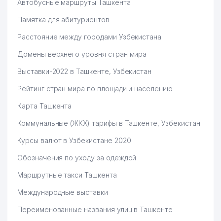
Автобусные маршруты Ташкента
59
GRANT THORNTON ООО
749 м
Памятка для абитуриентов
RESPUBLIKA
60
750 м
Расстояние между городами Узбекистана
TELERADIOMARKAZI ГУП
Домены верхнего уровня стран мира
61
ABN-MB СП ООО
754 м
Выставки-2022 в Ташкенте, Узбекистан
НАЦИОНАЛЬНЫЙ
62
ОЛИМПИЙСКИЙ КОМИТЕТ
763 м
Рейтинг стран мира по площади и населению
УЗБЕКИСТАНА
Карта Ташкента
ГОСУДАРСТВЕННЫЙ МУЗЕЙ
Коммунальные (ЖКХ) тарифы в Ташкенте, Узбекистан
63
ЛИТЕРАТУРЫ им. АЛИШЕРА
776 м
НАВОИ
Курсы валют в Узбекистане 2020
TURKTURIZM СЕМЕЙНОЕ
Обозначения по уходу за одеждой
64
779 м
ПРЕДПРИЯТИЕ
Маршрутные такси Ташкента
КАФОЛАТ АО СТРАХОВАЯ
Международные выставки
65
КОМПАНИЯ ТАШКЕНТСКИЙ
784 м
ГОРОДСКОЙ ФИЛИАЛ ФИЛИАЛ
Переименованные названия улиц в Ташкенте