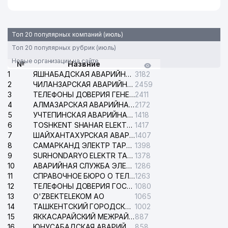
39
KIMYOTRANS ООО
538 м
40
IBRAT COMPANY ООО
557 м
Топ 20 популярных компаний (июль)
МОЛОДЁЖНЫЙ ТЕАТР
41
566 м
Топ 20 популярных рубрик (июль)
УЗБЕКИСТАНА
Новые организации на сайте
№
Назвние
42
KEYF ООО
590 м
1
ЯШНАБАДСКАЯ АВАРИЙНАЯ СЛУЖБА ЭЛЕКТРОСЕТИ
3182
2
ЧИЛАНЗАРСКАЯ АВАРИЙНАЯ СЛУЖБА ЭЛЕКТРОСЕТИ
2459
43
УЗБЕКГОСЦИРК РО
598 м
3
ТЕЛЕФОНЫ ДОВЕРИЯ ГЕНЕРАЛЬНОЙ ПРОКУРАТУРЫ РЕСПУБЛИКИ УЗБЕКИСТАН
2411
4
АЛМАЗАРСКАЯ АВАРИЙНАЯ СЛУЖБА ЭЛЕКТРОСЕТИ
2172
44
DILDORA STYLE ООО
608 м
5
УЧТЕПИНСКАЯ АВАРИЙНАЯ СЛУЖБА ЭЛЕКТРОСЕТИ
1418
6
TOSHKENT SHAHAR ELEKTR TARMOQLARI KORXONASI АО
1417
АКАДЕМИЧЕСКИЙ ЛИЦЕЙ
7
ШАЙХАНТАХУРСКАЯ АВАРИЙНАЯ СЛУЖБА ЭЛЕКТРОСЕТИ
1407
МЕЖДУНАРОДНОЙ
8
САМАРКАНД ЭЛЕКТР ТАРМОКЛАРИ АО
1398
45
618 м
ИСЛАМСКОЙ АКАДЕМИИ
9
SURHONDARYO ELEKTR TARMOKLARI АО
1378
УЗБЕКИСТАНА
10
АВАРИЙНАЯ СЛУЖБА ЭЛЕКТРОСЕТИ ТАШКЕНТСКОГО РАЙОНА
1286
11
СПРАВОЧНОЕ БЮРО О ТЕЛЕФОНАХ ОРГАНИЗАЦИЙ г. ТАШКЕНТА
1263
46
GULSHAN STOM ЧП
636 м
12
ТЕЛЕФОНЫ ДОВЕРИЯ ГОСУДАРСТВЕННОГО ЦЕНТРА ТЕСТИРОВАНИЯ
1080
13
O'ZBEKTELEKOM АО
1065
47
TASHPULATOV D.R. ЧП
639 м
14
ТАШКЕНТСКИЙ ГОРОДСКОЙ СУД ПО ГРАЖДАНСКИМ ДЕЛАМ
1002
15
ЯККАСАРАЙСКИЙ МЕЖРАЙОННЫЙ СУД ПО ГРАЖДАНСКИМ ДЕЛАМ
887
48
ХУДОЙБЕРДЫЕВ И.Т. ИндП
639 м
16
ЮНУСАБАДСКАЯ АВАРИЙНАЯ СЛУЖБА ЭЛЕКТРОСЕТИ
858