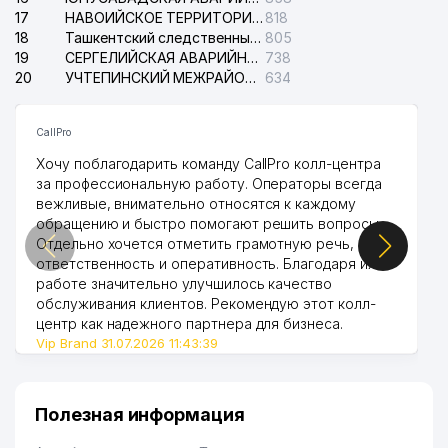
17
НАВОИЙСКОЕ ТЕРРИТОРИАЛЬНОЕ ПРЕДПРИЯТИЕ ЭЛЕКТРОСЕТИ АО
818
49
YASIN COLLECTION ООО
659 м
18
Ташкентский следственный изолятор
805
19
СЕРГЕЛИЙСКАЯ АВАРИЙНАЯ СЛУЖБА ЭЛЕКТРОСЕТИ
738
50
EUROSTYLE OPTICAL ООО
662 м
20
УЧТЕПИНСКИЙ МЕЖРАЙОННЫЙ СУД ПО ГРАЖДАНСКИМ ДЕЛАМ
634
51
МИРСАЛИХОВ Т.С. ИндП
663 м
CallPro
52
EL JANNAT MANZURAXON ЧП
684 м
Хочу поблагодарить команду CallPro колл-центра
ЦЕНТР ИНФОРМАЦИОННОГО
за профессиональную работу. Операторы всегда
ОБЕСПЕЧЕНИЯ
вежливые, внимательно относятся к каждому
53
700 м
ГРАДОСТРОИТЕЛЬНОЙ
обращению и быстро помогают решить вопросы.
ДЕЯТЕЛЬНОСТИ
Отдельно хочется отметить грамотную речь,
ответственность и оперативность. Благодаря их
54
UMRAH ООО
724 м
работе значительно улучшилось качество
обслуживания клиентов. Рекомендую этот колл-
55
TOSHKENT ТЕЛЕКАНАЛ
724 м
центр как надежного партнера для бизнеса.
Vip Brand 31.07.2026 11:43:39
56
DAVR BANK ЧАКБ
734 м
57
EURO TASHINVEST ООО
737 м
Полезная информация
58
AVTOKOMPLEKT GROUP ООО
742 м