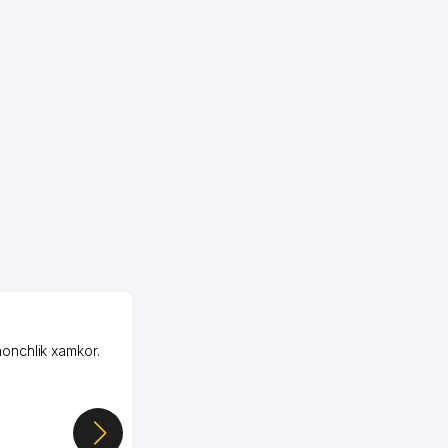
OZON ООО
honchlik xamkor.
Зашел на Озон в
Узбекистане почти
случайно, когда коллега
показал свой кабинет и
цифры, так что я буквально