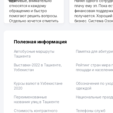
вежливые, внимательно
Нанял одного сотрудн
относятся к каждому
плачу ему зп. Пока ес
обращению и быстро
финансовая поддержк
помогают решить вопросы.
получается. Хороший
Отдельно хочется отметить
бизнес. Система Озо
грамотную речь,
сама делает отчеты.
ответственность и
Другой конкурент в 
оперативность. Благодаря
поселке вряд ли откр
их работе значительно
потому что видно на 
Полезная информация
улучшилось качество
Озона для Узбекистан
обслуживания клиентов.
тут у нас уже есть ПВ
Автобусные маршруты
Памятка для абитур
Рекомендую этот колл-
Ташкента
Выгодное дело и
центр как надежного
спокойное.
Выставки-2022 в Ташкенте,
Рейтинг стран мира 
партнера для бизнеса.
Марат 27.07.2026 08:00
Узбекистан
площади и населени
Vip Brand 31.07.2026 11:43:39
Курсы валют в Узбекистане
Обозначения по уход
2020
одеждой
Переименованные
Национальные празд
названия улиц в Ташкенте
Стоимость контрактного
Телефоны служб