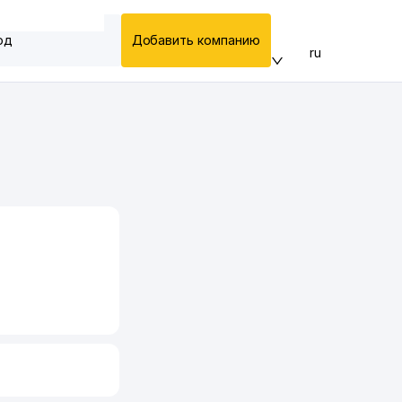
од
Добавить компанию
ru