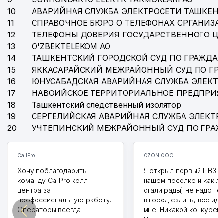
10
АВАРИЙНАЯ СЛУЖБА ЭЛЕКТРОСЕТИ ТАШКЕН
11
СПРАВОЧНОЕ БЮРО О ТЕЛЕФОНАХ ОРГАНИЗА
12
ТЕЛЕФОНЫ ДОВЕРИЯ ГОСУДАРСТВЕННОГО 
13
O'ZBEKTELEKOM АО
14
ТАШКЕНТСКИЙ ГОРОДСКОЙ СУД ПО ГРАЖД
15
ЯККАСАРАЙСКИЙ МЕЖРАЙОННЫЙ СУД ПО Г
16
ЮНУСАБАДСКАЯ АВАРИЙНАЯ СЛУЖБА ЭЛЕК
17
НАВОИЙСКОЕ ТЕРРИТОРИАЛЬНОЕ ПРЕДПРИ
18
Ташкентский следственный изолятор
19
СЕРГЕЛИЙСКАЯ АВАРИЙНАЯ СЛУЖБА ЭЛЕКТ
20
УЧТЕПИНСКИЙ МЕЖРАЙОННЫЙ СУД ПО ГР
CallPro
OZON ООО
Хочу поблагодарить
Я открыл первый ПВЗ 
команду CallPro колл-
нашем поселке и как
центра за
стали рады) не надо 
профессиональную работу.
в город ездить, все и
Операторы всегда
мне. Никакой конкуре