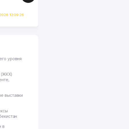
сразу загорелся этой
идеей. Регистрация заняла
всего вечер, а договор там
2026 12:09:26
вполне понятный и нет этих
всяких замудреных
юридических
формулировок. Первое
время сильно тупил с
продвижением, но в итоге
разобрался. Озон как раз
получает свои 50 кликов на
его уровня
обучение и цена потом
держится ровно около
 (ЖКХ)
ставки. Работать на
енте,
площадке нравится, здесь
рынок сбыта шире и заказы
идут стабильно.
е выставки
Урад 21.07.2026 08:47:51
ексы
бекистан
н в