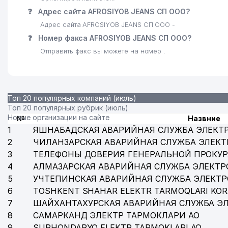
❓
Адрес сайта AFROSIYOB JEANS СП ООО?
Адрес сайта AFROSIYOB JEANS СП ООО -
❓
Номер факса AFROSIYOB JEANS СП ООО?
Отправить факс вы можете на номер .
Топ 20 популярных компаний (июль)
Топ 20 популярных рубрик (июль)
Новые организации на сайте
№
Назвние
1
ЯШНАБАДСКАЯ АВАРИЙНАЯ СЛУЖБА ЭЛЕКТ
2
ЧИЛАНЗАРСКАЯ АВАРИЙНАЯ СЛУЖБА ЭЛЕКТ
3
ТЕЛЕФОНЫ ДОВЕРИЯ ГЕНЕРАЛЬНОЙ ПРОКУР
4
АЛМАЗАРСКАЯ АВАРИЙНАЯ СЛУЖБА ЭЛЕКТР
5
УЧТЕПИНСКАЯ АВАРИЙНАЯ СЛУЖБА ЭЛЕКТ
6
TOSHKENT SHAHAR ELEKTR TARMOQLARI KOR
7
ШАЙХАНТАХУРСКАЯ АВАРИЙНАЯ СЛУЖБА Э
8
САМАРКАНД ЭЛЕКТР ТАРМОКЛАРИ АО
9
SURHONDARYO ELEKTR TARMOKLARI АО