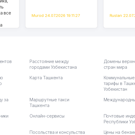
ика,
ть
а все
Murod 24.07.2026 19:11:27
Ruslan 22.07.
на
моем
оется,
карте
а что
З.
иентов
Расстояние между
Домены верхн
городами Узбекистана
стран мира
по
Карта Ташкента
Коммунальные
:37
ю
тарифы в Ташк
Узбекистан
у за
Маршрутные такси
Международны
Ташкента
ники
Онлайн-сервисы
Почтовые инд
Республики Уз
Посольства и консульства
Цены на бензи