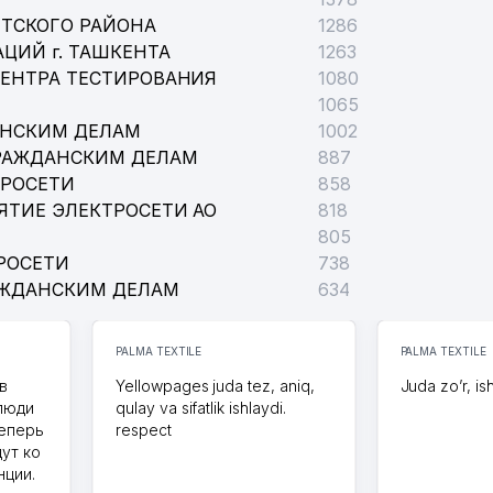
ТСКОГО РАЙОНА
1286
ЦИЙ г. ТАШКЕНТА
1263
ЦЕНТРА ТЕСТИРОВАНИЯ
1080
1065
АНСКИМ ДЕЛАМ
1002
РАЖДАНСКИМ ДЕЛАМ
887
ТРОСЕТИ
858
ЯТИЕ ЭЛЕКТРОСЕТИ АО
818
805
РОСЕТИ
738
АЖДАНСКИМ ДЕЛАМ
634
PALMA TEXTILE
PALMA TEXTILE
в
Yellowpages juda tez, aniq,
Juda zo’r, is
 люди
qulay va sifatlik ishlaydi.
теперь
respect
дут ко
нции.