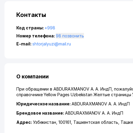
Контакты
Код страны:
+998
Номер телефона:
98 позвонить
E-mail:
shtorjalyuzi@mail.ru
О компании
При обращении в ABDURAXMANOV A. A. ИндП, пожалуйст
справочнике Yellow Pages Uzbekistan Желтые страницы 
Юридическое название:
ABDURAXMANOV A. A. ИндП
Брендовое название:
ABDURAXMANOV A. A. ИндП
Адрес:
Узбекистан, 100161,
Ташкентская область
,
Ташке