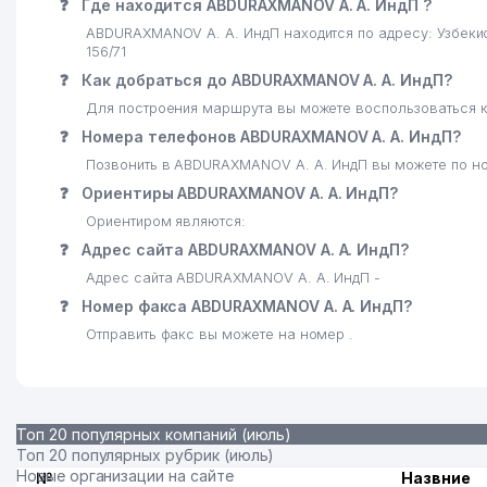
❓
Где находится ABDURAXMANOV A. A. ИндП ?
ABDURAXMANOV A. A. ИндП находится по адресу: Узбеки
156/71
❓
Как добраться до ABDURAXMANOV A. A. ИндП?
Для построения маршрута вы можете воспользоваться к
❓
Номера телефонов ABDURAXMANOV A. A. ИндП?
Позвонить в ABDURAXMANOV A. A. ИндП вы можете по н
❓
Ориентиры ABDURAXMANOV A. A. ИндП?
Ориентиром являются:
❓
Адрес сайта ABDURAXMANOV A. A. ИндП?
Адрес сайта ABDURAXMANOV A. A. ИндП -
❓
Номер факса ABDURAXMANOV A. A. ИндП?
Отправить факс вы можете на номер .
Топ 20 популярных компаний (июль)
Топ 20 популярных рубрик (июль)
Новые организации на сайте
№
Назвние