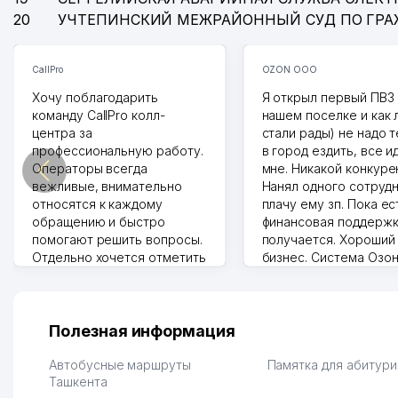
20
УЧТЕПИНСКИЙ МЕЖРАЙОННЫЙ СУД ПО ГР
CallPro
OZON ООО
Хочу поблагодарить
Я открыл первый ПВЗ 
команду CallPro колл-
нашем поселке и как
центра за
стали рады) не надо 
профессиональную работу.
в город ездить, все и
Операторы всегда
мне. Никакой конкуре
вежливые, внимательно
Нанял одного сотрудн
относятся к каждому
плачу ему зп. Пока ес
обращению и быстро
финансовая поддержк
помогают решить вопросы.
получается. Хороший
Отдельно хочется отметить
бизнес. Система Озо
грамотную речь,
сама делает отчеты.
ответственность и
Другой конкурент в 
оперативность. Благодаря
поселке вряд ли откр
их работе значительно
потому что видно на 
Полезная информация
улучшилось качество
Озона для Узбекистан
обслуживания клиентов.
тут у нас уже есть ПВ
Автобусные маршруты
Памятка для абитур
Рекомендую этот колл-
Ташкента
Выгодное дело и