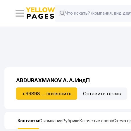
ABDURAXMANOV A. A. ИндП
+99898 ... позвонить
Оставить отзыв
Контакты
О компании
Рубрики
Ключевые слова
Схема п