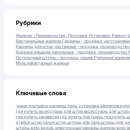
Рубрики
Жалюзи - Производство, Продажа, Установка, Ремонт
,
Вертикальные жалюзи
,
Гардины - продажа, изготовлени
Карнизы для штор настенные - продажа, производство
Кованые вешалки напольные - продажа, производство
,
Потолочные шторы - продажа, пошив
,
Рулонные жалюз
Мультифактурные жалюзи
Ключевые слова
ткани
,
портьеры
,
карнизы
,
тюль
,
установка карнизов
,
руло
где купить аксессуары для штор
,
аксессуары для штор
,
где купить занавески
,
где купить портьеры
,
где купить 
ателье штор
,
салон штор
,
шторы для зала
,
шторы для де
шторы всех видов
,
электронные карнизы
,
жалюзи всех 