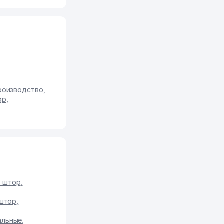
производство
,
ор
,
 штор
,
 штор
,
альные
,