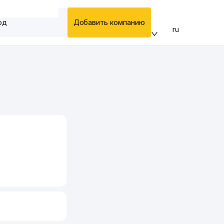
од
Добавить компанию
ru