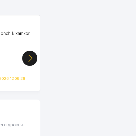
OZON ООО
honchlik xamkor.
Зашел на Озон в
Узбекистане почти
случайно, когда коллега
показал свой кабинет и
цифры, так что я буквально
сразу загорелся этой
идеей. Регистрация заняла
всего вечер, а договор там
2026 12:09:26
вполне понятный и нет этих
всяких замудреных
юридических
формулировок. Первое
время сильно тупил с
продвижением, но в итоге
разобрался. Озон как раз
получает свои 50 кликов на
его уровня
обучение и цена потом