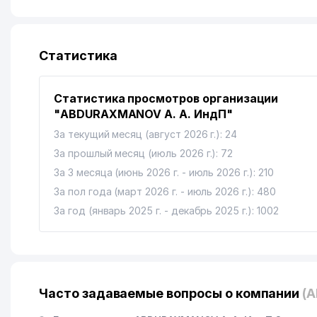
Статистика
Статистика просмотров организации
"ABDURAXMANOV A. A. ИндП"
За текущий месяц (август 2026 г.): 24
За прошлый месяц (июль 2026 г.): 72
За 3 месяца (июнь 2026 г. - июль 2026 г.): 210
За пол года (март 2026 г. - июль 2026 г.): 480
За год (январь 2025 г. - декабрь 2025 г.): 1002
Часто задаваемые вопросы о компании
(