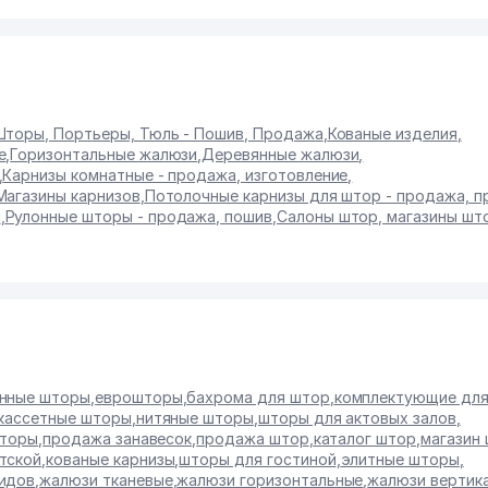
Шторы, Портьеры, Тюль - Пошив, Продажа
,
Кованые изделия
,
е
,
Горизонтальные жалюзи
,
Деревянные жалюзи
,
,
Карнизы комнатные - продажа, изготовление
,
Магазины карнизов
,
Потолочные карнизы для штор - продажа, 
и
,
Рулонные шторы - продажа, пошив
,
Салоны штор, магазины шт
нные шторы
,
еврошторы
,
бахрома для штор
,
комплектующие для
кассетные шторы
,
нитяные шторы
,
шторы для актовых залов
,
шторы
,
продажа занавесок
,
продажа штор
,
каталог штор
,
магазин
тской
,
кованые карнизы
,
шторы для гостиной
,
элитные шторы
,
видов
,
жалюзи тканевые
,
жалюзи горизонтальные
,
жалюзи вертик