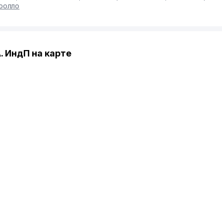
ролло
 ИндП на карте