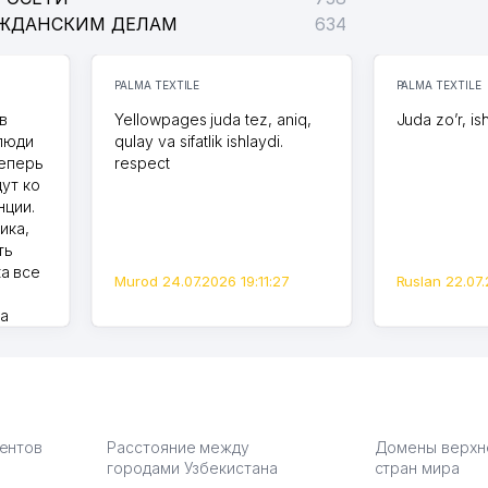
АЖДАНСКИМ ДЕЛАМ
634
PALMA TEXTILE
PALMA TEXTILE
в
Yellowpages juda tez, aniq,
Juda zo’r, is
 люди
qulay va sifatlik ishlaydi.
теперь
respect
дут ко
нции.
ика,
ть
а все
Murod 24.07.2026 19:11:27
Ruslan 22.07.
на
моем
оется,
карте
а что
З.
иентов
Расстояние между
Домены верхн
городами Узбекистана
стран мира