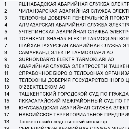
1
ЯШНАБАДСКАЯ АВАРИЙНАЯ СЛУЖБА ЭЛЕКТ
2
ЧИЛАНЗАРСКАЯ АВАРИЙНАЯ СЛУЖБА ЭЛЕКТ
3
ТЕЛЕФОНЫ ДОВЕРИЯ ГЕНЕРАЛЬНОЙ ПРОКУР
4
АЛМАЗАРСКАЯ АВАРИЙНАЯ СЛУЖБА ЭЛЕКТР
5
УЧТЕПИНСКАЯ АВАРИЙНАЯ СЛУЖБА ЭЛЕКТ
6
TOSHKENT SHAHAR ELEKTR TARMOQLARI KOR
7
ШАЙХАНТАХУРСКАЯ АВАРИЙНАЯ СЛУЖБА Э
8
САМАРКАНД ЭЛЕКТР ТАРМОКЛАРИ АО
9
SURHONDARYO ELEKTR TARMOKLARI АО
10
АВАРИЙНАЯ СЛУЖБА ЭЛЕКТРОСЕТИ ТАШКЕН
11
СПРАВОЧНОЕ БЮРО О ТЕЛЕФОНАХ ОРГАНИЗА
12
ТЕЛЕФОНЫ ДОВЕРИЯ ГОСУДАРСТВЕННОГО 
13
O'ZBEKTELEKOM АО
14
ТАШКЕНТСКИЙ ГОРОДСКОЙ СУД ПО ГРАЖД
15
ЯККАСАРАЙСКИЙ МЕЖРАЙОННЫЙ СУД ПО Г
16
ЮНУСАБАДСКАЯ АВАРИЙНАЯ СЛУЖБА ЭЛЕК
17
НАВОИЙСКОЕ ТЕРРИТОРИАЛЬНОЕ ПРЕДПРИ
18
Ташкентский следственный изолятор
19
СЕРГЕЛИЙСКАЯ АВАРИЙНАЯ СЛУЖБА ЭЛЕКТ