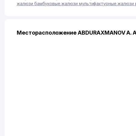
жалюзи бамбуковые
,
жалюзи мультифактурные
,
жалюзи 
Месторасположение ABDURAXMANOV A. A.