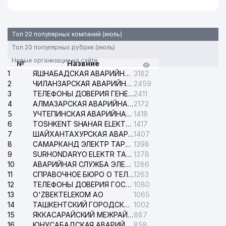
Топ 20 популярных компаний (июль)
Топ 20 популярных рубрик (июль)
Новые организации на сайте
№
Назвние
1
ЯШНАБАДСКАЯ АВАРИЙНАЯ СЛУЖБА ЭЛЕКТРОСЕТИ
3182
2
ЧИЛАНЗАРСКАЯ АВАРИЙНАЯ СЛУЖБА ЭЛЕКТРОСЕТИ
2459
3
ТЕЛЕФОНЫ ДОВЕРИЯ ГЕНЕРАЛЬНОЙ ПРОКУРАТУРЫ РЕСПУБЛИКИ УЗБЕКИСТАН
2411
4
АЛМАЗАРСКАЯ АВАРИЙНАЯ СЛУЖБА ЭЛЕКТРОСЕТИ
2172
5
УЧТЕПИНСКАЯ АВАРИЙНАЯ СЛУЖБА ЭЛЕКТРОСЕТИ
1418
6
TOSHKENT SHAHAR ELEKTR TARMOQLARI KORXONASI АО
1417
7
ШАЙХАНТАХУРСКАЯ АВАРИЙНАЯ СЛУЖБА ЭЛЕКТРОСЕТИ
1407
8
САМАРКАНД ЭЛЕКТР ТАРМОКЛАРИ АО
1398
9
SURHONDARYO ELEKTR TARMOKLARI АО
1378
10
АВАРИЙНАЯ СЛУЖБА ЭЛЕКТРОСЕТИ ТАШКЕНТСКОГО РАЙОНА
1286
11
СПРАВОЧНОЕ БЮРО О ТЕЛЕФОНАХ ОРГАНИЗАЦИЙ г. ТАШКЕНТА
1263
12
ТЕЛЕФОНЫ ДОВЕРИЯ ГОСУДАРСТВЕННОГО ЦЕНТРА ТЕСТИРОВАНИЯ
1080
13
O'ZBEKTELEKOM АО
1065
14
ТАШКЕНТСКИЙ ГОРОДСКОЙ СУД ПО ГРАЖДАНСКИМ ДЕЛАМ
1002
15
ЯККАСАРАЙСКИЙ МЕЖРАЙОННЫЙ СУД ПО ГРАЖДАНСКИМ ДЕЛАМ
887
16
ЮНУСАБАДСКАЯ АВАРИЙНАЯ СЛУЖБА ЭЛЕКТРОСЕТИ
858