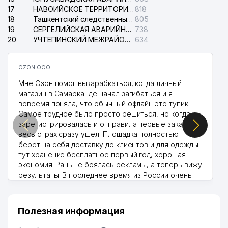
17
НАВОИЙСКОЕ ТЕРРИТОРИАЛЬНОЕ ПРЕДПРИЯТИЕ ЭЛЕКТРОСЕТИ АО
818
18
Ташкентский следственный изолятор
805
19
СЕРГЕЛИЙСКАЯ АВАРИЙНАЯ СЛУЖБА ЭЛЕКТРОСЕТИ
738
20
УЧТЕПИНСКИЙ МЕЖРАЙОННЫЙ СУД ПО ГРАЖДАНСКИМ ДЕЛАМ
634
OZON ООО
Мне Озон помог выкарабкаться, когда личный
магазин в Самарканде начал загибаться и я
вовремя поняла, что обычный офлайн это тупик.
Самое трудное было просто решиться, но когда
зарегистрировалась и отправила первые заказы,
весь страх сразу ушел. Площадка полностью
берет на себя доставку до клиентов и для одежды
тут хранение бесплатное первый год, хорошая
экономия. Раньше боялась рекламы, а теперь вижу
результаты. В последнее время из России очень
много заказывают, а вначале только по
Узбекистану брали, но вяло. Удалось раскрутиться,
дальше развиваюсь потихоньку😊
Полезная информация
Hamida 03.08.2026 12:45:39