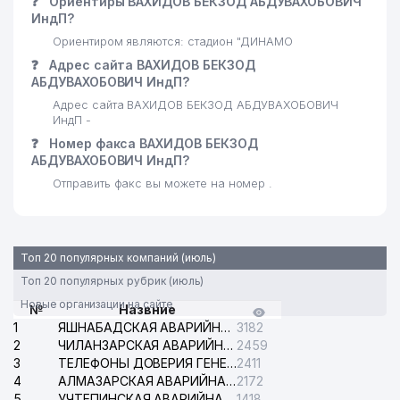
❓
Ориентиры ВАХИДОВ БЕКЗОД АБДУВАХОБОВИЧ
ИндП?
Ориентиром являются: стадион "ДИНАМО
❓
Адрес сайта ВАХИДОВ БЕКЗОД
АБДУВАХОБОВИЧ ИндП?
Адрес сайта ВАХИДОВ БЕКЗОД АБДУВАХОБОВИЧ
ИндП -
❓
Номер факса ВАХИДОВ БЕКЗОД
АБДУВАХОБОВИЧ ИндП?
Отправить факс вы можете на номер .
Топ 20 популярных компаний (июль)
Топ 20 популярных рубрик (июль)
Новые организации на сайте
№
Назвние
1
ЯШНАБАДСКАЯ АВАРИЙНАЯ СЛУЖБА ЭЛЕКТРОСЕТИ
3182
2
ЧИЛАНЗАРСКАЯ АВАРИЙНАЯ СЛУЖБА ЭЛЕКТРОСЕТИ
2459
3
ТЕЛЕФОНЫ ДОВЕРИЯ ГЕНЕРАЛЬНОЙ ПРОКУРАТУРЫ РЕСПУБЛИКИ УЗБЕКИСТАН
2411
4
АЛМАЗАРСКАЯ АВАРИЙНАЯ СЛУЖБА ЭЛЕКТРОСЕТИ
2172
5
УЧТЕПИНСКАЯ АВАРИЙНАЯ СЛУЖБА ЭЛЕКТРОСЕТИ
1418