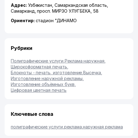
Адрес:
Узбекистан,
Самаркандская область
,
Самарканд
,
просп. МИРЗО УЛУГБЕКА
, 58
Ориентир:
стадион "ДИНАМО
Рубрики
Полиграфические услуги
,
Реклама наружная
,
Широкоформатная печать
,
Блокноты - печать, изготовление
,
Высечка
,
Изготовление наружной рекламы
,
Изготовление объёмных букв
,
Цифровая цветная печать
Ключевые слова
полиграфические услуги
,
реклама
,
наружная реклама