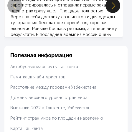
зарегистрировалась и отправила первые заказы,
весь страх сразу ушел. Площадка полностью
берет на себя доставку до клиентов и для одежды
тут хранение бесплатное первый год, хорошая
экономия. Раньше боялась рекламы, а теперь вижу
результаты. В последнее время из России очень
много заказывают, а вначале только по
Узбекистану брали, но вяло. Удалось раскрутиться,
дальше развиваюсь потихоньку😊
Полезная информация
Hamida 03.08.2026 12:45:39
Автобусные маршруты Ташкента
Памятка для абитуриентов
Расстояние между городами Узбекистана
Домены верхнего уровня стран мира
Выставки-2022 в Ташкенте, Узбекистан
Рейтинг стран мира по площади и населению
Карта Ташкента