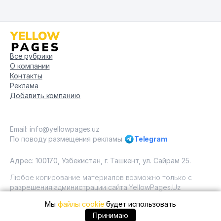
Все рубрики
О компании
Контакты
Реклама
Добавить компанию
Email: info@yellowpages.uz
По поводу размещения рекламы
Telegram
Адрес: 100170, Узбекистан, г. Ташкент, ул. Сайрам 25.
Любое копирование материалов возможно только с
разрешения администрации сайта YellowPages.Uz
Мы
файлы cookie
будет использовать
Copyright © Yellow Pages Uzbekistan, 2009 - 2026 / ООО
"Yellow Pages". Все права защищены All rights reserved.
+99891 ... позвонить
Принимаю