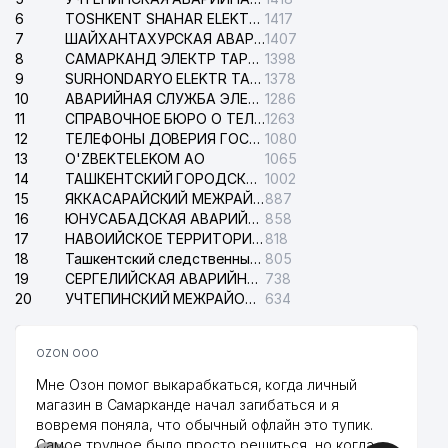
6
TOSHKENT SHAHAR ELEKTR TARMOQLARI KORXONASI АО
1417
7
ШАЙХАНТАХУРСКАЯ АВАРИЙНАЯ СЛУЖБА ЭЛЕКТРОСЕТИ
1407
8
САМАРКАНД ЭЛЕКТР ТАРМОКЛАРИ АО
1398
9
SURHONDARYO ELEKTR TARMOKLARI АО
1378
10
АВАРИЙНАЯ СЛУЖБА ЭЛЕКТРОСЕТИ ТАШКЕНТСКОГО РАЙОНА
1286
11
СПРАВОЧНОЕ БЮРО О ТЕЛЕФОНАХ ОРГАНИЗАЦИЙ г. ТАШКЕНТА
1263
12
ТЕЛЕФОНЫ ДОВЕРИЯ ГОСУДАРСТВЕННОГО ЦЕНТРА ТЕСТИРОВАНИЯ
1080
13
O'ZBEKTELEKOM АО
1065
14
ТАШКЕНТСКИЙ ГОРОДСКОЙ СУД ПО ГРАЖДАНСКИМ ДЕЛАМ
1002
15
ЯККАСАРАЙСКИЙ МЕЖРАЙОННЫЙ СУД ПО ГРАЖДАНСКИМ ДЕЛАМ
887
16
ЮНУСАБАДСКАЯ АВАРИЙНАЯ СЛУЖБА ЭЛЕКТРОСЕТИ
858
17
НАВОИЙСКОЕ ТЕРРИТОРИАЛЬНОЕ ПРЕДПРИЯТИЕ ЭЛЕКТРОСЕТИ АО
818
18
Ташкентский следственный изолятор
805
19
СЕРГЕЛИЙСКАЯ АВАРИЙНАЯ СЛУЖБА ЭЛЕКТРОСЕТИ
738
20
УЧТЕПИНСКИЙ МЕЖРАЙОННЫЙ СУД ПО ГРАЖДАНСКИМ ДЕЛАМ
634
OZON ООО
Мне Озон помог выкарабкаться, когда личный
магазин в Самарканде начал загибаться и я
вовремя поняла, что обычный офлайн это тупик.
Самое трудное было просто решиться, но когда