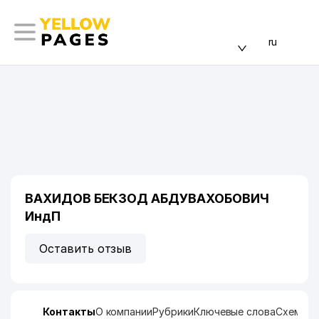
ru
ВАХИДОВ БЕКЗОД АБДУВАХОБОВИЧ
ИндП
Оставить отзыв
Контакты
О компании
Рубрики
Ключевые слова
Схема п