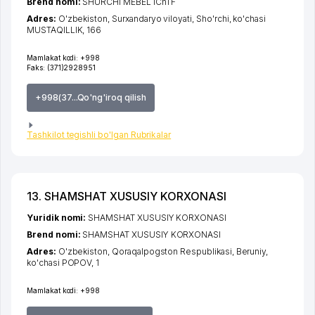
Brend nomi:
SHURCHI MEBEL IChTF
Adres:
O'zbekiston,
Surxandaryo viloyati
,
Sho'rchi
,
ko'chasi
MUSTAQILLIK
, 166
Mamlakat kodi:
+998
Faks:
(371)2928951
+998(37...Qo'ng'iroq qilish
Tashkilot tegishli bo'lgan Rubrikalar
13. SHAMSHAT XUSUSIY KORXONASI
Yuridik nomi:
SHAMSHAT XUSUSIY KORXONASI
Brend nomi:
SHAMSHAT XUSUSIY KORXONASI
Adres:
O'zbekiston,
Qoraqalpogston Respublikasi
,
Beruniy
,
ko'chasi POPOV
, 1
Mamlakat kodi:
+998