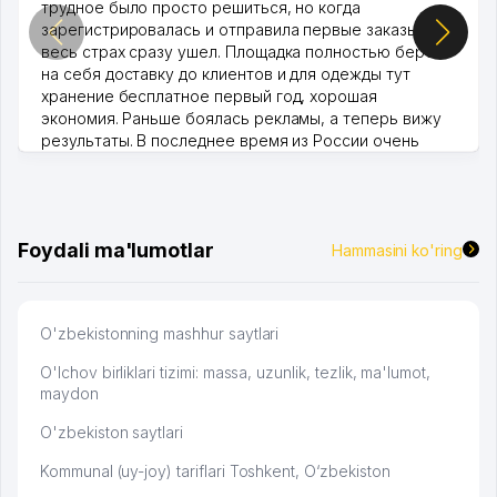
трудное было просто решиться, но когда
зарегистрировалась и отправила первые заказы,
весь страх сразу ушел. Площадка полностью берет
на себя доставку до клиентов и для одежды тут
хранение бесплатное первый год, хорошая
экономия. Раньше боялась рекламы, а теперь вижу
результаты. В последнее время из России очень
много заказывают, а вначале только по Узбекистану
брали, но вяло. Удалось раскрутиться, дальше
развиваюсь потихоньку😊
Hamida 03.08.2026 12:45:39
Foydali ma'lumotlar
Hammasini ko'ring
O'zbekistonning mashhur saytlari
O'lchov birliklari tizimi: massa, uzunlik, tezlik, ma'lumot,
maydon
O'zbekiston saytlari
Kommunal (uy-joy) tariflari Toshkent, O‘zbekiston