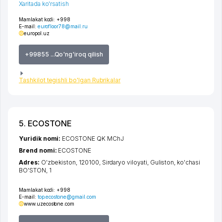
Xaritada ko'rsatish
Mamlakat kodi:
+998
E-mail:
eurofloor78@mail.ru
europol.uz
+99855 ...Qo'ng'iroq qilish
Tashkilot tegishli bo'lgan Rubrikalar
5. ECOSTONE
Yuridik nomi:
ECOSTONE QK MChJ
Brend nomi:
ECOSTONE
Adres:
O'zbekiston, 120100,
Sirdaryo viloyati
,
Guliston
,
ko'chasi
BO'STON
, 1
Mamlakat kodi:
+998
E-mail:
top.ecostone@gmail.com
www.uzecostone.com