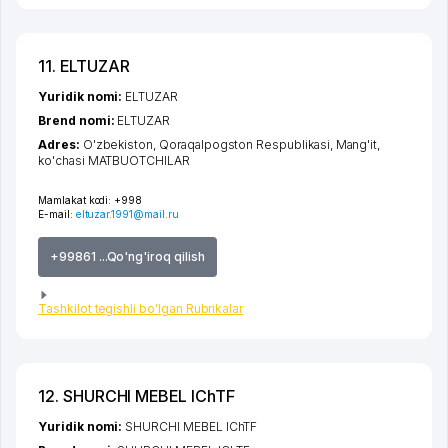
11. ELTUZAR
Yuridik nomi:
ELTUZAR
Brend nomi:
ELTUZAR
Adres:
O'zbekiston,
Qoraqalpogston Respublikasi
,
Mang'it
,
ko'chasi MATBUOTCHILAR
Mamlakat kodi:
+998
E-mail:
eltuzar.1991@mail.ru
+99861 ...Qo'ng'iroq qilish
Tashkilot tegishli bo'lgan Rubrikalar
12. SHURCHI MEBEL IChTF
Yuridik nomi:
SHURCHI MEBEL IChTF