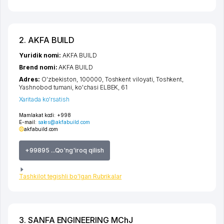
2. AKFA BUILD
Yuridik nomi:
AKFA BUILD
Brend nomi:
AKFA BUILD
Adres:
O'zbekiston, 100000,
Toshkent viloyati
,
Toshkent
,
Yashnobod tumani
,
ko'chasi ELBEK
, 61
Xaritada ko'rsatish
Mamlakat kodi:
+998
E-mail:
sales@akfabuild.com
akfabuild.com
+99895 ...Qo'ng'iroq qilish
Tashkilot tegishli bo'lgan Rubrikalar
3. SANFA ENGINEERING MChJ