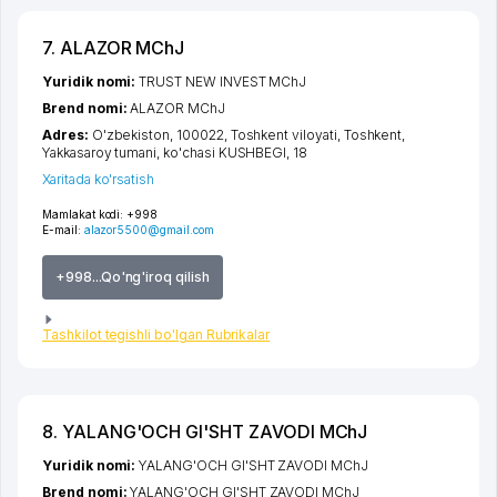
7. ALAZOR MChJ
Yuridik nomi:
TRUST NEW INVEST MChJ
Brend nomi:
ALAZOR MChJ
Adres:
O'zbekiston, 100022,
Toshkent viloyati
,
Toshkent
,
Yakkasaroy tumani
,
ko'chasi KUSHBEGI
, 18
Xaritada ko'rsatish
Mamlakat kodi:
+998
E-mail:
alazor5500@gmail.com
+998...Qo'ng'iroq qilish
Tashkilot tegishli bo'lgan Rubrikalar
8. YALANG'OCH GI'SHT ZAVODI MChJ
Yuridik nomi:
YALANG'OCH GI'SHT ZAVODI MChJ
Brend nomi:
YALANG'OCH GI'SHT ZAVODI MChJ