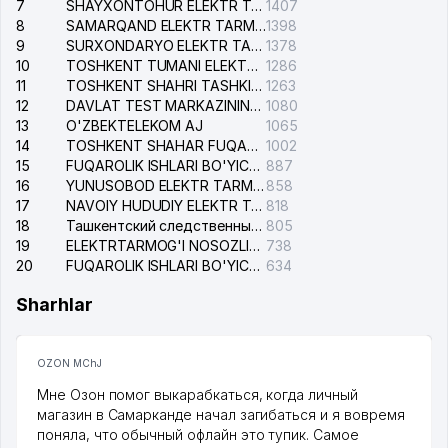
7
SHAYXONTOHUR ELEKTR TARMOG'I NOSOZLIKLARINI TUZATISH XIZMATI
1407
8
SAMARQAND ELEKTR TARMOQLARI AJ
1398
9
SURXONDARYO ELEKTR TARMOQLARI AJ
1378
10
TOSHKENT TUMANI ELEKTR TARMOG'I AVARIYA XIZMATI
1286
11
TOSHKENT SHAHRI TASHKILOT TELEFONLARI HAQIDA MA'LUMOT BYUROSI
1263
12
DAVLAT TEST MARKAZINING ISHONCH TELEFONLARI
1080
13
O'ZBEKTELEKOM AJ
1065
14
TOSHKENT SHAHAR FUQAROLIK ISHLARI BO'YICHA SUDI
1002
15
FUQAROLIK ISHLARI BO'YICHA YAKKASAROY TUMANLARARO SUDI
887
16
YUNUSOBOD ELEKTR TARMOG'I NOSOZLIKLARI XIZMATI
858
17
NAVOIY HUDUDIY ELEKTR TARMOQLARI KORXONASI AJ
818
18
Ташкентский следственный изолятор
805
19
ELEKTRTARMOG'I NOSOZLIKLARINI TO'ZATISH SERGELI XIZMATI
738
20
FUQAROLIK ISHLARI BO'YICHA UCH-TEPA TUMANI SUDI
634
Sharhlar
OZON MChJ
Мне Озон помог выкарабкаться, когда личный
магазин в Самарканде начал загибаться и я вовремя
поняла, что обычный офлайн это тупик. Самое