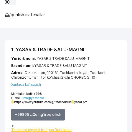
30
/
qurilish materiallar
1. YASAR & TRADE &ALU-MAGNIT
Yuridik nomi:
YASAR & TRADE &ALU-MAGNIT
Brend nomi:
YASAR & TRADE &ALU-MAGNIT
Adres:
O'zbekiston, 100161,
Toshkent viloyati
,
Toshkent
,
Chilonzor tumani
,
tor ko'chasi 2-chi CHORBOG
, 10
Xaritada ko'rsatish
Mamlakat kodi:
+998
E-mail:
info@yasar.pro
https://www.youtube.com/@tradepanels
yasar.pro
+99895 ...Qo'ng'iroq qilish
Tashkilot tegishli bo'lgan Rubrikalar