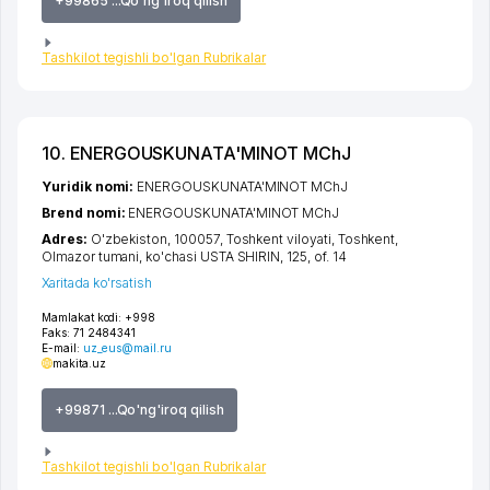
+99865 ...Qo'ng'iroq qilish
Tashkilot tegishli bo'lgan Rubrikalar
10. ENERGOUSKUNATA'MINOT MChJ
Yuridik nomi:
ENERGOUSKUNATA'MINOT MChJ
Brend nomi:
ENERGOUSKUNATA'MINOT MChJ
Adres:
O'zbekiston, 100057,
Toshkent viloyati
,
Toshkent
,
Olmazor tumani
,
ko'chasi USTA SHIRIN
, 125, of. 14
Xaritada ko'rsatish
Mamlakat kodi:
+998
Faks:
71 2484341
E-mail:
uz_eus@mail.ru
makita.uz
+99871 ...Qo'ng'iroq qilish
Tashkilot tegishli bo'lgan Rubrikalar