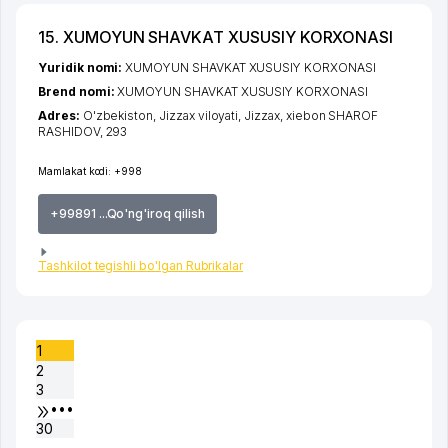
15. XUMOYUN SHAVKAT XUSUSIY KORXONASI
Yuridik nomi:
XUMOYUN SHAVKAT XUSUSIY KORXONASI
Brend nomi:
XUMOYUN SHAVKAT XUSUSIY KORXONASI
Adres:
O'zbekiston,
Jizzax viloyati
,
Jizzax
,
xiеbon SHAROF
RASHIDOV
, 293
Mamlakat kodi:
+998
+99891 ...Qo'ng'iroq qilish
Tashkilot tegishli bo'lgan Rubrikalar
1
2
3
•••
30