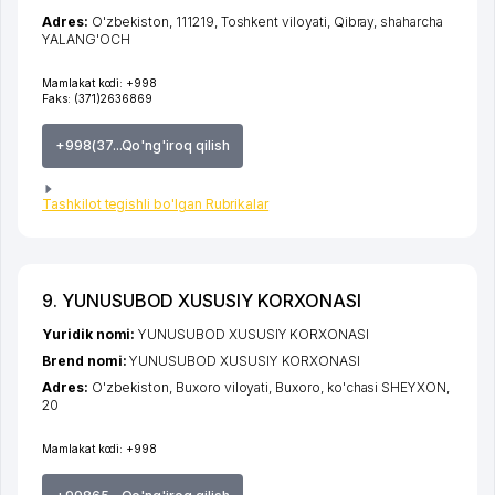
Adres:
O'zbekiston, 111219,
Toshkent viloyati
,
Qibray
,
shaharcha
YALANG'OCH
Mamlakat kodi:
+998
Faks:
(371)2636869
+998(37...Qo'ng'iroq qilish
Tashkilot tegishli bo'lgan Rubrikalar
9. YUNUSUBOD XUSUSIY KORXONASI
Yuridik nomi:
YUNUSUBOD XUSUSIY KORXONASI
Brend nomi:
YUNUSUBOD XUSUSIY KORXONASI
Adres:
O'zbekiston,
Buxoro viloyati
,
Buxoro
,
ko'chasi SHEYXON
,
20
Mamlakat kodi:
+998