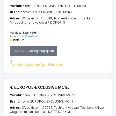
Yuridik nomi:
SANFA ENGINEERING CO LTD MChJ
Brend nomi:
SANFA ENGINEERING MChJ
Adres:
O'zbekiston, 100019,
Toshkent viloyati
,
Toshkent
,
Mirobod tumani
,
ko'chasi FIDOKOR
, 3
Mamlakat kodi:
+998
E-mail:
info@sanfa.uz
sanfa.uz
+99878 ...Qo'ng'iroq qilish
Tashkilot tegishli bo'lgan Rubrikalar
4. EUROPOL-EXCLUSIVE MChJ
Yuridik nomi:
EUROPOL-EXCLUSIVE MChJ
Brend nomi:
EUROPOL-EXCLUSIVE MChJ
Adres:
O'zbekiston, 100052,
Toshkent viloyati
,
Toshkent
,
Mirzo-
Ulug'bek tumani
,
ko'chasi KATTA DARXON
, 14