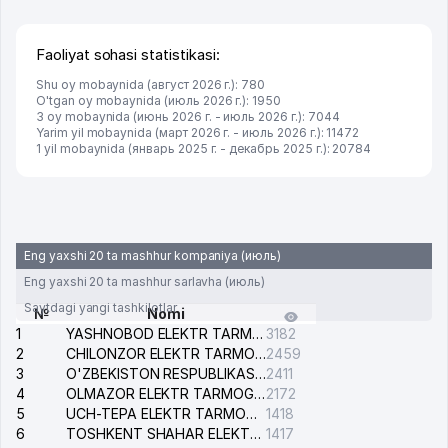
Faoliyat sohasi statistikasi:
Shu oy mobaynida (август 2026 г.): 780
O'tgan oy mobaynida (июль 2026 г.): 1950
3 oy mobaynida (июнь 2026 г. - июль 2026 г.): 7044
Yarim yil mobaynida (март 2026 г. - июль 2026 г.): 11472
1 yil mobaynida (январь 2025 г. - декабрь 2025 г.): 20784
Eng yaxshi 20 ta mashhur kompaniya (июль)
Eng yaxshi 20 ta mashhur sarlavha (июль)
Saytdagi yangi tashkilotlar
№
Nomi
1
YASHNOBOD ELEKTR TARMOG'I NOSOZLIKLARI XIZMATI
3182
2
CHILONZOR ELEKTR TARMOG'I NOSOZLIK XIZMATI
2459
3
O'ZBEKISTON RESPUBLIKASI BOSH PROKURATURASI ISHONCH TELEFONI
2411
4
OLMAZOR ELEKTR TARMOG'I NOSOZLIKLARI XIZMATI
2172
5
UCH-TEPA ELEKTR TARMOG'I NOSOZLIKLARI XIZMATI
1418
6
TOSHKENT SHAHAR ELEKTR TARMOQLARI KORXONASI AJ
1417