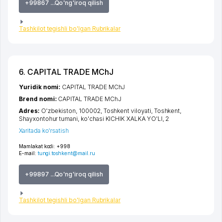
+99867 ...Qo'ng'iroq qilish
Tashkilot tegishli bo'lgan Rubrikalar
6. CAPITAL TRADE MChJ
Yuridik nomi:
CAPITAL TRADE MChJ
Brend nomi:
CAPITAL TRADE MChJ
Adres:
O'zbekiston, 100002,
Toshkent viloyati
,
Toshkent
,
Shayxontohur tumani
,
ko'chasi KICHIK XALKA YO'LI
, 2
Xaritada ko'rsatish
Mamlakat kodi:
+998
E-mail:
tungi.toshkent@mail.ru
+99897 ...Qo'ng'iroq qilish
Tashkilot tegishli bo'lgan Rubrikalar