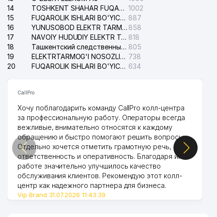
14
TOSHKENT SHAHAR FUQAROLIK ISHLARI BO'YICHA SUDI
1002
15
FUQAROLIK ISHLARI BO'YICHA YAKKASAROY TUMANLARARO SUDI
887
16
YUNUSOBOD ELEKTR TARMOG'I NOSOZLIKLARI XIZMATI
858
17
NAVOIY HUDUDIY ELEKTR TARMOQLARI KORXONASI AJ
818
18
Ташкентский следственный изолятор
805
19
ELEKTRTARMOG'I NOSOZLIKLARINI TO'ZATISH SERGELI XIZMATI
738
20
FUQAROLIK ISHLARI BO'YICHA UCH-TEPA TUMANI SUDI
634
CallPro
Хочу поблагодарить команду CallPro колл-центра
за профессиональную работу. Операторы всегда
вежливые, внимательно относятся к каждому
обращению и быстро помогают решить вопросы.
Отдельно хочется отметить грамотную речь,
ответственность и оперативность. Благодаря их
работе значительно улучшилось качество
обслуживания клиентов. Рекомендую этот колл-
центр как надежного партнера для бизнеса.
Vip Brand 31.07.2026 11:43:39