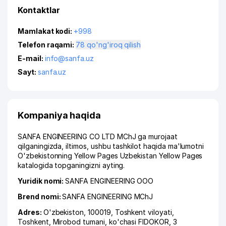
Kontaktlar
Mamlakat kodi:
+998
Telefon raqami:
78 qo'ng'iroq qilish
E-mail:
info@sanfa.uz
Sayt:
sanfa.uz
Kompaniya haqida
SANFA ENGINEERING CO LTD MChJ ga murojaat
qilganingizda, iltimos, ushbu tashkilot haqida ma'lumotni
O'zbekistonning Yellow Pages Uzbekistan Yellow Pages
katalogida topganingizni ayting.
Yuridik nomi:
SANFA ENGINEERING ООО
Brend nomi:
SANFA ENGINEERING MChJ
Adres:
O'zbekiston, 100019,
Toshkent viloyati
,
Toshkent
,
Mirobod tumani
,
ko'chasi FIDOKOR
, 3