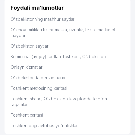
Foydali ma'lumotlar
O'zbekistonning mashhur saytlari
O'lchov birliklari tizimi: massa, uzunlik, tezlik, ma'lumot,
maydon
O'zbekiston saytlari
Kommunal (uy-joy) tariflari Toshkent, O‘zbekiston
Onlayn xizmatlar
O'zbekistonda benzin narxi
Toshkent metrosining xaritasi
Toshkent shahri, O'zbekiston favqulodda telefon
raqamlari
Toshkent xaritasi
Toshkentdagi avtobus yo'nalishlari