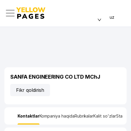
uz
SANFA ENGINEERING CO LTD MChJ
Fikr qoldirish
Kontaktlar
Kompaniya haqida
Rubrikalar
Kalit so'zlar
Statisti