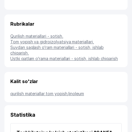
Rubrikalar
Qurilish materiallari - sotish
,
Tom yopish va gidroizolyatsiya materiallari
,
Suvdan saqlash o‘ram materiallari - sotish, ishlab
chiqarish
,
Ustki qatlam o‘rama materiallari - sotish, ishlab chiqarish
Kalit so'zlar
qurilish materiallar
,
tom yopish
,
linoleum
Statistika