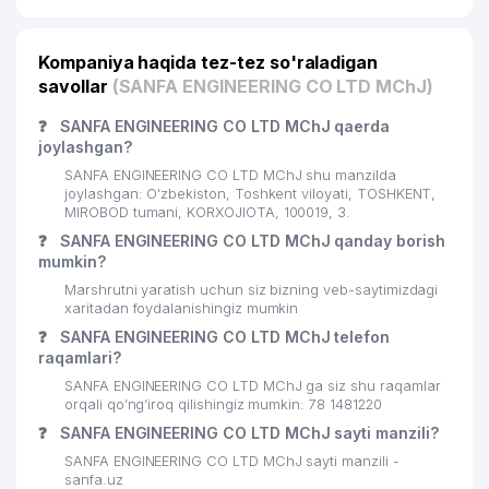
Kompaniya haqida tez-tez so'raladigan
savollar
(SANFA ENGINEERING CO LTD MChJ)
❓
SANFA ENGINEERING CO LTD MChJ qaerda
joylashgan?
SANFA ENGINEERING CO LTD MChJ shu manzilda
joylashgan: O'zbekiston, Toshkent viloyati, TOSHKENT,
MIROBOD tumani, KORXOJIOTA, 100019, 3.
❓
SANFA ENGINEERING CO LTD MChJ qanday borish
mumkin?
Marshrutni yaratish uchun siz bizning veb-saytimizdagi
xaritadan foydalanishingiz mumkin
❓
SANFA ENGINEERING CO LTD MChJ telefon
raqamlari?
SANFA ENGINEERING CO LTD MChJ ga siz shu raqamlar
orqali qo’ng’iroq qilishingiz mumkin: 78 1481220
❓
SANFA ENGINEERING CO LTD MChJ sayti manzili?
SANFA ENGINEERING CO LTD MChJ sayti manzili -
sanfa.uz