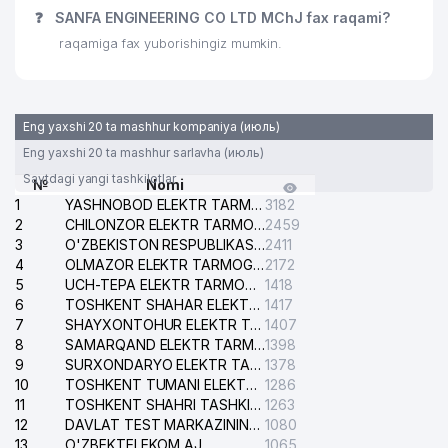
❓
SANFA ENGINEERING CO LTD MChJ fax raqami?
raqamiga fax yuborishingiz mumkin.
Eng yaxshi 20 ta mashhur kompaniya (июль)
Eng yaxshi 20 ta mashhur sarlavha (июль)
Saytdagi yangi tashkilotlar
№
Nomi
1
YASHNOBOD ELEKTR TARMOG'I NOSOZLIKLARI XIZMATI
3182
2
CHILONZOR ELEKTR TARMOG'I NOSOZLIK XIZMATI
2459
3
O'ZBEKISTON RESPUBLIKASI BOSH PROKURATURASI ISHONCH TELEFONI
2411
4
OLMAZOR ELEKTR TARMOG'I NOSOZLIKLARI XIZMATI
2172
5
UCH-TEPA ELEKTR TARMOG'I NOSOZLIKLARI XIZMATI
1418
6
TOSHKENT SHAHAR ELEKTR TARMOQLARI KORXONASI AJ
1417
7
SHAYXONTOHUR ELEKTR TARMOG'I NOSOZLIKLARINI TUZATISH XIZMATI
1407
8
SAMARQAND ELEKTR TARMOQLARI AJ
1398
9
SURXONDARYO ELEKTR TARMOQLARI AJ
1378
10
TOSHKENT TUMANI ELEKTR TARMOG'I AVARIYA XIZMATI
1286
11
TOSHKENT SHAHRI TASHKILOT TELEFONLARI HAQIDA MA'LUMOT BYUROSI
1263
12
DAVLAT TEST MARKAZINING ISHONCH TELEFONLARI
1080
13
O'ZBEKTELEKOM AJ
1065