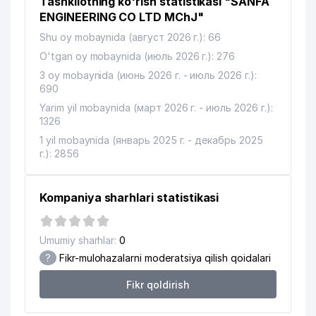
Tashkilotning ko'rish statistikasi "SANFA
ENGINEERING CO LTD MChJ"
Shu oy mobaynida (август 2026 г.): 66
O'tgan oy mobaynida (июль 2026 г.): 276
3 oy mobaynida (июнь 2026 г. - июль 2026 г.):
690
Yarim yil mobaynida (март 2026 г. - июль 2026 г.):
1326
1 yil mobaynida (январь 2025 г. - декабрь 2025
г.): 2856
Kompaniya sharhlari statistikasi
Umumiy sharhlar:
0
?
Fikr-mulohazalarni moderatsiya qilish qoidalari
Fikr qoldirish