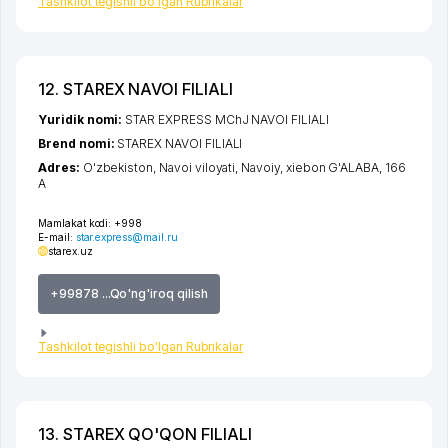
Tashkilot tegishli bo'lgan Rubrikalar
12. STAREX NAVOI FILIALI
Yuridik nomi:
STAR EXPRESS MChJ NAVOI FILIALI
Brend nomi:
STAREX NAVOI FILIALI
Adres:
O'zbekiston,
Navoi viloyati
,
Navoiy
,
xiеbon G'ALABA
, 166
A
Mamlakat kodi:
+998
E-mail:
star.express@mail.ru
starex.uz
+99878 ...Qo'ng'iroq qilish
Tashkilot tegishli bo'lgan Rubrikalar
13. STAREX QO'QON FILIALI