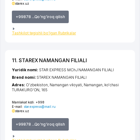
starex.uz
+99878 ...Qo'ng'iroq qilish
Tashkilot tegishli bo'lgan Rubrikalar
11. STAREX NAMANGAN FILIALI
Yuridik nomi:
STAR EXPRESS MChJ NAMANGAN FILIALI
Brend nomi:
STAREX NAMANGAN FILIALI
Adres:
O'zbekiston,
Namangan viloyati
,
Namangan
,
ko'chasi
TURAKURG'ON
, 165
Mamlakat kodi:
+998
E-mail:
star.express@mail.ru
starex.uz
+99878 ...Qo'ng'iroq qilish