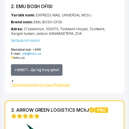
2. EMU BOSH OFISI
Yuridik nomi:
EXPRESS MAIL UNIVERSAL MChJ
Brend nomi:
EMU BOSH OFISI
Adres:
O'zbekiston, 100070,
Toshkent viloyati
,
Toshkent
,
Sergeli tumani
,
xiеbon XANABADTEPA
, 20А
Xaritada ko'rsatish
Mamlakat kodi:
+998
E-mail:
info@emu.uz
emu.uz
+99871 ...Qo'ng'iroq qilish
Tashkilot tegishli bo'lgan Rubrikalar
3. ARROW GREEN LOGISTICS MChJ
PRO