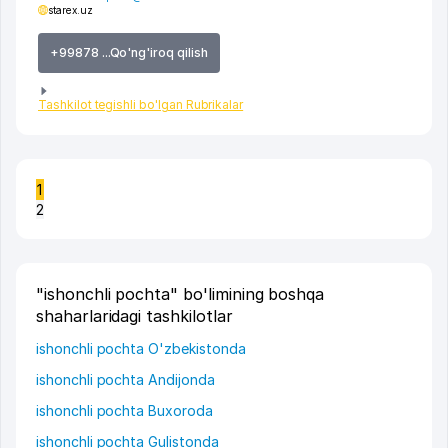
starex.uz
+99878 ...Qo'ng'iroq qilish
Tashkilot tegishli bo'lgan Rubrikalar
1
2
"ishonchli pochta" bo'limining boshqa
shaharlaridagi tashkilotlar
ishonchli pochta O'zbekistonda
ishonchli pochta Andijonda
ishonchli pochta Buxoroda
ishonchli pochta Gulistonda