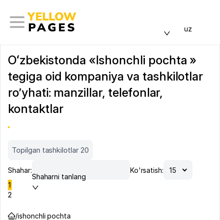
uz
Oʻzbekistonda «Ishonchli pochta »
tegiga oid kompaniya va tashkilotlar
ro’yhati: manzillar, telefonlar,
kontaktlar
Topilgan tashkilotlar 20
Shahar:
Ko'rsatish:
Shaharni tanlang
1
2
/
ishonchli pochta