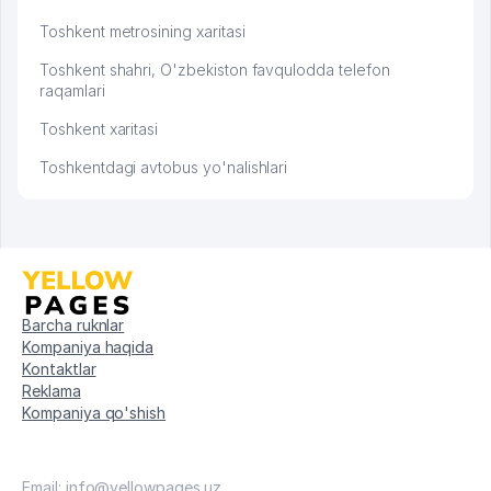
Toshkent metrosining xaritasi
Toshkent shahri, O'zbekiston favqulodda telefon
raqamlari
Toshkent xaritasi
Toshkentdagi avtobus yo'nalishlari
Barcha ruknlar
Kompaniya haqida
Kontaktlar
Reklama
Kompaniya qo'shish
Email: info@yellowpages.uz