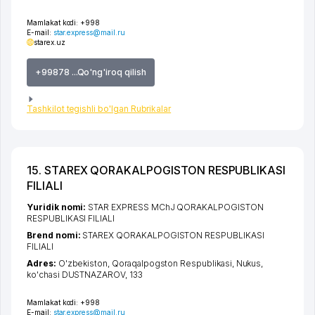
Mamlakat kodi:
+998
E-mail:
star.express@mail.ru
starex.uz
+99878 ...Qo'ng'iroq qilish
Tashkilot tegishli bo'lgan Rubrikalar
15. STAREX QORAKALPOGISTON RESPUBLIKASI
FILIALI
Yuridik nomi:
STAR EXPRESS MChJ QORAKALPOGISTON
RESPUBLIKASI FILIALI
Brend nomi:
STAREX QORAKALPOGISTON RESPUBLIKASI
FILIALI
Adres:
O'zbekiston,
Qoraqalpogston Respublikasi
,
Nukus
,
ko'chasi DUSTNAZAROV
, 133
Mamlakat kodi:
+998
E-mail:
star.express@mail.ru