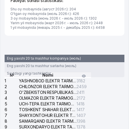
Faoliyat sohasi statistikasi:
Shu oy mobaynida (август 2026 г.): 204
O'tgan oy mobaynida (июль 2026 г.): 426
3 oy mobaynida (июнь 2026 г. - июль 2026 г.): 1302
Yarim yil mobaynida (март 2026 г. - июль 2026 г.): 2448
1 yil mobaynida (январь 2025 г. - декабрь 2025 г.): 4458
Eng yaxshi 20 ta mashhur kompaniya (июль)
Eng yaxshi 20 ta mashhur sarlavha (июль)
Saytdagi yangi tashkilotlar
№
Nomi
1
YASHNOBOD ELEKTR TARMOG'I NOSOZLIKLARI XIZMATI
3182
2
CHILONZOR ELEKTR TARMOG'I NOSOZLIK XIZMATI
2459
3
O'ZBEKISTON RESPUBLIKASI BOSH PROKURATURASI ISHONCH TELEFONI
2411
4
OLMAZOR ELEKTR TARMOG'I NOSOZLIKLARI XIZMATI
2172
5
UCH-TEPA ELEKTR TARMOG'I NOSOZLIKLARI XIZMATI
1418
6
TOSHKENT SHAHAR ELEKTR TARMOQLARI KORXONASI AJ
1417
7
SHAYXONTOHUR ELEKTR TARMOG'I NOSOZLIKLARINI TUZATISH XIZMATI
1407
8
SAMARQAND ELEKTR TARMOQLARI AJ
1398
9
SURXONDARYO ELEKTR TARMOQLARI AJ
1378