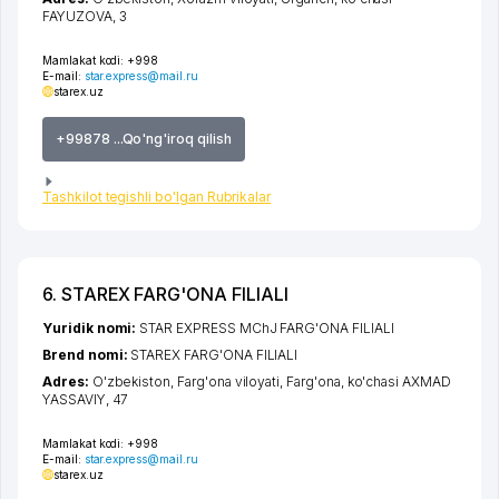
FAYUZOVA
, 3
Mamlakat kodi:
+998
E-mail:
star.express@mail.ru
starex.uz
+99878 ...Qo'ng'iroq qilish
Tashkilot tegishli bo'lgan Rubrikalar
6. STAREX FARG'ONA FILIALI
Yuridik nomi:
STAR EXPRESS MChJ FARG'ONA FILIALI
Brend nomi:
STAREX FARG'ONA FILIALI
Adres:
O'zbekiston,
Farg'ona viloyati
,
Farg'ona
,
ko'chasi AXMAD
YASSAVIY
, 47
Mamlakat kodi:
+998
E-mail:
star.express@mail.ru
starex.uz