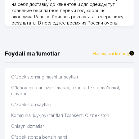
на себя доставку до клиентов и для одежды тут
хранение бесплатное первый год, хорошая
экономия. Раньше боялась рекламы, а теперь вижу
результаты. В последнее время из России очень
много заказывают, а вначале только по Узбекистану
брали, но вяло. Удалось раскрутиться, дальше
развиваюсь потихоньку😊
Hamida 03.08.2026 12:45:39
Foydali ma'lumotlar
Hammasini ko'ring
O'zbekistonning mashhur saytlari
O'lchov birliklari tizimi: massa, uzunlik, tezlik, ma'lumot,
maydon
O'zbekiston saytlari
Kommunal (uy-joy) tariflari Toshkent, O‘zbekiston
Onlayn xizmatlar
O'zbekistonda benzin narxi