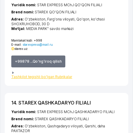
Yuridik nomi:
STAR EXPRESS MChJ QO'QON FILIALI
Brend nomi:
STAREX QO'QON FILIALI
Adres:
O'zbekiston,
Farg'ona viloyati
,
Qo'qon
,
ko'chasi
SHOXRUHOBOD
, 30 D
Mo‘ljal:
MEDIA PARK" savdo markazi
Mamlakat kodi:
+998
E-mail:
star.express@mail.ru
starex.uz
+99878 ...Qo'ng'iroq qilish
Tashkilot tegishli bo'lgan Rubrikalar
14. STAREX QASHKADARYO FILIALI
Yuridik nomi:
STAR EXPRESS MChJ QASHKADARYO FILIALI
Brend nomi:
STAREX QASHKADARYO FILIALI
Adres:
O'zbekiston,
Qashqadaryo viloyati
,
Qarshi
,
daha
PAXTAZOR