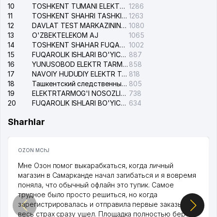
10
TOSHKENT TUMANI ELEKTR TARMOG'I AVARIYA XIZMATI
1286
11
TOSHKENT SHAHRI TASHKILOT TELEFONLARI HAQIDA MA'LUMOT BYUROSI
1263
12
DAVLAT TEST MARKAZINING ISHONCH TELEFONLARI
1080
13
O'ZBEKTELEKOM AJ
1065
14
TOSHKENT SHAHAR FUQAROLIK ISHLARI BO'YICHA SUDI
1002
15
FUQAROLIK ISHLARI BO'YICHA YAKKASAROY TUMANLARARO SUDI
887
16
YUNUSOBOD ELEKTR TARMOG'I NOSOZLIKLARI XIZMATI
858
17
NAVOIY HUDUDIY ELEKTR TARMOQLARI KORXONASI AJ
818
18
Ташкентский следственный изолятор
805
19
ELEKTRTARMOG'I NOSOZLIKLARINI TO'ZATISH SERGELI XIZMATI
738
20
FUQAROLIK ISHLARI BO'YICHA UCH-TEPA TUMANI SUDI
634
Sharhlar
OZON MChJ
Мне Озон помог выкарабкаться, когда личный
магазин в Самарканде начал загибаться и я вовремя
поняла, что обычный офлайн это тупик. Самое
трудное было просто решиться, но когда
зарегистрировалась и отправила первые заказы,
весь страх сразу ушел. Площадка полностью берет