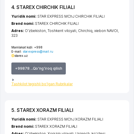
4. STAREX CHIRCHIK FILIALI
Yuridik nomi:
STAR EXPRESS MChJ CHIRCHIK FILIALI
Brend nomi:
STAREX CHIRCHIK FILIALI
Adres:
O'zbekiston,
Toshkent viloyati
,
Chirchiq
,
xiеbon NAVOI
,
323
Mamlakat kodi:
+998
E-mail:
star.express@mail.ru
starex.uz
+99878 ...Qo'ng'iroq qilish
Tashkilot tegishli bo'lgan Rubrikalar
5. STAREX XORAZM FILIALI
Yuridik nomi:
STAR EXPRESS MChJ XORAZM FILIALI
Brend nomi:
STAREX XORAZM FILIALI
Adres:
O'zbekiston,
Xorazm viloyati
,
Urganch
,
ko'chasi