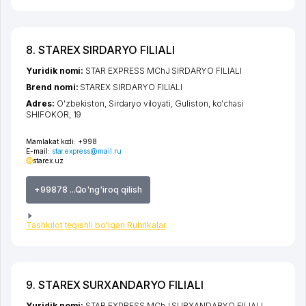
8. STAREX SIRDARYO FILIALI
Yuridik nomi:
STAR EXPRESS MChJ SIRDARYO FILIALI
Brend nomi:
STAREX SIRDARYO FILIALI
Adres:
O'zbekiston,
Sirdaryo viloyati
,
Guliston
,
ko'chasi
SHIFOKOR
, 19
Mamlakat kodi:
+998
E-mail:
star.express@mail.ru
starex.uz
+99878 ...Qo'ng'iroq qilish
Tashkilot tegishli bo'lgan Rubrikalar
9. STAREX SURXANDARYO FILIALI
Yuridik nomi:
STAR EXPRESS MChJ SURXANDARYO FILIALI