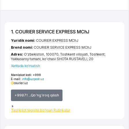
1. COURIER SERVICE EXPRESS MChJ
Yuridik nomi:
COURIER EXPRESS MChJ
Brend nomi:
COURIER SERVICE EXPRESS MChJ
Adres:
O'zbekiston, 100070,
Toshkent viloyati
,
Toshkent
,
Yakkasaroy tumani
,
ko'chasi SHOTA RUSTAVELI
, 20
Xaritada ko'rsatish
Mamlakat kodi:
+998
E-mail:
info@uzpost.uz
courier.uz
+99871 ...Qo'ng'iroq qilish
Tashkilot tegishli bo'lgan Rubrikalar