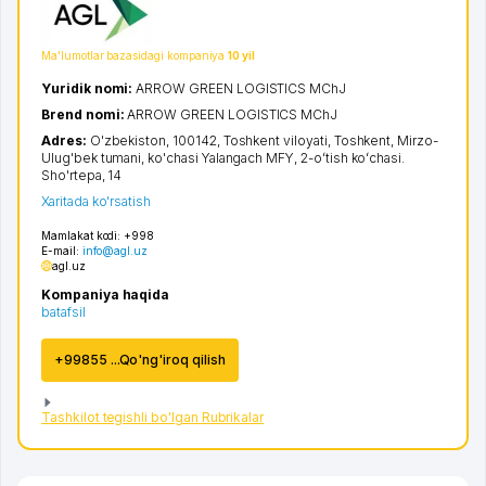
Ma'lumotlar bazasidagi kompaniya
10 yil
Yuridik nomi:
ARROW GREEN LOGISTICS MChJ
Brend nomi:
ARROW GREEN LOGISTICS MChJ
Adres:
O'zbekiston, 100142,
Toshkent viloyati
,
Toshkent
,
Mirzo-
Ulug'bek tumani
,
ko'chasi Yalangach MFY, 2-oʻtish koʻchasi.
Sho'rtepa
, 14
Xaritada ko'rsatish
Mamlakat kodi:
+998
E-mail:
info@agl.uz
agl.uz
Kompaniya haqida
batafsil
+99855 ...Qo'ng'iroq qilish
Tashkilot tegishli bo'lgan Rubrikalar