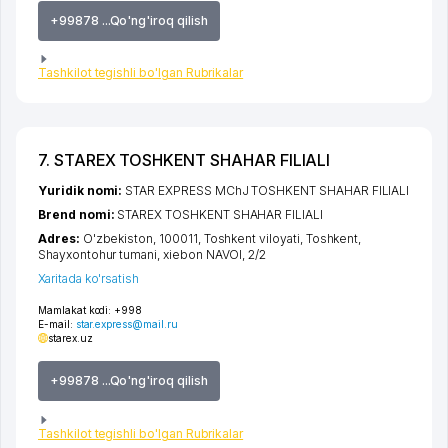
+99878 ...Qo'ng'iroq qilish
Tashkilot tegishli bo'lgan Rubrikalar
7. STAREX TOSHKENT SHAHAR FILIALI
Yuridik nomi:
STAR EXPRESS MChJ TOSHKENT SHAHAR FILIALI
Brend nomi:
STAREX TOSHKENT SHAHAR FILIALI
Adres:
O'zbekiston, 100011,
Toshkent viloyati
,
Toshkent
,
Shayxontohur tumani
,
xiеbon NAVOI
, 2/2
Xaritada ko'rsatish
Mamlakat kodi:
+998
E-mail:
star.express@mail.ru
starex.uz
+99878 ...Qo'ng'iroq qilish
Tashkilot tegishli bo'lgan Rubrikalar