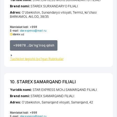
Brend nomi:
STAREX SURXANDARYO FILIALI
Adres:
O'zbekiston,
Surxandaryo viloyati
,
Termiz
,
ko'chasi
BARKAMOL AVLOD
, 38/35
Mamlakat kodi:
+998
E-mail:
star.express@mail.ru
starex.uz
+99878 ...Qo'ng'iroq qilish
Tashkilot tegishli bo'lgan Rubrikalar
10. STAREX SAMARQAND FILIALI
Yuridik nomi:
STAR EXPRESS MChJ SAMARQAND FILIALI
Brend nomi:
STAREX SAMARQAND FILIALI
Adres:
O'zbekiston,
Samarqand viloyati
,
Samarqand
, 42
Mamlakat kodi:
+998
E-mail:
star.express@mail.ru