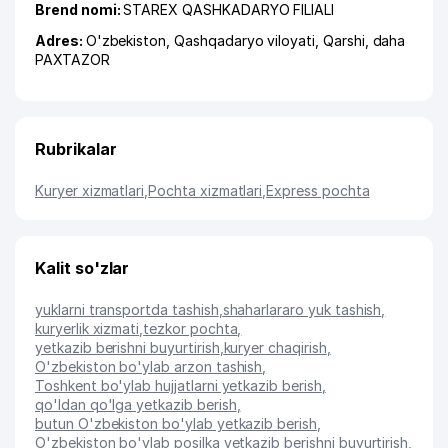
Brend nomi:
STAREX QASHKADARYO FILIALI
Adres:
O'zbekiston,
Qashqadaryo viloyati
,
Qarshi
,
daha
PAXTAZOR
Rubrikalar
Kuryer xizmatlari
,
Pochta xizmatlari
,
Express pochta
Kalit so'zlar
yuklarni transportda tashish
,
shaharlararo yuk tashish
,
kuryerlik xizmati
,
tezkor pochta
,
yetkazib berishni buyurtirish
,
kuryer chaqirish
,
O'zbekiston bo'ylab arzon tashish
,
Toshkent bo'ylab hujjatlarni yetkazib berish
,
qo'ldan qo'lga yetkazib berish
,
butun O'zbekiston bo'ylab yetkazib berish
,
O'zbekiston bo'ylab posilka yetkazib berishni buyurtirish
,