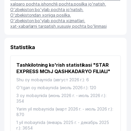
xalqaro pochta
,
ishonchli pochta
,
posilka jo'natish
,
O'zbekiston bo'ylab pochta jo'natish
,
O'zbekistondan xorijga posilka
,
O'zbekiston bo'ylab pochta xizmatlari
,
xat-xabarlarni tarqatish
,
xususiy pochta bo'linmasi
Statistika
Tashkilotning ko'rish statistikasi "STAR
EXPRESS MChJ QASHKADARYO FILIALI"
Shu oy mobaynida (август 2026 г.): 6
O'tgan oy mobaynida (июль 2026 г.): 120
3 oy mobaynida (июнь 2026 г. - июль 2026 г.):
354
Yarim yil mobaynida (март 2026 г. - июль 2026 г.):
870
1 yil mobaynida (январь 2025 г. - декабрь 2025
г.): 3654