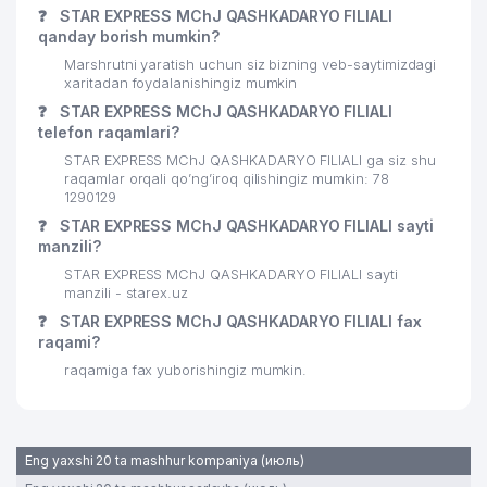
❓
STAR EXPRESS MChJ QASHKADARYO FILIALI
qanday borish mumkin?
Marshrutni yaratish uchun siz bizning veb-saytimizdagi
xaritadan foydalanishingiz mumkin
❓
STAR EXPRESS MChJ QASHKADARYO FILIALI
telefon raqamlari?
STAR EXPRESS MChJ QASHKADARYO FILIALI ga siz shu
raqamlar orqali qo’ng’iroq qilishingiz mumkin: 78
1290129
❓
STAR EXPRESS MChJ QASHKADARYO FILIALI sayti
manzili?
STAR EXPRESS MChJ QASHKADARYO FILIALI sayti
manzili - starex.uz
❓
STAR EXPRESS MChJ QASHKADARYO FILIALI fax
raqami?
raqamiga fax yuborishingiz mumkin.
Eng yaxshi 20 ta mashhur kompaniya (июль)