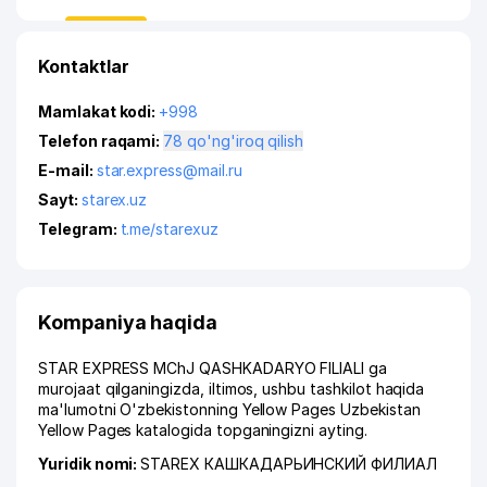
Kontaktlar
Mamlakat kodi:
+998
Telefon raqami:
78 qo'ng'iroq qilish
E-mail:
star.express@mail.ru
Sayt:
starex.uz
Telegram:
t.me/starexuz
Kompaniya haqida
STAR EXPRESS MChJ QASHKADARYO FILIALI ga
murojaat qilganingizda, iltimos, ushbu tashkilot haqida
ma'lumotni O'zbekistonning Yellow Pages Uzbekistan
Yellow Pages katalogida topganingizni ayting.
Yuridik nomi:
STAREX КАШКАДАРЬИНСКИЙ ФИЛИАЛ