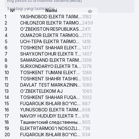
Eng yaxshi 20 ta mashhur sarlavha (июль)
Saytdagi yangi tashkilotlar
№
Nomi
1
YASHNOBOD ELEKTR TARMOG'I NOSOZLIKLARI XIZMATI
3182
2
CHILONZOR ELEKTR TARMOG'I NOSOZLIK XIZMATI
2459
3
O'ZBEKISTON RESPUBLIKASI BOSH PROKURATURASI ISHONCH TELEFONI
2411
4
OLMAZOR ELEKTR TARMOG'I NOSOZLIKLARI XIZMATI
2172
5
UCH-TEPA ELEKTR TARMOG'I NOSOZLIKLARI XIZMATI
1418
6
TOSHKENT SHAHAR ELEKTR TARMOQLARI KORXONASI AJ
1417
7
SHAYXONTOHUR ELEKTR TARMOG'I NOSOZLIKLARINI TUZATISH XIZMATI
1407
8
SAMARQAND ELEKTR TARMOQLARI AJ
1398
9
SURXONDARYO ELEKTR TARMOQLARI AJ
1378
10
TOSHKENT TUMANI ELEKTR TARMOG'I AVARIYA XIZMATI
1286
11
TOSHKENT SHAHRI TASHKILOT TELEFONLARI HAQIDA MA'LUMOT BYUROSI
1263
12
DAVLAT TEST MARKAZINING ISHONCH TELEFONLARI
1080
13
O'ZBEKTELEKOM AJ
1065
14
TOSHKENT SHAHAR FUQAROLIK ISHLARI BO'YICHA SUDI
1002
15
FUQAROLIK ISHLARI BO'YICHA YAKKASAROY TUMANLARARO SUDI
887
16
YUNUSOBOD ELEKTR TARMOG'I NOSOZLIKLARI XIZMATI
858
17
NAVOIY HUDUDIY ELEKTR TARMOQLARI KORXONASI AJ
818
18
Ташкентский следственный изолятор
805
19
ELEKTRTARMOG'I NOSOZLIKLARINI TO'ZATISH SERGELI XIZMATI
738
20
FUQAROLIK ISHLARI BO'YICHA UCH-TEPA TUMANI SUDI
634