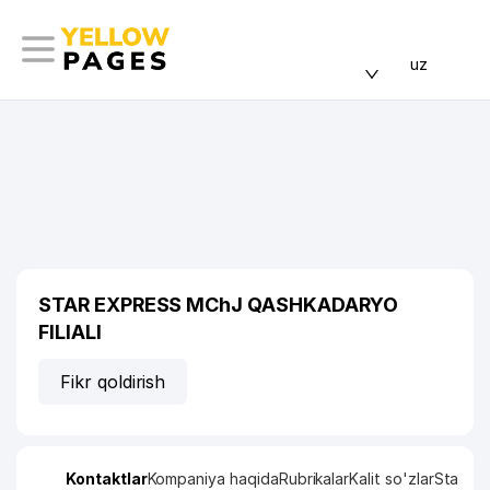
uz
STAR EXPRESS MChJ QASHKADARYO
FILIALI
Fikr qoldirish
Kontaktlar
Kompaniya haqida
Rubrikalar
Kalit so'zlar
Statisti