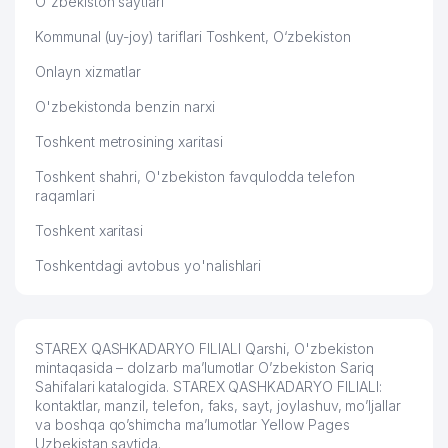
O'zbekiston saytlari
Kommunal (uy-joy) tariflari Toshkent, O‘zbekiston
Onlayn xizmatlar
O'zbekistonda benzin narxi
Toshkent metrosining xaritasi
Toshkent shahri, O'zbekiston favqulodda telefon
raqamlari
Toshkent xaritasi
Toshkentdagi avtobus yo'nalishlari
STAREX QASHKADARYO FILIALI Qarshi, O'zbekiston
mintaqasida – dolzarb ma’lumotlar O’zbekiston Sariq
Sahifalari katalogida. STAREX QASHKADARYO FILIALI:
kontaktlar, manzil, telefon, faks, sayt, joylashuv, mo’ljallar
va boshqa qo’shimcha ma’lumotlar Yellow Pages
Uzbekistan saytida.