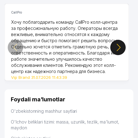
CallPro
Хочу поблагодарить команду CallPro колл-центра
за профессиональную работу. Операторы всегда
вежливые, внимательно относятся к каждому
обращению и быстро помогают решить вопросы.
Отдельно хочется отметить грамотную речь,
ответственность и оперативность. Благодаря их
работе значительно улучшилось качество
обслуживания клиентов. Рекомендую этот колл-
центр как надежного партнера для бизнеса.
Vip Brand 31.07.2026 11:43:39
Foydali ma'lumotlar
O'zbekistonning mashhur saytlari
O'lchov birliklari tizimi: massa, uzunlik, tezlik, ma'lumot,
maydon