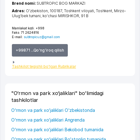
Brend nomi:
SUBTROPIC BOG MARKAZI
Adres:
O'zbekiston, 100187,
Toshkent viloyati
,
Toshkent
,
Mirzo-
Ulug'bek tumani
,
ko'chasi MIRISHKOR
, 91 B
Mamlakat kodi:
+998
Faks:
71 2624816
E-mail:
subtropicuz@gmail.com
+99871 ...Qo'ng'iroq qilish
Tashkilot tegishli bo'lgan Rubrikalar
"O‘rmon va park xo‘jaliklari" bo'limidagi
tashkilotlar
O‘rmon va park xo‘jaliklari O'zbekistonda
O‘rmon va park xo‘jaliklari Angrenda
O‘rmon va park xo‘jaliklari Bekobod tumanida
O‘rmon va park xo‘jaliklari Bo'stonliq tumanida