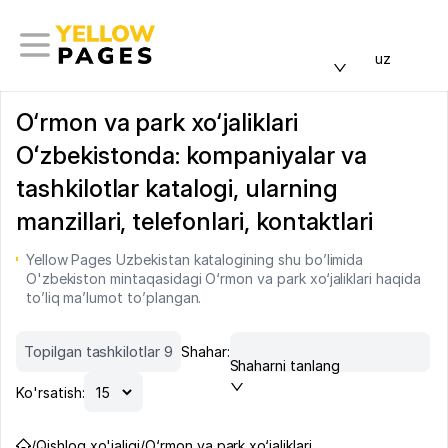
uz
O‘rmon va park xo‘jaliklari
Oʻzbekistonda: kompaniyalar va
tashkilotlar katalogi, ularning
manzillari, telefonlari, kontaktlari
Yellow Pages Uzbekistan katalogining shu bo’limida
O'zbekiston mintaqasidagi O‘rmon va park xo‘jaliklari haqida
to’liq ma’lumot to’plangan.
Topilgan tashkilotlar 9
Shahar:
Shaharni tanlang
Ko'rsatish:
/
Qishloq xo'jaligi
/
O‘rmon va park xo‘jaliklari