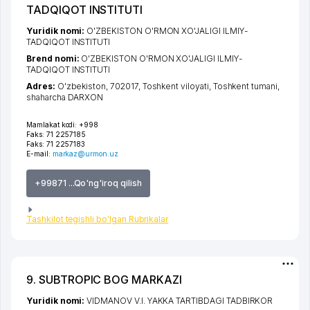
TADQIQOT INSTITUTI
Yuridik nomi:
O'ZBEKISTON O'RMON XO'JALIGI ILMIY-
TADQIQOT INSTITUTI
Brend nomi:
O'ZBEKISTON O'RMON XO'JALIGI ILMIY-
TADQIQOT INSTITUTI
Adres:
O'zbekiston, 702017,
Toshkent viloyati
,
Toshkent tumani
,
shaharcha DARXON
Mamlakat kodi:
+998
Faks:
71 2257185
Faks:
71 2257183
E-mail:
markaz@urmon.uz
+99871 ...Qo'ng'iroq qilish
Tashkilot tegishli bo'lgan Rubrikalar
9. SUBTROPIC BOG MARKAZI
Yuridik nomi:
VIDMANOV V.I. YAKKA TARTIBDAGI TADBIRKOR