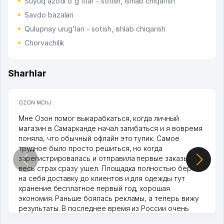
Suyuq azotli o'g'itlar - sotish, ishlab chiqarish
Savdo bazalari
Qulupnay urug'lari - sotish, ishlab chiqarish
Chorvachilik
Sharhlar
OZON MChJ
Мне Озон помог выкарабкаться, когда личный
магазин в Самарканде начал загибаться и я вовремя
поняла, что обычный офлайн это тупик. Самое
трудное было просто решиться, но когда
зарегистрировалась и отправила первые заказы,
весь страх сразу ушел. Площадка полностью берет
на себя доставку до клиентов и для одежды тут
хранение бесплатное первый год, хорошая
экономия. Раньше боялась рекламы, а теперь вижу
результаты. В последнее время из России очень
много заказывают, а вначале только по Узбекистану