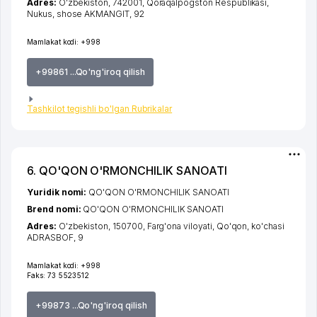
Adres:
O'zbekiston, 742001,
Qoraqalpogston Respublikasi
,
Nukus
,
shose AKMANGIT
, 92
Mamlakat kodi:
+998
+99861 ...Qo'ng'iroq qilish
Tashkilot tegishli bo'lgan Rubrikalar
6. QO'QON O'RMONCHILIK SANOATI
Yuridik nomi:
QO'QON O'RMONCHILIK SANOATI
Brend nomi:
QO'QON O'RMONCHILIK SANOATI
Adres:
O'zbekiston, 150700,
Farg'ona viloyati
,
Qo'qon
,
ko'chasi
ADRASBOF
, 9
Mamlakat kodi:
+998
Faks:
73 5523512
+99873 ...Qo'ng'iroq qilish