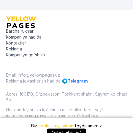
Barcha ruknlar
Kompaniya haqida
Kontaktlar
Reklama
Kompaniya qo'shish
Email: info@yellowpages.uz
Reklama joylashtirish haqida
Telegram
Adres: 100170, O'zbekiston, Toshkent shahri, Sayram ko'chasi
25.
Har qanday nusxa ko'chirish materiallari faqat sayt
ma'muriyatining ruxsati bilan mumkin YellowPages.Uz
Biz
cookie fayllaridan
foydalanamiz
O'zbekiston, 2009 - 2026 / O'zbekiston "sariq
sahifalar"mualliflik huquqi. Barcha huquqlar himoyalangan.
Qabul qilaman"