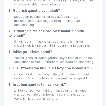
Narx ish hajmi va shartlarga bog‘liq. Yakuniy narx bilan
smeta yoki ishlar ro‘yxatini so‘rang.
❓
Bajarish qancha vaqt oladi?
Muddatlar bosqichlar va obyekt/boshlang‘ich
ma’lumotlar mavjudligiga bog‘liq — ish jadvalini
aniqlashtiring.
❓
Xizmatga nimalar kiradi va nimalar alohida
to‘lanadi?
Chiqib borish, materiallar, qo‘shimcha ishlar va
shoshilinchlik kiritilgan-kiritilmaganini aniqlashtiring.
❓
Ishlarga kafolat bormi?
Yaxshi ijrochilar bajarilgandan keyin kafolat va qo‘llab-
quvvatlash beradi — shartlarni oldindan aniqlashtiring.
❓
Siz O'zbekiston hududlari bo‘yicha ishlaysizmi?
Chiqish hududi va uzoq joylar yoki nostandart vaqt
uchun qo‘shimcha to‘lovlar bor-yo‘qligini aniqlashtiring.
❓
Ijrochini qanday tanlash kerak?
2–3 ta kompaniyani tajriba, muddatlar, shartnoma
shartlari va kafolatlar bo‘yicha solishtiring, so‘ng
yakuniy tijorat taklifini so‘rang.