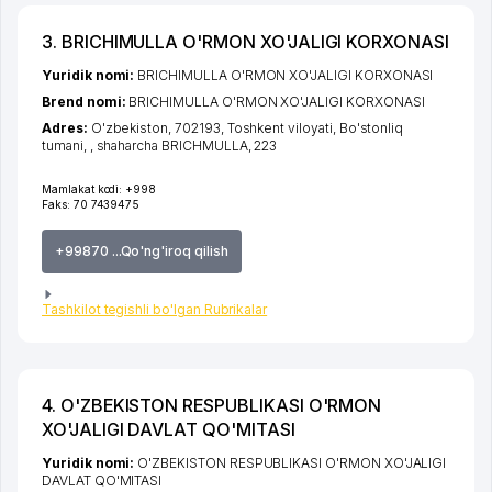
3. BRICHIMULLA O'RMON XO'JALIGI KORXONASI
Yuridik nomi:
BRICHIMULLA O'RMON XO'JALIGI KORXONASI
Brend nomi:
BRICHIMULLA O'RMON XO'JALIGI KORXONASI
Adres:
O'zbekiston, 702193,
Toshkent viloyati
,
Bo'stonliq
tumani
,
,
shaharcha BRICHMULLA
, 223
Mamlakat kodi:
+998
Faks:
70 7439475
+99870 ...Qo'ng'iroq qilish
Tashkilot tegishli bo'lgan Rubrikalar
4. O'ZBEKISTON RESPUBLIKASI O'RMON
XO'JALIGI DAVLAT QO'MITASI
Yuridik nomi:
O'ZBEKISTON RESPUBLIKASI O'RMON XO'JALIGI
DAVLAT QO'MITASI