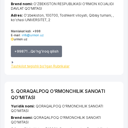
Brend nomi:
O'ZBEKISTON RESPUBLIKASI O'RMON XO'JALIGI
DAVLAT QO'MITASI
Adres:
O'zbekiston, 100700,
Toshkent viloyati
,
Qibray tumani
,
,
ko'chasi UNIVERSITET
, 2
Mamlakat kodi:
+998
E-mail:
info@urmon.uz
urmon.uz
+99871 ...Qo'ng'iroq qilish
Tashkilot tegishli bo'lgan Rubrikalar
5. QORAQALPOQ O'RMONCHILIK SANOATI
QO'MITASI
Yuridik nomi:
QORAQALPOQ O'RMONCHILIK SANOATI
QO'MITASI
Brend nomi:
QORAQALPOQ O'RMONCHILIK SANOATI
QO'MITASI