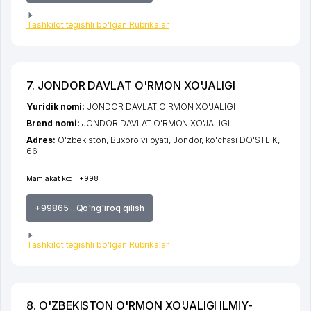
Tashkilot tegishli bo'lgan Rubrikalar
7. JONDOR DAVLAT O'RMON XO'JALIGI
Yuridik nomi:
JONDOR DAVLAT O'RMON XO'JALIGI
Brend nomi:
JONDOR DAVLAT O'RMON XO'JALIGI
Adres:
O'zbekiston,
Buxoro viloyati
,
Jondor
,
ko'chasi DO'STLIK
,
66
Mamlakat kodi:
+998
+99865 ...Qo'ng'iroq qilish
Tashkilot tegishli bo'lgan Rubrikalar
8. O'ZBEKISTON O'RMON XO'JALIGI ILMIY-