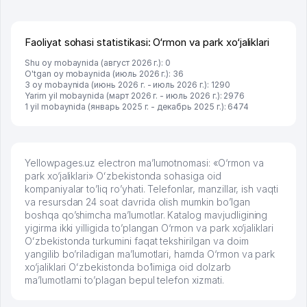
брали, но вяло. Удалось раскрутиться, дальше
развиваюсь потихоньку😊
Hamida 03.08.2026 12:45:39
Faoliyat sohasi statistikasi: O‘rmon va park xo‘jaliklari
Shu oy mobaynida (август 2026 г.): 0
O'tgan oy mobaynida (июль 2026 г.): 36
3 oy mobaynida (июнь 2026 г. - июль 2026 г.): 1290
Yarim yil mobaynida (март 2026 г. - июль 2026 г.): 2976
1 yil mobaynida (январь 2025 г. - декабрь 2025 г.): 6474
Yellowpages.uz electron ma’lumotnomasi: «O‘rmon va
park xo‘jaliklari» Oʻzbekistonda sohasiga oid
kompaniyalar to’liq ro’yhati. Telefonlar, manzillar, ish vaqti
va resursdan 24 soat davrida olish mumkin bo’lgan
boshqa qo’shimcha ma’lumotlar. Katalog mavjudligining
yigirma ikki yilligida to’plangan O‘rmon va park xo‘jaliklari
Oʻzbekistonda turkumini faqat tekshirilgan va doim
yangilib bo’riladigan ma’lumotlari, hamda O‘rmon va park
xo‘jaliklari Oʻzbekistonda bo’limiga oid dolzarb
ma’lumotlarni to’plagan bepul telefon xizmati.