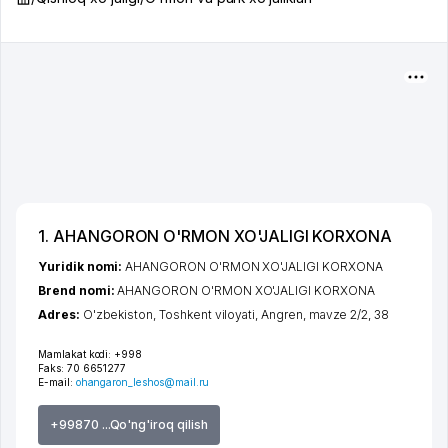
1. AHANGORON O'RMON XO'JALIGI KORXONA
Yuridik nomi:
AHANGORON O'RMON XO'JALIGI KORXONA
Brend nomi:
AHANGORON O'RMON XO'JALIGI KORXONA
Adres:
O'zbekiston,
Toshkent viloyati
,
Angren
,
mavze 2/2
, 38
Mamlakat kodi:
+998
Faks:
70 6651277
E-mail:
ohangaron_leshos@mail.ru
+99870 ...Qo'ng'iroq qilish