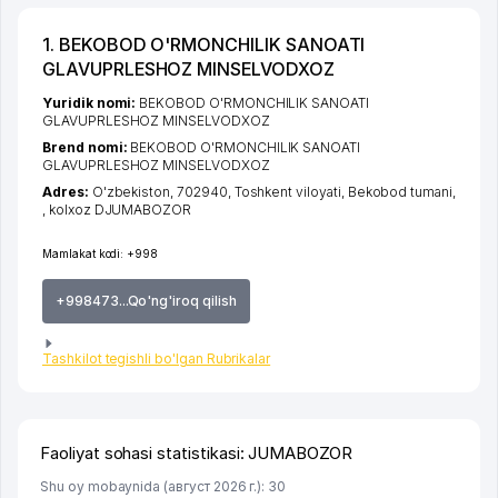
1. BEKOBOD O'RMONCHILIK SANOATI
GLAVUPRLESHOZ MINSELVODXOZ
Yuridik nomi:
BEKOBOD O'RMONCHILIK SANOATI
GLAVUPRLESHOZ MINSELVODXOZ
Brend nomi:
BEKOBOD O'RMONCHILIK SANOATI
GLAVUPRLESHOZ MINSELVODXOZ
Adres:
O'zbekiston, 702940,
Toshkent viloyati
,
Bekobod tumani
,
,
kolxoz DJUMABOZOR
Mamlakat kodi:
+998
+998473...Qo'ng'iroq qilish
Tashkilot tegishli bo'lgan Rubrikalar
Faoliyat sohasi statistikasi: JUMABOZOR
Shu oy mobaynida (август 2026 г.): 30