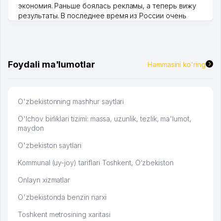
экономия. Раньше боялась рекламы, а теперь вижу
результаты. В последнее время из России очень
много заказывают, а вначале только по Узбекистану
брали, но вяло. Удалось раскрутиться, дальше
развиваюсь потихоньку😊
Hamida 03.08.2026 12:45:39
Foydali ma'lumotlar
Hammasini ko'ring
O'zbekistonning mashhur saytlari
O'lchov birliklari tizimi: massa, uzunlik, tezlik, ma'lumot,
maydon
O'zbekiston saytlari
Kommunal (uy-joy) tariflari Toshkent, O‘zbekiston
Onlayn xizmatlar
O'zbekistonda benzin narxi
Toshkent metrosining xaritasi