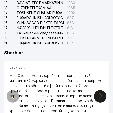
12
DAVLAT TEST MARKAZINING ISHONCH TELEFONLARI
1080
13
O'ZBEKTELEKOM AJ
1065
14
TOSHKENT SHAHAR FUQAROLIK ISHLARI BO'YICHA SUDI
1002
15
FUQAROLIK ISHLARI BO'YICHA YAKKASAROY TUMANLARARO SUDI
887
16
YUNUSOBOD ELEKTR TARMOG'I NOSOZLIKLARI XIZMATI
858
17
NAVOIY HUDUDIY ELEKTR TARMOQLARI KORXONASI AJ
818
18
Ташкентский следственный изолятор
805
19
ELEKTRTARMOG'I NOSOZLIKLARINI TO'ZATISH SERGELI XIZMATI
738
20
FUQAROLIK ISHLARI BO'YICHA UCH-TEPA TUMANI SUDI
634
Sharhlar
OZON MChJ
Мне Озон помог выкарабкаться, когда личный
магазин в Самарканде начал загибаться и я вовремя
поняла, что обычный офлайн это тупик. Самое
трудное было просто решиться, но когда
зарегистрировалась и отправила первые заказы,
весь страх сразу ушел. Площадка полностью берет
на себя доставку до клиентов и для одежды тут
хранение бесплатное первый год, хорошая