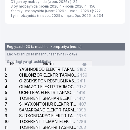
O'tgan oy mobaynida (июль 2026 г.): 24
3 oy mobaynida (июнь 2026 г. - июль 2026 г.): 156
Yarim yil mobaynida (март 2026 г. - июль 2026 г.): 222
1 yil mobaynida (январь 2025 г. - декабрь 2025 г.): 534
Eng yaxshi 20 ta mashhur kompaniya (июль)
Eng yaxshi 20 ta mashhur sarlavha (июль)
Saytdagi yangi tashkilotlar
№
Nomi
1
YASHNOBOD ELEKTR TARMOG'I NOSOZLIKLARI XIZMATI
3182
2
CHILONZOR ELEKTR TARMOG'I NOSOZLIK XIZMATI
2459
3
O'ZBEKISTON RESPUBLIKASI BOSH PROKURATURASI ISHONCH TELEFONI
2411
4
OLMAZOR ELEKTR TARMOG'I NOSOZLIKLARI XIZMATI
2172
5
UCH-TEPA ELEKTR TARMOG'I NOSOZLIKLARI XIZMATI
1418
6
TOSHKENT SHAHAR ELEKTR TARMOQLARI KORXONASI AJ
1417
7
SHAYXONTOHUR ELEKTR TARMOG'I NOSOZLIKLARINI TUZATISH XIZMATI
1407
8
SAMARQAND ELEKTR TARMOQLARI AJ
1398
9
SURXONDARYO ELEKTR TARMOQLARI AJ
1378
10
TOSHKENT TUMANI ELEKTR TARMOG'I AVARIYA XIZMATI
1286
11
TOSHKENT SHAHRI TASHKILOT TELEFONLARI HAQIDA MA'LUMOT BYUROSI
1263