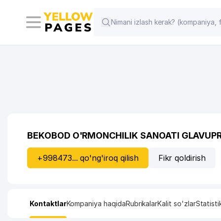
BEKOBOD O'RMONCHILIK SANOATI GLAVUP
+998473... qo'ng'iroq qilish
Fikr qoldirish
Kontaktlar
Kompaniya haqida
Rubrikalar
Kalit so'zlar
Statisti