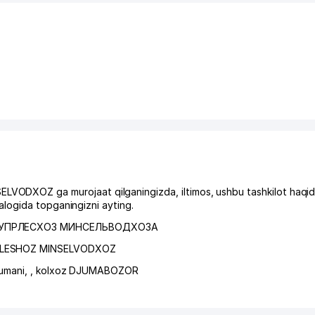
OZ ga murojaat qilganingizda, iltimos, ushbu tashkilot haqid
logida topganingizni ayting.
ВУПРЛЕСХОЗ МИНСЕЛЬВОДХОЗА
RLESHOZ MINSELVODXOZ
umani
,
,
kolxoz DJUMABOZOR