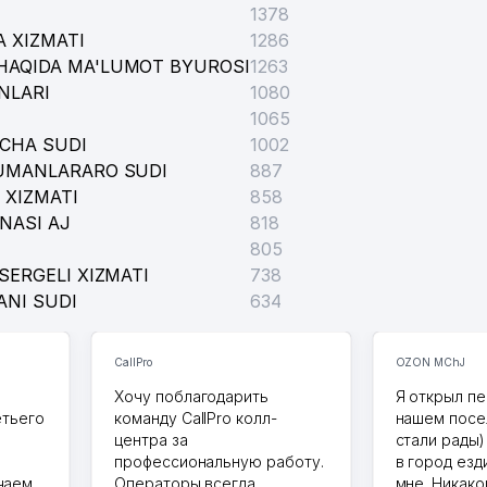
1378
 XIZMATI
1286
HAQIDA MA'LUMOT BYUROSI
1263
NLARI
1080
1065
ICHA SUDI
1002
TUMANLARARO SUDI
887
 XIZMATI
858
NASI AJ
818
805
SERGELI XIZMATI
738
ANI SUDI
634
CallPro
OZON MChJ
Хочу поблагодарить
Я открыл пе
етьего
команду CallPro колл-
нашем посе
центра за
стали рады)
профессиональную работу.
в город езд
чаем
Операторы всегда
мне. Никако