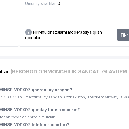
Umumiy sharhlar:
0
?
Fikr-mulohazalarni moderatsiya qilish
Fikr
qoidalari
llar
(BEKOBOD O'RMONCHILIK SANOATI GLAVUPR
INSELVODXOZ qaerda joylashgan?
XOZ shu manzilda joylashgan: O'zbekiston, Toshkent viloyati, BE
INSELVODXOZ qanday borish mumkin?
ritadan foydalanishingiz mumkin
NSELVODXOZ telefon raqamlari?