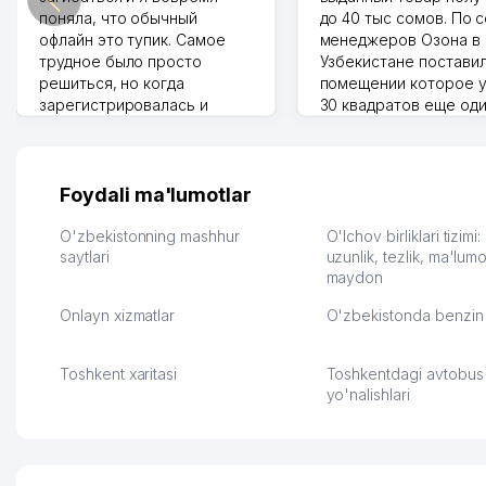
поняла, что обычный
до 40 тыс сомов. По 
офлайн это тупик. Самое
менеджеров Озона в
трудное было просто
Узбекистане поставил
решиться, но когда
помещении которое у
зарегистрировалась и
30 квадратов еще од
отправила первые заказы,
прилавок под второй
весь страх сразу ушел.
бизнес. Так можно и э
Площадка полностью берет
раза увеличивает выр
на себя доставку до
Второй бизнес у нас 
Foydali ma'lumotlar
клиентов и для одежды тут
для телефонов, стекл
хранение бесплатное
мышки и вообще все 
O'zbekistonning mashhur
O'lchov birliklari tizimi
первый год, хорошая
saytlari
людям часто надо
uzunlik, tezlik, ma'lumo
maydon
экономия. Раньше боялась
Камат 31.07.2026 17:50:
рекламы, а теперь вижу
Onlayn xizmatlar
O'zbekistonda benzin 
результаты. В последнее
время из России очень
много заказывают, а
Toshkent xaritasi
Toshkentdagi avtobus
вначале только по
yo'nalishlari
Узбекистану брали, но
вяло. Удалось
раскрутиться, дальше
развиваюсь потихоньку😊