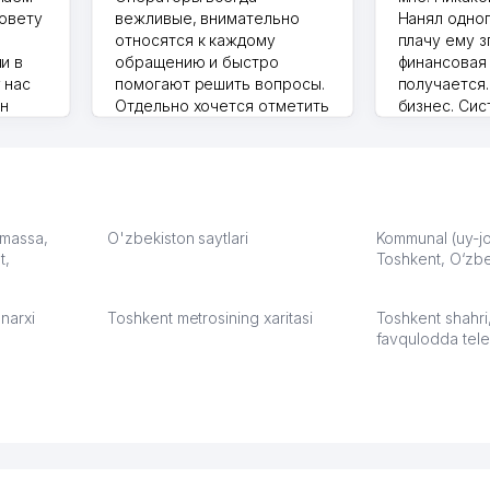
совету
вежливые, внимательно
Нанял одног
относятся к каждому
плачу ему з
и в
обращению и быстро
финансовая
 нас
помогают решить вопросы.
получается
ин
Отдельно хочется отметить
бизнес. Си
грамотную речь,
сама делает
то в 2
ответственность и
Другой кон
учку.
оперативность. Благодаря
поселке вря
чехлы
их работе значительно
потому что 
а,
улучшилось качество
Озона для У
что
обслуживания клиентов.
тут у нас у
: massa,
O'zbekiston saytlari
Kommunal (uy-joy
t,
Рекомендую этот колл-
Toshkent, O‘zbe
Выгодное д
36
центр как надежного
спокойное.
партнера для бизнеса.
Марат 27.07.
narxi
Toshkent metrosining xaritasi
Toshkent shahri
Vip Brand 31.07.2026 11:43:39
favqulodda tele