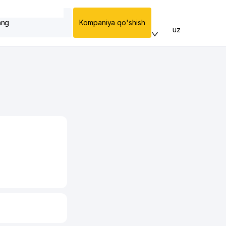
ang
Kompaniya qo'shish
uz