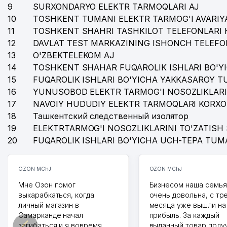
9
SURXONDARYO ELEKTR TARMOQLARI AJ
10
TOSHKENT TUMANI ELEKTR TARMOG'I AVARIYA
11
TOSHKENT SHAHRI TASHKILOT TELEFONLARI 
12
DAVLAT TEST MARKAZINING ISHONCH TELEFO
13
O'ZBEKTELEKOM AJ
14
TOSHKENT SHAHAR FUQAROLIK ISHLARI BO'Y
15
FUQAROLIK ISHLARI BO'YICHA YAKKASAROY 
16
YUNUSOBOD ELEKTR TARMOG'I NOSOZLIKLARI
17
NAVOIY HUDUDIY ELEKTR TARMOQLARI KORXO
18
Ташкентский следственный изолятор
19
ELEKTRTARMOG'I NOSOZLIKLARINI TO'ZATISH 
20
FUQAROLIK ISHLARI BO'YICHA UCH-TEPA TUM
OZON MChJ
OZON MChJ
Мне Озон помог
Бизнесом наша семья
выкарабкаться, когда
очень довольна, с тр
личный магазин в
месяца уже вышли на
Самарканде начал
прибыль. За каждый
загибаться и я вовремя
выданный товар полу