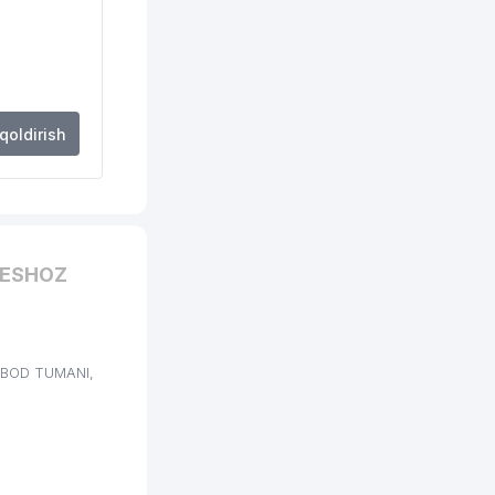
 qoldirish
LESHOZ
KOBOD TUMANI,