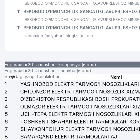
BEKOBOD O'RMONCHILIK SANOATI GLAVUPRLESHOZ MINSELVODX
❓
BEKOBOD O'RMONCHILIK SANOATI GLAVUPRLESHOZ MI
BEKOBOD O'RMONCHILIK SANOATI GLAVUPRLESHOZ MINSELV
❓
BEKOBOD O'RMONCHILIK SANOATI GLAVUPRLESHOZ M
raqamiga fax yuborishingiz mumkin.
Eng yaxshi 20 ta mashhur kompaniya (июль)
Eng yaxshi 20 ta mashhur sarlavha (июль)
Saytdagi yangi tashkilotlar
№
Nomi
1
YASHNOBOD ELEKTR TARMOG'I NOSOZLIKLARI 
2
CHILONZOR ELEKTR TARMOG'I NOSOZLIK XIZM
3
O'ZBEKISTON RESPUBLIKASI BOSH PROKURAT
4
OLMAZOR ELEKTR TARMOG'I NOSOZLIKLARI XI
5
UCH-TEPA ELEKTR TARMOG'I NOSOZLIKLARI X
6
TOSHKENT SHAHAR ELEKTR TARMOQLARI KOR
7
SHAYXONTOHUR ELEKTR TARMOG'I NOSOZLIKL
8
SAMARQAND ELEKTR TARMOQLARI AJ