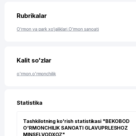
Rubrikalar
O‘rmon va park xo‘jaliklari
,
O‘rmon sanoati
Kalit so'zlar
o'rmon
,
o'rmonchilik
Statistika
Tashkilotning ko'rish statistikasi "BEKOBOD
O'RMONCHILIK SANOATI GLAVUPRLESHOZ
MINSELVODXOZ"