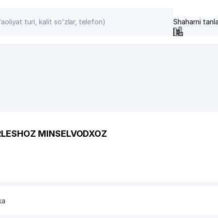
Shaharni tanl
RLESHOZ MINSELVODXOZ
ka