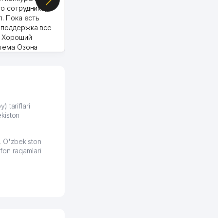
о сотрудника,
п. Пока есть
 поддержка все
Murod 24.07.2026 19:11:27
. Хороший
стема Озона
 отчеты.
курент в моем
д ли откроется,
видно на карте
збекистана что
же есть ПВЗ.
) tariflari
kiston
ело и
2026 08:00:37
, O'zbekiston
fon raqamlari