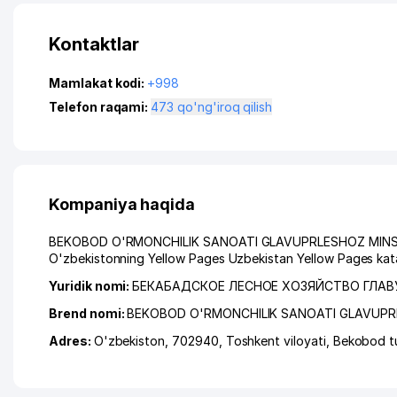
Kontaktlar
Mamlakat kodi:
+998
Telefon raqami:
473 qo'ng'iroq qilish
Kompaniya haqida
BEKOBOD O'RMONCHILIK SANOATI GLAVUPRLESHOZ MINSELVODX
O'zbekistonning Yellow Pages Uzbekistan Yellow Pages kata
Yuridik nomi:
БЕКАБАДСКОЕ ЛЕСНОЕ ХОЗЯЙСТВО ГЛА
Brend nomi:
BEKOBOD O'RMONCHILIK SANOATI GLAVUP
Adres:
O'zbekiston, 702940,
Toshkent viloyati
,
Bekobod t