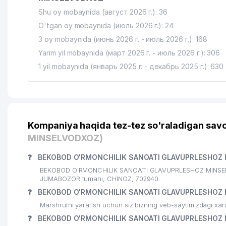
Shu oy mobaynida (август 2026 г.): 36
O'tgan oy mobaynida (июль 2026 г.): 24
3 oy mobaynida (июнь 2026 г. - июль 2026 г.): 168
Yarim yil mobaynida (март 2026 г. - июль 2026 г.): 306
1 yil mobaynida (январь 2025 г. - декабрь 2025 г.): 630
Kompaniya haqida tez-tez so'raladigan savo
MINSELVODXOZ)
❓
BEKOBOD O'RMONCHILIK SANOATI GLAVUPRLESHOZ M
BEKOBOD O'RMONCHILIK SANOATI GLAVUPRLESHOZ MINSELVOD
JUMABOZOR tumani, CHINOZ, 702940.
❓
BEKOBOD O'RMONCHILIK SANOATI GLAVUPRLESHOZ M
Marshrutni yaratish uchun siz bizning veb-saytimizdagi xa
❓
BEKOBOD O'RMONCHILIK SANOATI GLAVUPRLESHOZ MI