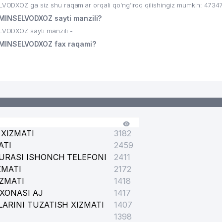
OZ ga siz shu raqamlar orqali qo’ng’iroq qilishingiz mumkin: 4734
NSELVODXOZ sayti manzili?
ODXOZ sayti manzili -
INSELVODXOZ fax raqami?
XIZMATI
3182
ATI
2459
URASI ISHONCH TELEFONI
2411
ZMATI
2172
IZMATI
1418
XONASI AJ
1417
ARINI TUZATISH XIZMATI
1407
1398