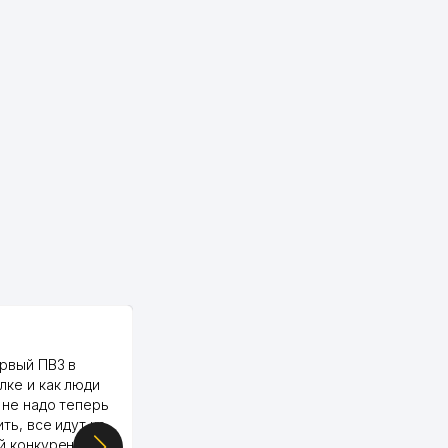
PALMA TEXTILE
рвый ПВЗ в
Yellowpages juda tez, aniq,
лке и как люди
qulay va sifatlik ishlaydi.
 не надо теперь
respect
ить, все идут ко
й конкуренции.