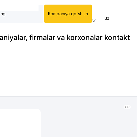
ang
Kompaniya qo'shish
uz
yalar, firmalar va korxonalar kontakt