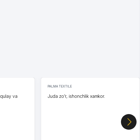
PALMA TEXTILE
 qulay va
Juda zo’r, ishonchlik xamkor.