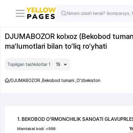
DJUMABOZOR kolxoz (Bekobod tumani, To
ma’lumotlari bilan to’liq ro’yhati
Topilgan tashkilotlar 1
/
DJUMABOZOR
,
Bekobod tumani
,
O'zbekiston
1. BEKOBOD O'RMONCHILIK SANOATI GLAVUPRL
Mamlakat kodi:
+998
Y