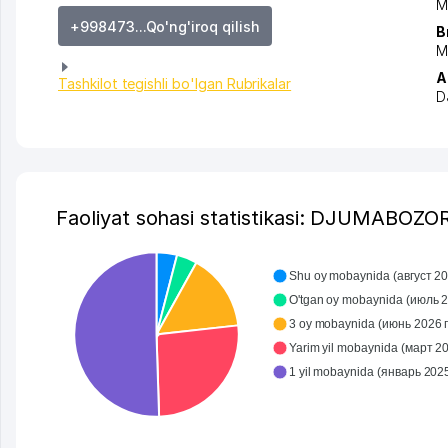
M
+998473...Qo'ng'iroq qilish
B
M
A
Tashkilot tegishli bo'lgan Rubrikalar
D
Faoliyat sohasi statistikasi: DJUMABOZO
Shu oy mobaynida (август 202
O'tgan oy mobaynida (июль 20
3 oy mobaynida (июнь 2026 г.
Yarim yil mobaynida (март 202