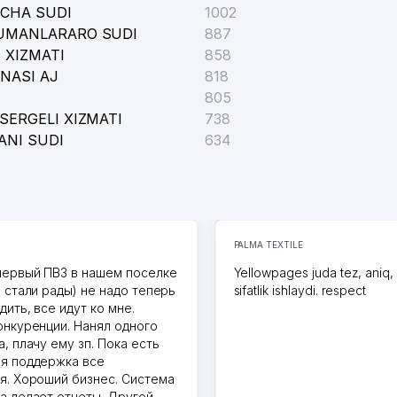
ICHA SUDI
1002
TUMANLARARO SUDI
887
 XIZMATI
858
NASI AJ
818
805
SERGELI XIZMATI
738
ANI SUDI
634
PALMA TEXTILE
первый ПВЗ в нашем поселке
Yellowpages juda tez, aniq,
и стали рады) не надо теперь
sifatlik ishlaydi. respect
дить, все идут ко мне.
онкуренции. Нанял одного
, плачу ему зп. Пока есть
я поддержка все
я. Хороший бизнес. Система
а делает отчеты. Другой