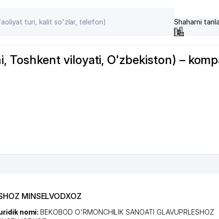
Shaharni tanl
shkent viloyati, O'zbekiston) – kompani
ESHOZ MINSELVODXOZ
uridik nomi:
BEKOBOD O'RMONCHILIK SANOATI GLAVUPRLESHOZ