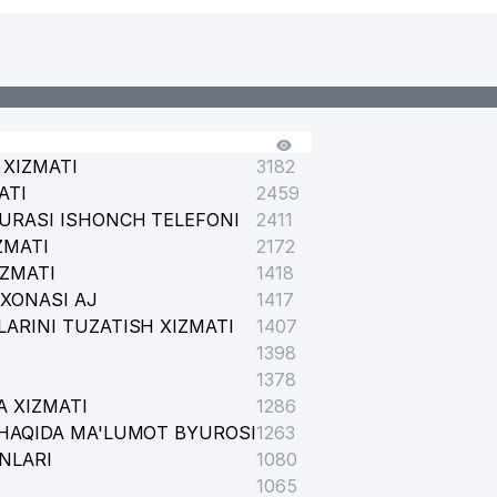
 XIZMATI
3182
ATI
2459
URASI ISHONCH TELEFONI
2411
ZMATI
2172
IZMATI
1418
XONASI AJ
1417
ARINI TUZATISH XIZMATI
1407
1398
1378
A XIZMATI
1286
HAQIDA MA'LUMOT BYUROSI
1263
NLARI
1080
1065