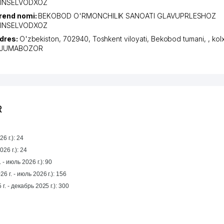
INSELVODXOZ
rend nomi:
BEKOBOD O'RMONCHILIK SANOATI GLAVUPRLESHOZ
INSELVODXOZ
dres:
O'zbekiston, 702940,
Toshkent viloyati
,
Bekobod tumani
,
,
kol
JUMABOZOR
R
6 г.): 24
26 г.): 24
 - июль 2026 г.): 90
6 г. - июль 2026 г.): 156
1 yil mobaynida (январь 2025 г. - декабрь 2025 г.): 300