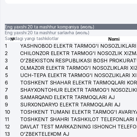
Eng yaxshi 20 ta mashhur kompaniya (июль)
Eng yaxshi 20 ta mashhur sarlavha (июль)
Saytdagi yangi tashkilotlar
№
Nomi
1
YASHNOBOD ELEKTR TARMOG'I NOSOZLIKLARI
2
CHILONZOR ELEKTR TARMOG'I NOSOZLIK XIZM
3
O'ZBEKISTON RESPUBLIKASI BOSH PROKURAT
4
OLMAZOR ELEKTR TARMOG'I NOSOZLIKLARI XI
5
UCH-TEPA ELEKTR TARMOG'I NOSOZLIKLARI X
6
TOSHKENT SHAHAR ELEKTR TARMOQLARI KOR
7
SHAYXONTOHUR ELEKTR TARMOG'I NOSOZLIKL
8
SAMARQAND ELEKTR TARMOQLARI AJ
9
SURXONDARYO ELEKTR TARMOQLARI AJ
10
TOSHKENT TUMANI ELEKTR TARMOG'I AVARIY
11
TOSHKENT SHAHRI TASHKILOT TELEFONLARI 
12
DAVLAT TEST MARKAZINING ISHONCH TELEFO
13
O'ZBEKTELEKOM AJ