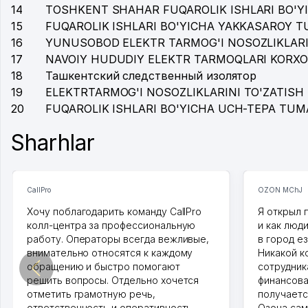
14
TOSHKENT SHAHAR FUQAROLIK ISHLARI BO'Y
15
FUQAROLIK ISHLARI BO'YICHA YAKKASAROY 
16
YUNUSOBOD ELEKTR TARMOG'I NOSOZLIKLARI
17
NAVOIY HUDUDIY ELEKTR TARMOQLARI KORXO
18
Ташкентский следственный изолятор
19
ELEKTRTARMOG'I NOSOZLIKLARINI TO'ZATISH 
20
FUQAROLIK ISHLARI BO'YICHA UCH-TEPA TUM
Sharhlar
CallPro
OZON MChJ
Хочу поблагодарить команду CallPro
Я открыл 
колл-центра за профессиональную
и как люд
работу. Операторы всегда вежливые,
в город ез
внимательно относятся к каждому
Никакой к
обращению и быстро помогают
сотрудника
решить вопросы. Отдельно хочется
финансова
отметить грамотную речь,
получаетс
ответственность и оперативность.
Озона сам