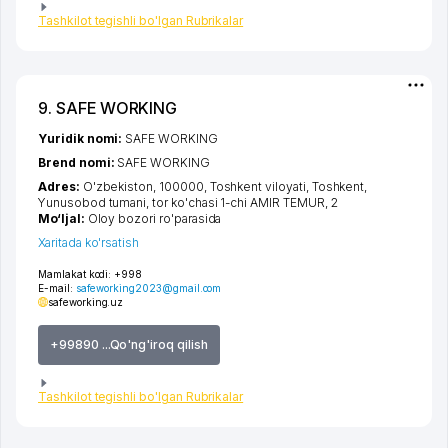
Tashkilot tegishli bo'lgan Rubrikalar
9. SAFE WORKING
Yuridik nomi:
SAFE WORKING
Brend nomi:
SAFE WORKING
Adres:
O'zbekiston, 100000,
Toshkent viloyati
,
Toshkent
,
Yunusobod tumani
,
tor ko'chasi 1-chi AMIR TEMUR
, 2
Mo‘ljal:
Oloy bozori ro'parasida
Xaritada ko'rsatish
Mamlakat kodi:
+998
E-mail:
safeworking2023@gmail.com
safeworking.uz
+99890 ...Qo'ng'iroq qilish
Tashkilot tegishli bo'lgan Rubrikalar