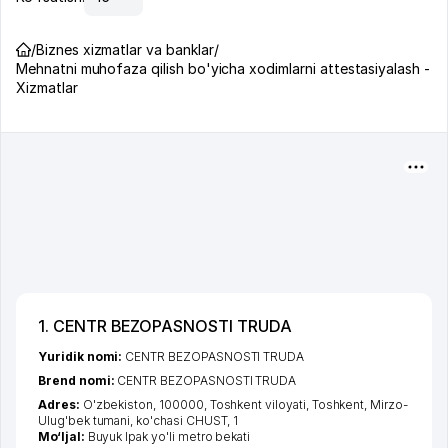
/
Biznes xizmatlar va banklar
/
Mehnatni muhofaza qilish bo'yicha xodimlarni attestasiyalash -
Xizmatlar
1. CENTR BEZOPASNOSTI TRUDA
Yuridik nomi:
CENTR BEZOPASNOSTI TRUDA
Brend nomi:
CENTR BEZOPASNOSTI TRUDA
Adres:
O'zbekiston, 100000,
Toshkent viloyati
,
Toshkent
,
Mirzo-
Ulug'bek tumani
,
ko'chasi CHUST
, 1
Mo‘ljal:
Buyuk Ipak yo'li metro bekati