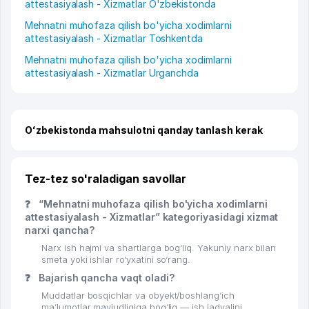
attestasiyalash - Xizmatlar O'zbekistonda
Mehnatni muhofaza qilish bo'yicha xodimlarni
attestasiyalash - Xizmatlar Toshkentda
Mehnatni muhofaza qilish bo'yicha xodimlarni
attestasiyalash - Xizmatlar Urganchda
Oʻzbekistonda mahsulotni qanday tanlash kerak
Tez-tez so'raladigan savollar
❓
“Mehnatni muhofaza qilish bo'yicha xodimlarni
attestasiyalash - Xizmatlar” kategoriyasidagi xizmat
narxi qancha?
Narx ish hajmi va shartlarga bog‘liq. Yakuniy narx bilan
smeta yoki ishlar ro‘yxatini so‘rang.
❓
Bajarish qancha vaqt oladi?
Muddatlar bosqichlar va obyekt/boshlang‘ich
ma’lumotlar mavjudligiga bog‘liq — ish jadvalini