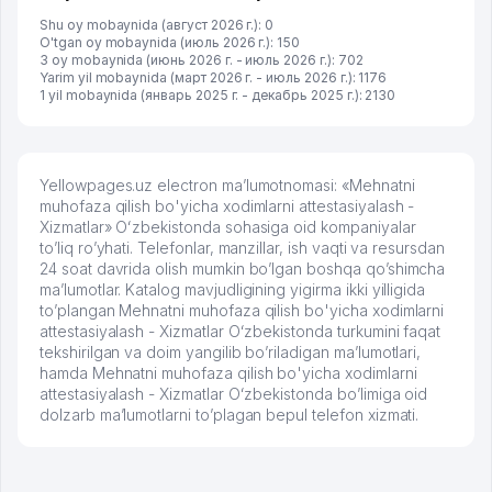
Shu oy mobaynida (август 2026 г.): 0
O'tgan oy mobaynida (июль 2026 г.): 150
3 oy mobaynida (июнь 2026 г. - июль 2026 г.): 702
Yarim yil mobaynida (март 2026 г. - июль 2026 г.): 1176
1 yil mobaynida (январь 2025 г. - декабрь 2025 г.): 2130
Yellowpages.uz electron ma’lumotnomasi: «Mehnatni
muhofaza qilish bo'yicha xodimlarni attestasiyalash -
Xizmatlar» Oʻzbekistonda sohasiga oid kompaniyalar
to’liq ro’yhati. Telefonlar, manzillar, ish vaqti va resursdan
24 soat davrida olish mumkin bo’lgan boshqa qo’shimcha
ma’lumotlar. Katalog mavjudligining yigirma ikki yilligida
to’plangan Mehnatni muhofaza qilish bo'yicha xodimlarni
attestasiyalash - Xizmatlar Oʻzbekistonda turkumini faqat
tekshirilgan va doim yangilib bo’riladigan ma’lumotlari,
hamda Mehnatni muhofaza qilish bo'yicha xodimlarni
attestasiyalash - Xizmatlar Oʻzbekistonda bo’limiga oid
dolzarb ma’lumotlarni to’plagan bepul telefon xizmati.