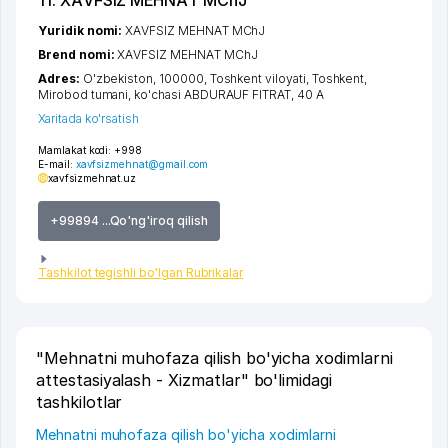
11. ХАVFSIZ МЕНNАT MChJ
Yuridik nomi:
ХАVFSIZ МЕНNАT MChJ
Brend nomi:
ХАVFSIZ МЕНNАT MChJ
Adres:
O'zbekiston, 100000,
Toshkent viloyati
,
Toshkent
,
Mirobod tumani
,
ko'chasi ABDURAUF FITRAT
, 40 A
Xaritada ko'rsatish
Mamlakat kodi:
+998
E-mail:
xavfsizmehnat@gmail.com
xavfsizmehnat.uz
+99894 ...Qo'ng'iroq qilish
Tashkilot tegishli bo'lgan Rubrikalar
"Mehnatni muhofaza qilish bo'yicha xodimlarni
attestasiyalash - Xizmatlar" bo'limidagi
tashkilotlar
Mehnatni muhofaza qilish bo'yicha xodimlarni