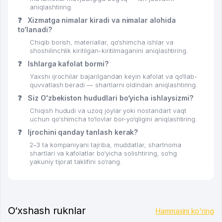
aniqlashtiring.
❓
Xizmatga nimalar kiradi va nimalar alohida
to‘lanadi?
Chiqib borish, materiallar, qo‘shimcha ishlar va
shoshilinchlik kiritilgan-kiritilmaganini aniqlashtiring.
❓
Ishlarga kafolat bormi?
Yaxshi ijrochilar bajarilgandan keyin kafolat va qo‘llab-
quvvatlash beradi — shartlarni oldindan aniqlashtiring.
❓
Siz O'zbekiston hududlari bo‘yicha ishlaysizmi?
Chiqish hududi va uzoq joylar yoki nostandart vaqt
uchun qo‘shimcha to‘lovlar bor-yo‘qligini aniqlashtiring.
❓
Ijrochini qanday tanlash kerak?
2–3 ta kompaniyani tajriba, muddatlar, shartnoma
shartlari va kafolatlar bo‘yicha solishtiring, so‘ng
yakuniy tijorat taklifini so‘rang.
O‘xshash ruknlar
Hammasini ko'ring