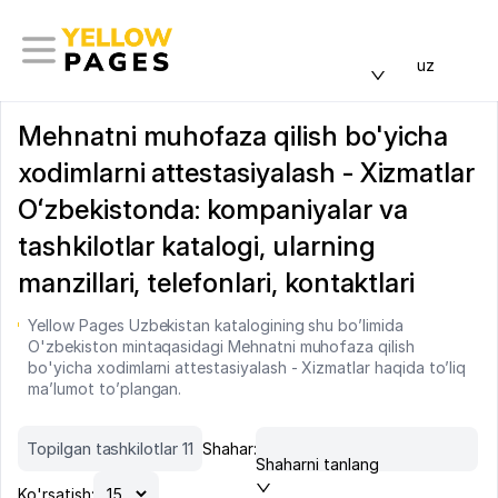
uz
Mehnatni muhofaza qilish bo'yicha
xodimlarni attestasiyalash - Xizmatlar
Oʻzbekistonda: kompaniyalar va
tashkilotlar katalogi, ularning
manzillari, telefonlari, kontaktlari
Yellow Pages Uzbekistan katalogining shu bo’limida
O'zbekiston mintaqasidagi Mehnatni muhofaza qilish
bo'yicha xodimlarni attestasiyalash - Xizmatlar haqida to’liq
ma’lumot to’plangan.
Topilgan tashkilotlar 11
Shahar:
Shaharni tanlang
Ko'rsatish: