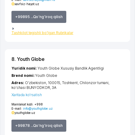
xavfsiz-hayot.uz
+99895 ...Qo'ng'iroq qilish
Tashkilot tegishli bo'lgan Rubrikalar
8. Youth Globe
Yuridik nomi:
Youth Globe Xususiy Bandlik Agentligi
Brend nomi:
Youth Globe
Adres:
O'zbekiston, 100015,
Toshkent
,
Chilonzor tumani
,
ko'chasi BUNYODKOR
, 3А
Xaritada ko'rsatish
Mamlakat kodi:
+998
E-mail:
info@youthglobe.uz
youthglobe.uz
+99878 ...Qo'ng'iroq qilish