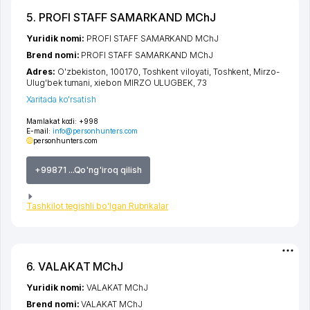
5. PROFI STAFF SAMARKAND MChJ
Yuridik nomi:
PROFI STAFF SAMARKAND MChJ
Brend nomi:
PROFI STAFF SAMARKAND MChJ
Adres:
O'zbekiston, 100170,
Toshkent viloyati
,
Toshkent
,
Mirzo-
Ulug'bek tumani
,
xiеbon MIRZO ULUGBEK
, 73
Xaritada ko'rsatish
Mamlakat kodi:
+998
E-mail:
info@personhunters.com
personhunters.com
+99871 ...Qo'ng'iroq qilish
Tashkilot tegishli bo'lgan Rubrikalar
6. VALAKAT MChJ
Yuridik nomi:
VALAKAT MChJ
Brend nomi:
VALAKAT MChJ