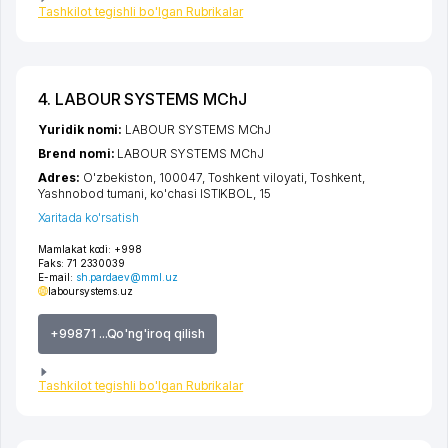
Tashkilot tegishli bo'lgan Rubrikalar
4. LABOUR SYSTEMS MChJ
Yuridik nomi:
LABOUR SYSTEMS MChJ
Brend nomi:
LABOUR SYSTEMS MChJ
Adres:
O'zbekiston, 100047,
Toshkent viloyati
,
Toshkent
,
Yashnobod tumani
,
ko'chasi ISTIKBOL
, 15
Xaritada ko'rsatish
Mamlakat kodi:
+998
Faks:
71 2330039
E-mail:
sh.pardaev@mml.uz
laboursystems.uz
+99871 ...Qo'ng'iroq qilish
Tashkilot tegishli bo'lgan Rubrikalar