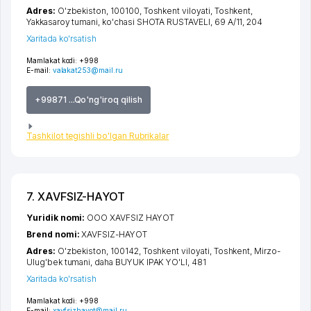
Adres:
O'zbekiston, 100100,
Toshkent viloyati
,
Toshkent
,
Yakkasaroy tumani
,
ko'chasi SHOTA RUSTAVELI
, 69 А/11, 204
Xaritada ko'rsatish
Mamlakat kodi:
+998
E-mail:
valakat253@mail.ru
+99871 ...Qo'ng'iroq qilish
Tashkilot tegishli bo'lgan Rubrikalar
7. XAVFSIZ-HAYOT
Yuridik nomi:
ООО XAVFSIZ HAYOT
Brend nomi:
XAVFSIZ-HAYOT
Adres:
O'zbekiston, 100142,
Toshkent viloyati
,
Toshkent
,
Mirzo-
Ulug'bek tumani
,
daha BUYUK IPAK YO'LI
, 481
Xaritada ko'rsatish
Mamlakat kodi:
+998
E-mail:
xavfsizhayot@mail.ru