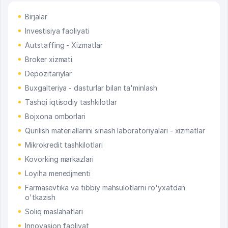
Birjalar
Investisiya faoliyati
Autstaffing - Xizmatlar
Broker xizmati
Depozitariylar
Buxgalteriya - dasturlar bilan ta'minlash
Tashqi iqtisodiy tashkilotlar
Bojxona omborlari
Qurilish materiallarini sinash laboratoriyalari - xizmatlar
Mikrokredit tashkilotlari
Kovorking markazlari
Loyiha menedjmenti
Farmasevtika va tibbiy mahsulotlarni ro'yxatdan
o'tkazish
Soliq maslahatlari
Innovasion faoliyat