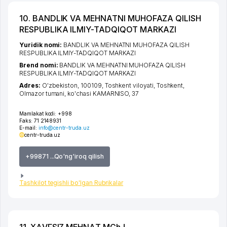
10. BANDLIK VA MEHNATNI MUHOFAZA QILISH
RESPUBLIKA ILMIY-TADQIQOT MARKAZI
Yuridik nomi:
BANDLIK VA MEHNATNI MUHOFAZA QILISH
RESPUBLIKA ILMIY-TADQIQOT MARKAZI
Brend nomi:
BANDLIK VA MEHNATNI MUHOFAZA QILISH
RESPUBLIKA ILMIY-TADQIQOT MARKAZI
Adres:
O'zbekiston, 100109,
Toshkent viloyati
,
Toshkent
,
Olmazor tumani
,
ko'chasi KAMARNISO
, 37
Mamlakat kodi:
+998
Faks:
71 2148931
E-mail:
info@centr-truda.uz
centr-truda.uz
+99871 ...Qo'ng'iroq qilish
Tashkilot tegishli bo'lgan Rubrikalar