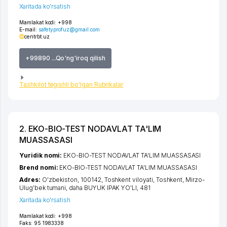
Xaritada ko'rsatish
Mamlakat kodi:
+998
E-mail:
safetyprofuz@gmail.com
centrbt.uz
+99890 ...Qo'ng'iroq qilish
Tashkilot tegishli bo'lgan Rubrikalar
2. EKO-BIO-TEST NODAVLAT TA'LIM
MUASSASASI
Yuridik nomi:
EKO-BIO-TEST NODAVLAT TA'LIM MUASSASASI
Brend nomi:
EKO-BIO-TEST NODAVLAT TA'LIM MUASSASASI
Adres:
O'zbekiston, 100142,
Toshkent viloyati
,
Toshkent
,
Mirzo-
Ulug'bek tumani
,
daha BUYUK IPAK YO'LI
, 481
Xaritada ko'rsatish
Mamlakat kodi:
+998
Faks:
95 1983338