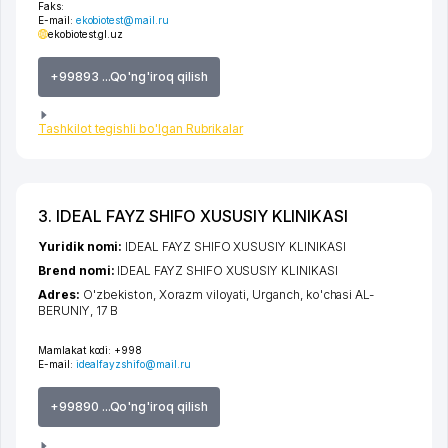
Faks:
E-mail:
ekobiotest@mail.ru
ekobiotest.gl.uz
+99893 ...Qo'ng'iroq qilish
Tashkilot tegishli bo'lgan Rubrikalar
3. IDEAL FAYZ SHIFO XUSUSIY KLINIKASI
Yuridik nomi:
IDEAL FAYZ SHIFO XUSUSIY KLINIKASI
Brend nomi:
IDEAL FAYZ SHIFO XUSUSIY KLINIKASI
Adres:
O'zbekiston,
Xorazm viloyati
,
Urganch
,
ko'chasi AL-
BERUNIY
, 17 B
Mamlakat kodi:
+998
E-mail:
idealfayzshifo@mail.ru
+99890 ...Qo'ng'iroq qilish