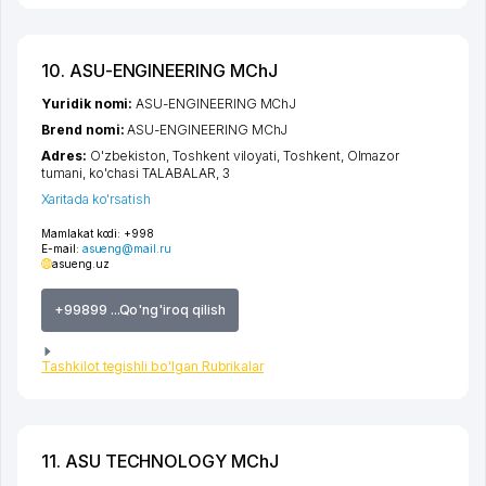
10. ASU-ENGINEERING MChJ
Yuridik nomi:
ASU-ENGINEERING MChJ
Brend nomi:
ASU-ENGINEERING MChJ
Adres:
O'zbekiston,
Toshkent viloyati
,
Toshkent
,
Olmazor
tumani
,
ko'chasi TALABALAR
, 3
Xaritada ko'rsatish
Mamlakat kodi:
+998
E-mail:
asueng@mail.ru
asueng.uz
+99899 ...Qo'ng'iroq qilish
Tashkilot tegishli bo'lgan Rubrikalar
11. ASU TECHNOLOGY MChJ