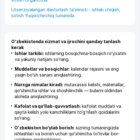
Litsenziyalangan dasturlash ta'minoti - ishlab chiqish,
sotish Yuqorichirchiq tumanida
Oʻzbekistonda xizmat va ijrochini qanday tanlash
kerak
Ishlar tarkibi:
ishlarning bosqichma-bosqich ro‘yxatini
va yakuniy natijani so‘rang.
Muddatlar va bosqichlar:
kalendar rejasini va eng
yaqin bo‘sh sanani aniqlashtiring.
Narxga nimalar kiradi:
mutaxassis kelishi, materiallar,
qo‘shimcha ishlar va shoshilinchlik — bularni oldindan
alohida aniqlashtiring.
Kafolat va qo‘llab-quvvatlash:
kafolat muddati va
qayta kelish yoki kamchiliklarni to‘g‘rilash qoidalarini
so‘rang.
O'zbekiston bo‘ylab borish:
sizning tumaningizda
ishlashlari va borish uchun qo‘shimcha to‘lovlar bor-
yo‘qligini aniqlashtiring.