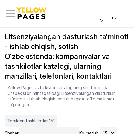
uz
Litsenziyalangan dasturlash ta'minoti
- ishlab chiqish, sotish
Oʻzbekistonda: kompaniyalar va
tashkilotlar katalogi, ularning
manzillari, telefonlari, kontaktlari
Yellow Pages Uzbekistan katalogining shu bo’limida
O'zbekiston mintaqasidagi Litsenziyalangan dasturlash
ta'minoti - ishlab chiqish, sotish haqida to’liq ma’lumot
to’plangan.
Topilgan tashkilotlar 151
Shahar:
Ko'rsatish: