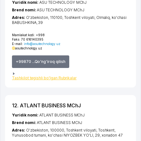
Yuridik nomi:
ASU TECHNOLOGY MChJ
Brend nomi:
ASU TECHNOLOGY MChJ
Adres:
O'zbekiston, 110100,
Toshkent viloyati
,
Olmaliq
,
ko'chasi
BABUSHKINA
, 39
Mamlakat kodi:
+998
Faks:
70 616140395
E-mail:
info@asutechnology.uz
asutechnology.uz
+99870 ...Qo'ng'iroq qilish
Tashkilot tegishli bo'lgan Rubrikalar
12. ATLANT BUSINESS MChJ
Yuridik nomi:
ATLANT BUSINESS MChJ
Brend nomi:
ATLANT BUSINESS MChJ
Adres:
O'zbekiston, 100000,
Toshkent viloyati
,
Toshkent
,
Yunusobod tumani
,
ko'chasi NIYOZBEK YO'LI
, 29, xonadon 47