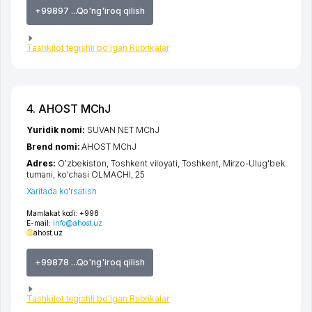
+99897 ...Qo'ng'iroq qilish
Tashkilot tegishli bo'lgan Rubrikalar
4. AHOST MChJ
Yuridik nomi:
SUVAN NET MChJ
Brend nomi:
AHOST MChJ
Adres:
O'zbekiston,
Toshkent viloyati
,
Toshkent
,
Mirzo-Ulug'bek
tumani
,
ko'chasi OLMACHI
, 25
Xaritada ko'rsatish
Mamlakat kodi:
+998
E-mail:
info@ahost.uz
ahost.uz
+99878 ...Qo'ng'iroq qilish
Tashkilot tegishli bo'lgan Rubrikalar