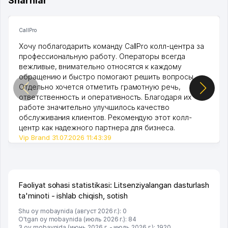
Sharhlar
CallPro
Хочу поблагодарить команду CallPro колл-центра за
профессиональную работу. Операторы всегда
вежливые, внимательно относятся к каждому
обращению и быстро помогают решить вопросы.
Отдельно хочется отметить грамотную речь,
ответственность и оперативность. Благодаря их
работе значительно улучшилось качество
обслуживания клиентов. Рекомендую этот колл-
центр как надежного партнера для бизнеса.
Vip Brand 31.07.2026 11:43:39
Faoliyat sohasi statistikasi: Litsenziyalangan dasturlash
ta'minoti - ishlab chiqish, sotish
Shu oy mobaynida (август 2026 г.): 0
O'tgan oy mobaynida (июль 2026 г.): 84
3 oy mobaynida (июнь 2026 г. - июль 2026 г.): 1920