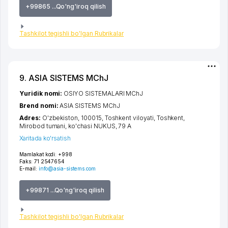
+99865 ...Qo'ng'iroq qilish
Tashkilot tegishli bo'lgan Rubrikalar
9. ASIA SISTEMS MChJ
Yuridik nomi:
OSIYO SISTEMALARI MChJ
Brend nomi:
ASIA SISTEMS MChJ
Adres:
O'zbekiston, 100015,
Toshkent viloyati
,
Toshkent
,
Mirobod tumani
,
ko'chasi NUKUS
, 79 А
Xaritada ko'rsatish
Mamlakat kodi:
+998
Faks:
71 2547654
E-mail:
info@asia-sistems.com
+99871 ...Qo'ng'iroq qilish
Tashkilot tegishli bo'lgan Rubrikalar