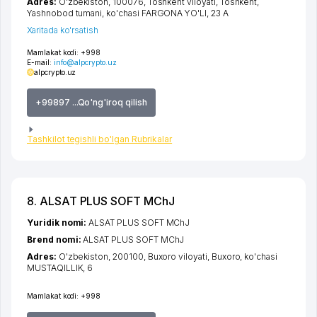
Adres:
O'zbekiston, 100076,
Toshkent viloyati
,
Toshkent
,
Yashnobod tumani
,
ko'chasi FARGONA YO'LI
, 23 А
Xaritada ko'rsatish
Mamlakat kodi:
+998
E-mail:
info@alpcrypto.uz
alpcrypto.uz
+99897 ...Qo'ng'iroq qilish
Tashkilot tegishli bo'lgan Rubrikalar
8. ALSAT PLUS SOFT MChJ
Yuridik nomi:
ALSAT PLUS SOFT MChJ
Brend nomi:
ALSAT PLUS SOFT MChJ
Adres:
O'zbekiston, 200100,
Buxoro viloyati
,
Buxoro
,
ko'chasi
MUSTAQILLIK
, 6
Mamlakat kodi:
+998