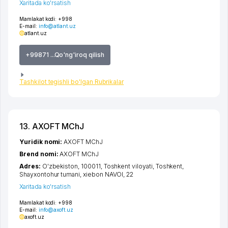
Xaritada ko'rsatish
Mamlakat kodi:
+998
E-mail:
info@atlant.uz
atlant.uz
+99871 ...Qo'ng'iroq qilish
Tashkilot tegishli bo'lgan Rubrikalar
13. AXOFT MChJ
Yuridik nomi:
AXOFT MChJ
Brend nomi:
AXOFT MChJ
Adres:
O'zbekiston, 100011,
Toshkent viloyati
,
Toshkent
,
Shayxontohur tumani
,
xiеbon NAVOI
, 22
Xaritada ko'rsatish
Mamlakat kodi:
+998
E-mail:
info@axoft.uz
axoft.uz