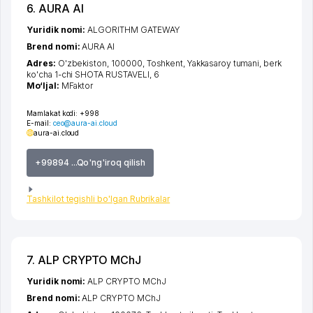
6. AURA AI
Yuridik nomi:
ALGORITHM GATEWAY
Brend nomi:
AURA AI
Adres:
O'zbekiston, 100000,
Toshkent
,
Yakkasaroy tumani
,
berk
ko'cha 1-chi SHOTA RUSTAVELI
, 6
Mo‘ljal:
MFaktor
Mamlakat kodi:
+998
E-mail:
ceo@aura-ai.cloud
aura-ai.cloud
+99894 ...Qo'ng'iroq qilish
Tashkilot tegishli bo'lgan Rubrikalar
7. ALP CRYPTO MChJ
Yuridik nomi:
ALP CRYPTO MChJ
Brend nomi:
ALP CRYPTO MChJ