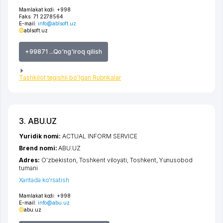
Mamlakat kodi:
+998
Faks:
71 2278564
E-mail:
info@ablsoft.uz
ablsoft.uz
+99871 ...Qo'ng'iroq qilish
Tashkilot tegishli bo'lgan Rubrikalar
3. ABU.UZ
Yuridik nomi:
ACTUAL INFORM SERVICE
Brend nomi:
ABU.UZ
Adres:
O'zbekiston,
Toshkent viloyati
,
Toshkent
,
Yunusobod
tumani
Xaritada ko'rsatish
Mamlakat kodi:
+998
E-mail:
info@abu.uz
abu.uz