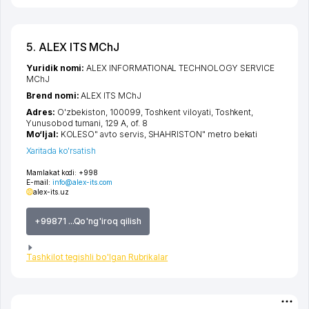
5. ALEX ITS MChJ
Yuridik nomi:
ALEX INFORMATIONAL TECHNOLOGY SERVICE
MChJ
Brend nomi:
ALEX ITS MChJ
Adres:
O'zbekiston, 100099,
Toshkent viloyati
,
Toshkent
,
Yunusobod tumani
, 129 A, of. 8
Mo‘ljal:
KOLESO" avto servis, SHAHRISTON" metro bekati
Xaritada ko'rsatish
Mamlakat kodi:
+998
E-mail:
info@alex-its.com
alex-its.uz
+99871 ...Qo'ng'iroq qilish
Tashkilot tegishli bo'lgan Rubrikalar