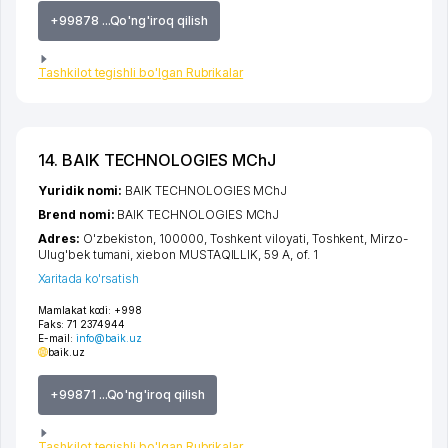
+99878 ...Qo'ng'iroq qilish
Tashkilot tegishli bo'lgan Rubrikalar
14. BAIK TECHNOLOGIES MChJ
Yuridik nomi:
BAIK TECHNOLOGIES MChJ
Brend nomi:
BAIK TECHNOLOGIES MChJ
Adres:
O'zbekiston, 100000,
Toshkent viloyati
,
Toshkent
,
Mirzo-
Ulug'bek tumani
,
xiеbon MUSTAQILLIK
, 59 A, of. 1
Xaritada ko'rsatish
Mamlakat kodi:
+998
Faks:
71 2374944
E-mail:
info@baik.uz
baik.uz
+99871 ...Qo'ng'iroq qilish
Tashkilot tegishli bo'lgan Rubrikalar