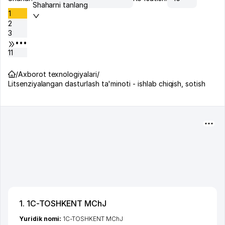
Shaharni tanlang
1
2
3
•••
11
/
Axborot texnologiyalari
/
Litsenziyalangan dasturlash ta'minoti - ishlab chiqish, sotish
1. 1C-TOSHKENT MChJ
Yuridik nomi:
1C-TOSHKENT MChJ