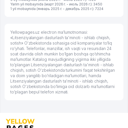
Yarim yil mobaynida (март 2026 г. - июль 2026 г.): 3450
1 yil mobaynida (январь 2025 г. - декабрь 2025 г.): 7224
Yellowpages.uz electron ma’lumotnomasi:
«Litsenziyalangan dasturlash ta'minoti - ishlab chiqish,
sotish» Oʻzbekistonda sohasiga oid kompaniyalar to’liq
ro’yhati. Telefonlar, manzillar, ish vaqti va resursdan 24
soat davrida olish mumkin bo’lgan boshqa qo’shimcha
ma’lumotlar. Katalog mavjudligining yigirma ikki yilligida
to’plangan Litsenziyalangan dasturlash ta'minoti - ishlab
chiqish, sotish Oʻzbekistonda turkumini faqat tekshirilgan
va doim yangilib bo’riladigan ma’lumotlari, hamda
Litsenziyalangan dasturlash ta'minoti - ishlab chiqish,
sotish Oʻzbekistonda bo’limiga oid dolzarb ma’lumotlarni
to’plagan bepul telefon xizmati.