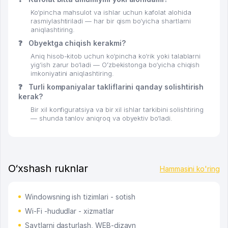
Ko‘pincha mahsulot va ishlar uchun kafolat alohida
rasmiylashtiriladi — har bir qism bo‘yicha shartlarni
aniqlashtiring.
❓
Obyektga chiqish kerakmi?
Aniq hisob-kitob uchun ko‘pincha ko‘rik yoki talablarni
yig‘ish zarur bo‘ladi — Oʻzbekistonga bo‘yicha chiqish
imkoniyatini aniqlashtiring.
❓
Turli kompaniyalar takliflarini qanday solishtirish
kerak?
Bir xil konfiguratsiya va bir xil ishlar tarkibini solishtiring
— shunda tanlov aniqroq va obyektiv bo‘ladi.
O‘xshash ruknlar
Hammasini ko'ring
Windowsning ish tizimlari - sotish
Wi-Fi -hududlar - xizmatlar
Saytlarni dasturlash, WEB-dizayn