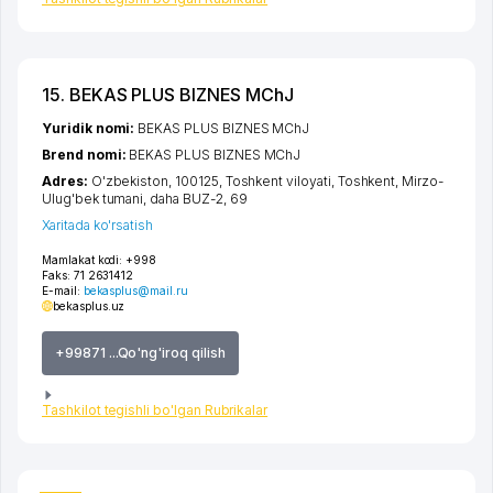
15. BEKAS PLUS BIZNES MChJ
Yuridik nomi:
BEKAS PLUS BIZNES MChJ
Brend nomi:
BEKAS PLUS BIZNES MChJ
Adres:
O'zbekiston, 100125,
Toshkent viloyati
,
Toshkent
,
Mirzo-
Ulug'bek tumani
,
daha BUZ-2
, 69
Xaritada ko'rsatish
Mamlakat kodi:
+998
Faks:
71 2631412
E-mail:
bekasplus@mail.ru
bekasplus.uz
+99871 ...Qo'ng'iroq qilish
Tashkilot tegishli bo'lgan Rubrikalar