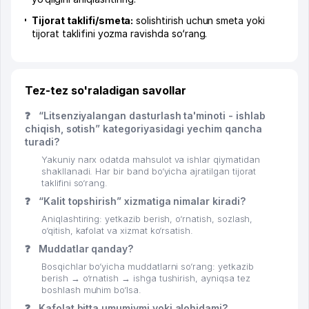
Tijorat taklifi/smeta:
solishtirish uchun smeta yoki
tijorat taklifini yozma ravishda so‘rang.
Tez-tez so'raladigan savollar
❓
“Litsenziyalangan dasturlash ta'minoti - ishlab
chiqish, sotish” kategoriyasidagi yechim qancha
turadi?
Yakuniy narx odatda mahsulot va ishlar qiymatidan
shakllanadi. Har bir band bo‘yicha ajratilgan tijorat
taklifini so‘rang.
❓
“Kalit topshirish” xizmatiga nimalar kiradi?
Aniqlashtiring: yetkazib berish, o‘rnatish, sozlash,
o‘qitish, kafolat va xizmat ko‘rsatish.
❓
Muddatlar qanday?
Bosqichlar bo‘yicha muddatlarni so‘rang: yetkazib
berish → o‘rnatish → ishga tushirish, ayniqsa tez
boshlash muhim bo‘lsa.
❓
Kafolat bitta umumiymi yoki alohidami?