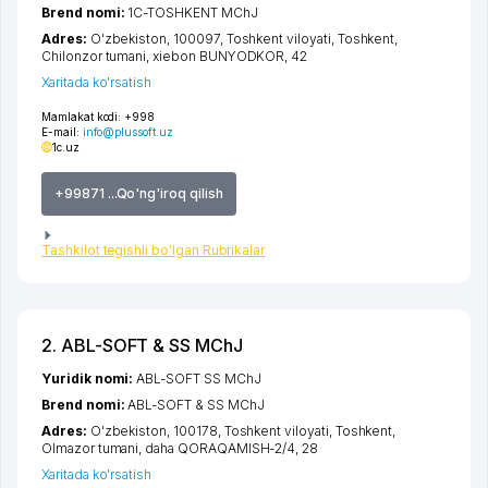
Brend nomi:
1C-TOSHKENT MChJ
Adres:
O'zbekiston, 100097,
Toshkent viloyati
,
Toshkent
,
Chilonzor tumani
,
xiеbon BUNYODKOR
, 42
Xaritada ko'rsatish
Mamlakat kodi:
+998
E-mail:
info@plussoft.uz
1c.uz
+99871 ...Qo'ng'iroq qilish
Tashkilot tegishli bo'lgan Rubrikalar
2. ABL-SOFT & SS MChJ
Yuridik nomi:
ABL-SOFT SS MChJ
Brend nomi:
ABL-SOFT & SS MChJ
Adres:
O'zbekiston, 100178,
Toshkent viloyati
,
Toshkent
,
Olmazor tumani
,
daha QORAQAMISH-2/4
, 28
Xaritada ko'rsatish