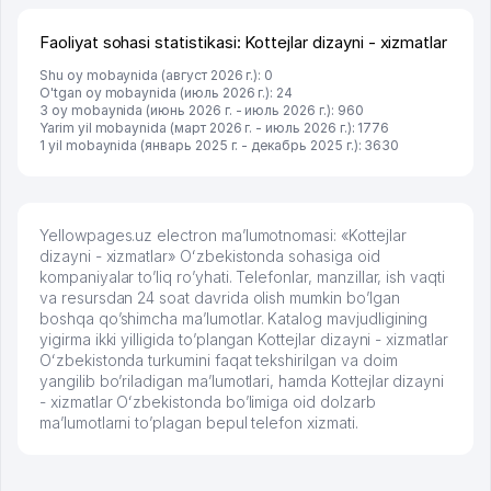
Faoliyat sohasi statistikasi: Kottejlar dizayni - xizmatlar
Shu oy mobaynida (август 2026 г.): 0
O'tgan oy mobaynida (июль 2026 г.): 24
3 oy mobaynida (июнь 2026 г. - июль 2026 г.): 960
Yarim yil mobaynida (март 2026 г. - июль 2026 г.): 1776
1 yil mobaynida (январь 2025 г. - декабрь 2025 г.): 3630
Yellowpages.uz electron ma’lumotnomasi: «Kottejlar
dizayni - xizmatlar» Oʻzbekistonda sohasiga oid
kompaniyalar to’liq ro’yhati. Telefonlar, manzillar, ish vaqti
va resursdan 24 soat davrida olish mumkin bo’lgan
boshqa qo’shimcha ma’lumotlar. Katalog mavjudligining
yigirma ikki yilligida to’plangan Kottejlar dizayni - xizmatlar
Oʻzbekistonda turkumini faqat tekshirilgan va doim
yangilib bo’riladigan ma’lumotlari, hamda Kottejlar dizayni
- xizmatlar Oʻzbekistonda bo’limiga oid dolzarb
ma’lumotlarni to’plagan bepul telefon xizmati.