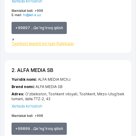
Xaritada ko'rsatish
Mamlakat kodi:
+998
E-mail:
hi@ad-a.uz
+99897 ...Qo'ng'iroq qilish
Tashkilot tegishli bo'lgan Rubrikalar
2. ALFA MEDIA SB
Yuridik nomi:
ALFA MEDIA MChJ
Brend nomi:
ALFA MEDIA SB
Adres:
O'zbekiston,
Toshkent viloyati
,
Toshkent
,
Mirzo-Ulug'bek
tumani
,
daha TTZ-2
, 43
Xaritada ko'rsatish
Mamlakat kodi:
+998
+99899 ...Qo'ng'iroq qilish