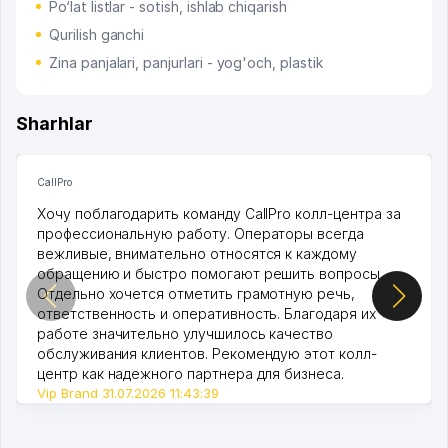
Po‘lat listlar - sotish, ishlab chiqarish
Qurilish ganchi
Zina panjalari, panjurlari - yog'och, plastik
Sharhlar
CallPro
Хочу поблагодарить команду CallPro колл-центра за
профессиональную работу. Операторы всегда
вежливые, внимательно относятся к каждому
обращению и быстро помогают решить вопросы.
Отдельно хочется отметить грамотную речь,
ответственность и оперативность. Благодаря их
работе значительно улучшилось качество
обслуживания клиентов. Рекомендую этот колл-
центр как надежного партнера для бизнеса.
Vip Brand 31.07.2026 11:43:39