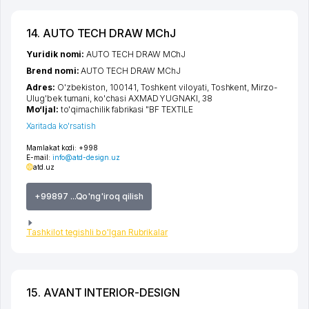
14. AUTO TECH DRAW MChJ
Yuridik nomi:
AUTO TECH DRAW MChJ
Brend nomi:
AUTO TECH DRAW MChJ
Adres:
O'zbekiston, 100141,
Toshkent viloyati
,
Toshkent
,
Mirzo-
Ulug'bek tumani
,
ko'chasi AXMAD YUGNAKI
, 38
Mo‘ljal:
to'qimachilik fabrikasi "BF TEXTILE
Xaritada ko'rsatish
Mamlakat kodi:
+998
E-mail:
info@atd-design.uz
atd.uz
+99897 ...Qo'ng'iroq qilish
Tashkilot tegishli bo'lgan Rubrikalar
15. AVANT INTERIOR-DESIGN