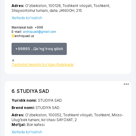
Adres:
O'zbekiston, 100128,
Toshkent viloyati
,
Toshkent
,
Shayxontohur tumani
,
daha JANGOH
, 215
Xaritada ko'rsatish
Mamlakat kodi:
+998
E-mail:
archiquad@gmail.com
archiquad.uz
+99895 ...Qo'ng'iroq qilish
Tashkilot tegishli bo'lgan Rubrikalar
6. STUDIYA SAD
Yuridik nomi:
STUDIYA SAD
Brend nomi:
STUDIYA SAD
Adres:
O'zbekiston, 100052,
Toshkent viloyati
,
Toshkent
,
Mirzo-
Ulug'bek tumani
,
ko'chasi SAYOXAT
, 2
Mo‘ljal:
Bon kafesi
Xaritada ko'rsatish