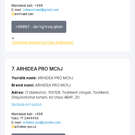
Mamlakat kodi:
+998
E-mail:
infoarchisad@gmail.com
archisad.com
+99897 ...Qo'ng'iroq qilish
Tashkilot tegishli bo'lgan Rubrikalar
7. ARHIDEA PRO MChJ
Yuridik nomi:
ARHIDEA PRO MChJ
Brend nomi:
ARHIDEA PRO MChJ
Adres:
O'zbekiston, 100128,
Toshkent viloyati
,
Toshkent
,
Shayxontohur tumani
,
ko'chasi ABAY
, 20
Xaritada ko'rsatish
Mamlakat kodi:
+998
Faks:
71 2444456
E-mail:
arhidea-pro@yandex.com
arhidea-pro.uz