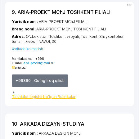
9. ARIA-PROEKT MChJ TOSHKENT FILIALI
Yuridik nomi:
ARIA-PROEKT MChJ FILIALI
Brend nomi:
ARIA-PROEKT MChJ TOSHKENT FILIALI
Adres:
O'zbekiston,
Toshkent viloyati
,
Toshkent
,
Shayxontohur
tumani
,
xiеbon NAVOI
, 30
Xaritada ko'rsatish
Mamlakat kodi:
+998
E-mail:
aria-proekt@mail.ru
aria.uz
+99890 ...Qo'ng'iroq qilish
Tashkilot tegishli bo'lgan Rubrikalar
10. ARKADA DIZAYN-STUDIYA
Yuridik nomi:
ARKADA DESIGN MChJ