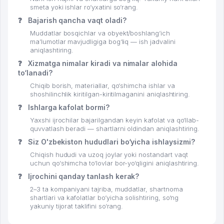
smeta yoki ishlar ro‘yxatini so‘rang.
❓
Bajarish qancha vaqt oladi?
Muddatlar bosqichlar va obyekt/boshlang‘ich
ma’lumotlar mavjudligiga bog‘liq — ish jadvalini
aniqlashtiring.
❓
Xizmatga nimalar kiradi va nimalar alohida
to‘lanadi?
Chiqib borish, materiallar, qo‘shimcha ishlar va
shoshilinchlik kiritilgan-kiritilmaganini aniqlashtiring.
❓
Ishlarga kafolat bormi?
Yaxshi ijrochilar bajarilgandan keyin kafolat va qo‘llab-
quvvatlash beradi — shartlarni oldindan aniqlashtiring.
❓
Siz O'zbekiston hududlari bo‘yicha ishlaysizmi?
Chiqish hududi va uzoq joylar yoki nostandart vaqt
uchun qo‘shimcha to‘lovlar bor-yo‘qligini aniqlashtiring.
❓
Ijrochini qanday tanlash kerak?
2–3 ta kompaniyani tajriba, muddatlar, shartnoma
shartlari va kafolatlar bo‘yicha solishtiring, so‘ng
yakuniy tijorat taklifini so‘rang.