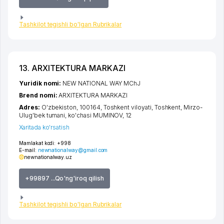
Tashkilot tegishli bo'lgan Rubrikalar
13. ARXITEKTURA MARKAZI
Yuridik nomi:
NEW NATIONAL WAY MChJ
Brend nomi:
ARXITEKTURA MARKAZI
Adres:
O'zbekiston, 100164,
Toshkent viloyati
,
Toshkent
,
Mirzo-
Ulug'bek tumani
,
ko'chasi MUMINOV
, 12
Xaritada ko'rsatish
Mamlakat kodi:
+998
E-mail:
newnationalway@gmail.com
newnationalway.uz
+99897 ...Qo'ng'iroq qilish
Tashkilot tegishli bo'lgan Rubrikalar