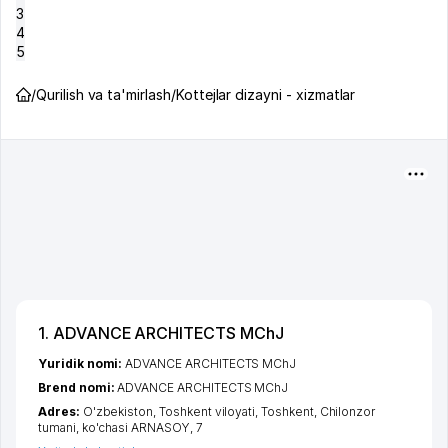
3
4
5
/
Qurilish va ta'mirlash
/
Kottejlar dizayni - xizmatlar
1. ADVANCE ARCHITECTS MChJ
Yuridik nomi:
ADVANCE ARCHITECTS MChJ
Brend nomi:
ADVANCE ARCHITECTS MChJ
Adres:
O'zbekiston,
Toshkent viloyati
,
Toshkent
,
Chilonzor
tumani
,
ko'chasi ARNASOY
, 7