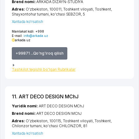
Brend nomi:
ARKADA DIZAYN-STUDIYA
Adres:
O'zbekiston, 100011,
Toshkent viloyati
,
Toshkent
,
Shayxontohur tumani
,
ko'chasi SEBZOR
, 5
Xaritada ko'rsatish
Mamlakat kodi:
+998
E-mail:
info@arkada.uz
arkada.uz
+99871 ...Qo'ng'iroq qilish
Tashkilot tegishli bo'lgan Rubrikalar
11. ART DECO DESIGN MChJ
Yuridik nomi:
ART DECO DESIGN MChJ
Brend nomi:
ART DECO DESIGN MChJ
Adres:
O'zbekiston, 100115,
Toshkent viloyati
,
Toshkent
,
Chilonzor tumani
,
ko'chasi CHILONZOR
, 81
Xaritada ko'rsatish