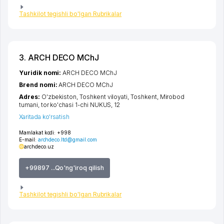
Tashkilot tegishli bo'lgan Rubrikalar
3. ARCH DECO MChJ
Yuridik nomi:
ARCH DECO MChJ
Brend nomi:
ARCH DECO MChJ
Adres:
O'zbekiston,
Toshkent viloyati
,
Toshkent
,
Mirobod
tumani
,
tor ko'chasi 1-chi NUKUS
, 12
Xaritada ko'rsatish
Mamlakat kodi:
+998
E-mail:
archdeco.ltd@gmail.com
archdeco.uz
+99897 ...Qo'ng'iroq qilish
Tashkilot tegishli bo'lgan Rubrikalar