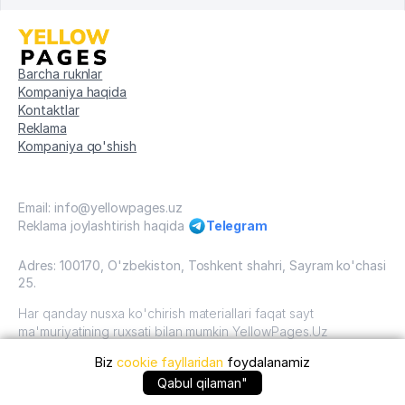
Barcha ruknlar
Kompaniya haqida
Kontaktlar
Reklama
Kompaniya qo'shish
Email: info@yellowpages.uz
Reklama joylashtirish haqida
Telegram
Adres: 100170, O'zbekiston, Toshkent shahri, Sayram ko'chasi
25.
Har qanday nusxa ko'chirish materiallari faqat sayt
ma'muriyatining ruxsati bilan mumkin YellowPages.Uz
Biz
cookie fayllaridan
foydalanamiz
O'zbekiston, 2009 - 2026 / O'zbekiston "sariq
sahifalar"mualliflik huquqi. Barcha huquqlar himoyalangan.
Qabul qilaman"