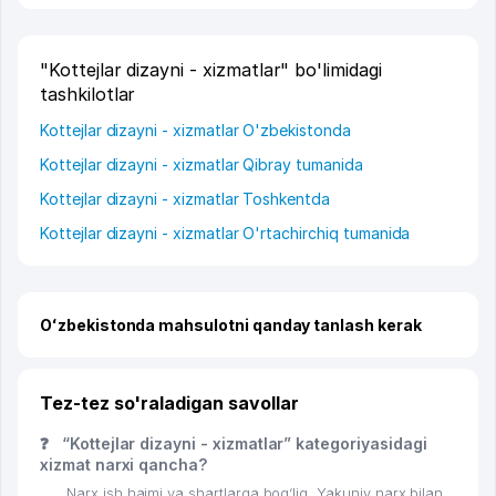
"Kottejlar dizayni - xizmatlar" bo'limidagi
tashkilotlar
Kottejlar dizayni - xizmatlar O'zbekistonda
Kottejlar dizayni - xizmatlar Qibray tumanida
Kottejlar dizayni - xizmatlar Toshkentda
Kottejlar dizayni - xizmatlar O'rtachirchiq tumanida
Oʻzbekistonda mahsulotni qanday tanlash kerak
Tez-tez so'raladigan savollar
❓
“Kottejlar dizayni - xizmatlar” kategoriyasidagi
xizmat narxi qancha?
Narx ish hajmi va shartlarga bog‘liq. Yakuniy narx bilan