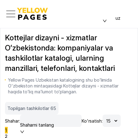
uz
Kottejlar dizayni - xizmatlar
Oʻzbekistonda: kompaniyalar va
tashkilotlar katalogi, ularning
manzillari, telefonlari, kontaktlari
Yellow Pages Uzbekistan katalogining shu bo’limida
O'zbekiston mintaqasidagi Kottejlar dizayni - xizmatlar
haqida to’liq ma’lumot to’plangan.
Topilgan tashkilotlar 65
Shahar:
Ko'rsatish:
Shaharni tanlang
1
2