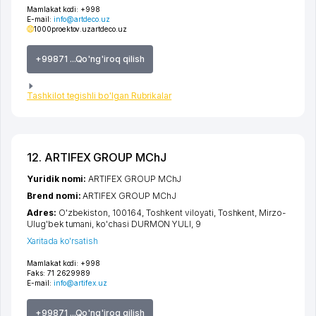
Mamlakat kodi:
+998
E-mail:
info@artdeco.uz
1000proektov.uz
artdeco.uz
+99871 ...Qo'ng'iroq qilish
Tashkilot tegishli bo'lgan Rubrikalar
12. ARTIFEX GROUP MChJ
Yuridik nomi:
ARTIFEX GROUP MChJ
Brend nomi:
ARTIFEX GROUP MChJ
Adres:
O'zbekiston, 100164,
Toshkent viloyati
,
Toshkent
,
Mirzo-
Ulug'bek tumani
,
ko'chasi DURMON YULI
, 9
Xaritada ko'rsatish
Mamlakat kodi:
+998
Faks:
71 2629989
E-mail:
info@artifex.uz
+99871 ...Qo'ng'iroq qilish