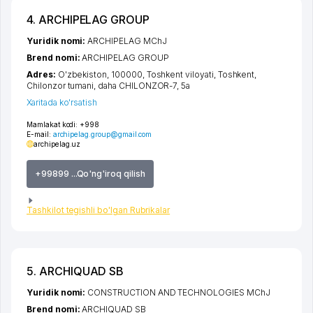
4. ARCHIPELAG GROUP
Yuridik nomi:
ARCHIPELAG MChJ
Brend nomi:
ARCHIPELAG GROUP
Adres:
O'zbekiston, 100000,
Toshkent viloyati
,
Toshkent
,
Chilonzor tumani
,
daha CHILONZOR-7
, 5а
Xaritada ko'rsatish
Mamlakat kodi:
+998
E-mail:
archipelag.group@gmail.com
archipelag.uz
+99899 ...Qo'ng'iroq qilish
Tashkilot tegishli bo'lgan Rubrikalar
5. ARCHIQUAD SB
Yuridik nomi:
CONSTRUCTION AND TECHNOLOGIES MChJ
Brend nomi:
ARCHIQUAD SB