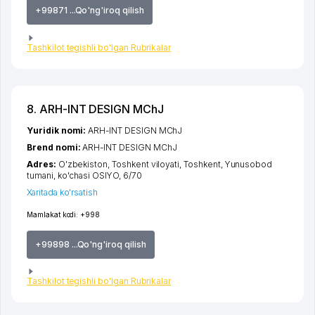
+99871 ...Qo'ng'iroq qilish
Tashkilot tegishli bo'lgan Rubrikalar
8. ARH-INT DESIGN MChJ
Yuridik nomi:
ARH-INT DESIGN MChJ
Brend nomi:
ARH-INT DESIGN MChJ
Adres:
O'zbekiston,
Toshkent viloyati
,
Toshkent
,
Yunusobod
tumani
,
ko'chasi OSIYO
, 6/70
Xaritada ko'rsatish
Mamlakat kodi:
+998
+99898 ...Qo'ng'iroq qilish
Tashkilot tegishli bo'lgan Rubrikalar