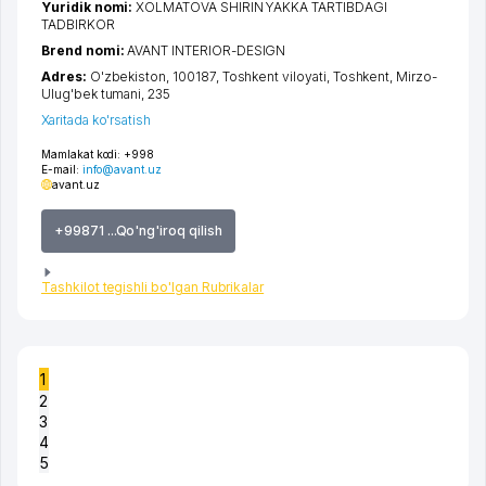
Yuridik nomi:
XOLMATOVA SHIRIN YAKKA TARTIBDAGI
TADBIRKOR
Brend nomi:
AVANT INTERIOR-DESIGN
Adres:
O'zbekiston, 100187,
Toshkent viloyati
,
Toshkent
,
Mirzo-
Ulug'bek tumani
, 235
Xaritada ko'rsatish
Mamlakat kodi:
+998
E-mail:
info@avant.uz
avant.uz
+99871 ...Qo'ng'iroq qilish
Tashkilot tegishli bo'lgan Rubrikalar
1
2
3
4
5