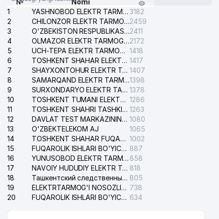
№
Nomi
1
YASHNOBOD ELEKTR TARMOG'I NOSOZLIKLARI XIZMATI
3182
2
CHILONZOR ELEKTR TARMOG'I NOSOZLIK XIZMATI
2459
3
O'ZBEKISTON RESPUBLIKASI BOSH PROKURATURASI ISHONCH TELEFONI
2411
4
OLMAZOR ELEKTR TARMOG'I NOSOZLIKLARI XIZMATI
2172
5
UCH-TEPA ELEKTR TARMOG'I NOSOZLIKLARI XIZMATI
1418
6
TOSHKENT SHAHAR ELEKTR TARMOQLARI KORXONASI AJ
1417
7
SHAYXONTOHUR ELEKTR TARMOG'I NOSOZLIKLARINI TUZATISH XIZMATI
1407
8
SAMARQAND ELEKTR TARMOQLARI AJ
1398
9
SURXONDARYO ELEKTR TARMOQLARI AJ
1378
10
TOSHKENT TUMANI ELEKTR TARMOG'I AVARIYA XIZMATI
1286
11
TOSHKENT SHAHRI TASHKILOT TELEFONLARI HAQIDA MA'LUMOT BYUROSI
1263
12
DAVLAT TEST MARKAZINING ISHONCH TELEFONLARI
1080
13
O'ZBEKTELEKOM AJ
1065
14
TOSHKENT SHAHAR FUQAROLIK ISHLARI BO'YICHA SUDI
1002
15
FUQAROLIK ISHLARI BO'YICHA YAKKASAROY TUMANLARARO SUDI
887
16
YUNUSOBOD ELEKTR TARMOG'I NOSOZLIKLARI XIZMATI
858
17
NAVOIY HUDUDIY ELEKTR TARMOQLARI KORXONASI AJ
818
18
Ташкентский следственный изолятор
805
19
ELEKTRTARMOG'I NOSOZLIKLARINI TO'ZATISH SERGELI XIZMATI
738
20
FUQAROLIK ISHLARI BO'YICHA UCH-TEPA TUMANI SUDI
634