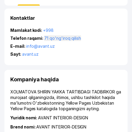
Kontaktlar
Mamlakat kodi:
+998
Telefon raqami:
71 qo'ng'iroq qilish
E-mail:
info@avant.uz
Sayt:
avant.uz
Kompaniya haqida
XOLMATOVA SHIRIN YAKKA TARTIBDAGI TADBIRKOR ga
murojaat qilganingizda, iltimos, ushbu tashkilot haqida
ma'lumotni O'zbekistonning Yellow Pages Uzbekistan
Yellow Pages katalogida topganingizni ayting.
Yuridik nomi:
AVANT INTERIOR-DESIGN
Brend nomi:
AVANT INTERIOR-DESIGN