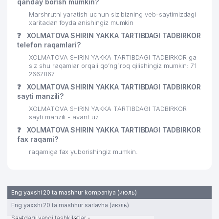
qanday borish mumkin?
Marshrutni yaratish uchun siz bizning veb-saytimizdagi
xaritadan foydalanishingiz mumkin
❓
XOLMATOVA SHIRIN YAKKA TARTIBDAGI TADBIRKOR
telefon raqamlari?
XOLMATOVA SHIRIN YAKKA TARTIBDAGI TADBIRKOR ga
siz shu raqamlar orqali qo’ng’iroq qilishingiz mumkin: 71
2667867
❓
XOLMATOVA SHIRIN YAKKA TARTIBDAGI TADBIRKOR
sayti manzili?
XOLMATOVA SHIRIN YAKKA TARTIBDAGI TADBIRKOR
sayti manzili - avant.uz
❓
XOLMATOVA SHIRIN YAKKA TARTIBDAGI TADBIRKOR
fax raqami?
raqamiga fax yuborishingiz mumkin.
Eng yaxshi 20 ta mashhur kompaniya (июль)
Eng yaxshi 20 ta mashhur sarlavha (июль)
Saytdagi yangi tashkilotlar