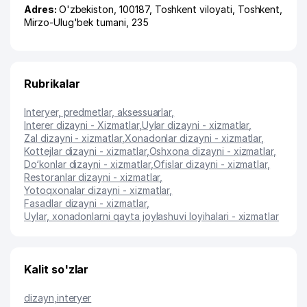
Adres:
O'zbekiston, 100187,
Toshkent viloyati
,
Toshkent
,
Mirzo-Ulug'bek tumani
, 235
Rubrikalar
Interyer, predmetlar, aksessuarlar
,
Interer dizayni - Xizmatlar
,
Uylar dizayni - xizmatlar
,
Zal dizayni - xizmatlar
,
Xonadonlar dizayni - xizmatlar
,
Kottejlar dizayni - xizmatlar
,
Oshxona dizayni - xizmatlar
,
Do‘konlar dizayni - xizmatlar
,
Ofislar dizayni - xizmatlar
,
Restoranlar dizayni - xizmatlar
,
Yotoqxonalar dizayni - xizmatlar
,
Fasadlar dizayni - xizmatlar
,
Uylar, xonadonlarni qayta joylashuvi loyihalari - xizmatlar
Kalit so'zlar
dizayn
,
interyer