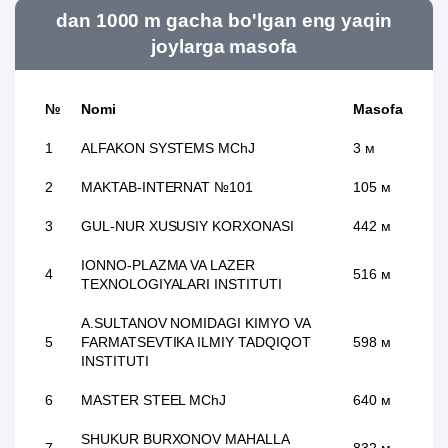
dan 1000 m gacha bo'lgan eng yaqin
joylarga masofa
№
Nomi
Masofa
1
ALFAKON SYSTEMS MChJ
3 м
2
MAKTAB-INTERNAT №101
105 м
3
GUL-NUR XUSUSIY KORXONASI
442 м
IONNO-PLAZMA VA LAZER
4
516 м
TEXNOLOGIYALARI INSTITUTI
A.SULTANOV NOMIDAGI KIMYO VA
5
FARMATSEVTIKA ILMIY TADQIQOT
598 м
INSTITUTI
6
MASTER STEEL MChJ
640 м
SHUKUR BURXONOV MAHALLA