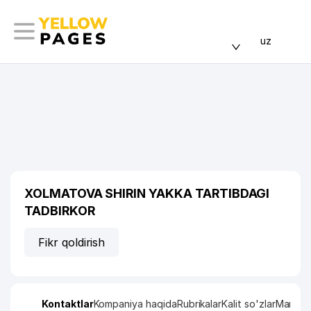
uz
XOLMATOVA SHIRIN YAKKA TARTIBDAGI
TADBIRKOR
Fikr qoldirish
Kontaktlar
Kompaniya haqida
Rubrikalar
Kalit so'zlar
Manzil x