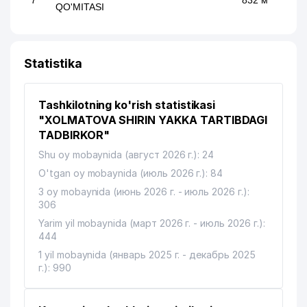
7
832 м
QO'MITASI
Statistika
Tashkilotning ko'rish statistikasi
"XOLMATOVA SHIRIN YAKKA TARTIBDAGI
TADBIRKOR"
Shu oy mobaynida (август 2026 г.): 24
O'tgan oy mobaynida (июль 2026 г.): 84
3 oy mobaynida (июнь 2026 г. - июль 2026 г.):
306
Yarim yil mobaynida (март 2026 г. - июль 2026 г.):
444
1 yil mobaynida (январь 2025 г. - декабрь 2025
г.): 990