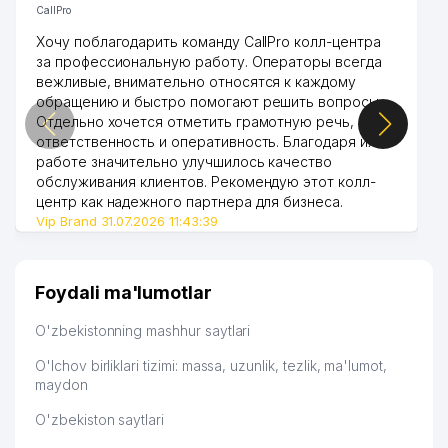
CallPro
Хочу поблагодарить команду CallPro колл-центра
за профессиональную работу. Операторы всегда
вежливые, внимательно относятся к каждому
обращению и быстро помогают решить вопросы.
Отдельно хочется отметить грамотную речь,
ответственность и оперативность. Благодаря их
работе значительно улучшилось качество
обслуживания клиентов. Рекомендую этот колл-
центр как надежного партнера для бизнеса.
Vip Brand 31.07.2026 11:43:39
Foydali ma'lumotlar
O'zbekistonning mashhur saytlari
O'lchov birliklari tizimi: massa, uzunlik, tezlik, ma'lumot,
maydon
O'zbekiston saytlari