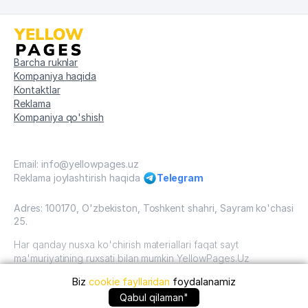
Barcha ruknlar
Kompaniya haqida
Kontaktlar
Reklama
Kompaniya qo'shish
Email: info@yellowpages.uz
Reklama joylashtirish haqida
Telegram
Adres: 100170, O'zbekiston, Toshkent shahri, Sayram ko'chasi
25.
Har qanday nusxa ko'chirish materiallari faqat sayt
ma'muriyatining ruxsati bilan mumkin YellowPages.Uz
Biz
cookie fayllaridan
foydalanamiz
O'zbekiston, 2009 - 2026 / O'zbekiston "sariq
sahifalar"mualliflik huquqi. Barcha huquqlar himoyalangan.
+99871 ... qo'ng'iroq qilish
Qabul qilaman"