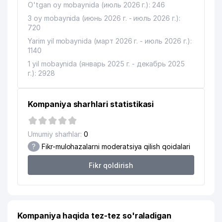
ABDULLAEV NOMLI GEOLOGIYA VA
O'tgan oy mobaynida (июль 2026 г.): 246
12
540 м
GEOFIZIKA INSTITUTI
3 oy mobaynida (июнь 2026 г. - июль 2026 г.):
720
MIRZO-ULUGBEK TUMANI XALQ
13
550 м
Yarim yil mobaynida (март 2026 г. - июль 2026 г.):
TA'LIMI BO'LIMI
1140
MIRZO-ULUG'BEK TUMANI
1 yil mobaynida (январь 2025 г. - декабрь 2025
14
554 м
MAKTABGACHA TA'LIM BO'LIMI
г.): 2928
BOLALAR BOG'CHASI №145
15
591 м
(GUNCHA)
Kompaniya sharhlari statistikasi
ETALON PRIBOR SERVIS XUSUSIY
16
596 м
KORXONASI
Umumiy sharhlar:
0
?
Fikr-mulohazalarni moderatsiya qilish qoidalari
TOSHKENT VILOYATI ICHKI ISHLAR
17
597 м
BOSHQARMASINING TIBBIY XIZMATI
Fikr qoldirish
BARKAMOL AVLOD BOLALAR
18
609 м
MAKTAB MIRZO-ULUGBEK TUMANI
19
MEGA TOUR MChJ
620 м
Kompaniya haqida tez-tez so'raladigan