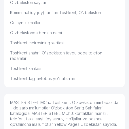
O'zbekiston saytlari
TOSHKENT SHAHAR FUQAROLIK
Kommunal (uy-joy) tariflari Toshkent, O‘zbekiston
49
800 м
ISHLARI BO'YICHA SUDI
Onlayn xizmatlar
50
JAXONGIR PLUS SERVIS MChJ
801 м
O'zbekistonda benzin narxi
FAN AKADEMIYASINING
51
802 м
Toshkent metrosining xaritasi
FUNDAMENTAL QUTUBXONASI
Toshkent shahri, O'zbekiston favqulodda telefon
HURIYAT-BEGIM XUSUSIY
raqamlari
52
803 м
KORXONASI
Toshkent xaritasi
53
JАVОНIR ТIВВIYОТ MChJ
807 м
Toshkentdagi avtobus yo'nalishlari
54
MED PROLINE MChJ
807 м
55
IZIT MChJ
809 м
MASTER STEEL MChJ Toshkent, O'zbekiston mintaqasida
GULSARA-AZIZ XUSUSIY
– dolzarb ma’lumotlar O’zbekiston Sariq Sahifalari
56
810 м
KORXONASI
katalogida. MASTER STEEL MChJ: kontaktlar, manzil,
telefon, faks, sayt, joylashuv, mo’ljallar va boshqa
MIRZO-ULUG'BEK TUMANI
qo’shimcha ma’lumotlar Yellow Pages Uzbekistan saytida.
57
810 м
MADANIYAT BO'LIMI