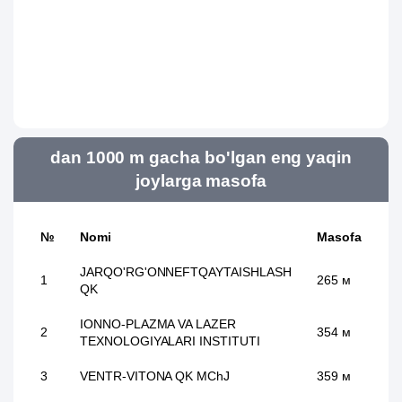
dan 1000 m gacha bo'lgan eng yaqin
joylarga masofa
№
Nomi
Masofa
JARQO'RG'ONNEFTQAYTAISHLASH
1
265 м
QK
IONNO-PLAZMA VA LAZER
2
354 м
TEXNOLOGIYALARI INSTITUTI
3
VENTR-VITONA QK MChJ
359 м