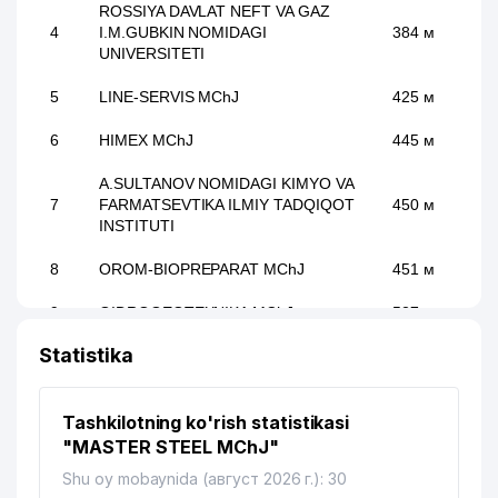
ROSSIYA DAVLAT NEFT VA GAZ
4
I.M.GUBKIN NOMIDAGI
384 м
UNIVERSITETI
5
LINE-SERVIS MChJ
425 м
6
HIMEX MChJ
445 м
A.SULTANOV NOMIDAGI KIMYO VA
7
FARMATSEVTIKA ILMIY TADQIQOT
450 м
INSTITUTI
8
OROM-BIOPREPARAT MChJ
451 м
9
GIDROGEOTEXNIKA MChJ
527 м
Statistika
QURILISH BOSHQARMASI №33
10
534 м
MChJ
Tashkilotning ko'rish statistikasi
O'ZBEKISTON FANLAR
11
AKADEMIYASI V.I.ROMANOVSKIY
536 м
"MASTER STEEL MChJ"
NOMLI MATEMATIKA INSTITUTI
Shu oy mobaynida (август 2026 г.): 30