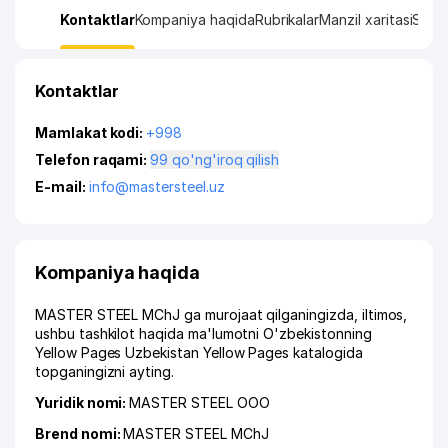
Kontaktlar
Kompaniya haqida
Rubrikalar
Manzil xaritasi
Stati
Kontaktlar
Mamlakat kodi:
+998
Telefon raqami:
99 qo'ng'iroq qilish
E-mail:
info@mastersteel.uz
Kompaniya haqida
MASTER STEEL MChJ ga murojaat qilganingizda, iltimos,
ushbu tashkilot haqida ma'lumotni O'zbekistonning
Yellow Pages Uzbekistan Yellow Pages katalogida
topganingizni ayting.
Yuridik nomi:
MASTER STEEL ООО
Brend nomi:
MASTER STEEL MChJ