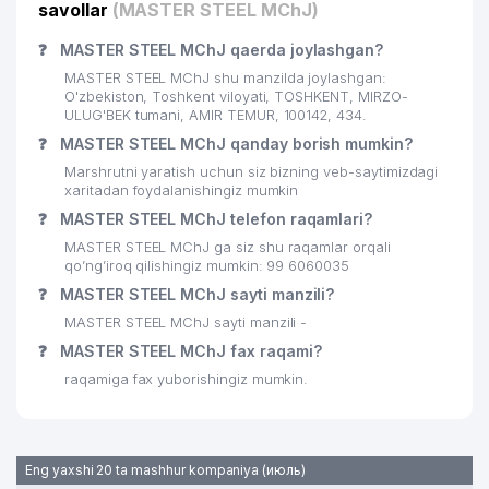
20
GREEN PENGUIN MChJ
623 м
savollar
(MASTER STEEL MChJ)
XOLMATOVA SHIRIN YAKKA
❓
MASTER STEEL MChJ qaerda joylashgan?
21
640 м
TARTIBDAGI TADBIRKOR
MASTER STEEL MChJ shu manzilda joylashgan:
O'zbekiston, Toshkent viloyati, TOSHKENT, MIRZO-
22
OMEGA MED MChJ
656 м
ULUG'BEK tumani, AMIR TEMUR, 100142, 434.
❓
MASTER STEEL MChJ qanday borish mumkin?
23
ATS №262
659 м
Marshrutni yaratish uchun siz bizning veb-saytimizdagi
xaritadan foydalanishingiz mumkin
24
MAKTAB-INTERNAT №101
671 м
❓
MASTER STEEL MChJ telefon raqamlari?
25
VIQOR-SERVIS MChJ
681 м
MASTER STEEL MChJ ga siz shu raqamlar orqali
qo’ng’iroq qilishingiz mumkin: 99 6060035
26
ELITE TRADE LEADER MChJ
686 м
❓
MASTER STEEL MChJ sayti manzili?
27
MASTER STEEL MChJ sayti manzili -
MOBILE SOLUTIONS MChJ
689 м
❓
MASTER STEEL MChJ fax raqami?
BASHIROV M.T. YAKKA TARTIBDAGI
28
693 м
raqamiga fax yuborishingiz mumkin.
TADBIRKOR
29
BMT INTERNATIONAL GROUP MChJ
694 м
Eng yaxshi 20 ta mashhur kompaniya (июль)
FAN DK O'zR FANLAR AKADEMIYASI
30
707 м