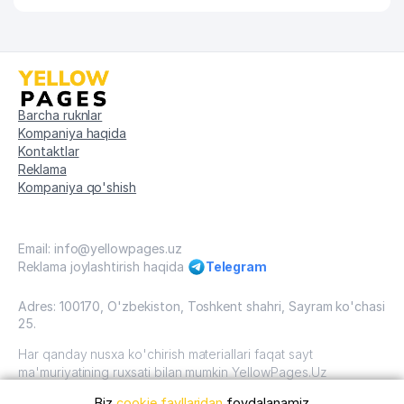
TURAQULOV NOMIDAGI
58
ENDOKRINOLOGIYA ILMIY
817 м
TADQIQOT INSTITUTI
A.S. SODIKOV NOMLI BIOORGANIK
59
818 м
Barcha ruknlar
KIMYO ILMIY TADQIQOT INSTITUTI
Kompaniya haqida
Kontaktlar
TASHKENT SHAHAR DORI-DARMON
60
819 м
Reklama
AJ
Kompaniya qo'shish
61
BOGOT SAVDO SERVIS MChJ
826 м
VERVE INTELEGENCE
Email: info@yellowpages.uz
62
DEVELOPMENT XUSUSIY
828 м
Reklama joylashtirish haqida
Telegram
KORXONASI
Adres: 100170, O'zbekiston, Toshkent shahri, Sayram ko'chasi
63
GOLD STEP INVEST MChJ
837 м
25.
DASTURIY MAHSULOTLAR VA
Har qanday nusxa ko'chirish materiallari faqat sayt
AXBOROT TEXNOLOGIYALARI
ma'muriyatining ruxsati bilan mumkin YellowPages.Uz
64
838 м
TEXNOLOGIK PARKI DIREKSIYASI
MChJ
Biz
cookie fayllaridan
foydalanamiz