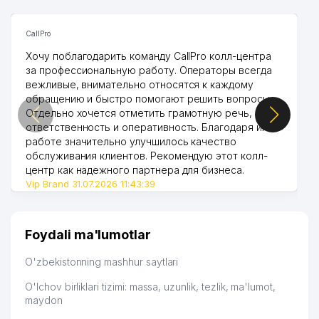
39
SAXOVAT BROYLER MChJ
762 м
40
ALFA FOBUS XUSUSIY KORXONASI
765 м
CallPro
Хочу поблагодарить команду CallPro колл-центра
41
IXLAS-TNA MChJ
767 м
за профессиональную работу. Операторы всегда
вежливые, внимательно относятся к каждому
CLASSIC-STOMA SERVICE XUSUSIY
42
769 м
KORXONASI
обращению и быстро помогают решить вопросы.
Отдельно хочется отметить грамотную речь,
43
MOON PERFECT MChJ
776 м
ответственность и оперативность. Благодаря их
работе значительно улучшилось качество
AKMAL NABIRA XUSUSIY
обслуживания клиентов. Рекомендую этот колл-
44
779 м
KORXONASI
центр как надежного партнера для бизнеса.
Vip Brand 31.07.2026 11:43:39
OLIMLAR UCHINCHI KOMMUNAL
45
779 м
MChJ
Foydali ma'lumotlar
O'ZBEKISTON SUG'URTA
46
BOZARINING PROFESSIONAL
781 м
O'zbekistonning mashhur saytlari
ISHTIROKCHILARI UYUSHMASI
O'lchov birliklari tizimi: massa, uzunlik, tezlik, ma'lumot,
47
QODIR ROVOT SAVDO MChJ
787 м
maydon
48
HAVAS FOOD MChJ
799 м