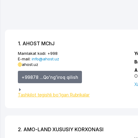
1. AHOST MChJ
Mamlakat kodi:
+998
Y
E-mail:
info@ahost.uz
B
ahost.uz
A
O
+99878 ...Qo'ng'iroq qilish
X
Tashkilot tegishli bo'lgan Rubrikalar
2. AMO-LAND XUSUSIY KORXONASI