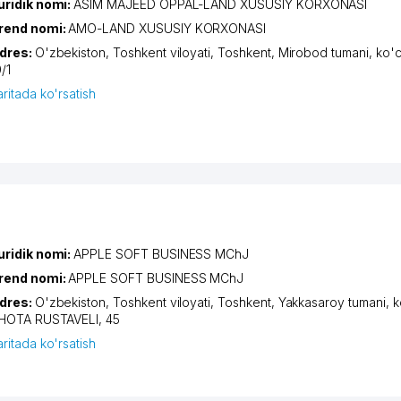
uridik nomi:
ASIM MAJEED OPPAL-LAND XUSUSIY KORXONASI
rend nomi:
AMO-LAND XUSUSIY KORXONASI
dres:
O'zbekiston,
Toshkent viloyati
,
Toshkent
,
Mirobod tumani
,
ko'
/1
aritada ko'rsatish
uridik nomi:
APPLE SOFT BUSINESS MChJ
rend nomi:
APPLE SOFT BUSINESS MChJ
dres:
O'zbekiston,
Toshkent viloyati
,
Toshkent
,
Yakkasaroy tumani
,
k
HOTA RUSTAVELI
, 45
aritada ko'rsatish