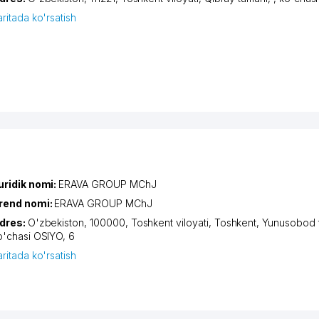
aritada ko'rsatish
uridik nomi:
ERAVA GROUP MChJ
rend nomi:
ERAVA GROUP MChJ
dres:
O'zbekiston, 100000,
Toshkent viloyati
,
Toshkent
,
Yunusobod 
o'chasi OSIYO
, 6
aritada ko'rsatish