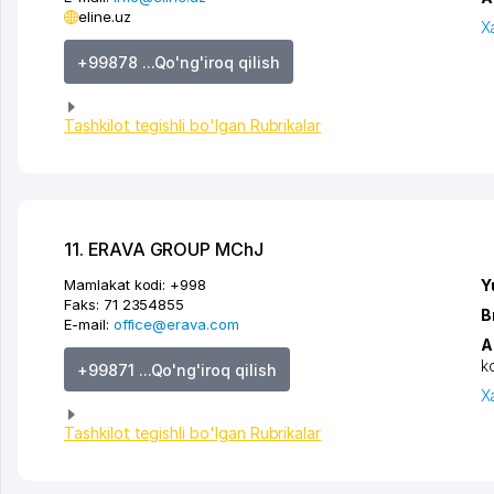
eline.uz
X
+99878 ...Qo'ng'iroq qilish
Tashkilot tegishli bo'lgan Rubrikalar
11. ERAVA GROUP MChJ
Mamlakat kodi:
+998
Y
Faks:
71 2354855
B
E-mail:
office@erava.com
A
k
+99871 ...Qo'ng'iroq qilish
X
Tashkilot tegishli bo'lgan Rubrikalar