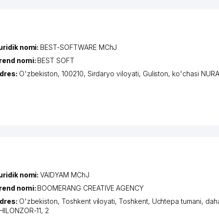
uridik nomi:
BEST-SOFTWARE MChJ
rend nomi:
BEST SOFT
dres:
O'zbekiston, 100210,
Sirdaryo viloyati
,
Guliston
,
ko'chasi NU
uridik nomi:
VAIDYAM MChJ
rend nomi:
BOOMERANG CREATIVE AGENCY
dres:
O'zbekiston,
Toshkent viloyati
,
Toshkent
,
Uchtepa tumani
,
dah
HILONZOR-11
, 2