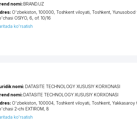
rend nomi:
BRAND.UZ
dres:
O'zbekiston, 100000,
Toshkent viloyati
,
Toshkent
,
Yunusobod 
o'chasi OSIYO
, 6, of. 10/16
aritada ko'rsatish
uridik nomi:
DATASITE TECHNOLOGY XUSUSIY KORXONASI
rend nomi:
DATASITE TECHNOLOGY XUSUSIY KORXONASI
dres:
O'zbekiston, 100004,
Toshkent viloyati
,
Toshkent
,
Yakkasaroy 
o'chasi 2-chi EXTIROM
, 8
aritada ko'rsatish