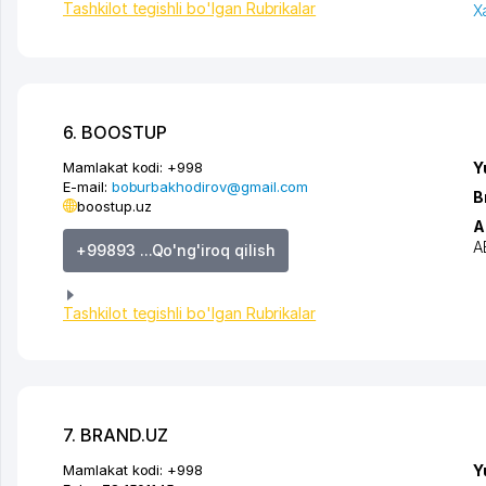
Tashkilot tegishli bo'lgan Rubrikalar
X
6. BOOSTUP
Mamlakat kodi:
+998
Y
E-mail:
boburbakhodirov@gmail.com
B
boostup.uz
A
A
+99893 ...Qo'ng'iroq qilish
Tashkilot tegishli bo'lgan Rubrikalar
7. BRAND.UZ
Mamlakat kodi:
+998
Y