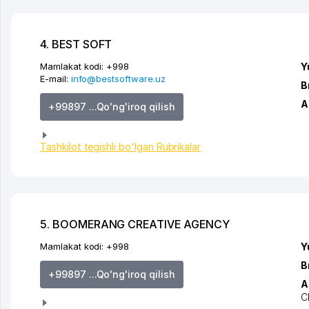
4. BEST SOFT
Mamlakat kodi:
+998
Y
E-mail:
info@bestsoftware.uz
B
A
+99897 ...Qo'ng'iroq qilish
Tashkilot tegishli bo'lgan Rubrikalar
5. BOOMERANG CREATIVE AGENCY
Mamlakat kodi:
+998
Y
B
+99897 ...Qo'ng'iroq qilish
A
C