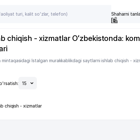
Shaharni tanl
ab chiqish - xizmatlar Oʻzbekistonda: komp
ari
intaqasidagi Istalgan murakkablikdagi saytlarni ishlab chiqish - xiz
o'rsatish:
ab chiqish - xizmatlar