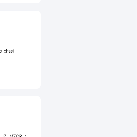
o'chasi
i UZUMZOR
, 4