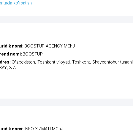
aritada ko'rsatish
uridik nomi:
BOOSTUP AGENCY MChJ
rend nomi:
BOOSTUP
dres:
O'zbekiston,
Toshkent viloyati
,
Toshkent
,
Shayxontohur tumani
BAY
, 8 A
uridik nomi:
INFO XIZMATI MChJ