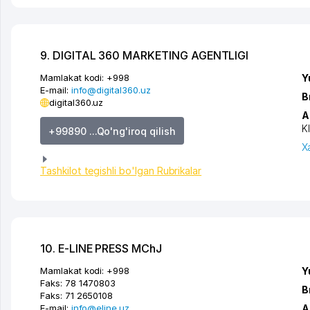
9. DIGITAL 360 MARKETING AGENTLIGI
Mamlakat kodi:
+998
Y
E-mail:
info@digital360.uz
B
digital360.uz
A
K
+99890 ...Qo'ng'iroq qilish
X
Tashkilot tegishli bo'lgan Rubrikalar
10. E-LINE PRESS MChJ
Mamlakat kodi:
+998
Y
Faks:
78 1470803
B
Faks:
71 2650108
E-mail:
info@eline.uz
A