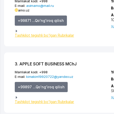
Mamlakat kodi:
+998
Y
E-mail:
asimamo@mail.ru
B
amo.uz
A
10
+99871 ...Qo'ng'iroq qilish
X
Tashkilot tegishli bo'lgan Rubrikalar
3. APPLE SOFT BUSINESS MChJ
Mamlakat kodi:
+998
Y
E-mail:
kimakim19920722@yandex.uz
B
A
+99897 ...Qo'ng'iroq qilish
S
X
Tashkilot tegishli bo'lgan Rubrikalar