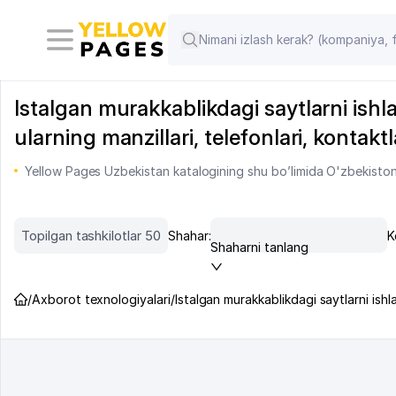
Istalgan murakkablikdagi saytlarni ishl
ularning manzillari, telefonlari, kontaktl
Yellow Pages Uzbekistan katalogining shu bo’limida O'zbekiston m
Topilgan tashkilotlar 50
Shahar:
K
Shaharni tanlang
/
Axborot texnologiyalari
/
Istalgan murakkablikdagi saytlarni ishl