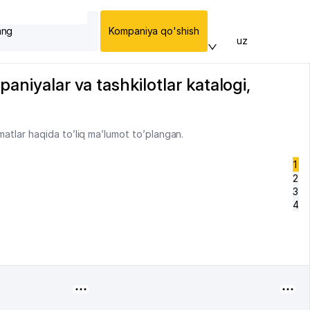
ang
Kompaniya qo'shish
uz
aniyalar va tashkilotlar katalogi,
matlar haqida to’liq ma’lumot to’plangan.
1
2
3
4