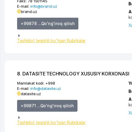
Faks:
78 1501145
B
E-mail:
info@brand.uz
brand.uz
A
k
+99878 ...Qo'ng'iroq qilish
X
Tashkilot tegishli bo'lgan Rubrikalar
8. DATASITE TECHNOLOGY XUSUSIY KORXONASI
Mamlakat kodi:
+998
Y
E-mail:
info@datasite.uz
B
datasite.uz
A
k
+99871 ...Qo'ng'iroq qilish
X
Tashkilot tegishli bo'lgan Rubrikalar