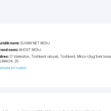
uridik nomi:
SUVAN NET MChJ
rend nomi:
AHOST MChJ
dres:
O'zbekiston,
Toshkent viloyati
,
Toshkent
,
Mirzo-Ulug'bek tuma
LMACHI
, 25
aritada ko'rsatish