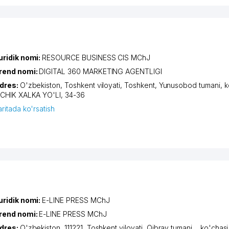
uridik nomi:
RESOURCE BUSINESS CIS MChJ
rend nomi:
DIGITAL 360 MARKETING AGENTLIGI
dres:
O'zbekiston,
Toshkent viloyati
,
Toshkent
,
Yunusobod tumani
,
k
ICHIK XALKA YO'LI
, 34-36
aritada ko'rsatish
uridik nomi:
E-LINE PRESS MChJ
rend nomi:
E-LINE PRESS MChJ
dres:
O'zbekiston, 111221,
Toshkent viloyati
,
Qibray tumani
,
,
ko'chas