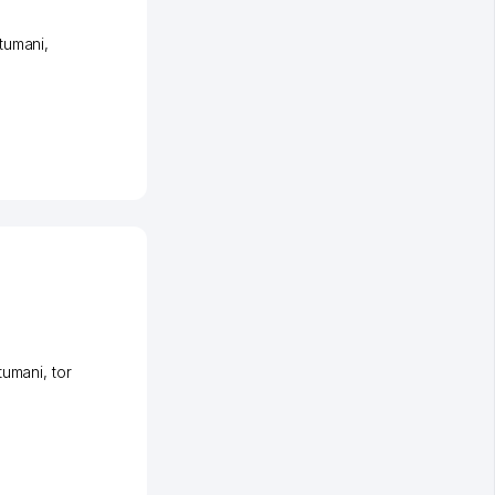
tumani
,
tumani
,
tor