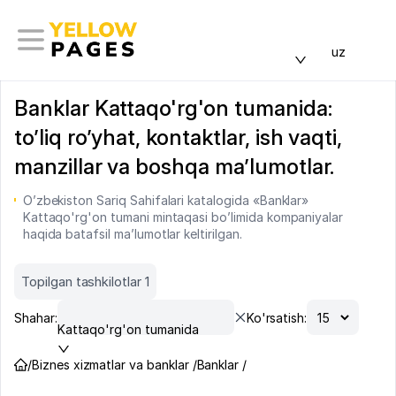
uz
Banklar Kattaqo'rg'on tumanida:
to’liq ro’yhat, kontaktlar, ish vaqti,
manzillar va boshqa ma’lumotlar.
O’zbekiston Sariq Sahifalari katalogida «Banklar»
Kattaqo'rg'on tumani mintaqasi bo’limida kompaniyalar
haqida batafsil ma’lumotlar keltirilgan.
Topilgan tashkilotlar 1
Shahar:
Ko'rsatish:
Kattaqo'rg'on tumanida
/
Biznes xizmatlar va banklar /
Banklar /