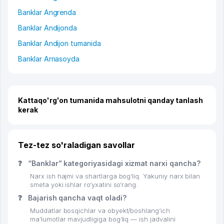
Banklar Angrenda
Banklar Andijonda
Banklar Andijon tumanida
Banklar Arnasoyda
Kattaqo'rg'on tumanida mahsulotni qanday tanlash
kerak
Tez-tez so'raladigan savollar
❓
“Banklar” kategoriyasidagi xizmat narxi qancha?
Narx ish hajmi va shartlarga bog‘liq. Yakuniy narx bilan
smeta yoki ishlar ro‘yxatini so‘rang.
❓
Bajarish qancha vaqt oladi?
Muddatlar bosqichlar va obyekt/boshlang‘ich
ma’lumotlar mavjudligiga bog‘liq — ish jadvalini