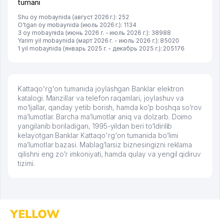
tumani
Shu oy mobaynida (август 2026 г.): 252
O'tgan oy mobaynida (июль 2026 г.): 1134
3 oy mobaynida (июнь 2026 г. - июль 2026 г.): 38988
Yarim yil mobaynida (март 2026 г. - июль 2026 г.): 85020
1 yil mobaynida (январь 2025 г. - декабрь 2025 г.): 205176
Kattaqo'rg'on tumanida joylashgan Banklar elektron
katalogi. Manzillar va telefon raqamlari, joylashuv va
mo’ljallar, qanday yetib borish, hamda ko’p boshqa so’rov
ma’lumotlar. Barcha ma’lumotlar aniq va dolzarb. Doimo
yangilanib boriladigan, 1995-yildan beri to’ldirilib
kelayotgan Banklar Kattaqo'rg'on tumanida bo’limi
ma’lumotlar bazasi. Mablag’larsiz biznesingizni reklama
qilishni eng zo’r imkoniyati, hamda qulay va yengil qidiruv
tizimi.