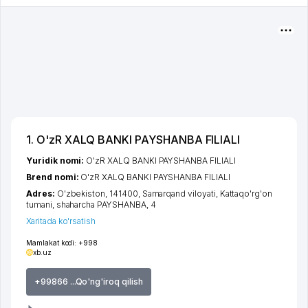
1. O'zR XALQ BANKI PAYSHANBA FILIALI
Yuridik nomi:
O'zR XALQ BANKI PAYSHANBA FILIALI
Brend nomi:
O'zR XALQ BANKI PAYSHANBA FILIALI
Adres:
O'zbekiston, 141400,
Samarqand viloyati
,
Kattaqo'rg'on
tumani
,
shaharcha PAYSHANBA
, 4
Xaritada ko'rsatish
Mamlakat kodi:
+998
xb.uz
+99866 ...Qo'ng'iroq qilish