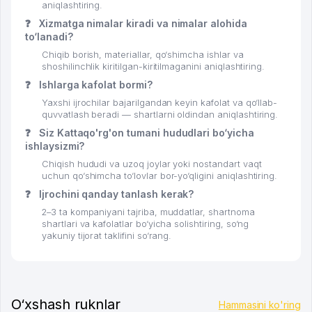
aniqlashtiring.
❓
Xizmatga nimalar kiradi va nimalar alohida
to‘lanadi?
Chiqib borish, materiallar, qo‘shimcha ishlar va
shoshilinchlik kiritilgan-kiritilmaganini aniqlashtiring.
❓
Ishlarga kafolat bormi?
Yaxshi ijrochilar bajarilgandan keyin kafolat va qo‘llab-
quvvatlash beradi — shartlarni oldindan aniqlashtiring.
❓
Siz Kattaqo'rg'on tumani hududlari bo‘yicha
ishlaysizmi?
Chiqish hududi va uzoq joylar yoki nostandart vaqt
uchun qo‘shimcha to‘lovlar bor-yo‘qligini aniqlashtiring.
❓
Ijrochini qanday tanlash kerak?
2–3 ta kompaniyani tajriba, muddatlar, shartnoma
shartlari va kafolatlar bo‘yicha solishtiring, so‘ng
yakuniy tijorat taklifini so‘rang.
O‘xshash ruknlar
Hammasini ko'ring