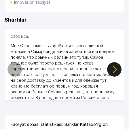
Innovasion faoliyat
Sharhlar
OZON MChJ
Мне Озон помог выкарабкаться, когда личный
магазин в Самарканде начал загибаться и я вовремя
поняла, что обычный офлайн это тупик. Самое
трудное было просто решиться, но когда
зарегистрировалась и отправила первые заказы,
весь страх сразу ушел. Площадка полностью берет
на себя доставку до клиентов и для одежды тут
хранение бесплатное первый год, хорошая
экономия. Раньше боялась рекламы, а теперь вижу
результаты. В последнее время из России очень
много заказывают, а вначале только по Узбекистану
брали, но вяло. Удалось раскрутиться, дальше
развиваюсь потихоньку😊
Hamida 03.08.2026 12:45:39
Faoliyat sohasi statistikasi: Banklar Kattaqo'rg'on