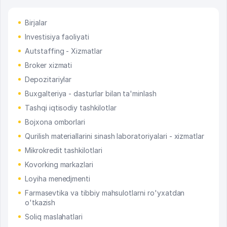
Birjalar
Investisiya faoliyati
Autstaffing - Xizmatlar
Broker xizmati
Depozitariylar
Buxgalteriya - dasturlar bilan ta'minlash
Tashqi iqtisodiy tashkilotlar
Bojxona omborlari
Qurilish materiallarini sinash laboratoriyalari - xizmatlar
Mikrokredit tashkilotlari
Kovorking markazlari
Loyiha menedjmenti
Farmasevtika va tibbiy mahsulotlarni ro'yxatdan
o'tkazish
Soliq maslahatlari