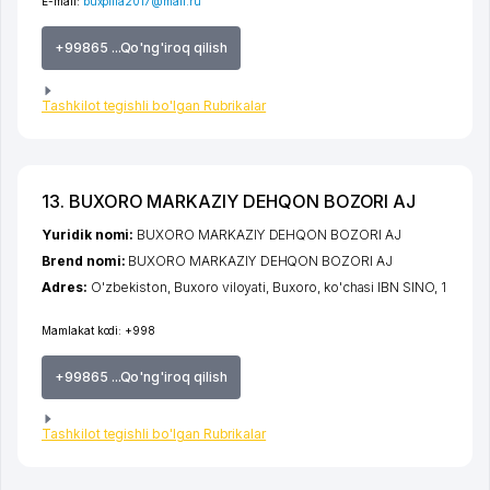
E-mail:
buxpilla2017@mail.ru
+99865 ...Qo'ng'iroq qilish
Tashkilot tegishli bo'lgan Rubrikalar
13. BUXORO MARKAZIY DEHQON BOZORI AJ
Yuridik nomi:
BUXORO MARKAZIY DEHQON BOZORI AJ
Brend nomi:
BUXORO MARKAZIY DEHQON BOZORI AJ
Adres:
O'zbekiston,
Buxoro viloyati
,
Buxoro
,
ko'chasi IBN SINO
, 1
Mamlakat kodi:
+998
+99865 ...Qo'ng'iroq qilish
Tashkilot tegishli bo'lgan Rubrikalar