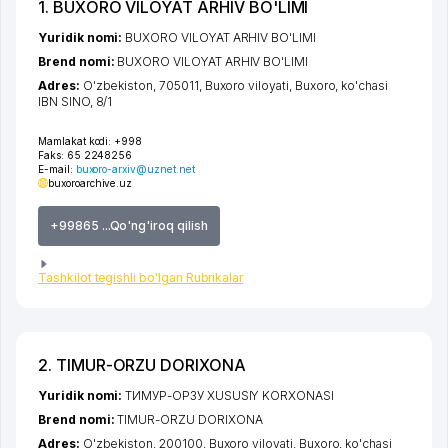
1. BUХORO VILOYAT ARHIV BO'LIMI
Yuridik nomi:
BUХORO VILOYAT ARHIV BO'LIMI
Brend nomi:
BUХORO VILOYAT ARHIV BO'LIMI
Adres:
O'zbekiston, 705011,
Buxoro viloyati
,
Buxoro
,
ko'chasi
IBN SINO
, 8/1
Mamlakat kodi:
+998
Faks:
65 2248256
E-mail:
buxoro-arxiv@uznet.net
buxoroarchive.uz
+99865 ...Qo'ng'iroq qilish
Tashkilot tegishli bo'lgan Rubrikalar
2. TIMUR-ORZU DORIXONA
Yuridik nomi:
ТИМУР-ОРЗУ XUSUSIY KORXONASI
Brend nomi:
TIMUR-ORZU DORIXONA
Adres:
O'zbekiston, 200100,
Buxoro viloyati
,
Buxoro
,
ko'chasi