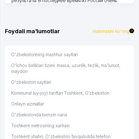
результаты. В последнее время из России очень
много заказывают, а вначале только по Узбекистану
брали, но вяло. Удалось раскрутиться, дальше
развиваюсь потихоньку😊
Hamida 03.08.2026 12:45:39
Foydali ma'lumotlar
Hammasini ko'ring
O'zbekistonning mashhur saytlari
O'lchov birliklari tizimi: massa, uzunlik, tezlik, ma'lumot,
maydon
O'zbekiston saytlari
Kommunal (uy-joy) tariflari Toshkent, O‘zbekiston
Onlayn xizmatlar
O'zbekistonda benzin narxi
Toshkent metrosining xaritasi
Toshkent shahri, O'zbekiston favqulodda telefon