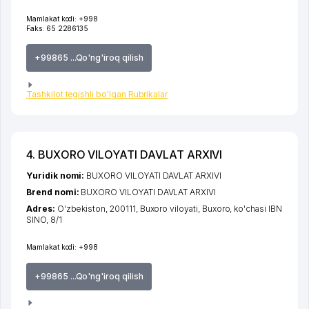
Mamlakat kodi:
+998
Faks:
65 2286135
+99865 ...Qo'ng'iroq qilish
Tashkilot tegishli bo'lgan Rubrikalar
4. BUХORO VILOYATI DAVLAT ARXIVI
Yuridik nomi:
BUХORO VILOYATI DAVLAT ARXIVI
Brend nomi:
BUХORO VILOYATI DAVLAT ARXIVI
Adres:
O'zbekiston, 200111,
Buxoro viloyati
,
Buxoro
,
ko'chasi IBN
SINO
, 8/1
Mamlakat kodi:
+998
+99865 ...Qo'ng'iroq qilish