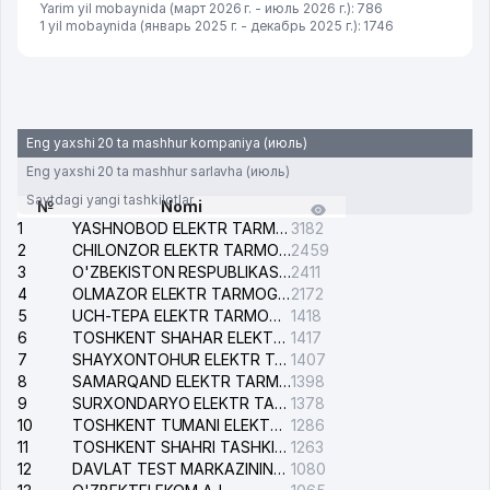
Yarim yil mobaynida (март 2026 г. - июль 2026 г.): 786
1 yil mobaynida (январь 2025 г. - декабрь 2025 г.): 1746
Eng yaxshi 20 ta mashhur kompaniya (июль)
Eng yaxshi 20 ta mashhur sarlavha (июль)
Saytdagi yangi tashkilotlar
№
Nomi
1
YASHNOBOD ELEKTR TARMOG'I NOSOZLIKLARI XIZMATI
3182
2
CHILONZOR ELEKTR TARMOG'I NOSOZLIK XIZMATI
2459
3
O'ZBEKISTON RESPUBLIKASI BOSH PROKURATURASI ISHONCH TELEFONI
2411
4
OLMAZOR ELEKTR TARMOG'I NOSOZLIKLARI XIZMATI
2172
5
UCH-TEPA ELEKTR TARMOG'I NOSOZLIKLARI XIZMATI
1418
6
TOSHKENT SHAHAR ELEKTR TARMOQLARI KORXONASI AJ
1417
7
SHAYXONTOHUR ELEKTR TARMOG'I NOSOZLIKLARINI TUZATISH XIZMATI
1407
8
SAMARQAND ELEKTR TARMOQLARI AJ
1398
9
SURXONDARYO ELEKTR TARMOQLARI AJ
1378
10
TOSHKENT TUMANI ELEKTR TARMOG'I AVARIYA XIZMATI
1286
11
TOSHKENT SHAHRI TASHKILOT TELEFONLARI HAQIDA MA'LUMOT BYUROSI
1263
12
DAVLAT TEST MARKAZINING ISHONCH TELEFONLARI
1080