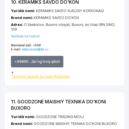
10. KERAMIKS SAVDO DO'KON
Yuridik nomi:
KERAMIKS SAVDO XUSUSIY KORXONASI
Brend nomi:
KERAMIKS SAVDO DO'KON
Adres:
O'zbekiston,
Buxoro viloyati
,
Buxoro
,
ko'chasi IBN SINO
,
109
Xaritada ko'rsatish
Mamlakat kodi:
+998
E-mail:
abdunaimb@bk.ru
+99890 ...Qo'ng'iroq qilish
Tashkilot tegishli bo'lgan Rubrikalar
11. GOODZONE MAISHIY TEXNIKA DO'KONI
BUXORO
Yuridik nomi:
GOODZONE TRADING MChJ
Brend nomi:
GOODZONE MAISHIY TEXNIKA DO'KONI BUXORO