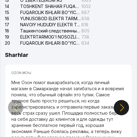
13
O'ZBEKTELEKOM AJ
1065
14
TOSHKENT SHAHAR FUQAROLIK ISHLARI BO'YICHA SUDI
1002
15
FUQAROLIK ISHLARI BO'YICHA YAKKASAROY TUMANLARARO SUDI
887
16
YUNUSOBOD ELEKTR TARMOG'I NOSOZLIKLARI XIZMATI
858
17
NAVOIY HUDUDIY ELEKTR TARMOQLARI KORXONASI AJ
818
18
Ташкентский следственный изолятор
805
19
ELEKTRTARMOG'I NOSOZLIKLARINI TO'ZATISH SERGELI XIZMATI
738
20
FUQAROLIK ISHLARI BO'YICHA UCH-TEPA TUMANI SUDI
634
Sharhlar
OZON MChJ
Мне Озон помог выкарабкаться, когда личный
магазин в Самарканде начал загибаться и я вовремя
поняла, что обычный офлайн это тупик. Самое
трудное было просто решиться, но когда
зарегистрировалась и отправила первые заказы,
весь страх сразу ушел. Площадка полностью берет
на себя доставку до клиентов и для одежды тут
хранение бесплатное первый год, хорошая
экономия. Раньше боялась рекламы, а теперь вижу