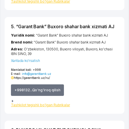
Tashkilot tegishli bo'lgan Rubrikalar
5. “Garant Bank” Buxoro shahar bank xizmati AJ
Yuridik nomi:
“Garant Bank” Buxoro shahar bank xizmati AJ
Brend nomi:
“Garant Bank” Buxoro shahar bank xizmati AJ
Adres:
O'zbekiston, 130500,
Buxoro viloyati
,
Buxoro
,
ko'chasi
IBN SINO
, 39
Xaritada ko'rsatish
Mamlakat kodi:
+998
E-mail:
info@garantbank.uz
https://garantbank.uz/ru/
+998132...Qo'ng'iroq qilish
Tashkilot tegishli bo'lgan Rubrikalar