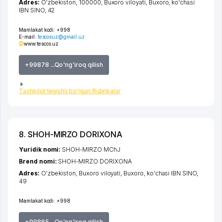
Adres:
O'zbekiston, 100000,
Buxoro viloyati
,
Buxoro
,
ko'chasi
IBN SINO
, 42
Mamlakat kodi:
+998
E-mail:
tescosuz@gmail.uz
www.tescos.uz
+99878 ...Qo'ng'iroq qilish
Tashkilot tegishli bo'lgan Rubrikalar
8. SHOH-MIRZO DORIXONA
Yuridik nomi:
SHOH-MIRZO MChJ
Brend nomi:
SHOH-MIRZO DORIXONA
Adres:
O'zbekiston,
Buxoro viloyati
,
Buxoro
,
ko'chasi IBN SINO
,
49
Mamlakat kodi:
+998
+99865 ...Qo'ng'iroq qilish