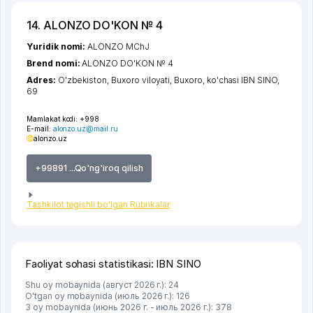
14. ALONZO DO'KON № 4
Yuridik nomi:
ALONZO MChJ
Brend nomi:
ALONZO DO'KON № 4
Adres:
O'zbekiston,
Buxoro viloyati
,
Buxoro
,
ko'chasi IBN SINO
,
69
Mamlakat kodi:
+998
E-mail:
alonzo.uz@mail.ru
alonzo.uz
+99891 ...Qo'ng'iroq qilish
Tashkilot tegishli bo'lgan Rubrikalar
Faoliyat sohasi statistikasi: IBN SINO
Shu oy mobaynida (август 2026 г.): 24
O'tgan oy mobaynida (июль 2026 г.): 126
3 oy mobaynida (июнь 2026 г. - июль 2026 г.): 378