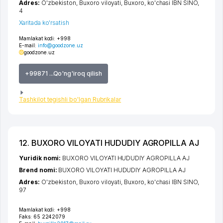
Adres:
O'zbekiston,
Buxoro viloyati
,
Buxoro
,
ko'chasi IBN SINO
,
4
Xaritada ko'rsatish
Mamlakat kodi:
+998
E-mail:
info@goodzone.uz
goodzone.uz
+99871 ...Qo'ng'iroq qilish
Tashkilot tegishli bo'lgan Rubrikalar
12. BUXORO VILOYATI HUDUDIY AGROPILLA AJ
Yuridik nomi:
BUXORO VILOYATI HUDUDIY AGROPILLA AJ
Brend nomi:
BUXORO VILOYATI HUDUDIY AGROPILLA AJ
Adres:
O'zbekiston,
Buxoro viloyati
,
Buxoro
,
ko'chasi IBN SINO
,
97
Mamlakat kodi:
+998
Faks:
65 2242079