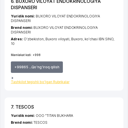
6. BUXORO VILOYAT ENDOKRINOLOGIYA
DISPANSERI
Yuridik nomi:
BUXORO VILOYAT ENDOKRINOLOGIYA
DISPANSERI
Brend nomi:
BUXORO VILOYAT ENDOKRINOLOGIYA
DISPANSERI
Adres:
O'zbekiston,
Buxoro viloyati
,
Buxoro
,
ko'chasi IBN SINO
,
10
Mamlakat kodi:
+998
+99865 ...Qo'ng'iroq qilish
Tashkilot tegishli bo'lgan Rubrikalar
7. TESCOS
Yuridik nomi:
OOO "TITAN BUKHARA
Brend nomi:
TESCOS