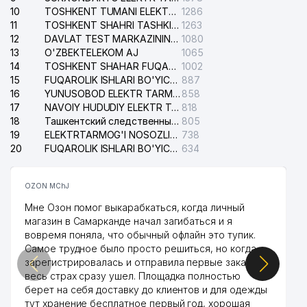
10
TOSHKENT TUMANI ELEKTR TARMOG'I AVARIYA XIZMATI
1286
11
TOSHKENT SHAHRI TASHKILOT TELEFONLARI HAQIDA MA'LUMOT BYUROSI
1263
12
DAVLAT TEST MARKAZINING ISHONCH TELEFONLARI
1080
13
O'ZBEKTELEKOM AJ
1065
14
TOSHKENT SHAHAR FUQAROLIK ISHLARI BO'YICHA SUDI
1002
15
FUQAROLIK ISHLARI BO'YICHA YAKKASAROY TUMANLARARO SUDI
887
16
YUNUSOBOD ELEKTR TARMOG'I NOSOZLIKLARI XIZMATI
858
17
NAVOIY HUDUDIY ELEKTR TARMOQLARI KORXONASI AJ
818
18
Ташкентский следственный изолятор
805
19
ELEKTRTARMOG'I NOSOZLIKLARINI TO'ZATISH SERGELI XIZMATI
738
20
FUQAROLIK ISHLARI BO'YICHA UCH-TEPA TUMANI SUDI
634
OZON MChJ
Мне Озон помог выкарабкаться, когда личный
магазин в Самарканде начал загибаться и я
вовремя поняла, что обычный офлайн это тупик.
Самое трудное было просто решиться, но когда
зарегистрировалась и отправила первые заказы,
весь страх сразу ушел. Площадка полностью
берет на себя доставку до клиентов и для одежды
тут хранение бесплатное первый год, хорошая