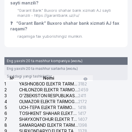
sayti manzili?
“Garant Bank” Buxoro shahar bank xizmati AJ sayti
manzili - https://garantbank.uz/ru/
❓
“Garant Bank” Buxoro shahar bank xizmati AJ fax
raqami?
raqamiga fax yuborishingiz mumkin.
Eng yaxshi 20 ta mashhur kompaniya (июль)
Eng yaxshi 20 ta mashhur sarlavha (июль)
Saytdagi yangi tashkilotlar
№
Nomi
1
YASHNOBOD ELEKTR TARMOG'I NOSOZLIKLARI XIZMATI
3182
2
CHILONZOR ELEKTR TARMOG'I NOSOZLIK XIZMATI
2459
3
O'ZBEKISTON RESPUBLIKASI BOSH PROKURATURASI ISHONCH TELEFONI
2411
4
OLMAZOR ELEKTR TARMOG'I NOSOZLIKLARI XIZMATI
2172
5
UCH-TEPA ELEKTR TARMOG'I NOSOZLIKLARI XIZMATI
1418
6
TOSHKENT SHAHAR ELEKTR TARMOQLARI KORXONASI AJ
1417
7
SHAYXONTOHUR ELEKTR TARMOG'I NOSOZLIKLARINI TUZATISH XIZMATI
1407
8
SAMARQAND ELEKTR TARMOQLARI AJ
1398
9
SURXONDARYO ELEKTR TARMOQLARI AJ
1378