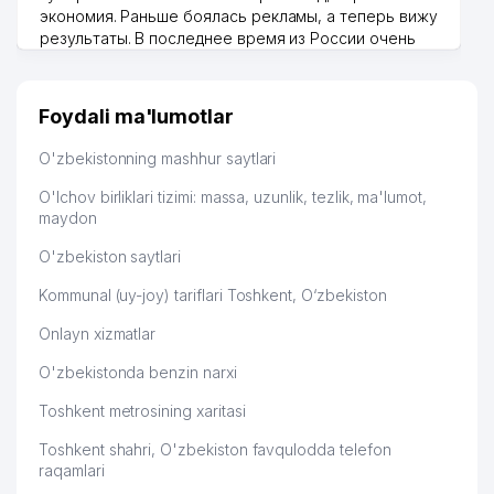
экономия. Раньше боялась рекламы, а теперь вижу
результаты. В последнее время из России очень
много заказывают, а вначале только по
Узбекистану брали, но вяло. Удалось раскрутиться,
дальше развиваюсь потихоньку😊
Foydali ma'lumotlar
Hamida 03.08.2026 12:45:39
O'zbekistonning mashhur saytlari
O'lchov birliklari tizimi: massa, uzunlik, tezlik, ma'lumot,
maydon
O'zbekiston saytlari
Kommunal (uy-joy) tariflari Toshkent, O‘zbekiston
Onlayn xizmatlar
O'zbekistonda benzin narxi
Toshkent metrosining xaritasi
Toshkent shahri, O'zbekiston favqulodda telefon
raqamlari