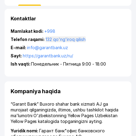
Kontaktlar
Mamlakat kodi:
+998
Telefon raqami:
132 qo'ng'iroq qilish
E-mail:
info@garantbank.uz
Sayt:
https://garantbank.uz/ru/
Ish vaqti:
Понедельник - Пятница 9:00 - 18:00
Kompaniya haqida
“Garant Bank” Buxoro shahar bank xizmati AJ ga
murojaat qilganingizda, iltimos, ushbu tashkilot haqida
ma'lumotni O'zbekistonning Yellow Pages Uzbekistan
Yellow Pages katalogida topganingizni ayting.
Yuridik nomi:
Гарант банк"офис банковского