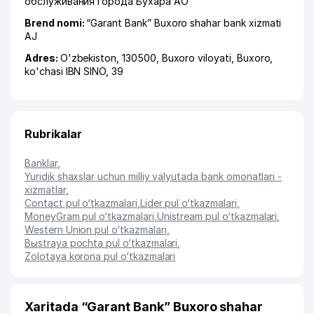
обслуживания города Бухара АО
Brend nomi:
“Garant Bank” Buxoro shahar bank xizmati
AJ
Adres:
O'zbekiston, 130500,
Buxoro viloyati
,
Buxoro
,
ko'chasi IBN SINO
, 39
Rubrikalar
Banklar
,
Yuridik shaxslar uchun milliy valyutada bank omonatlari -
xizmatlar
,
Contact pul o‘tkazmalari
,
Lider pul o‘tkazmalari
,
MoneyGram pul o‘tkazmalari
,
Unistream pul o‘tkazmalari
,
Western Union pul o‘tkazmalari
,
Bыstraya pochta pul o‘tkazmalari
,
Zolotaya korona pul o‘tkazmalari
Xaritada “Garant Bank” Buxoro shahar