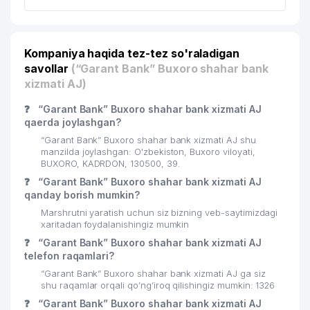
Kompaniya haqida tez-tez so'raladigan
savollar
(“Garant Bank” Buxoro shahar bank
xizmati AJ)
❓
“Garant Bank” Buxoro shahar bank xizmati AJ
qaerda joylashgan?
“Garant Bank” Buxoro shahar bank xizmati AJ shu
manzilda joylashgan: O'zbekiston, Buxoro viloyati,
BUXORO, KADRDON, 130500, 39.
❓
“Garant Bank” Buxoro shahar bank xizmati AJ
qanday borish mumkin?
Marshrutni yaratish uchun siz bizning veb-saytimizdagi
xaritadan foydalanishingiz mumkin
❓
“Garant Bank” Buxoro shahar bank xizmati AJ
telefon raqamlari?
“Garant Bank” Buxoro shahar bank xizmati AJ ga siz
shu raqamlar orqali qo’ng’iroq qilishingiz mumkin: 1326
❓
“Garant Bank” Buxoro shahar bank xizmati AJ