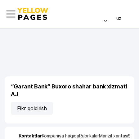
uz
“Garant Bank” Buxoro shahar bank xizmati
AJ
Fikr qoldirish
Kontaktlar
Kompaniya haqida
Rubrikalar
Manzil xaritasi
Stati