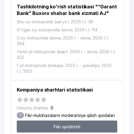
Tashkilotning ko'rish statistikasi "“Garant
Bank” Buxoro shahar bank xizmati AJ"
Shu oy mobaynida (август 2026 г.): 36
O'tgan oy mobaynida (июль 2026 г.): 114
3 oy mobaynida (июнь 2026 г. - июль 2026 г.):
264
Yarim yil mobaynida (март 2026 г. - июль 2026 г.):
432
1 yil mobaynida (январь 2025 г. - декабрь 2025
г.): 1002
Kompaniya sharhlari statistikasi
Umumiy sharhlar:
0
?
Fikr-mulohazalarni moderatsiya qilish qoidalari
Fikr qoldirish