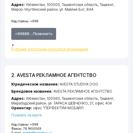
Адрес:
Узбекистан, 100000,
Ташкентская область
,
Ташкент
,
Мирзо-Улугбекский район
,
ул. Миллий Бог
, 84А
Код страны:
+998
+99888 ...Позвонить
Рубрики, к которым относится организация
2. AVESTA РЕКЛАМНОЕ АГЕНТСТВО
Юридическое название:
AVESTA STUDIYA ООО
Брендовое название:
AVESTA РЕКЛАМНОЕ АГЕНТСТВО
Адрес:
Узбекистан, 100060,
Ташкентская область
,
Ташкент
,
Мирабадский район
,
ул. ТАРАСА ШЕВЧЕНКО
, 21, офис 404
Ориентир:
офис "ПЕРФЕКТУМ МОБАЙЛ
Показать на карте
Код страны:
+998
Факсы:
78 1400569
E-mail:
avesta@avesta-s.uz