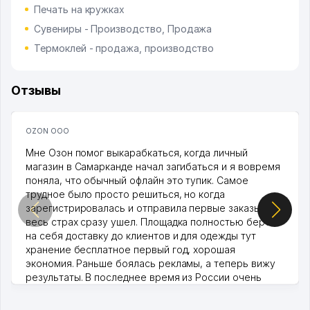
Печать на кружках
Сувениры - Производство, Продажа
Термоклей - продажа, производство
Отзывы
OZON ООО
Мне Озон помог выкарабкаться, когда личный
магазин в Самарканде начал загибаться и я вовремя
поняла, что обычный офлайн это тупик. Самое
трудное было просто решиться, но когда
зарегистрировалась и отправила первые заказы,
весь страх сразу ушел. Площадка полностью берет
на себя доставку до клиентов и для одежды тут
хранение бесплатное первый год, хорошая
экономия. Раньше боялась рекламы, а теперь вижу
результаты. В последнее время из России очень
много заказывают, а вначале только по Узбекистану
брали, но вяло. Удалось раскрутиться, дальше