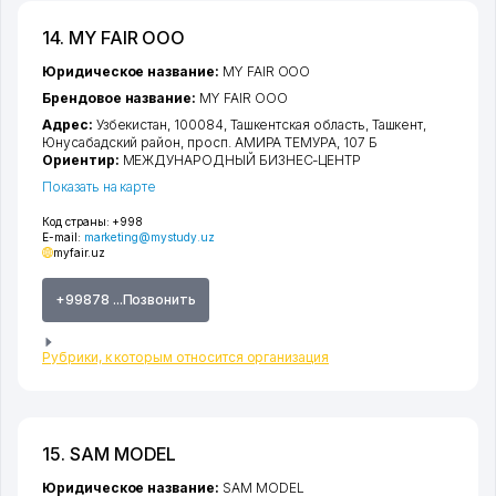
14. MY FAIR ООО
Юридическое название:
MY FAIR ООО
Брендовое название:
MY FAIR ООО
Адрес:
Узбекистан, 100084,
Ташкентская область
,
Ташкент
,
Юнусабадский район
,
просп. АМИРА ТЕМУРА
, 107 Б
Ориентир:
МЕЖДУНАРОДНЫЙ БИЗНЕС-ЦЕНТР
Показать на карте
Код страны:
+998
E-mail:
marketing@mystudy.uz
myfair.uz
+99878 ...Позвонить
Рубрики, к которым относится организация
15. SAM MODEL
Юридическое название:
SAM MODEL