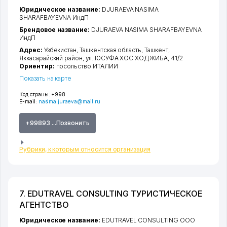
Юридическое название:
DJURAEVA NASIMA
SHARAFBAYEVNA ИндП
Брендовое название:
DJURAEVA NASIMA SHARAFBAYEVNA
ИндП
Адрес:
Узбекистан,
Ташкентская область
,
Ташкент
,
Яккасарайский район
,
ул. ЮСУФА ХОС ХОДЖИБА
, 41/2
Ориентир:
посольство ИТАЛИИ
Показать на карте
Код страны:
+998
E-mail:
nasima.juraeva@mail.ru
+99893 ...Позвонить
Рубрики, к которым относится организация
7. EDUTRAVEL CONSULTING ТУРИСТИЧЕСКОЕ
АГЕНТСТВО
Юридическое название:
EDUTRAVEL CONSULTING ООО