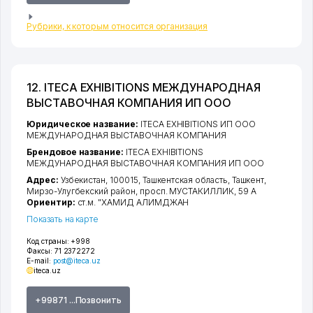
Рубрики, к которым относится организация
12. ITECA EXHIBITIONS МЕЖДУНАРОДНАЯ
ВЫСТАВОЧНАЯ КОМПАНИЯ ИП ООО
Юридическое название:
ITECA EXHIBITIONS ИП ООО
МЕЖДУНАРОДНАЯ ВЫСТАВОЧНАЯ КОМПАНИЯ
Брендовое название:
ITECA EXHIBITIONS
МЕЖДУНАРОДНАЯ ВЫСТАВОЧНАЯ КОМПАНИЯ ИП ООО
Адрес:
Узбекистан, 100015,
Ташкентская область
,
Ташкент
,
Мирзо-Улугбекский район
,
просп. МУСТАКИЛЛИК
, 59 А
Ориентир:
ст.м. "ХАМИД АЛИМДЖАН
Показать на карте
Код страны:
+998
Факсы:
71 2372272
E-mail:
post@iteca.uz
iteca.uz
+99871 ...Позвонить