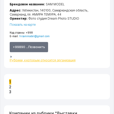
Брендовое название:
SAM MODEL
Адрес:
Узбекистан, 140100,
Самаркандская область
,
Самарканд
,
пл. АМИРА ТЕМУРА
, 44
Ориентир:
Фото студия Dream Photo STUDIO
Показать на карте
Код страны:
+998
E-mail:
hrsammodel@gmail.com
+99890 ...Позвонить
Рубрики, к которым относится организация
1
2
3
Компании из рубрики "Выставки,