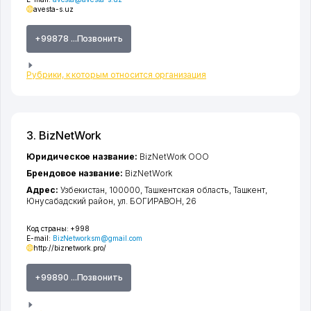
avesta-s.uz
+99878 ...Позвонить
Рубрики, к которым относится организация
3. BizNetWork
Юридическое название:
BizNetWork ООО
Брендовое название:
BizNetWork
Адрес:
Узбекистан, 100000,
Ташкентская область
,
Ташкент
,
Юнусабадский район
,
ул. БОГИРАВОН
, 26
Код страны:
+998
E-mail:
BizNetworksm@gmail.com
http://biznetwork.pro/
+99890 ...Позвонить