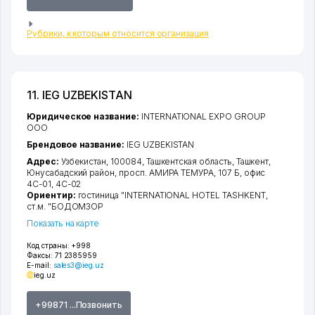
Рубрики, к которым относится организация
11. IEG UZBEKISTAN
Юридическое название:
INTERNATIONAL EXPO GROUP
ООО
Брендовое название:
IEG UZBEKISTAN
Адрес:
Узбекистан, 100084,
Ташкентская область
,
Ташкент
,
Юнусабадский район
,
просп. АМИРА ТЕМУРА
, 107 Б, офис
4С-01, 4С-02
Ориентир:
гостиница "INTERNATIONAL HOTEL TASHKENT,
ст.м. "БОДОМЗОР
Показать на карте
Код страны:
+998
Факсы:
71 2385959
E-mail:
sales3@ieg.uz
ieg.uz
+99871 ...Позвонить