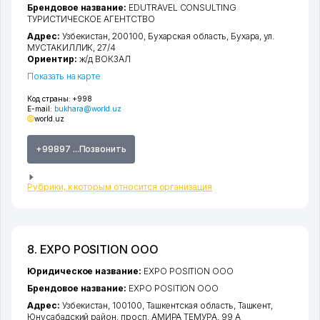
Брендовое название:
EDUTRAVEL CONSULTING
ТУРИСТИЧЕСКОЕ АГЕНТСТВО
Адрес:
Узбекистан, 200100,
Бухарская область
,
Бухара
,
ул.
МУСТАКИЛЛИК
, 27/4
Ориентир:
ж/д ВОКЗАЛ
Показать на карте
Код страны:
+998
E-mail:
bukhara@world.uz
world.uz
+99897 ...Позвонить
Рубрики, к которым относится организация
8. EXPO POSITION ООО
Юридическое название:
EXPO POSITION ООО
Брендовое название:
EXPO POSITION ООО
Адрес:
Узбекистан, 100100,
Ташкентская область
,
Ташкент
,
Юнусабадский район
,
просп. АМИРА ТЕМУРА
, 99 А