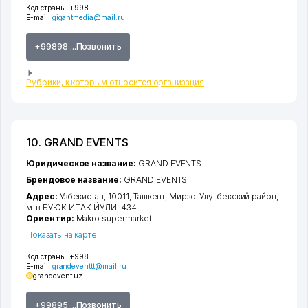
Код страны:
+998
E-mail:
gigantmedia@mail.ru
+99898 ...Позвонить
Рубрики, к которым относится организация
10. GRAND EVENTS
Юридическое название:
GRAND EVENTS
Брендовое название:
GRAND EVENTS
Адрес:
Узбекистан, 10011,
Ташкент
,
Мирзо-Улугбекский район
,
м-в БУЮК ИПАК ЙУЛИ
, 434
Ориентир:
Makro supermarket
Показать на карте
Код страны:
+998
E-mail:
grandeventtt@mail.ru
grandevent.uz
+99895 ...Позвонить