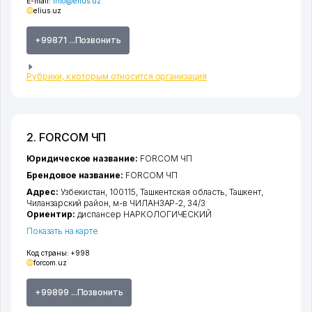
E-mail:
info@elius.uz
elius.uz
+99871 ...Позвонить
Рубрики, к которым относится организация
2. FORCOM ЧП
Юридическое название:
FORCOM ЧП
Брендовое название:
FORCOM ЧП
Адрес:
Узбекистан, 100115,
Ташкентская область
,
Ташкент
,
Чиланзарский район
,
м-в ЧИЛАНЗАР-2
, 34/3
Ориентир:
диспансер НАРКОЛОГИЧЕСКИЙ
Показать на карте
Код страны:
+998
forcom.uz
+99899 ...Позвонить