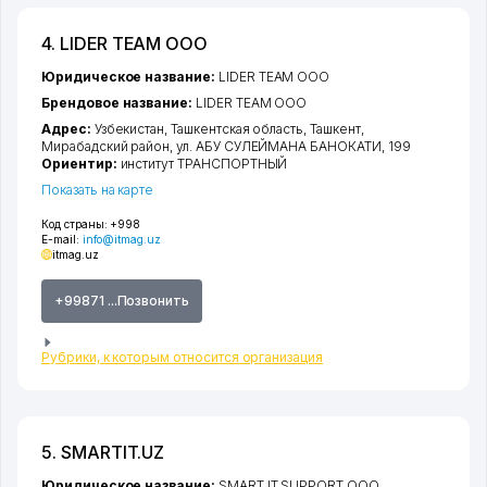
4. LIDER TEAM ООО
Юридическое название:
LIDER TEAM ООО
Брендовое название:
LIDER TEAM ООО
Адрес:
Узбекистан,
Ташкентская область
,
Ташкент
,
Мирабадский район
,
ул. АБУ СУЛЕЙМАНА БАНОКАТИ
, 199
Ориентир:
институт ТРАНСПОРТНЫЙ
Показать на карте
Код страны:
+998
E-mail:
info@itmag.uz
itmag.uz
+99871 ...Позвонить
Рубрики, к которым относится организация
5. SMARTIT.UZ
Юридическое название:
SMART IT SUPPORT ООО