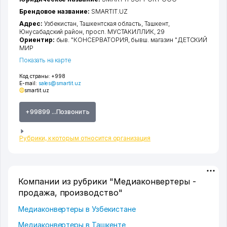
Брендовое название:
SMARTIT.UZ
Адрес:
Узбекистан,
Ташкентская область
,
Ташкент
,
Юнусабадский район
,
просп. МУСТАКИЛЛИК
, 29
Ориентир:
быв. "КОНСЕРВАТОРИЯ, бывш. магазин "ДЕТСКИЙ
МИР
Показать на карте
Код страны:
+998
E-mail:
sales@smartit.uz
smartit.uz
+99899 ...Позвонить
Рубрики, к которым относится организация
Компании из рубрики "Медиаконвертеры -
продажа, производство"
Медиаконвертеры в Узбекистане
Медиаконвертеры в Ташкенте