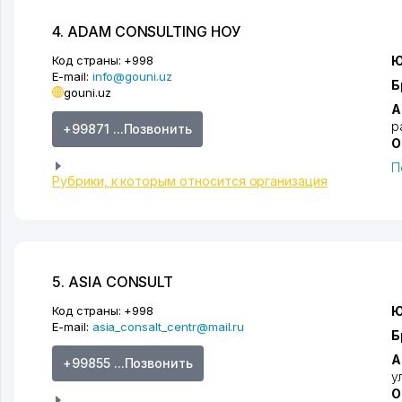
4. ADAM CONSULTING НОУ
Код страны:
+998
Ю
E-mail:
info@gouni.uz
Б
gouni.uz
А
р
+99871 ...Позвонить
О
П
Рубрики, к которым относится организация
5. ASIA CONSULT
Код страны:
+998
Ю
E-mail:
asia_consalt_centr@mail.ru
Б
А
+99855 ...Позвонить
у
О