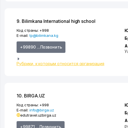
9. Bilimkana International high school
Код страны:
+998
Ю
E-mail:
tp@bilimkana.kg
Б
А
+99890 ...Позвонить
У
Рубрики, к которым относится организация
10. BIRGA.UZ
Код страны:
+998
Ю
E-mail:
info@birga.uz
Б
edutravel.uz
birga.uz
А
р
+99871 ...Позвонить