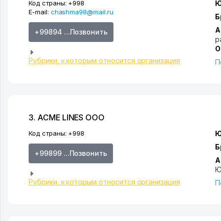
Код страны:
+998
Ю
E-mail:
chashma98@mail.ru
Б
А
+99894 ...Позвонить
р
О
Рубрики, к которым относится организация
П
3. ACME LINES ООО
Код страны:
+998
Ю
Б
+99899 ...Позвонить
А
Ю
Рубрики, к которым относится организация
П