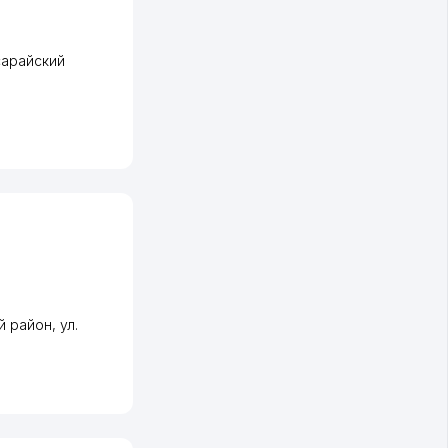
сарайский
й район
,
ул.