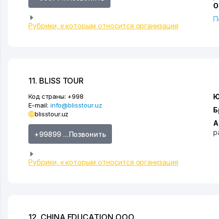
О
П
Рубрики, к которым относится организация
11. BLISS TOUR
Код страны:
+998
Ю
E-mail:
info@blisstour.uz
Б
blisstour.uz
А
р
+99899 ...Позвонить
Рубрики, к которым относится организация
12. CHINA EDUCATION ООО