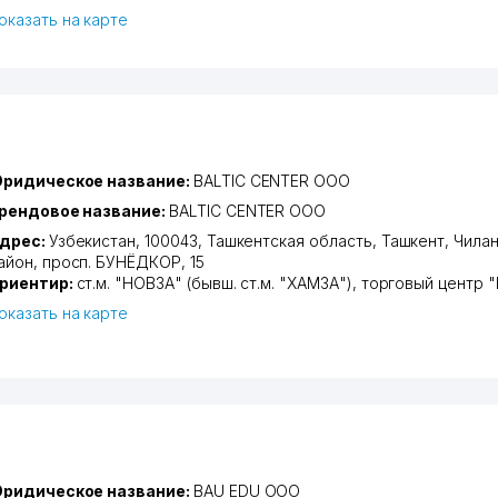
оказать на карте
ридическое название:
BALTIC CENTER ООО
рендовое название:
BALTIC CENTER ООО
дрес:
Узбекистан, 100043,
Ташкентская область
,
Ташкент
,
Чилан
айон
,
просп. БУНЁДКОР
, 15
риентир:
ст.м. "НОВЗА" (бывш. ст.м. "ХАМЗА"), торговый центр
оказать на карте
ридическое название:
BAU EDU ООО