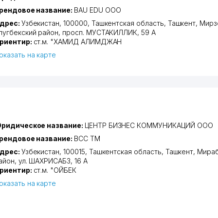
рендовое название:
BAU EDU ООО
дрес:
Узбекистан, 100000,
Ташкентская область
,
Ташкент
,
Мирз
лугбекский район
,
просп. МУСТАКИЛЛИК
, 59 А
риентир:
ст.м. "ХАМИД АЛИМДЖАН
оказать на карте
ридическое название:
ЦЕНТР БИЗНЕС КОММУНИКАЦИЙ ООО
рендовое название:
BCC ТМ
дрес:
Узбекистан, 100015,
Ташкентская область
,
Ташкент
,
Мираб
айон
,
ул. ШАХРИСАБЗ
, 16 А
риентир:
ст.м. "ОЙБЕК
оказать на карте