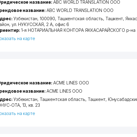
ридическое название:
ABC WORLD TRANSLATION ООО
рендовое название:
ABC WORLD TRANSLATION ООО
дрес:
Узбекистан, 100090,
Ташкентская область
,
Ташкент
,
Якка
айон
,
ул. НУКУССКАЯ
, 2 А, офис 6
риентир:
1-я НОТАРИАЛЬНАЯ КОНТОРА ЯККАСАРАЙСКОГО р-на
оказать на карте
ридическое название:
ACME LINES ООО
рендовое название:
ACME LINES ООО
дрес:
Узбекистан,
Ташкентская область
,
Ташкент
,
Юнусабадски
НУС-ОТА
, 13, кв. 23
оказать на карте