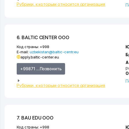
Рубрики, к которым относится организация
П
6. BALTIC CENTER ООО
Код страны:
+998
Ю
E-mail:
uzbekistan@baltic-centr.eu
Б
apply.baltic-center.eu
А
р
+99871 ...Позвонить
О
П
Рубрики, к которым относится организация
7. BAU EDU ООО
Код страны:
+998
Ю