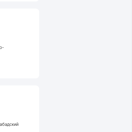
о-
абадский