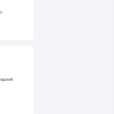
о-
адский