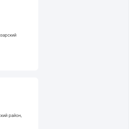
нзарский
кий район
,