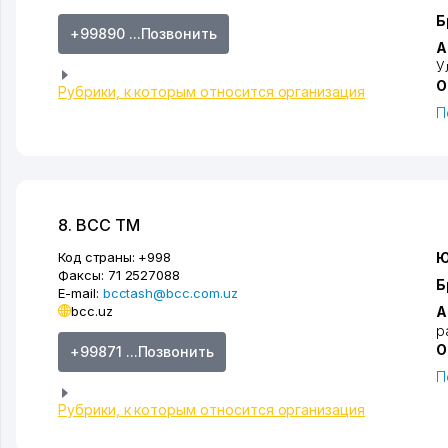
Б
+99890 ...Позвонить
А
У
О
Рубрики, к которым относится организация
П
8. BCC ТМ
Код страны:
+998
Ю
Факсы:
71 2527088
Б
E-mail:
bcctash@bcc.com.uz
bcc.uz
А
р
О
+99871 ...Позвонить
П
Рубрики, к которым относится организация