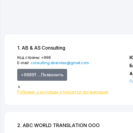
1. AB & AS Consulting
Код страны:
+998
Ю
E-mail:
consulting.abandas@gmail.com
Б
А
+99891 ...Позвонить
П
Рубрики, к которым относится организация
2. ABC WORLD TRANSLATION ООО