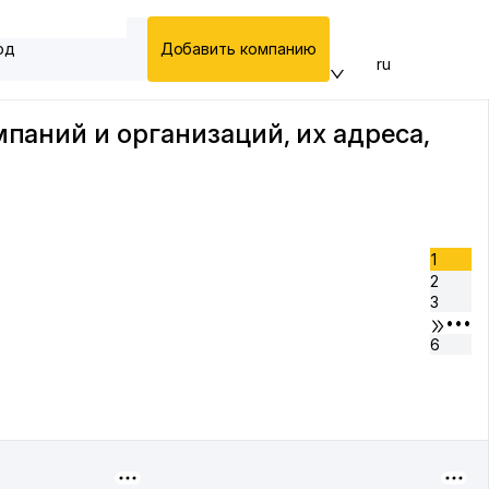
од
Добавить компанию
ru
мпаний и организаций, их адреса,
1
2
3
•••
6