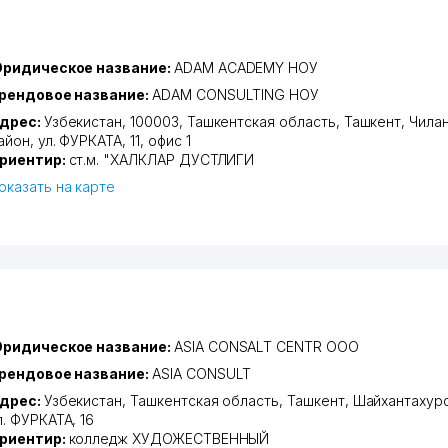
ридическое название:
ADAM ACADEMY НОУ
рендовое название:
ADAM CONSULTING НОУ
дрес:
Узбекистан, 100003,
Ташкентская область
,
Ташкент
,
Чила
айон
,
ул. ФУРКАТА
, 11, офис 1
риентир:
ст.м. "ХАЛКЛАР ДУСТЛИГИ
оказать на карте
ридическое название:
ASIA CONSALT CENTR ООО
рендовое название:
ASIA CONSULT
дрес:
Узбекистан,
Ташкентская область
,
Ташкент
,
Шайхантахурс
л. ФУРКАТА
, 16
риентир:
колледж ХУДОЖЕСТВЕННЫЙ